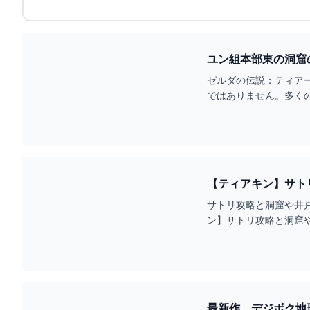
ユン組本部東の洞窟の
ゼルダの伝説：ティア
ではありません。多くの
で、一緒にこの不思議な洞
【ティアキン】サト
戯王TCGやトレンド
サトリ攻略と洞窟や井戸
ン】サトリ攻略と洞窟
ズオブキングダム攻略ま
最新作 デジボク地球防