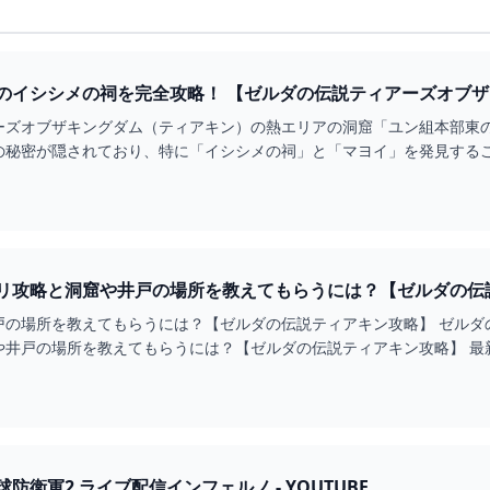
イシシメの祠を完全攻略！ 【ゼルダの伝説ティアーズオブザキング
ーズオブザキングダム（ティアキン）の熱エリアの洞窟「ユン組本部東
秘密が隠されており、特に「イシシメの祠」と「マヨイ」を発見すること
窟を...
リ攻略と洞窟や井戸の場所を教えてもらうには？【ゼルダの伝説テ
情報まとめ
の場所を教えてもらうには？【ゼルダの伝説ティアキン攻略】 ゼルダの
や井戸の場所を教えてもらうには？【ゼルダの伝説ティアキン攻略】 最
とめ サト…
衛軍2 ライブ配信インフェルノ - YOUTUBE