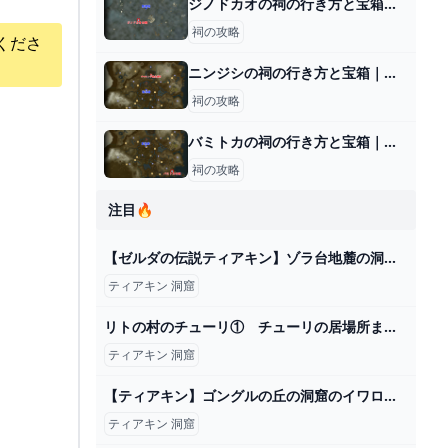
ジノドカオの祠の行き方と宝箱｜ラウルの祝福
祠の攻略
くださ
ニンジシの祠の行き方と宝箱｜ラウルの祝福
祠の攻略
バミトカの祠の行き方と宝箱｜ラウルの祝福
祠の攻略
注目🔥
【ゼルダの伝説ティアキン】ゾラ台地麓の洞窟(マヨイ） - YouTube
ティアキン 洞窟
リトの村のチューリ① チューリの居場所まで サヒロワの祠 へブラ地方マップ開放 へブラ山南岳の洞窟 カルーガ峠の鳥望台 攻略 ゼルダの伝説 ティアーズ オブザキングダム メインチャレンジ⑨ ティアキン - YouTube
ティアキン 洞窟
【ティアキン】ゴングルの丘の洞窟のイワロック ゼルダの伝説ティアーズ オブザキングダム2周目 #ゼルダの伝説 #ティアキン #zelda #shorts - YouTube
ティアキン 洞窟