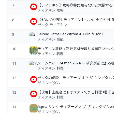
【ティアキン】攻略序盤に知らないと大損する8つの
7
ティアキン 攻略
【ゼルダの伝説 ティアキン】ついに全ての祠15
8
ゼルダ ティアキン
Salong Petra Bäckström AB Din frisör i...
9
ティアキン 白龍
ティアキン攻略：料理素材が取り放題!? ソナパノ
10
ティアキン 料理
ゲームエイト24 mar. 2024 — 研究所前にあ
11
ティアキン 料理
ゼルダの伝説 ティアーズ オブ ザ キングダム 2nd
12
ザ キングダム
【攻略】上級者にもオススメできる料理9選【ゼ
13
ティアキン 料理
figma リンク ティアーズ オブ ザ キングダムver
14
ザ キングダム