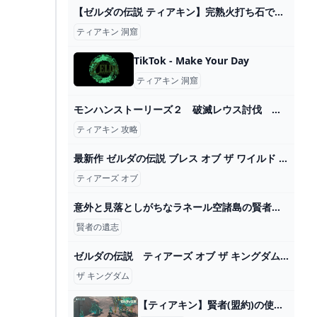
【ゼルダの伝説 ティアキン】完熟火打ち石で大儲け！と、炎無効にもなる「耐火の石鎧」シリーズ - 狩人と猫のぶるぷろ冒険日誌
ティアキン 洞窟
TikTok - Make Your Day
ティアキン 洞窟
モンハンストーリーズ２ 破滅レウス討伐 破滅の時攻略 ＃１２７ 【モンスターハンター ストーリーズ２ ～破滅の翼～】 - YouTube
ティアキン 攻略
最新作 ゼルダの伝説 ブレス オブ ザ ワイルド ティアーズ オブ ザ キングダム Nintendo Switch - www.buildcentral.com
ティアーズ オブ
意外と見落としがちなラネール空諸島の賢者の遺志の入手場所【ティアキン攻略】 - YouTube
賢者の遺志
ゼルダの伝説 ティアーズ オブ ザ キングダム 1st トレーラー - YouTube
ザ キングダム
【ティアキン】賢者(盟約)の使い方とおすすめ強化優先度【ゼルダの伝説ティアーズオブザキングダム】 - 神ゲー攻略