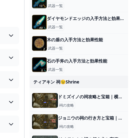
武器一覧
ダイヤモンドエッジの入手方法と効果性能
武器一覧
木の盾の入手方法と効果性能
武器一覧
石の手斧の入手方法と効果性能
武器一覧
ティアキン 祠😉shrine
ドミズイノの祠攻略と宝箱｜横たわる通り道
祠の攻略
ジョニウの祠の行き方と宝箱｜ラウルの祝福
祠の攻略