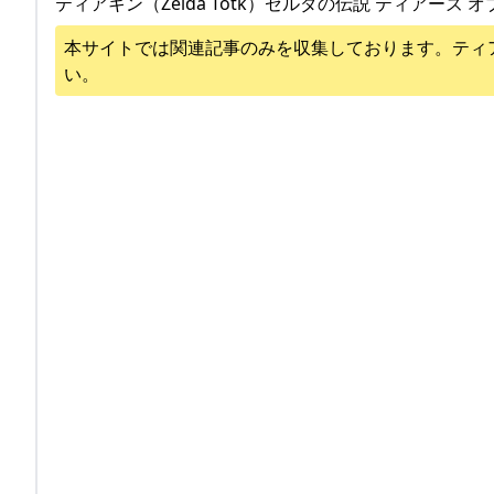
ティアキン（Zelda Totk）ゼルダの伝説 ティアーズ オ
本サイトでは関連記事のみを収集しております。
ティ
い。