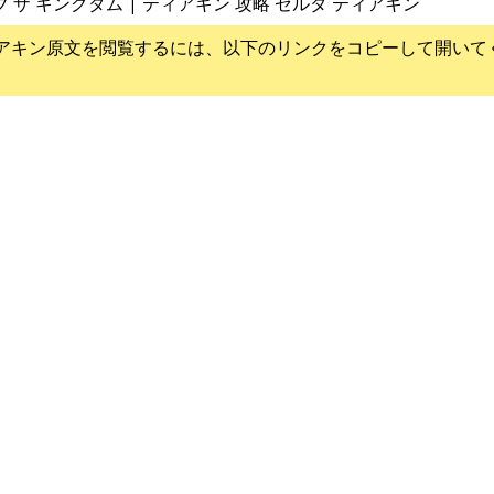
ブ ザ キングダム | ティアキン 攻略 ゼルダ ティアキン
アキン
原文を閲覧するには、以下のリンクをコピーして開いて