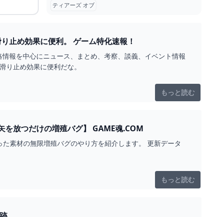
ティアーズ オブ
『ゼルダの伝説 ティアキン攻略』カワズ装備は濡れた洞窟や降水率高い地域での滑り止め効果に便利。 ゲーム特化速報！
。攻略情報を中心にニュース、まとめ、考察、談義、イベント情報
の滑り止め効果に便利だな。
もっと読む
【ティアキン】連射弓を使ったアイテム増殖バグのやり方！【ビトゥオ谷の深穴で矢を放つだけの増殖バグ】 GAME魂.COM
弓を使った素材の無限増殖バグのやり方を紹介します。 更新データ
もっと読む
グの軌跡