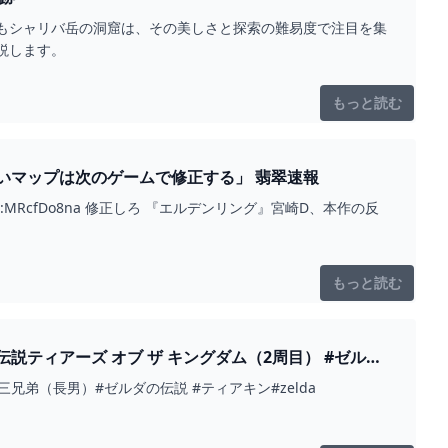
もシャリバ岳の洞窟は、その美しさと探索の難易度で注目を集
説します。
もっと読む
エルデンリング宮崎「つまらないマルチとコピペボスとコピペ洞窟墓地と無駄に広いマップは次のゲームで修正する」 翡翠速報
4 ID:MRcfDo8na 修正しろ 『エルデンリング』宮崎D、本作の反
もっと読む
ーズ オブ ザ キングダム（2周目） #ゼルダ
弟（長男）#ゼルダの伝説 #ティアキン#zelda