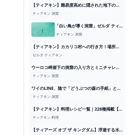
【ティアキン】難易度高めに隠された地下の宝箱を見に行ってみたら...【ゼルダの伝説 ティアーズ オブ ザ キングダム】 - YouTube
ティアキン 洞窟
「白い鳥が導く洞窟」ゼルダ ティアキン攻略「ほこらチャレンジ編」【ゼルダの伝説ティアーズオブザキングダム攻略】 GameGamingGames
ティアキン 洞窟
【ティアキン】カカリコ村への行き方！場所まで案内します - YouTube
ゼルダ ティアキン
ウーロコ岬崖下の洞窟の入り方とミニチャレンジの受け方【ティアキン】 - YouTube
ティアキン 洞窟
ワイのLINE、陰で「どうぶつの森の手紙」と言われていた模様【ゆっくり解説】【2ch面白スレ】 - YouTube
ティアキン 洞窟
【ティアキン】料理レシピ一覧｜228種掲載【ゼルダの伝説ティアーズオブザキングダム】｜ゲームエイト
ティアキン 料理
【ティアーズ オブ ザ キングダム】浮遊する水と消えた質量と飛行機✈ #27 - YouTube