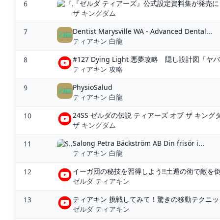
『ゼルダ ティアーズ』公式設定資料集が発売に！予約受
6
ザ キングダム
Dentist Marysville WA - Advanced Dental...
7
ティアキン 白龍
#127 Dying Light 悪夢攻略 隠し設計図「ヤバ
8
ティアキン 攻略
PhysioSalud
9
ティアキン 白龍
24SS ゼルダの伝説 ティアーズ オブ ザ キングダム 
10
ザ キングダム
Salong Petra Bäckström AB Din frisör i...
11
ティアキン 白龍
イーガ団の秘技を習得しよう!!土遁の術で敵を倒し
12
ゼルダ ティアキン
ティアキン 挑戦してみて！驚きの移動テクニック９
13
ゼルダ ティアキン