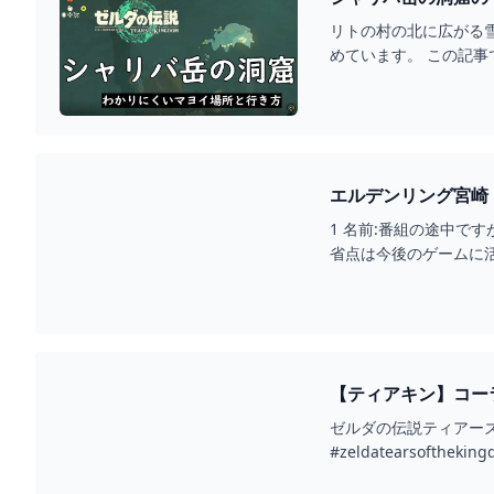
リトの村の北に広がる
めています。 この記
1 名前:番組の途中ですが翡
省点は今後のゲームに
【ティアキン】コーラ
の伝説 #ティアキン #ZE
ゼルダの伝説ティアーズ
#zeldatearsofthekin