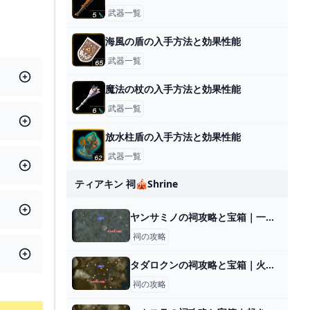
武器一覧
海風の盾の入手方法と効果性能
武器一覧
魔法の杖の入手方法と効果性能
武器一覧
放水柱盾の入手方法と効果性能
武器一覧
ティアキン 祠🎪shrine
ヤンサミノの祠攻略と宝箱｜一身の戦い 重力
祠の攻略
タダロクンの祠攻略と宝箱｜火と水
祠の攻略