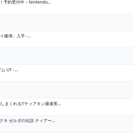
付中 – Nintendo...
イ爆弾」入手 -...
UT -...
まくれる!?ティアキン最速実...
 ゼルダの伝説 ティアー...