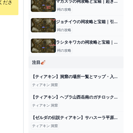
マカスラの祠攻略と宝箱｜起き上がるもの
くださ
祠の攻略
ジョチイウの祠攻略と宝箱｜引き抜く度胸
祠の攻略
ラシタキワカの祠攻略と宝箱｜一身の戦い 操縦
祠の攻略
注目🎻
【ティアキン】洞窟の場所一覧とマップ・入手防具【ゼルダの伝説ティアーズオブザキングダム】 - ゲームウィズ ティアキン
ティアキン 洞窟
【ティアキン】ヘブラ山西岳南のガチロック ゼルダの伝説ティアーズ オブザキングダム2周目 #ゼルダの伝説 #ティアキン #zelda #shorts - YouTube
ティアキン 洞窟
【ゼルダの伝説ティアキン】サハスーラ平原鳥望台エリアの洞窟（マヨイ）を全攻略 Part130 - YouTube
ティアキン 洞窟