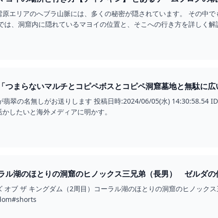
雪原エリアのへブラ山脈には、多くの秘密が隠されています。 その中で
事では、洞窟内に隠れているマヨイの位置と、そこへの行き方を詳しく解
翠の名無しがお送りします 投稿日時:2024/06/05(水) 14:30:58.5
活かしたいと海外メディアに明かす。
ル湖のほとりの洞窟のヒノックス三兄弟（長男） ゼルダの伝説ティア
LDA #SHORTS - YOUTUBE
 オブ ザ キングダム（2周目）コーラル湖のほとりの洞窟のヒノックス三兄
gdom#shorts