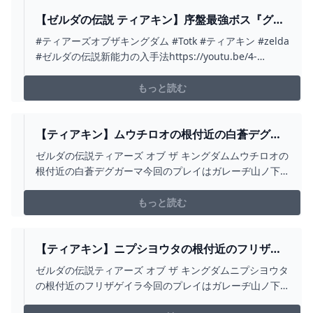
【ゼルダの伝説 ティアキン】序盤最強ボス『グリ
オーク』を３体倒した後に○○するとヤバすぎる！
#ティアーズオブザキングダム #Totk #ティアキン #zelda
&グリオーク超簡単な攻略法を解説【ゼルダの伝
#ゼルダの伝説新能力の入手法https://youtu.be/4-
説ティアーズオブザキングダム】【まがれつ】 -
Vvd68TRQcマスターソード入手法
YOUTUBE
https://youtu.be/vv3gH0X_k_kダークリンク入手法
もっと読む
https://youtu.be/r6xdYauUXT0マスター...
【ティアキン】ムウチロオの根付近の白蒼デグガ
ーマ ゼルダの伝説ティアーズ オブ ザ キングダ
ゼルダの伝説ティアーズ オブ ザ キングダムムウチロオの
ム #ゼルダの伝説 #ティアキン #ZELDA #SHORTS
根付近の白蒼デグガーマ今回のプレイはガレーヂ山ノ下
- YOUTUBE
ではなく助っ人がおこなっております#ゼルダの伝説 #テ
ィアキン#zelda #zeldatearsofthekingdom #shorts
もっと読む
【ティアキン】ニプシヨウタの根付近のフリザゲ
イラ ゼルダの伝説ティアーズ オブ ザ キングダ
ゼルダの伝説ティアーズ オブ ザ キングダムニプシヨウタ
ム #ゼルダの伝説 #ティアキン #ZELDA #SHORTS
の根付近のフリザゲイラ今回のプレイはガレーヂ山ノ下
- YOUTUBE
ではなく助っ人がおこなっております#ゼルダの伝説 #テ