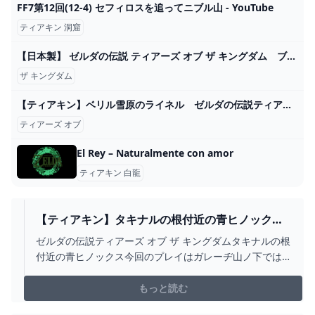
FF7第12回(12-4) セフィロスを追ってニブル山 - YouTube
ティアキン 洞窟
【日本製】 ゼルダの伝説 ティアーズ オブ ザ キングダム ブレスオブザワイルド Nintendo Switch - zimplow.co.zw
ザ キングダム
【ティアキン】ベリル雪原のライネル ゼルダの伝説ティアーズオブ ザキングダム #ゼルダの伝説 #ティアキン #zelda - YouTube
ティアーズ オブ
El Rey – Naturalmente con amor
ティアキン 白龍
【ティアキン】タキナルの根付近の青ヒノック
ス ゼルダの伝説ティアーズ オブ ザ キングダム #
ゼルダの伝説ティアーズ オブ ザ キングダムタキナルの根
ゼルダの伝説 #ティアキン #ZELDA #SHORTS -
付近の青ヒノックス今回のプレイはガレーヂ山ノ下では
YOUTUBE
なく助っ人がおこなっております#ゼルダの伝説 #ティア
キン#zelda #zeldatearsofthekingdom #shorts
もっと読む