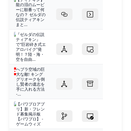
龍の泪のムービ
ーに順番って何
なの？ ゼルダの
伝説ティアキン
まと...
『ゼルダの伝説
ティアキン』
で“巨岩砕き式エ
アロバイク”発
明！？陸・海・
空を自由...
へブラ空域の巨
大な敵! キング
グリオークを倒
し賢者の遺志を
手に入れる方法
-...
【パワプロアプ
リ】新・フレン
ド募集掲示板
【パワプロ】 -
ゲームウィズ