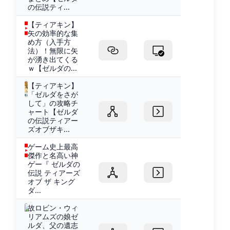
の伝説ティ...
【ティアキン】
矢の効率的な集
め方（入手方
法）！無限に矢
が湧き出てくる
ｗ【ゼルダの...
【ティアキン】
「ゼルダをさが
して」の攻略チ
ャート【ゼルダ
の伝説ティアー
ズオブザキ...
ゲーム史上最高
傑作と名高い神
ゲー『 ゼルダの
伝説 ティアーズ
オブ ザ キング
ダ...
故ロビン・ウィ
リアムズの娘ゼ
ルダ、父の遺志