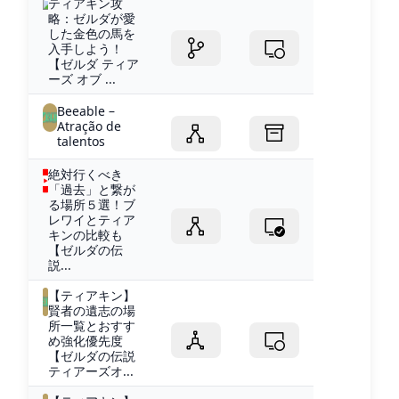
ティアキン攻
略：ゼルダが愛
した金色の馬を
入手しよう！
【ゼルダ ティア
ーズ オブ ...
Beeable –
Atração de
talentos
絶対行くべき
「過去」と繋が
る場所５選！ブ
レワイとティア
キンの比較も
【ゼルダの伝
説...
【ティアキン】
賢者の遺志の場
所一覧とおすす
め強化優先度
【ゼルダの伝説
ティアーズオ...