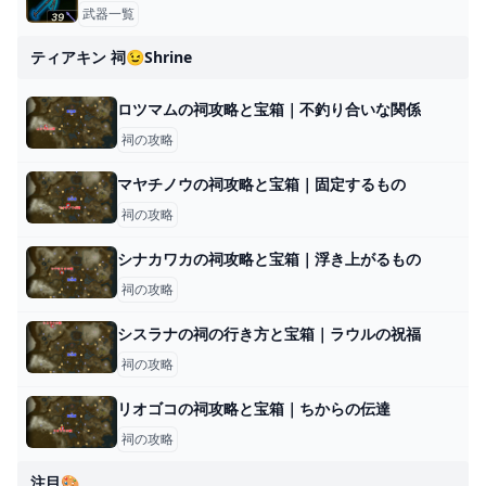
武器一覧
ティアキン 祠😉shrine
ロツマムの祠攻略と宝箱｜不釣り合いな関係
祠の攻略
マヤチノウの祠攻略と宝箱｜固定するもの
祠の攻略
シナカワカの祠攻略と宝箱｜浮き上がるもの
祠の攻略
シスラナの祠の行き方と宝箱｜ラウルの祝福
祠の攻略
リオゴコの祠攻略と宝箱｜ちからの伝達
祠の攻略
注目🎨