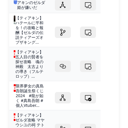
アキンのゼルダ
姫が嫌いだ
【ティアキン】
ハテールに平和
を！の攻略と報
酬【ゼルダの伝
説ティアーズオ
ブザキング...
【ティアキン】
五人目の賢者を
探せ攻略 魂の
神殿 太古より
の導き（フルテ
ロップ）...
限界夢女の真島
吾朗誕生祭くじ
2024 #龍が如
く #真島吾朗 #
個人Vtuber...
【ティアキン】
ゼルダ攻略 マヤ
ウシユの祠 テト