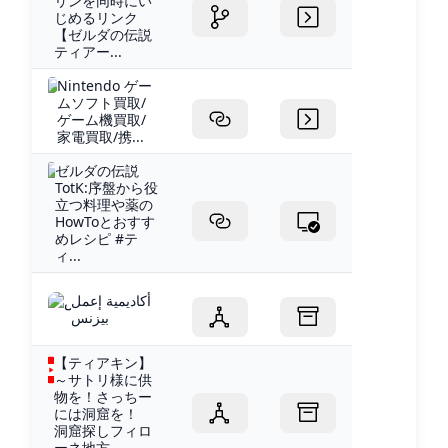
リンを同時にい
じめるリンク
【ゼルダの伝説
ティアー...
Nintendo ゲー
ムソフト買取/
ゲーム機買取/
家電買取/携...
ゼルダの伝説
TotK:序盤から役
立つ料理や薬の
HowToとおすす
めレシピ #テ
ィ...
أكاديمية إعمل
بيزنس
【ティアキン】
～サトリ様に供
物を！さっちー
には洞窟を！
洞窟探しフィロ
ーネ地方...