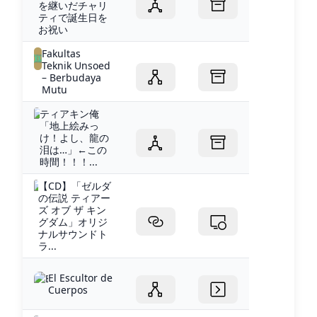
を継いだチャリ
ティで誕生日を
お祝い
Fakultas
Teknik Unsoed
– Berbudaya
Mutu
ティアキン俺
「地上絵みっ
け！よし、龍の
泪は…」←この
時間！！！...
【CD】「ゼルダ
の伝説 ティアー
ズ オブ ザ キン
グダム」オリジ
ナルサウンドト
ラ...
El Escultor de
Cuerpos