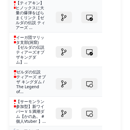
【ティアキン】
ヒノックスに大
量の爆弾をばら
まくリンク【ゼ
ルダの伝説 ティ
アーズ ...
イーガ団マリッ
タ支部(洞窟)
【ゼルダの伝説
ティアーズオブ
ザキングダ
ム】...
ゼルダの伝説
ティアーズ オブ
ザ キングダム /
The Legend
of...
【サーモンラン
参加型】新ワイ
パーＶＳ満潮ダ
ム【かのあ。 #
個人Vtuber 】...