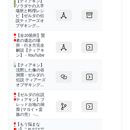
【ティアキン】
ソラダケの入手
場所と料理レシ
ピ【ゼルダの伝
説ティアーズオ
ブザキング...
【全20箇所】賢
者の遺志の場
所・行き方完全
解説【ティアキ
ン】 - YouTube
【ティアキン】
沈黙した像の谷
洞窟 - ゼルダの
伝説 ティアーズ
オブザキング...
【ゼルダの伝説
ティアキン】ブ
レッド台地の洞
窟 (マヨイ＋蛮
族の兜） -...
【もう悩まな
い】これだけで