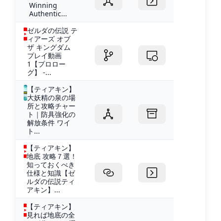
Winning
Authentic...
ゼルダの伝説 テ
ィアーズ オブ
ザ キングダム
プレイ動画
1【プロロー
グ】 -...
【ティアキン】
大妖精の泉の場
所と攻略チャー
ト｜防具強化の
解放条件 ワイ
ト...
【ティアキン】
地底 攻略７選！
知っておくべき
仕様と知識【ゼ
ルダの伝説ティ
アキン】...
【ティアキン】
見れば地底の全