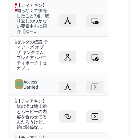
【ティアキン】
知らなくて後悔
したこと7選。取
り返しのつかな
い要素中心に紹
介【ゆっ...
ゼルダの伝説 テ
ィアーズ オブ
ザ キングダム
プレミアムバニ
ティポーチ｜セ
ガプ...
Access
Denied
【ティアキン】
龍の泪は地上絵
とムービーの内
容を合わせてる
んだろうけど、
絵に関係な...
【ティアキン】