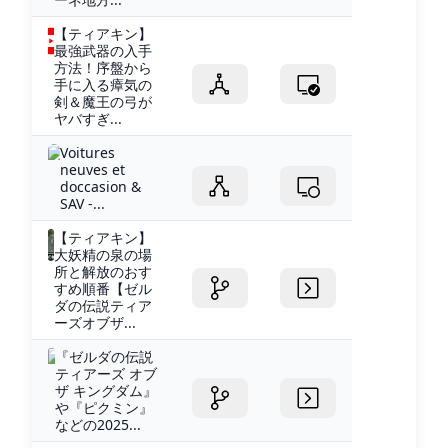
【ティアキン】
最強武器の入手
方法！序盤から
手に入る瘴気の
剣＆魔王の弓が
ヤバすぎ...
Voitures
neuves et
doccasion &
SAV -...
【ティアキン】
大妖精の泉の場
所と解放のおす
すめ順番【ゼル
ダの伝説ティア
ーズオブザ...
『ゼルダの伝説
ティアーズ オブ
ザ キングダム』
や『ピクミン』
などの2025...