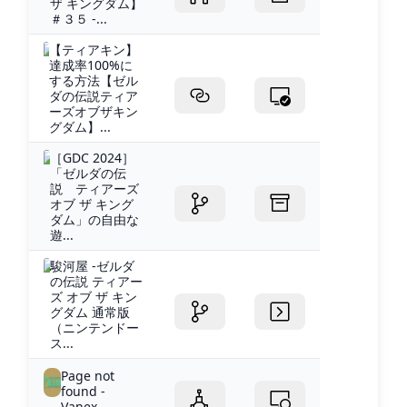
ザ キングダム】
＃３５ -...
【ティアキン】
達成率100%に
する方法【ゼル
ダの伝説ティア
ーズオブザキン
グダム】...
［GDC 2024］
「ゼルダの伝
説 ティアーズ
オブ ザ キング
ダム」の自由な
遊...
駿河屋 -ゼルダ
の伝説 ティアー
ズ オブ ザ キン
グダム 通常版
（ニンテンドー
ス...
Page not
found -
Vanex