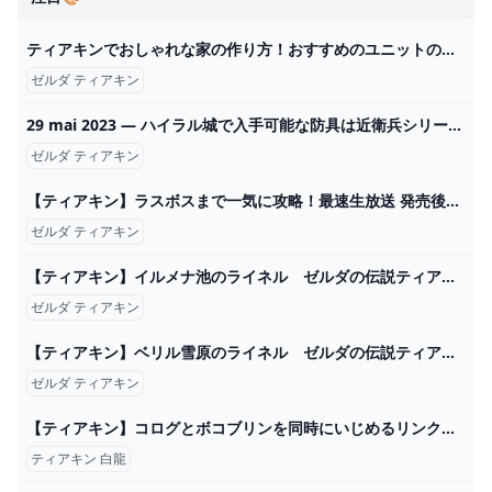
ティアキンでおしゃれな家の作り方！おすすめのユニットの使い方やレイアウトをご紹介！ - YouTube
ゼルダ ティアキン
29 mai 2023 — ハイラル城で入手可能な防具は近衛兵シリーズの防具と新式・英傑の服です。 2024
ゼルダ ティアキン
【ティアキン】ラスボスまで一気に攻略！最速生放送 発売後0時から part１『ゼルダの伝説 ティアーズ オブ ザ キングダム』 - YouTube
ゼルダ ティアキン
【ティアキン】イルメナ池のライネル ゼルダの伝説ティアーズオブ ザキングダム #ゼルダの伝説 #ティアキン #zelda #shorts - YouTube
ゼルダ ティアキン
【ティアキン】ベリル雪原のライネル ゼルダの伝説ティアーズオブ ザキングダム #ゼルダの伝説 #ティアキン #zelda #shorts - YouTube
ゼルダ ティアキン
【ティアキン】コログとボコブリンを同時にいじめるリンク【ゼルダの伝説 ティアーズ オブ ザ キングダム】 - YouTube
ティアキン 白龍