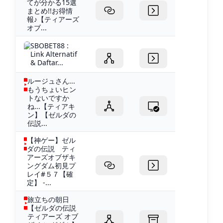
てが分かる15選
まとめ!!お得情
報♪【ティアーズ
オブ...
SBOBET88 :
Link Alternatif
& Daftar...
ルージュさん...
もうちょいヒン
トないですか
ね...【ティアキ
ン】【ゼルダの
伝説...
【神ゲー】ゼル
ダの伝説 ティ
アーズオブザキ
ングダム初見プ
レイ#５７【確
定】 -...
旅立ちの朝日
【ゼルダの伝説
ティアーズ オブ