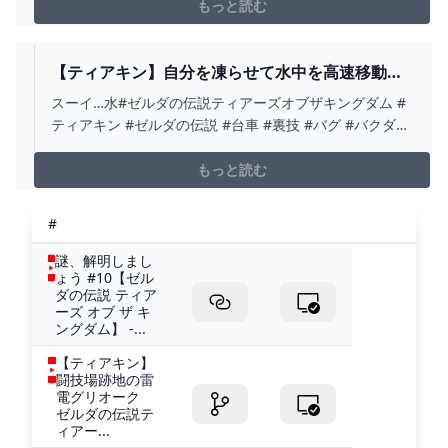
ィアキン#zelda #zeldatearsofthekingdom #shorts
もっと読む
【ティアキン】自分を凍らせて水中を高速移動す
るリンク【ゼルダの伝説 ティアーズ オブ ザ キン
スーイ…水#ゼルダの伝説ティアーズオブザキングダム #
グダム】 - YOUTUBE
ティアキン #ゼルダの伝説 #台車 #裏技 #バグ #バクダン
花 #コログ #リンク
もっと読む
#
謎、解明しまし
ょう #10【ゼル
ダの伝説 ティア
ーズ オブ ザ キ
ングダム】 -...
【ティアキン】
闘技場跡地の雷
電グリオーク
ゼルダの伝説テ
ィアー...