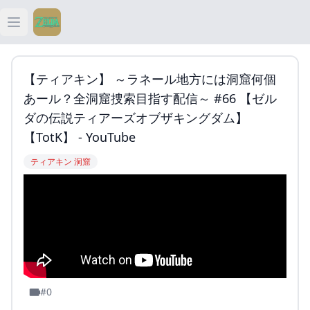
Open main menu
ティアキン
【ティアキン】 ～ラネール地方には洞窟何個
ティアキン 祠
あール？全洞窟捜索目指す配信～ #66 【ゼル
ダの伝説ティアーズオブザキングダム】
ティアキン 武器
【TotK】 - YouTube
ティアキン 洞窟
ティアキン 攻略
#0