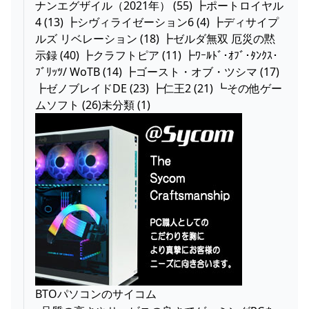
ナンエグザイル（2021年） (55) ┣ポートロイヤル
4 (13) ┣シヴィライゼーション6 (4) ┣ディサイプ
ルズ リベレーション (18) ┣ゼルダ無双 厄災の黙
示録 (40) ┣クラフトピア (11) ┣ﾜｰﾙﾄﾞ･ｵﾌﾞ･ﾀﾝｸｽ･
ﾌﾞﾘｯﾂ/ WoTB (14) ┣ゴースト・オブ・ツシマ (17)
┣ゼノブレイドDE (23) ┣仁王2 (21) ┗その他ゲー
ムソフト (26)未分類 (1)
BTOパソコンのサイコム