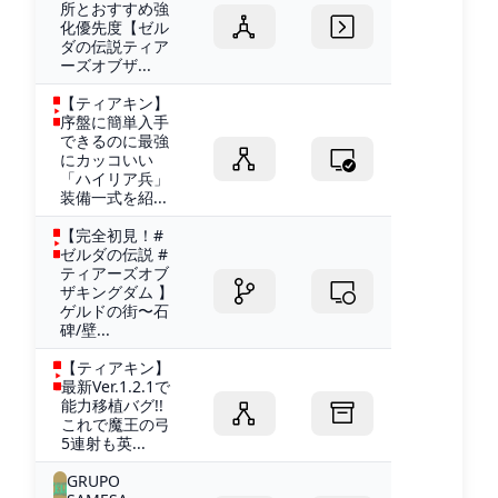
所とおすすめ強
化優先度【ゼル
ダの伝説ティア
ーズオブザ...
【ティアキン】
序盤に簡単入手
できるのに最強
にカッコいい
「ハイリア兵」
装備一式を紹...
【完全初見！#
ゼルダの伝説 #
ティアーズオブ
ザキングダム 】
ゲルドの街〜石
碑/壁...
【ティアキン】
最新Ver.1.2.1で
能力移植バグ!!
これで魔王の弓
5連射も英...
GRUPO