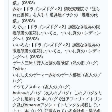
償」 (06/08)
みゆ:【ドラゴンズドグマ2】禁呪究理院で「送ら
れた書簡」を入手！ 道具屋イサクの「邁進の代
償」 (06/08)
ろでぃ:【ドラゴンズドグマ2】加護なき世界の限
定装備の宝箱についてと、ついに真のエンディン
グへ！ (06/08)
いいろん:【ドラゴンズドグマ2】加護なき世界の
限定装備の宝箱についてと、ついに真のエンディ
ングへ！ (06/08)
ゲーム三昧！狩人と猫の冒険宿（私の旧ブログ）
Twitter
いにしえのゲーマーみゆのゲーム部屋（友人のブ
ログ）
イツモノスキマ（友人のブログ）
bottsuのブログ（友人のブログ） このブログをリ
ンクに追加する 本ブログではアフィリエイトリン
ク及びAmazonアソシエイトリンクを掲載してい
ます。本ブログに記載されている会社名・製品名