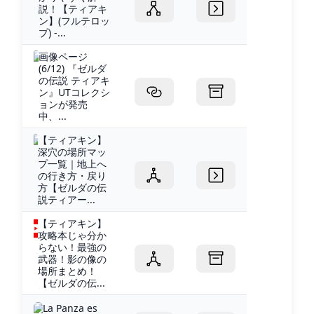
説！【ティアキ
ン】(フルテロッ
プ) -...
画像ページ
(6/12) 『ゼルダ
の伝説 ティアキ
ン』UTコレクシ
ョンが発売
中、...
【ティアキン】
深穴の場所マッ
プ一覧｜地上へ
の行き方・戻り
方【ゼルダの伝
説ティアー...
【ティアキン】
攻略本じゃ分か
らない！最強の
武器！影の像の
場所まとめ！
【ゼルダの伝...
La Panza es