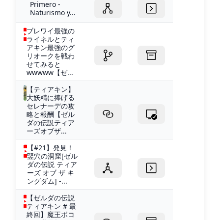
Primero -
Naturismo y...
ブレワイ最強の
ライネルとティ
アキン最強のグ
リオークを戦わ
せてみると
wwwww【ゼ...
【ティアキン】
大妖精に捧げる
セレナーデの攻
略と報酬【ゼル
ダの伝説ティア
ーズオブザ...
【#21】発見！
竪穴の洞窟[ゼル
ダの伝説 ティア
ーズ オブ ザ キ
ングダム] -...
【ゼルダの伝説
ティアキン # 最
終回】魔王ボコ