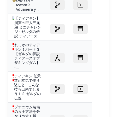
SAMESA –
Asesoría
Aduanera y...
【ティアキン】
洞窟の巨人三兄
弟 ミニチャレン
ジ - ゼルダの伝
説 ティアーズ...
れっかのティア
キン！パート３
【ゼルダの伝説
ティアーズオブ
ザキングダム】
-...
ティアキン 任天
堂が本気で作り
込むと…こんな
技も出来てしま
う１２ ゼルダの
伝説 ...
ゾナニウム装備
の入手方法を分
かりやすく解