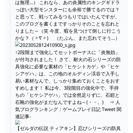
は無理…） これなら、あの炎属性のキングギドラ
っぽい大型モンスターにも余裕で勝てるのでは？
と思って、戦ってみるつもりではいたんですが、
このブログを書くまですっかりそのことを忘れと
りました～（笑 今度、暇を見つけて倒しに行こう
かな？（〃∇〃)ゞ （たぶん、また忘れてそう…）
↑2段階まで強化してセットボーナスに「炎無効」
が付与されました！ さて、耐火の石シリーズの防
具強化に必要な素材の「ヒケシトカゲ」や「ヒケ
シアゲハ」は、この地のオルディン渓谷で入手し
易い素材なんで、しっかり集めておくことをおす
すめします！ 私は今、3段階目の強化中で、手持
ちの「ヒケシアゲハ」では全然足りずに、石鎧と
石靴の強化がまだなんですよね～(・・。)ゞ ⇒ 人
気ブログランキング：ゲームプレイ日記 Tweet 関
連記事-
【ゼルダの伝説 ティアキン】忍びシリーズの防具