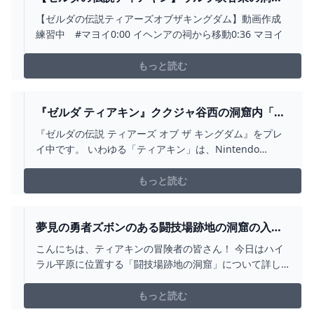
(マヨイ） - YOUTUBE
【ゼルダの伝説ティアーズオブザキングダム】動画作成
練習中 #マヨイ0:00 イヘンアの祠から移動0:36 マヨイ
もっと読む
『ゼルダ ティアキン』ククジャ谷西の洞窟内「イ
ウンオロクの祠」で「大と小の選択」を攻略しま
『ゼルダの伝説 ティアーズ オブ ザ キングダム』をプレ
した - ディスディスブログ
イ中です。 いわゆる「ティアキン」は、Nintendo
Switch用のオープンワールド・アクション・アドベンチ
ャーゲームです。 前回は「エウンポ高地の洞窟」内「ミ
もっと読む
ネタカカの祠」で「ラウルの祝福」を攻略しました。 今
回は「ククジャ谷西の洞窟」内「イウンオロクの祠」…
夢見の勇者ズボンのある闘技場跡地の洞窟の入り
方は？【ティアキン攻略】 とあるゲームブログの
こんにちは、ティアキンの冒険者の皆さん！ 今日はハイ
軌跡
ラル平原に位置する「闘技場跡地の洞窟」について詳し
く解説していきます。 この洞窟は、ミニチャレンジ「ラ
ムダの財宝夢見の勇者服2」の攻略場所でもあり、夢見の
もっと読む
勇者ズボンが手に入る非常に興味深い