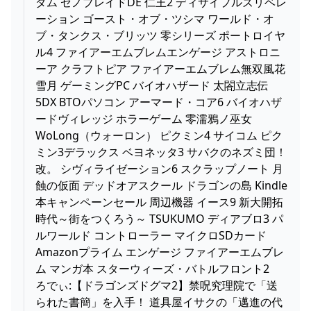
ダム ゼノブレイドDE 仁王2 ディサイプルズリベレ
ーション ゴースト・オブ・ツシマ ワールド・オ
ブ・タンクス・ブリッツ 零シリーズ ポートロイヤ
ル4 ファイアーエムブレムエンゲージ アストロニ
ーア クラフトピア ファイアーエムブレム無双風花
雪月 ゲーミングPC バイオハザード 太閤立志伝
5DX BTOパソコン アーマード・コア6 バイオハザ
ードヴィレッジ ホラーゲーム 零濡鴉ノ巫女
WoLong（ウォーロン） ピクミン4 サイコム ピク
ミン3デラックス ベヨネッタ3 サバクのネズミ団！
改。 シヴィライゼーション6 スクラップノート 月
蝕の仮面 デッドオアスクール ドラゴンの島 Kindle
本キャンペーンセール 周辺機器 イース9 新大開拓
時代～街をつくろう～ TSUKUMO ディアブロ3 パ
ルワールド コントローラー マイクロSDカード
Amazonプライム エンゲージ ファイアーエムブレ
ム マンガ本 スターウィーズ・バトルフロント2
ろでぃ:【ドラゴンズドグマ2】禁呪究理院で「送
られた書簡」を入手！ 道具屋イサクの「邁進の代