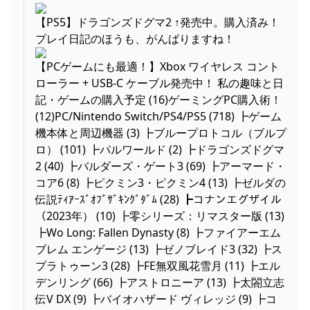
【PS5】ドラゴンズドグマ2 ↑発売中。購入済み！
プレイ日記のほうも、がんばりますね！
【PCゲームにも最適！】Xbox ワイヤレス コント
ローラー + USB-C ケーブル発売中！ 私の趣味と日
記・ゲームの購入予定 (16)ゲーミングPC購入術！
(12)PC/Nintendo Switch/PS4/PS5 (718) ┣ゲーム
機本体と周辺機器 (3) ┣ブループロトコル（ブルプ
ロ） (101) ┣パルワールド (2) ┣ドラゴンズドグマ
2 (40) ┣バルダーズ・ゲート3 (69) ┣アーマード・
コア6 (8) ┣ピクミン3・ピクミン4 (13) ┣ゼルダの
伝説ﾃｨｱｰｽﾞｵﾌﾞｻﾞｷﾝｸﾞﾀﾞﾑ (28) ┣コナンエグザイル
（2023年） (10) ┣零シリーズ：リマスター版 (13)
┣Wo Long: Fallen Dynasty (8) ┣ファイアーエム
ブレム エンゲージ (13) ┣ゼノブレイド3 (32) ┣ス
プラトゥーン3 (28) ┣FE無双風花雪月 (11) ┣エル
デンリング (66) ┣アストロニーア (13) ┣太閤立志
伝V DX (9) ┣バイオハザード ヴィレッジ (9) ┣コ