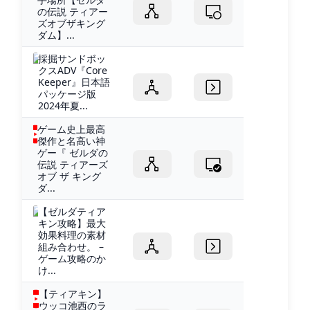
の伝説 ティアー
ズオブザキング
ダム】...
採掘サンドボッ
クスADV『Core
Keeper』日本語
パッケージ版
2024年夏...
ゲーム史上最高
傑作と名高い神
ゲー『 ゼルダの
伝説 ティアーズ
オブ ザ キング
ダ...
【ゼルダティア
キン攻略】最大
効果料理の素材
組み合わせ。 –
ゲーム攻略のか
け...
【ティアキン】
ウッコ池西のラ