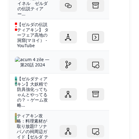
イネル ゼルダ
の伝説ティア
ー...
【ゼルダの伝説
ティアキン】 タ
ーフェア高地の
洞窟(マヨイ） -
YouTube
acum 4 zile —
第20話 2024
【ゼルダティア
キン】大妖精で
防具強化ってち
ゃんとやってる
の？ – ゲーム攻
略...
ティアキン攻
略：料理素材が
取り放題!? ソナ
パノの祠周辺ガ
イド【ゼルダ テ