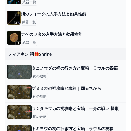
武器一覧
畑のフォークの入手方法と効果性能
武器一覧
ナベのフタの入手方法と効果性能
武器一覧
ティアキン 祠🎁shrine
タニノウダの祠の行き方と宝箱｜ラウルの祝福
祠の攻略
ゲミミカの祠攻略と宝箱｜回るちから
祠の攻略
ラシタキワカの祠攻略と宝箱｜一身の戦い 操縦
祠の攻略
トキヨウの祠の行き方と宝箱｜ラウルの祝福