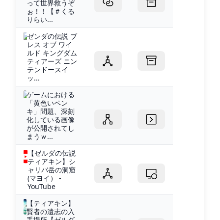
って世界救うぞ
ぉ！！【＃くる
りらい...
ゼンダの伝説 ブ
レス オブ ワイ
ルド キングダム
ティアーズ ニン
テンドースイ
ッ...
ゲームにおける
「黄色いペン
キ」問題、深刻
化している画像
が公開されてし
まうｗ...
【ゼルダの伝説
ティアキン】シ
ャリバ岳の洞窟
(マヨイ） -
YouTube
【ティアキン】
賢者の遺志の入
手場所【ゼルダ