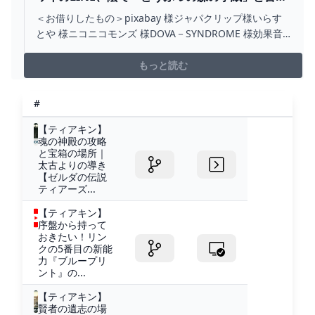
れていた模様【ゆっくり解説】【2CH面白スレ】 -
＜お借りしたもの＞pixabay 様ジャパクリップ様いらす
YOUTUBE
とや 様ニコニコモンズ 様DOVA－SYNDROME 様効果音
ラボ 様魔王魂 様※Aques Talk 使用ライセンス取得済み
※5ch申請許諾済み＜元スレ＞hの後のスペースを消して
もっと読む
ください。#2ch #5ch #2ちゃんねる 当チャンネルは通勤
通学、作業中...
#
【ティアキン】
魂の神殿の攻略
と宝箱の場所｜
太古よりの導き
【ゼルダの伝説
ティアーズ...
【ティアキン】
序盤から持って
おきたい！リン
クの5番目の新能
力『ブループリ
ント』の...
【ティアキン】
賢者の遺志の場