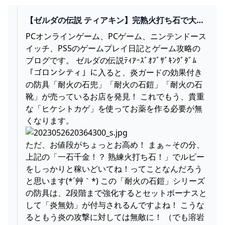
【ゼルダの伝説 ティアキン】完熟火打ち石で大儲
け！と、炎無効にもなる「耐火の石鎧」シリーズ -
PCオンラインゲーム、PCゲーム、ニンテンドース
狩人と猫のぶるぷろ冒険日誌
イッチ、PS5のゲームプレイ日記とゲーム攻略の
ブログです。 ゼルダの伝説ﾃｨｱｰｽﾞｵﾌﾞｻﾞｷﾝｸﾞﾀﾞﾑ
「ゴロンシティ」に入ると、炎ガードの効果付き
の防具「耐火の石兜」「耐火の石鎧」「耐火の石
靴」が売っているお店を発見！ これでもう、貴重
な「ヒケシトカゲ」を使ってお薬を作る必要が無
くなります。
ただ、お値段がちょっとお高め！ まぁ～その分、
上記の「一石千金！？ 熟練火打ち石！」でルピー
をしっかりと稼いどいてね！ってことなんだろう
と思います(*´艸｀*) この「耐火の石鎧」シリーズ
の防具は、2段階まで強化するとセットボーナスと
して「炎無効」が付与されるんですよね！ こうな
るともう炎の攻撃に対しては無敵に！ （でも溶岩