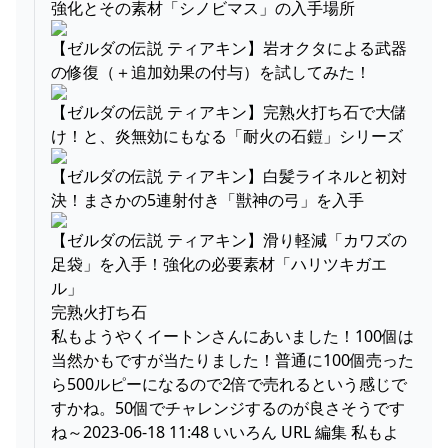
強化とその素材「シノビマス」の入手場所
【ゼルダの伝説 ティアキン】岩オクタによる武器
の修復（＋追加効果の付与）を試してみた！
【ゼルダの伝説 ティアキン】完熟火打ち石で大儲
け！と、炎無効にもなる「耐火の石鎧」シリーズ
【ゼルダの伝説 ティアキン】白髪ライネルと初対
決！まさかの5連射付き「獣神の弓」を入手
【ゼルダの伝説 ティアキン】滑り軽減「カワズの
足袋」を入手！強化の必要素材「ハリツキガエ
ル」
完熟火打ち石
私もようやくイートンさんにあいました！100個は
当然かもですが当たりました！普通に100個売った
ら500ルピーになるので2倍で売れるという感じで
すかね。50個でチャレンジするのが良さそうです
ね～2023-06-18 11:48 いいろん URL 編集 私もよ