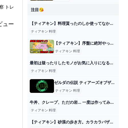
注目😘
ビュー
【ティアキン】料理貰ったのしか使ってなかったけど何が1番使い勝手いいんだろ？｜ぽちぽちゲーム速報
ティアキン 料理
【ティアキン】序盤に絶対やって！大妖精第二弾！シーザに捧げる解放条件と場所！【ゼルダの伝説】 - YouTube
ティアキン 料理
最初は疑ったりしたモノがお気に入りになると反動でめっちゃ勧めたくなる : コミックエッセイ えむふじんがあらわれた Powered by ライブドアブログ
ティアキン 料理
ゼルダの伝説 ティアーズオブザキングダム ＞ 訪れぬ美食家 - nJOY
ティアキン 料理
牛丼、クレープ、ただの岩… 一度は作ってみたい絶品料理特集【ゼルダの伝説ティアーズオブザキングダム】 - YouTube
ティアキン 料理
【ティアキン】砂漠の歩き方。カラカラバザールからゲルドの街まで迷わずに進む方法【ゼルダの伝説ティアーズオブザキングダム】