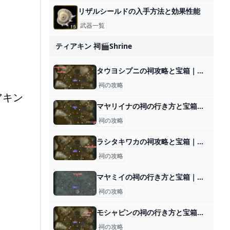
リザルシールドの入手方法と効果性能
武器一覧
ティアキン 祠🎬shrine
タウヨシプニの祠攻略と宝箱｜進むか戻るか
祠の攻略
アキン
マヤリイナの祠の行き方と宝箱｜祠の入り方
祠の攻略
ラシタキワカの祠攻略と宝箱｜一身の戦い 操縦
祠の攻略
マヤミイの祠の行き方と宝箱｜ラウルの祝福
祠の攻略
モシャピンの祠の行き方と宝箱｜ラウルの祝福
祠の攻略