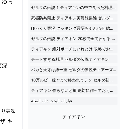
 ゆっ
ゼルダの伝説 1 ティアキンの中で食べた料理だけを食べて生活する ティアキングルメ旅 ティアキン ゆっくり実況
武器防具禁止 ティアキン実況総集編 ゼルダの伝説ティアーズオブザキングダム ゆっくり実況
ゆっくり実況 クッキング霊夢ちゃんねる 総集編 料理
ゼルダの伝説 ティアキン 20秒で全てわかる 料理レシピ 全228種類の一覧表 攻略 実況 評価 レビュー 海外の反応 考察 トレーラー 映像 ティアーズオブザキングダム
ティアキン 絶対ポーチにいれとけ 攻略でおすすめな料理10選
チートすぎる料理 ゼルダの伝説ティアキン
実況
バカと天才は紙一重 ゼルダの伝説ティアーズオブザキングダム ゆっくり実況
10万ルピー稼ぐまで終われまテン ゼルダ初心者の霊夢さんがパンツ一枚で世界を救う旅に出るそうです その7 ゆっくり実況 ゼルダの伝説 ティアーズ オブ ザ キングダム
ティアキン 作らないと損 絶対に作っておくべき料理30選 ゼルダの伝説 ティアーズオブザキングダム
عبارات البحث ذات الصلة
ティアキン
ザ キ