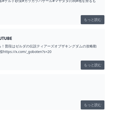
攻略#ゲルド砂漠#カラカラバザール#マヤタタの祠#地を滑るも
もっと読む
TUBE
る！普段はゼルダの伝説ティアーズオブザキングダムの攻略動
x.com/_goboten?s=20
もっと読む
もっと読む