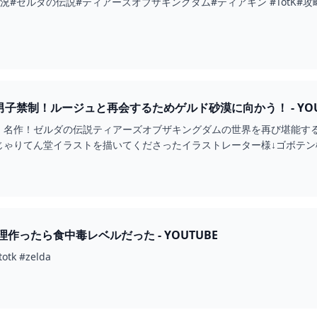
況#ゼルダの伝説#ティアーズオブザキングダム#ティアキン #TotK#
男子禁制！ルージュと再会するためゲルド砂漠に向かう！ - YOU
。名作！ゼルダの伝説ティアーズオブザキングダムの世界を再び堪能す
てん堂イラストを描いてくださったイラストレーター様↓ゴボテン様https://
作ったら食中毒レベルだった - YOUTUBE
k #zelda