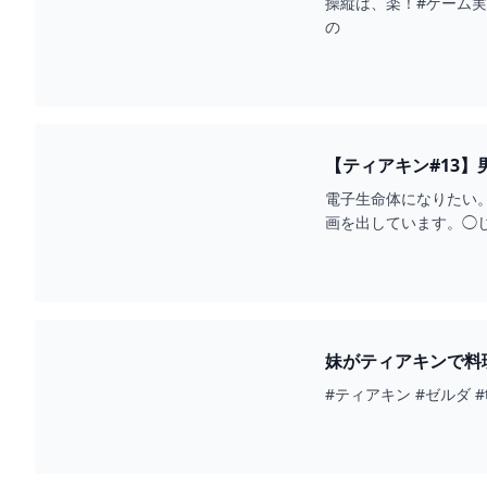
操縦は、楽！#ゲーム実
の
【ティアキン#13】
電子生命体になりたい
画を出しています。◯じゃり
妹がティアキンで料理
#ティアキン #ゼルダ #tot