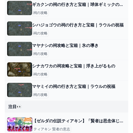
ギカクンの祠の行き方と宝箱｜球体ギミックの解説
祠の攻略
シハジョゴウの祠の行き方と宝箱｜ラウルの祝福
祠の攻略
マヤナシの祠攻略と宝箱｜氷の導き
祠の攻略
シナカワカの祠攻略と宝箱｜浮き上がるもの
祠の攻略
マヤミイの祠の行き方と宝箱｜ラウルの祝福
祠の攻略
注目👀
【ゼルダの伝説ティアキン】「賢者は思念体じゃなくて本人でもよかった説」から賢者（の意志）の話題で盛り上がるみんなの反応集【ティアーズオブキングダム】【ゼルダ】【賢者の意志】【思念体】【反応集】 - YouTube
ティアキン 賢者の意志