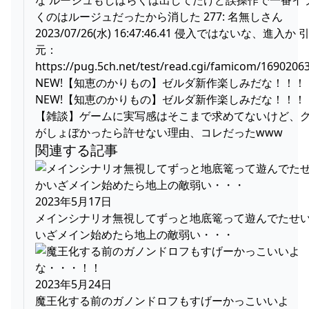
くのはルージュだったから消した 277: 名無しさん
2023/07/26(水) 16:47:46.41 侵入ではないな、進入か 
元：
https://pug.5ch.net/test/read.cgi/famicom/1690206
NEW!【知恵のかりもの】ゼルダ新作楽しみだな！！！
NEW!【知恵のかりもの】ゼルダ新作楽しみだな！！！
【雑談】ゲームに実写感はそこまで求めてないけど、
がしょぼかったら許せない理由、コレだったwww
関連する記事
2023年5月17日
メインシナリオ無視してずっと地底篭って遊んでたせ
いざメイン始めたら地上の敵弱い・・・
2023年5月24日
魔王化する前のガノンドロフもすげーかっこいいよ