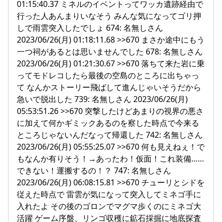
01:15:40.37 ミネルのイベントってワッカ遺跡経由で
行った人あんまりいなそう みんな気になってゴリ押
しで雨雲突入したでしょ 674: 名無しさん
2023/06/26(月) 01:18:11.68 >>670 まさか途中にもう
一つ祠があるとは思いませんでした 678: 名無しさん
2023/06/26(月) 01:21:30.67 >>670 落ちて来た岩に乗
ってモドレコしたら最後の空島のところに出ちゃっ
て なんかストーリー飛ばして進んじゃいそうだから
急いで脱出した 739: 名無しさん 2023/06/26(月)
05:53:51.26 >>670 突撃したけどあまりの視界の悪さ
に加えて何かギミックあるのを察した時点で今来る
ところじゃないんだなって帰還した 742: 名無しさん
2023/06/26(月) 05:55:25.07 >>670 何も見えねぇ！で
もなんか有りそう！→あったわ！仮面！これ装備……
できない！運搬するの！？ 747: 名無しさん
2023/06/26(月) 06:08:15.81 >>670 チューリとシドを
従えた時点で 雷雲が気になって突入してミネゴ手に
入れたよ その後のゴロンでマグマ歩くのにミネゴ大
活躍 ゲーム序盤、リンゴ収穫に鉱石採掘に地底探査