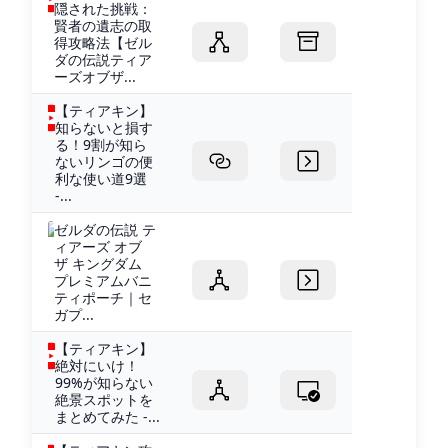
隠された挑戦：
賢者の遺志の取
得攻略法【ゼル
ダの伝説ティア
ーズオブザ...
【ティアキン】
知らないと損す
る！9割が知ら
ないリンゴの便
利な使い道9選
-...
ゼルダの伝説 テ
ィアーズ オブ
ザ キングダム
プレミアムバニ
ティポーチ｜セ
ガプ...
【ティアキン】
絶対にいけ！
99%が知らない
絶景スポットを
まとめてみた -...