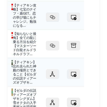
【ティアキン攻
略】七宝のナイ
フ・盾GET。恋
の学び場にもチ
ャレンジ。勉強
になる...
【知らないと後
悔】全ての龍に
乗る方法を紹介
【マスターソー
ド白龍オルドラ
ネルドラフ...
【ティアキン】
忘れ去られた神
殿の場所とでき
ること【ゼルダ
の伝説ティアー
ズオブザキ...
【ゼルダの伝説
ティアーズオブ
ザキングダム】
雪オクタの入手
素材と出現場所