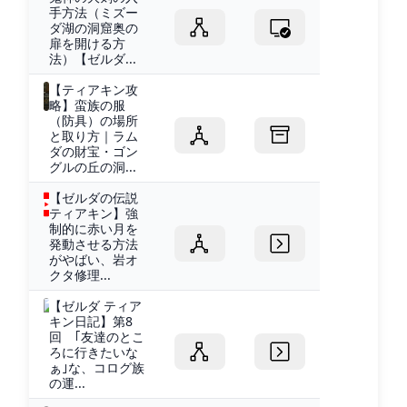
手方法（ミズー
ダ湖の洞窟奥の
扉を開ける方
法）【ゼルダ...
【ティアキン攻
略】蛮族の服
（防具）の場所
と取り方｜ラム
ダの財宝・ゴン
グルの丘の洞...
【ゼルダの伝説
ティアキン】強
制的に赤い月を
発動させる方法
がやばい、岩オ
クタ修理...
【ゼルダ ティア
キン日記】第8
回 ｢友達のとこ
ろに行きたいな
ぁ｣な、コログ族
の運...