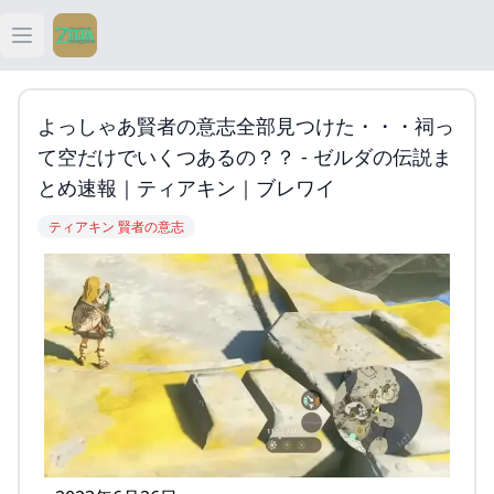
Open main menu
ティアキン
よっしゃあ賢者の意志全部見つけた・・・祠っ
ティアキン 祠
て空だけでいくつあるの？？ - ゼルダの伝説ま
とめ速報｜ティアキン｜ブレワイ
ティアキン 武器
ティアキン 賢者の意志
ティアキン 攻略