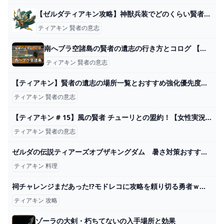
【ゼルダティアキン攻略】神獣兵装でどのくらい賢者の威力変わるの？ – ゲーム攻略のかけら
ティアキン 賢者の意志
南へブラ空諸島の賢者の遺志の行き方とコログ 【ティアキン攻略】 - YouTube
ティアキン 賢者の意志
【ティアキン】賢者の遺志の場所一覧とおすすめ強化優先度【ゼルダの伝説ティアーズオブザキングダム】｜ゲームエイト
ティアキン 賢者の意志
【ティアキン # 15】風の賢者 チューリとの盟約！【女性実況】 - YouTube
ティアキン 賢者の意志
ゼルダの伝説ティアーズオブザキングダム 暑さ対策おすすめ料理 ひんやり煮込み果実作り方 ＃４８６ 【ティアキン】 - YouTube
ティアキン 料理
祠チャレンジまだあった⁉モドレコに攻略を頼り切る勇者ｗｗｗ祠ノルマ10😈(賢者の遺志コンプリート)【ゼルダの伝説 ティアーズ オブ ザ キングダム】Part201 - YouTube
ティアキン 攻略
ゾーラの大剣・朽ちてないの入手場所と効果