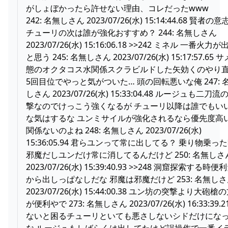
がしょぼかったら許せない理由、コレだったwww
242: 名無しさん 2023/07/26(水) 15:14:44.68 賢者の
チューリの次は誰が強化おすすめ？ 244: 名無しさん
2023/07/26(水) 15:16:06.18 >>242 ミネル 一番火力が
と思う 245: 名無しさん 2023/07/26(水) 15:17:57.65 
態のオクタコス水関係スクラビルドした矢効くのやり
5回目位でやっと気がついた… 頭の回転悪いな俺 247: 
しさん 2023/07/26(水) 15:33:04.48 ルージュも二刀流
撃なのでけっこう強くなるが チューリ以降は誰でもい
な気はするな ユンミサイルが強化されるなら優先度高
関係ないのよね 248: 名無しさん 2023/07/26(水)
15:36:05.94 君らユンって常に出してる？ 乗り物乗っ
邪魔だしユンだけ常に消してるんだけど 250: 名無しさ
2023/07/26(水) 15:39:40.93 >>248 洞窟探索する時便
から出しっぱなしだな 邪魔は邪魔だけど 253: 名無し
2023/07/26(水) 15:44:00.38 ユン坊の突撃より大砲槍
が便利やで 273: 名無しさん 2023/07/26(水) 16:33:39.2
ないと困るチューリといても悪さしないシドだけにな
な ルージュもしばらくは出してたけど誤操作で一番イ