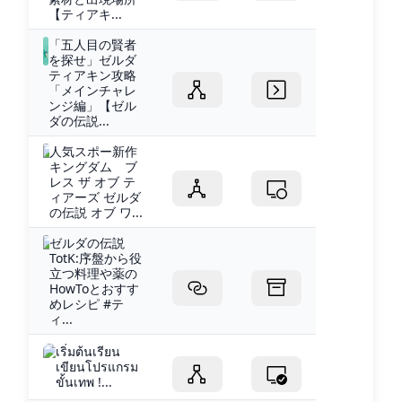
【ティアキ...
「五人目の賢者
を探せ」ゼルダ
ティアキン攻略
「メインチャレ
ンジ編」【ゼル
ダの伝説...
人気スポー新作
キングダム ブ
レス ザ オブ テ
ィアーズ ゼルダ
の伝説 オブ ワ...
ゼルダの伝説
TotK:序盤から役
立つ料理や薬の
HowToとおすす
めレシピ #テ
ィ...
เริ่มต้นเรียน
เขียนโปรแกรม
ขั้นเทพ !...