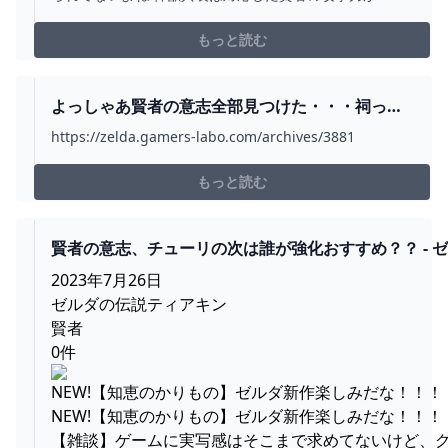
だか1.3倍だかになる効果があるぞ 神獣兵装でどのくらい
威力が変わるのかチューリくんを使って実験してみた 賢
もっと読む
者の意思は使用済み、ファン
よっしゃあ賢者の意志全部見つけた・・・祠って
空だけでいくつあるの？？ – ゼルダのティアキン
https://zelda.gamers-labo.com/archives/3881
まとめ速報アンテナ
もっと読む
賢者の意志、チューリの次は誰が強化おすすめ？？ - 
ダの伝説まとめ速報｜ティアキン｜ブレワイ
2023年7月26日
ゼルダの伝説ティアキン
賢者
0件
NEW!【知恵のかりもの】ゼルダ新作楽しみだな！！！
NEW!【知恵のかりもの】ゼルダ新作楽しみだな！！！
【雑談】ゲームに実写感はそこまで求めてないけど、