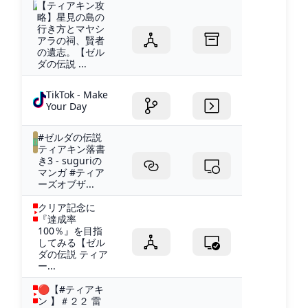
【ティアキン攻
略】星見の島の
行き方とマヤシ
アラの祠、賢者
の遺志。【ゼル
ダの伝説 ...
TikTok - Make
Your Day
#ゼルダの伝説
ティアキン落書
き3 - suguriの
マンガ #ティア
ーズオブザ...
クリア記念に
『達成率
100％』を目指
してみる【ゼル
ダの伝説 ティア
ー...
🔴【#ティアキ
ン 】＃２２ 雷