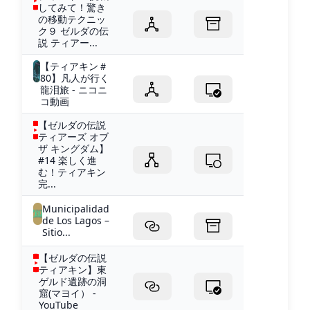
してみて！驚き
の移動テクニッ
ク９ ゼルダの伝
説 ティアー...
【ティアキン＃
80】凡人が行く
龍泪旅 - ニコニ
コ動画
【ゼルダの伝説
ティアーズ オブ
ザ キングダム】
#14 楽しく進
む！ティアキン
完...
Municipalidad
de Los Lagos –
Sitio...
【ゼルダの伝説
ティアキン】東
ゲルド遺跡の洞
窟(マヨイ） -
YouTube