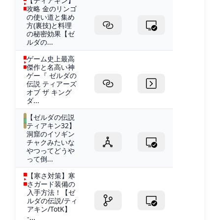
【ティアキン】
攻略 金のリンゴ
の使い道と集め
方(裏技)と料理
の秘密効果【ゼ
ルダの...
ゲーム史上最高
傑作と名高い神
ゲー『 ゼルダの
伝説 ティアーズ
オブ ザ キング
ダ...
【ゼルダの伝説
ティアキン32】
洞窟のイソギン
チャクみたいな
やつってどうや
って倒...
【寒さ対策】寒
さガード装備の
入手方法！【ゼ
ルダの伝説/ティ
アキン/TotK】
-...