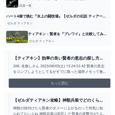
武器一覧
ハート4個で挑む『水上の闘技場』【ゼルダの伝説 ティアーズ オブ ザ キングダム】#025 - YouTube
ゼルダ ティアキン
ティアキン：賢者を『ブレワイ』と比較してみた。1番変化があったキャラクターは？【ゼルダ ティアーズ オブ ザ キングダム日記＃48】 - 電撃オンライン
ゼルダ ティアキン
【ティアキン】効率の良い賢者の意志の探し方
は？ ゼルダの伝説ティアキンまとめっち ゼルダの
206: 名無しさん 2023/08/05(土) 13:24:52.43 賢者の意志
伝説ティアーズ オブ ザ キングダム
をコンプしようとしてるがすでに取った場所メモって無
かったのでどうしたもんかと 足跡見て通過してない場所
を探して残り2個になったんだけど見つからない たぶん足
もっと読む
【ゼルダティアキン攻略】神獣兵装でどのくらい
賢者の威力変わるの？ – ゲーム攻略のかけら
神獣の頭付けたら賢者のダメージ上がるのって何気に知
られてないよね 神獣兵装は対応した賢者の攻撃力が1.2倍