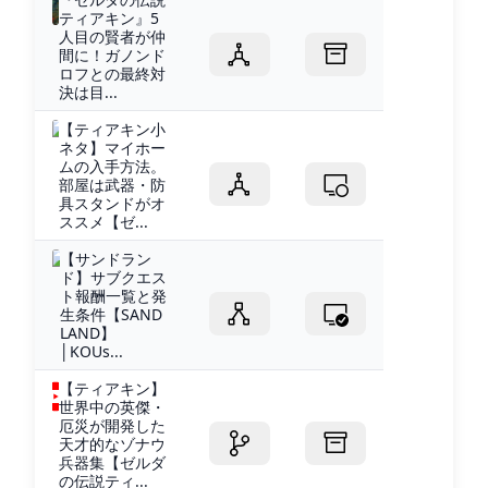
ティアキン』5
人目の賢者が仲
間に！ガノンド
ロフとの最終対
決は目...
【ティアキン小
ネタ】マイホー
ムの入手方法。
部屋は武器・防
具スタンドがオ
ススメ【ゼ...
【サンドラン
ド】サブクエス
ト報酬一覧と発
生条件【SAND
LAND】
│KOUs...
【ティアキン】
世界中の英傑・
厄災が開発した
天才的なゾナウ
兵器集【ゼルダ
の伝説ティ...