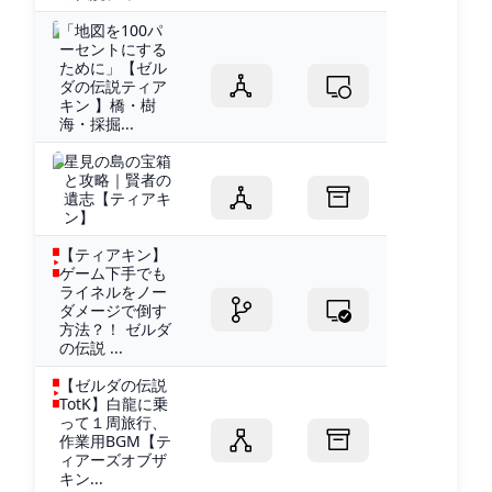
「地図を100パ
ーセントにする
ために」【ゼル
ダの伝説ティア
キン 】橋・樹
海・採掘...
星見の島の宝箱
と攻略｜賢者の
遺志【ティアキ
ン】
【ティアキン】
ゲーム下手でも
ライネルをノー
ダメージで倒す
方法？！ ゼルダ
の伝説 ...
【ゼルダの伝説
TotK】白龍に乗
って１周旅行、
作業用BGM【テ
ィアーズオブザ
キン...