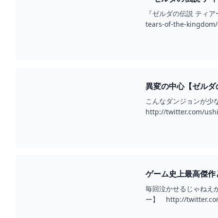
『ゼルダの伝説 ティアーズ 
tears-of-the-kingd
異変の中心【ゼルダの伝
こんなダンジョンが少なくともあと
http://twitter.co
ゲーム史上最高傑作と名
毎回泣かせるじゃねえかゼ
ー】 http://twitter.