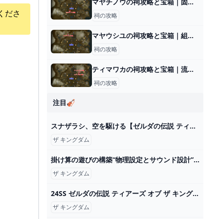
マヤチノウの祠攻略と宝箱｜固定するもの
くださ
祠の攻略
マヤウシユの祠攻略と宝箱｜組み合わせ
祠の攻略
ティマワカの祠攻略と宝箱｜流れに逆らって
祠の攻略
注目🎻
スナザラシ、空を駆ける【ゼルダの伝説 ティアーズ オブ ザ キングダム】＃４９ - YouTube
ザ キングダム
掛け算の遊びの構築“物理設定とサウンド設計”『ゼルダの伝説 ティアーズ オブ ザ キングダム』GDC講演映像が公開 – Nintendo DREAM WEB
ザ キングダム
24SS ゼルダの伝説 ティアーズ オブ ザ キングダム UT - YouTube
ザ キングダム