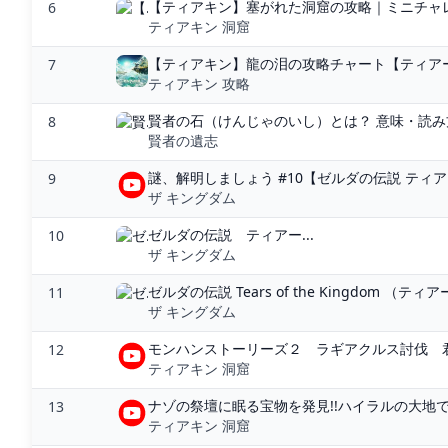
【ティアキン】塞がれた洞窟の攻略｜ミニチャレ
6
ティアキン 洞窟
【ティアキン】龍の泪の攻略チャート【ティアーズ
7
ティアキン 攻略
賢者の石（けんじゃのいし）とは？ 意味・読み方
8
賢者の遺志
謎、解明しましょう #10【ゼルダの伝説 ティアーズ
9
ザ キングダム
ゼルダの伝説 ティアー...
10
ザ キングダム
ゼルダの伝説 Tears of the Kingdom （ティアー
11
ザ キングダム
モンハンストーリーズ２ ラギアクルス討伐 君
12
ティアキン 洞窟
ナゾの祭壇に眠る宝物を発見!!ハイラルの大地で洞
13
ティアキン 洞窟