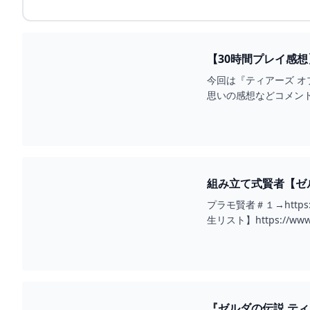
【30時間プレイ感
イッチ】 - YOUTUB
今回は『ティアーズ オ
思いの感想などコメントいた
組み立て式賢者【ゼルダ
プラモ賢者＃１→https://y
生リスト】https://www.yo
『ゼルダの伝説 ティ