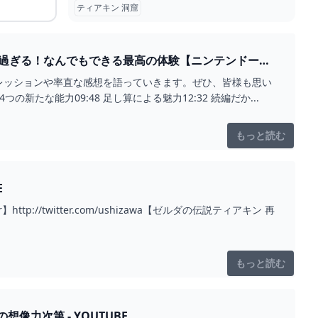
ティアキン 洞窟
面白過ぎる！なんでもできる最高の体験【ニンテンドース
プレッションや率直な感想を語っていきます。ぜひ、皆様も思い
つの新たな能力09:48 足し算による魅力12:32 続編だか...
もっと読む
E
tter】http://twitter.com/ushizawa【ゼルダの伝説ティアキン 再
もっと読む
力次第 - YOUTUBE