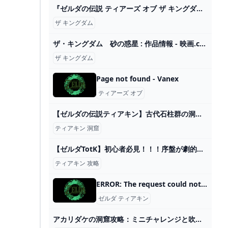
『ゼルダの伝説 ティアーズ オブ ザ キングダム』実機プレイ感想！すべて、あなたの想像力次第 - YouTube
ザ キングダム
ザ・キングダム 砂の惑星 : 作品情報 - 映画.com
ザ キングダム
Page not found - Vanex
ティアーズ オブ
【ゼルダの伝説ティアキン】古代石柱群の洞窟(マヨイ） - YouTube
ティアキン 洞窟
【ゼルダTotK】初心者必見！！！序盤が劇的に楽になる必須級のテクニックを10個紹介！！！【ゼルダの伝説 ティアーズオブザキングダム】【攻略・解説】 - YouTube
ティアキン 攻略
ERROR: The request could not be satisfied
ゼルダ ティアキン
アカリダケの洞窟攻略：ミニチャレンジと吹雪の服、そしてマヨイの場所 #ティアキン #ゼルダの伝説ティアーズオブザキングダム #洞窟に光るキノコ - YouTube