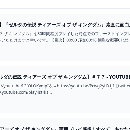
想】『ゼルダの伝説 ティアーズ オブ ザ キングダム』素直に
E
ブ ザ キングダム』を30時間程度プレイした時点でのファーストイン
だけますと幸いです。【目次】00:00 序文00:18 簡単な概要01:35 4
の伝説 ティアーズ オブ ザ キングダム】＃７７ - YOUTUB
outu.be/IGfOLOKympI次→https://youtu.be/Pcwg2yLD1jI【twi
utube.com/playlist?lis...
アーズ オブ ザ キングダム』実機プレイ感想！すべて、あなたの想像