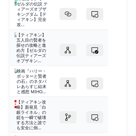
ゼルダの伝説 テ
ィアーズオブザ
キングダム【テ
ィアキン】完全
攻...
【ティアキン】
五人目の賢者を
探せの攻略と進
め方【ゼルダの
伝説ティアーズ
オブザキン...
映画『ハリー・
ポッターと賢者
の石』のネタバ
レあらすじ結末
と感想 MIHO...
【ティアキン攻
略】新発見「白
銀ライネル」の
鎧を一瞬で破壊
する方法と誰で
も安全に倒...