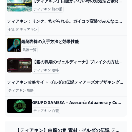
【ティアキン】白龍がいない時の対処法と素材一覧｜場所はどこ？正体は？【ゼルダの伝説】 ワイトのゲーム案内所
ティアキン 龍の泪
ティアキン：リンク、怖がられる。ガイコツ変装でみんなに会ってみた【ゼルダ ティアーズ オブ ザ キングダム日記＃51】 - 電撃オンライン
ゼルダ ティアキン
鍋削岩棒の入手方法と効果性能
武器一覧
【霧の戦場のヴェルディーナ】ブレイクの方法と有効活用の仕方│KOUs gameplay guide
ティアキン 攻略
ティアキン攻略サイト ゼルダの伝説ティアーズオブザキングダム - ゲームライン
ティアキン 攻略
GRUPO SAMESA – Asesoría Aduanera y Comercio Internacional
ティアキン 白龍
【ティアキン】白龍の角 素材 - ゼルダの伝説 ティ