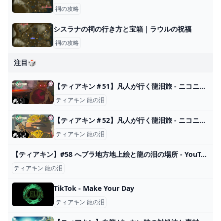
祠の攻略
シスラナの祠の行き方と宝箱｜ラウルの祝福
祠の攻略
注目🎲
【ティアキン＃51】凡人が行く龍泪旅 - ニコニコ動画
ティアキン 龍の泪
【ティアキン＃52】凡人が行く龍泪旅 - ニコニコ動画
ティアキン 龍の泪
【ティアキン】#58 へブラ地方地上絵と龍の泪の場所 - YouTube
ティアキン 龍の泪
TikTok - Make Your Day
ティアキン 龍の泪