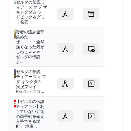
ゼルダの伝説 テ
ィアーズ オブ ザ
キングダム ソー
ドピック＆グミ
｜発売...
賢者の遺志全部
集めた
ぜ！・・・全然
強くなった気が
しねぇｗｗｗ -
ゼルダの伝説
ま...
ゼルダの伝説
ティアーズ オブ
ザ キングダム
実況プレイ
Part15 - ニコ...
【ゼルダの伝説
ティアキン】朽
ちていない近衛
の両手剣を確定
入手できる場
所！ 地底...