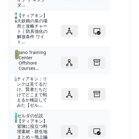
ダ...
【ティアキン】
大妖精の泉の場
所と攻略チャー
ト｜防具強化の
解放条件 ワイ
ト...
Jano Training
Center
Offshore
Courses...
ティアキン：リ
ンクは見てるだ
け。賢者たちだ
けでどこまで戦
えるか検証して
みた【ゼル...
ゼルダの伝説
【ティアキン】
冒険に役立つ料
理素材・群生地
まとめ～地上編