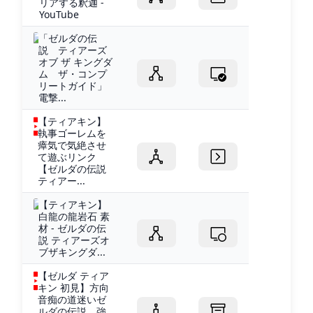
リアする釈迦 -
YouTube
「ゼルダの伝
説 ティアーズ
オブ ザ キングダ
ム ザ・コンプ
リートガイド」
電撃...
【ティアキン】
執事ゴーレムを
瘴気で気絶させ
て遊ぶリンク
【ゼルダの伝説
ティアー...
【ティアキン】
白龍の龍岩石 素
材 - ゼルダの伝
説 ティアーズオ
ブザキングダ...
【ゼルダ ティア
キン 初見】方向
音痴の道迷いゼ
ルダの伝説 強