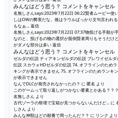
みんなはどう思う？ コメントをキャンセル
名無しさんsays:2023年7月22日 06:22賢者ムービー使
しはOWの弊害だな。後はラウルばっかり文句言われる
もなぁ… 返信
名無しさんsays:2023年7月22日 07:37物投げる手順が
なのと、投げるの物の選択が面倒賢者周りもそうだけど
がダメな部分は多い 返信
みんなはどう思う？ コメントをキャンセル
ゼルダの伝説 ティアキンゼルダの伝説 ブレワイゼルダ
伝説 スカウォHDゼルダの伝説 74. オフラインのためラ
キングが表示できません 75. オフラインのためランキ
が表示できません
なんでDLCが発売されなかったの？ に 匿名 より
このゲームって取り返しがつかない要素とかある？？？
名無しさん より
古代ゾーラの祭壇で宝箱が見つからないんだけど… に 
しさん より
みんな神獣はどの順番で周ったんだ？？ に リンク より