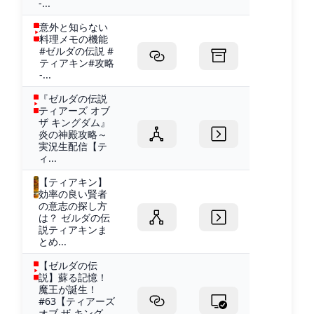
-...
意外と知らない
料理メモの機能
#ゼルダの伝説 #
ティアキン#攻略
-...
『ゼルダの伝説
ティアーズ オブ
ザ キングダム』
炎の神殿攻略～
実況生配信【テ
ィ...
【ティアキン】
効率の良い賢者
の意志の探し方
は？ ゼルダの伝
説ティアキンま
とめ...
【ゼルダの伝
説】蘇る記憶！
魔王が誕生！
#63【ティアーズ
オブ ザ キング