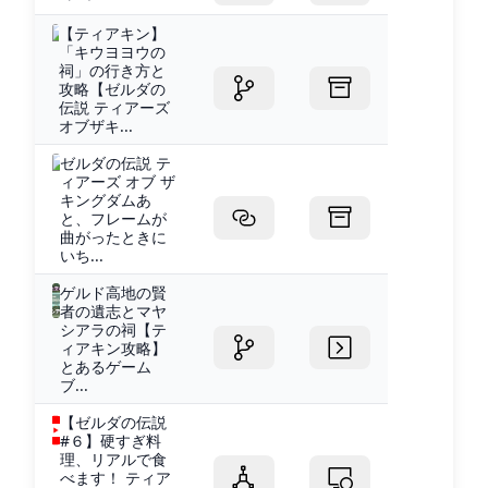
【ティアキン】
「キウヨヨウの
祠」の行き方と
攻略【ゼルダの
伝説 ティアーズ
オブザキ...
ゼルダの伝説 テ
ィアーズ オブ ザ
キングダムあ
と、フレームが
曲がったときに
いち...
ゲルド高地の賢
者の遺志とマヤ
シアラの祠【テ
ィアキン攻略】
とあるゲーム
ブ...
【ゼルダの伝説
#６】硬すぎ料
理、リアルで食
べます！ ティア