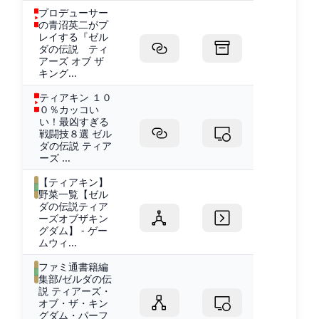
プロデューサー
の青沼英二がプ
レイする『ゼル
ダの伝説 ティ
アーズ オブ ザ
キング...
ティアキン １０
０％カッコい
い！最凶すぎる
戦闘技８選 ゼル
ダの伝説 ティア
ーズ ...
【ティアキン】
野菜一覧【ゼル
ダの伝説ティア
ーズオブザキン
グダム】 - ゲー
ムウィ...
ファミ通書籍編
集部/ゼルダの伝
説 ティアーズ・
オブ・ザ・キン
グダム・パーフ