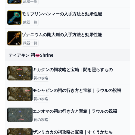
武器一覧
モリブリンハンマーの入手方法と効果性能
武器一覧
ゾナニウムの剛大剣の入手方法と効果性能
武器一覧
ティアキン 祠👄shrine
キカクンの祠攻略と宝箱｜闇を照らすもの
祠の攻略
モシャピンの祠の行き方と宝箱｜ラウルの祝福
祠の攻略
エンオマの祠の行き方と宝箱｜ラウルの祝福
祠の攻略
ザンミカカの祠攻略と宝箱｜すくうかたち