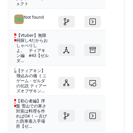
ェクト
Not found
【Vtuber】無限
祠探し4だからお
しゃべりし
よ。 ティアキ
ン編 #43【ゼル
ダ...
【ティアキン】
飛込みの儀 ミニ
ゲーム - ゼルダ
の伝説 ティアー
ズオブザキン...
【初心者編】序
盤 雪山での寒さ
対策は料理を作
ればOK！～古び
た防寒着入手場
所【ゼ...