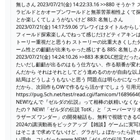
無しさん 2023/07/21(金) 14:22:33.16 >>880 そうか？
ラビルドとかオープンワールドと無茶苦茶相性よくて
とか楽しくてしょうがないけど 883: 名無しさん
2023/07/21(金) 14:17:59.06 ブレワイはタイトルから
フィールド探索楽しんでねって感じだけどティアキン
トーリー重視だと思うわ ストーリーの比重大きくした
ーム性との齟齬が出来ちゃった感じする 885: 名無しさ
2023/07/21(金) 14:24:10.26 >>883 本来DLC想定だっ
たいだし齟齬が出るのはもう仕方ない、作る順番が変
んだから それはそれとしてどう進めるのかが自由な以
結局はどうしようもないと思う 問題点は明らかになっ
だから、次回作もOWで作るなら活かすでしょう 引用
https://pug.5ch.net/test/read.cgi/famicom/1689664
NEW!なんで『ゼルダの伝説』って相棒の妖精いなくな
たの？ NEW!「ゼルダの伝説 TotK」と「スーパーマリ
ラザーズ ワンダー」の開発秘話も。無料で視聴できるG
2024の講演動画をピックアップ 【雑談】ゲームに実写
はそこまで求めてないけど、グラがしょぼかったら許
い理由、コレだったwww NEW!「ゼルダの伝説 TotK」