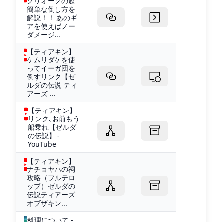
グリオークの超
簡単な倒し方を
解説！！ あのギ
アを使えばノー
ダメージ...
【ティアキン】
ケムリダケを使
ってイーガ団を
倒すリンク【ゼ
ルダの伝説 ティ
アーズ ...
【ティアキン】
リンク､お前もう
船乗れ【ゼルダ
の伝説】 -
YouTube
【ティアキン】
ナチョヤハの祠
攻略（フルテロ
ップ）ゼルダの
伝説ティアーズ
オブザキン...
料理について -