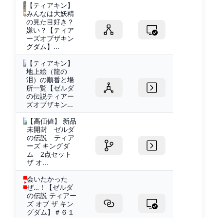
【ティアキン】
みんなは大妖精
の見た目好き？
嫌い？【ティア
ーズオブザキン
グダム】...
【ティアキン】
地上絵（龍の
泪）の順番と場
所一覧【ゼルダ
の伝説ティアー
ズオブザキン...
【高価値】 新品
未開封 ゼルダ
の伝説 ティア
ーズ キングダ
ム 2点セット
ザ オ...
会いたかった
ぜ…！【ゼルダ
の伝説 ティアー
ズ オブ ザ キン
グダム】＃６１