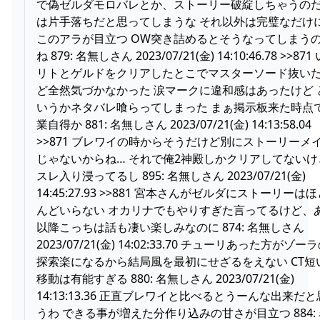
で偽ゼルダモロバレとか、ストーリー破綻しちゃうの
は片手落ちだと思ってしまうな それ以外は完璧なだけ
このアラが目立つ OW突き詰めるとそうなってしまう
ね 879: 名無しさん 2023/07/21(金) 14:10:46.78 >>871
リトとゲルドをクリアしたとこでマスターソード抜い
ど全然気づかなかった 涙マークに違和感はあったけど 
いうかネタバレ喰らってしまった まぁ掲示板来た時点
業自得か 881: 名無しさん 2023/07/21(金) 14:13:58.04
>>871 ブレワイの時からそうだけど別にストーリーメ
じゃないからね… それで俺2神殿しかクリアしてないけ
スレ入り浸ってるし 895: 名無しさん 2023/07/21(金)
14:45:27.93 >>881 宮本さんがゼルダにストーリーは
んどいらない オカリナでもやりすぎた言ってるけど、
以降こっちは話も凄い楽しみなのに 874: 名無しさん
2023/07/21(金) 14:02:33.70 チューリあった方がゾー
探索楽になるから結局風を最初にせざるをえない CT短
移動は有能すぎる 880: 名無しさん 2023/07/21(金)
14:13:13.36 正直ブレワイと比べるとうーんな出来だと
うわ できる事が増えた分作り込みの甘さが目立つ 884: