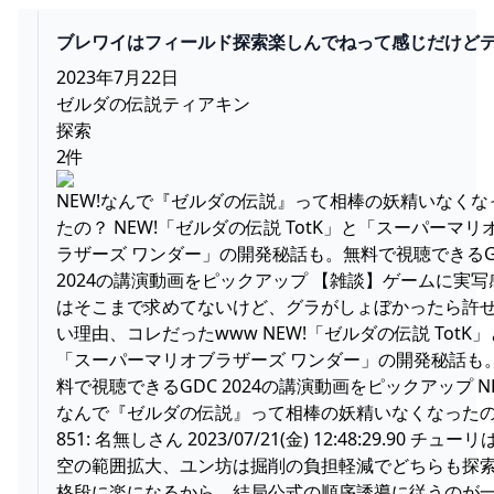
ブレワイはフィールド探索楽しんでねって感じだけど
アキンはストーリー重視だと思う・・・ - ゼルダの伝
2023年7月22日
とめ速報｜ティアキン｜ブレワイ
ゼルダの伝説ティアキン
探索
2件
NEW!なんで『ゼルダの伝説』って相棒の妖精いなくな
たの？ NEW!「ゼルダの伝説 TotK」と「スーパーマリ
ラザーズ ワンダー」の開発秘話も。無料で視聴できるG
2024の講演動画をピックアップ 【雑談】ゲームに実写
はそこまで求めてないけど、グラがしょぼかったら許
い理由、コレだったwww NEW!「ゼルダの伝説 TotK」
「スーパーマリオブラザーズ ワンダー」の開発秘話も
料で視聴できるGDC 2024の講演動画をピックアップ NE
なんで『ゼルダの伝説』って相棒の妖精いなくなった
851: 名無しさん 2023/07/21(金) 12:48:29.90 チュー
空の範囲拡大、ユン坊は掘削の負担軽減でどちらも探
格段に楽になるから、結局公式の順序誘導に従うのが