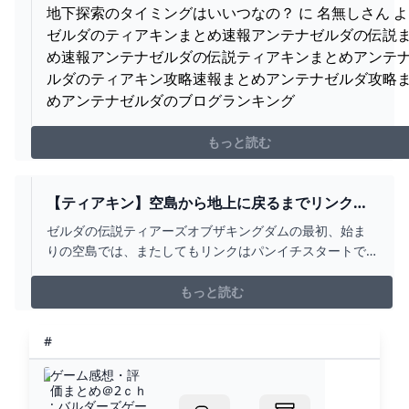
地下探索のタイミングはいいつなの？ に 名無しさん 
ゼルダのティアキンまとめ速報アンテナゼルダの伝説
め速報アンテナゼルダの伝説ティアキンまとめアンテ
ルダのティアキン攻略速報まとめアンテナゼルダ攻略
めアンテナゼルダのブログランキング
もっと読む
【ティアキン】空島から地上に戻るまでリンクが
ずっと上半身裸だったのは俺だけ？【ゼルダの伝
ゼルダの伝説ティアーズオブザキングダムの最初、始ま
説ティアーズオブザキングダム】
りの空島では、またしてもリンクはパンイチスタートで
した。 とりあえずリンクが脱がないとゼルダは始まらな
いと言ってもいいくらいです。ブレワイの時のリンク
もっと読む
#
ゲーム感想・評
価まとめ＠2ｃｈ
: バルダーズゲー