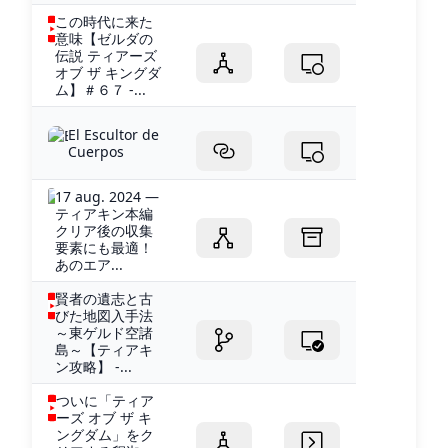
この時代に来た
意味【ゼルダの
伝説 ティアーズ
オブ ザ キングダ
ム】＃６７ -...
El Escultor de
Cuerpos
17 aug. 2024 —
ティアキン本編
クリア後の収集
要素にも最適！
あのエア...
賢者の遺志と古
びた地図入手法
～東ゲルド空諸
島～【ティアキ
ン攻略】 -...
ついに「ティア
ーズ オブ ザ キ
ングダム」をク