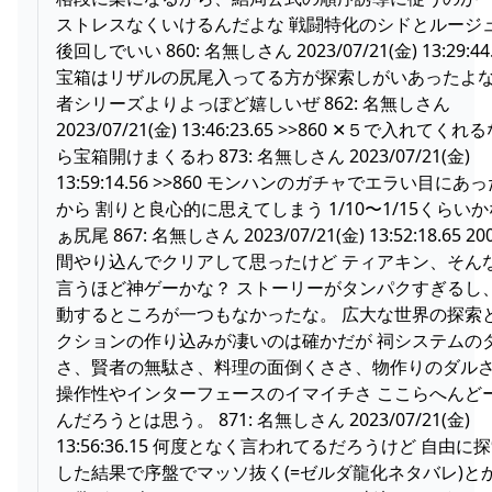
ストレスなくいけるんだよな 戦闘特化のシドとルージ
後回しでいい 860: 名無しさん 2023/07/21(金) 13:29:44
宝箱はリザルの尻尾入ってる方が探索しがいあったよな
者シリーズよりよっぽど嬉しいぜ 862: 名無しさん
2023/07/21(金) 13:46:23.65 >>860 ✕５で入れてくれ
ら宝箱開けまくるわ 873: 名無しさん 2023/07/21(金)
13:59:14.56 >>860 モンハンのガチャでエラい目にあ
から 割りと良心的に思えてしまう 1/10〜1/15くらいか
ぁ尻尾 867: 名無しさん 2023/07/21(金) 13:52:18.65 2
間やり込んでクリアして思ったけど ティアキン、そん
言うほど神ゲーかな？ ストーリーがタンパクすぎるし
動するところが一つもなかったな。 広大な世界の探索
クションの作り込みが凄いのは確かだが 祠システムの
さ、賢者の無駄さ、料理の面倒くささ、物作りのダル
操作性やインターフェースのイマイチさ ここらへんど
んだろうとは思う。 871: 名無しさん 2023/07/21(金)
13:56:36.15 何度となく言われてるだろうけど 自由に
した結果で序盤でマッソ抜く(=ゼルダ龍化ネタバレ)と