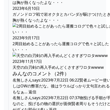
2023年6月10日
ガノンドロフ戦で岩オクタとカバンダが駆けつけたと
胸が熱くなったよな・・・
2023年9月17日
2周目始めることがあったら運搬コログで色々と試した
い・・・
2023年11月17日
天空の白刃剣の再入手めんどくさすぎワロタwwww
みんなのコメント（2件）
名無しさんsays:2023年7月22日 06:22賢者ムービー使
しはOWの弊害だな。後はラウルばっかり文句言われる
もなぁ… 返信
名無しさんsays:2023年7月22日 07:37物投げる手順が
なのと、投げるの物の選択が面倒賢者周りもそうだけど
がダメな部分は多い 返信