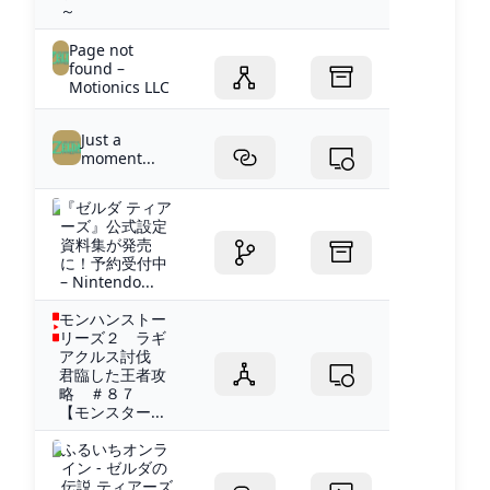
～
Page not
found –
Motionics LLC
Just a
moment...
『ゼルダ ティア
ーズ』公式設定
資料集が発売
に！予約受付中
– Nintendo...
モンハンストー
リーズ２ ラギ
アクルス討伐
君臨した王者攻
略 ＃８７
【モンスター...
ふるいちオンラ
イン - ゼルダの
伝説 ティアーズ