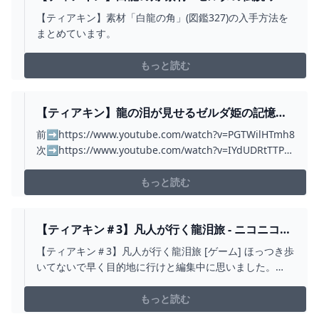
アーズオブザキングダム 攻略WIKI ティアキン ：
【ティアキン】素材「白龍の角」(図鑑327)の入手方法を
ヘイグ攻略まとめWIKI
まとめています。
もっと読む
【ティアキン】龍の泪が見せるゼルダ姫の記憶
【ゼルダの伝説 ティアーズ オブ ザ キングダム】
前➡https://www.youtube.com/watch?v=PGTWilHTmh8
#14 - YOUTUBE
次➡https://www.youtube.com/watch?v=IYdUDRtTTPc
ゼルダの伝説 ティアーズ オブ ザ キングダムの再生リス
トhttps://www.youtube.com/playlist?list=...
もっと読む
【ティアキン＃3】凡人が行く龍泪旅 - ニコニコ動
画
【ティアキン＃3】凡人が行く龍泪旅 [ゲーム] ほっつき歩
いてないで早く目的地に行けと編集中に思いました。
次：sm42338939前：sm42315412再生リ...
もっと読む