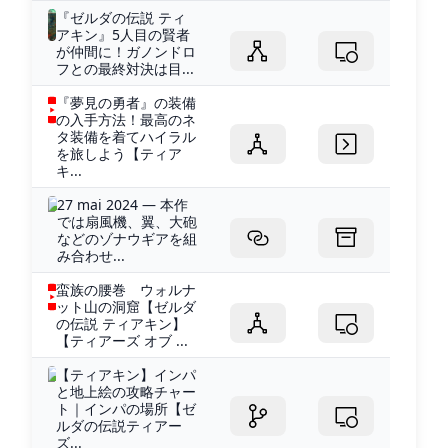
『ゼルダの伝説 ティ
アキン』5人目の賢者
が仲間に！ガノンドロ
フとの最終対決は目...
『夢見の勇者』の装備
の入手方法！最高のネ
タ装備を着てハイラル
を旅しよう【ティア
キ...
27 mai 2024 — 本作
では扇風機、翼、大砲
などのゾナウギアを組
み合わせ...
蛮族の腰巻 ウォルナ
ット山の洞窟【ゼルダ
の伝説 ティアキン】
【ティアーズ オブ ...
【ティアキン】インパ
と地上絵の攻略チャー
ト｜インパの場所【ゼ
ルダの伝説ティアー
ズ...