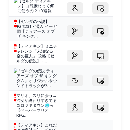
【ゼルダ ティアキ
ン】白龍素材って何
に使うの？ : Y速報
【ゼルダの伝説】
Part231 - 潜入 イーガ
団【ティアーズ オブ
ザ キング...
【ティアキン】ミニチ
ャレンジ「未知なる
空の巨人」 攻略【ゼ
ルダの伝説】 -...
『ゼルダの伝説 ティ
アーズ オブ ザ キング
ダム』オリジナルサウ
ンドトラックが7...
マリオ、スリに会う…
治安が終わりすぎてる
ゴロツキタウン🥶ｗ
【ペーパーマリオ
RPG...
【ティアキン】これだ
けは絶対に知っておく