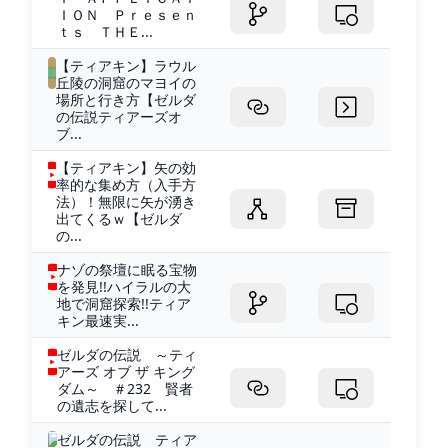
ＩＯＮ Ｐｒｅｓｅｎ
ｔｓ ＴＨＥ...
【ティアキン】ラウル
丘陵の洞窟のマヨイの
場所と行き方【ゼルダ
の伝説ティアーズオ
ブ...
【ティアキン】矢の効
率的な集め方（入手方
法）！無限に矢が湧き
出てくるｗ【ゼルダ
の...
ナゾの祭壇に眠る宝物
を発見!!ハイラルの大
地で洞窟探索!!ティア
キン最速実...
ゼルダの伝説 ～ティ
アーズ オブ ザ キング
ダム～ ＃232 賢者
の遺志を探して...
ゼルダの伝説 ティア