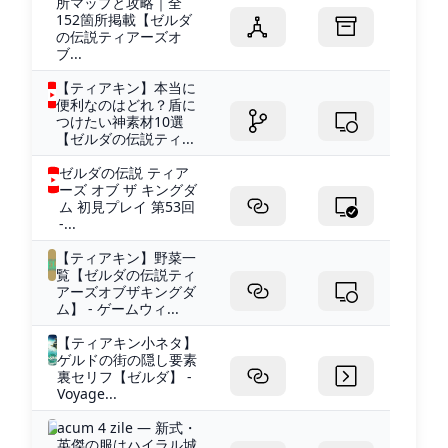
所マップと攻略｜全
152箇所掲載【ゼルダ
の伝説ティアーズオ
ブ...
【ティアキン】本当に
便利なのはどれ？盾に
つけたい神素材10選
【ゼルダの伝説ティ...
ゼルダの伝説 ティア
ーズ オブ ザ キングダ
ム 初見プレイ 第53回
-...
【ティアキン】野菜一
覧【ゼルダの伝説ティ
アーズオブザキングダ
ム】 - ゲームウィ...
【ティアキン小ネタ】
ゲルドの街の隠し要素
裏セリフ【ゼルダ】 -
Voyage...
acum 4 zile — 新式・
英傑の服はハイラル城