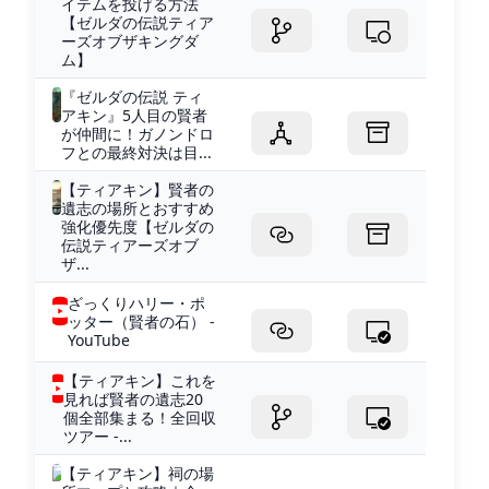
イテムを投げる方法
【ゼルダの伝説ティア
ーズオブザキングダ
ム】
『ゼルダの伝説 ティ
アキン』5人目の賢者
が仲間に！ガノンドロ
フとの最終対決は目...
【ティアキン】賢者の
遺志の場所とおすすめ
強化優先度【ゼルダの
伝説ティアーズオブ
ザ...
ざっくりハリー・ポ
ッター（賢者の石） -
YouTube
【ティアキン】これを
見れば賢者の遺志20
個全部集まる！全回収
ツアー -...
【ティアキン】祠の場