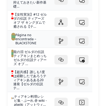
抑えておきたい新作基
礎...
【女性実況】#12 ゼル
ダの伝説 ティアーズ
オブ ザ キングダムで
癒される【テ...
Página no
encontrada –
BLACKSTONE
龍の泪 ゼルダの伝説
ティアキンまとめっち
ゼルダの伝説ティアー
ズ オブ ...
【超共感】誰しも1度
は経験したであろうテ
ィアキンあるある20
連発【ゼルダの伝説
テ...
ティアキン料理レシ
ピ集 - ぷーれ @ wiki -
atwiki（アットウィ...