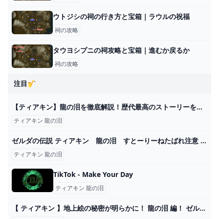
ウトジシの祠の行き方と宝箱｜ラウルの祝福
祠の攻略
タウヨシプニの祠攻略と宝箱｜進むか戻るか
祠の攻略
注目🎷
【ティアキン】龍の泪を徹底解説！歴代最高のストーリーを語る - YouTube
ティアキン 龍の泪
ゼルダの伝説 ティアキン 龍の泪 すとーりーねたばれ注意 - YouTube
ティアキン 龍の泪
TikTok - Make Your Day
ティアキン 龍の泪
【 ティアキン 】地上絵の秘密が明らかに！ 龍の泪 編！ ゼルダの伝説ティアーズオブキングダム【ホロライブ/沙花叉クロヱ】 - YouTube