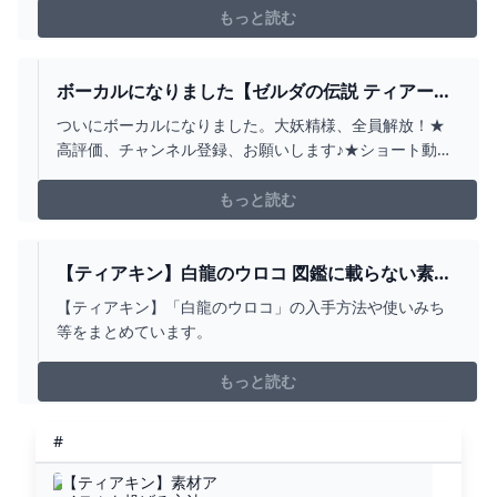
『ゼルダの伝説 ティアキン攻略』マスターソード入手に
もっと読む
は2つのルートが存在するの？ストーリーが優秀なのでい
きなり抜く選択はしない方が良いかも。
ボーカルになりました【ゼルダの伝説 ティアーズ
オブザキングダム】#65 - YOUTUBE
ついにボーカルになりました。大妖精様、全員解放！★
高評価、チャンネル登録、お願いします♪★ショート動画
を始めました。切り抜きに良さそうなところとかここ笑
ったよーとか、コメントしてくれると助かります！★生
もっと読む
配信は登録者数1000人行くとかなんかタイミングが合え
ばスタートしようと思っています。どうぶつの森の新作
が出ると...
【ティアキン】白龍のウロコ 図鑑に載らない素材
- ゼルダの伝説 ティアーズオブザキングダム 攻略
【ティアキン】「白龍のウロコ」の入手方法や使いみち
WIKI ティアキン ： ヘイグ攻略まとめWIKI
等をまとめています。
もっと読む
#
【ティアキン】素材ア