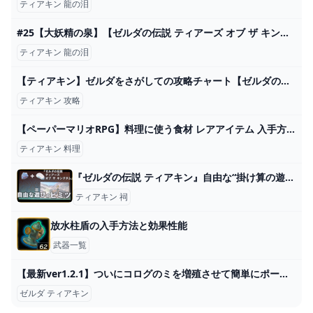
ティアキン 龍の泪
#25【大妖精の泉】【ゼルダの伝説 ティアーズ オブ ザ キングダム】 - YouTube
ティアキン 龍の泪
【ティアキン】ゼルダをさがしての攻略チャート【ゼルダの伝説ティアーズオブザキングダム】 - ゲームウィズ
ティアキン 攻略
【ペーパーマリオRPG】料理に使う食材 レアアイテム 入手方法 解説 お悩みセンター 攻略 【ペパマリRPG リメイク/Switch】 - YouTube
ティアキン 料理
『ゼルダの伝説 ティアキン』自由な“掛け算の遊び”を生むために。「全部物理で作る」を決断するまで【GDC 2024】 ゲーム・エンタメ最新情報のファミ通.com
ティアキン 祠
放水柱盾の入手方法と効果性能
武器一覧
【最新ver1.2.1】ついにコログのミを増殖させて簡単にポーチをMAXにする方法が見つかりました。【ゼルダの伝説ティアーズオブザキングダム】【Totk】 - YouTube
ゼルダ ティアキン