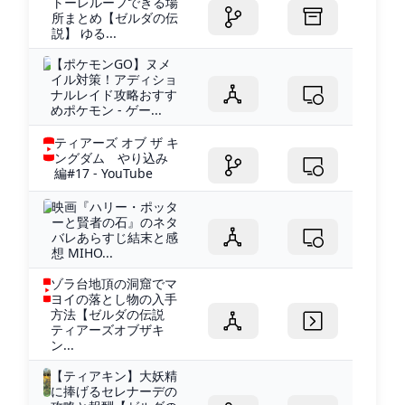
トーレルーフできる場
所まとめ【ゼルダの伝
説】 ゆる...
【ポケモンGO】ヌメ
イル対策！アディショ
ナルレイド攻略おすす
めポケモン - ゲー...
ティアーズ オブ ザ キ
ングダム やり込み
編#17 - YouTube
映画『ハリー・ポッタ
ーと賢者の石』のネタ
バレあらすじ結末と感
想 MIHO...
ゾラ台地頂の洞窟でマ
ヨイの落とし物の入手
方法【ゼルダの伝説
ティアーズオブザキ
ン...
【ティアキン】大妖精
に捧げるセレナーデの