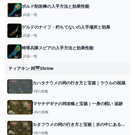
ボルド削岩棒の入手方法と効果性能
武器一覧
ゲルドのナイフ・朽ちてないの入手場所と効果
武器一覧
特等兵隊スピアの入手方法と効果性能
武器一覧
ティアキン 祠🎹shrine
カハタナウメの祠の行き方と宝箱｜ラウルの祝福
祠の攻略
マヤチデギナの祠攻略と宝箱｜一身の戦い 追跡
祠の攻略
ルタフウメの祠の行き方と宝箱｜水の中にある水晶の取り方
祠の攻略