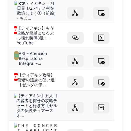
TotKティアキン・71
日目 1/2 ハテノ村を
散策しよう①（前編）
- ちょ...
【ティアキン】もう
攻略が簡単になるぶ
っ壊れ装備8選！ -
YouTube
ARI – Atención
Respiratoria
Integral –...
【ティアキン攻略】
賢者の遺志の使い道
【ゼルダの伝...
【ティアキン】五人目
の賢者を探せの攻略チ
ャートと行き方【ゼル
ダの伝説ティアーズ
オ...
ＴＨＥ ＣＯＮＣＥＲ
Ｔ ＡＰＰＬＩＣＡＴ