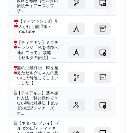
攻略と報酬【ゼルダの
伝説ティアーズオブ
ザ...
【ティアキン＃3】凡
人が行く龍泪旅 -
YouTube
【ティアキン】ミニチ
ャレンジ「私を遺跡へ
連れてって」 攻略
【ゼルダの伝説】 -...
龍の泪最終回！時を超
えたゼルダちゃんの想
いに大号泣してしまい
ました【...
【ティアキン】基本操
作方法一覧と操作でき
ない時の対処法【ゼル
ダの伝説ティアーズ
オ...
【ネタバレプレイ】ゼ
ルダの伝説 ティアキ