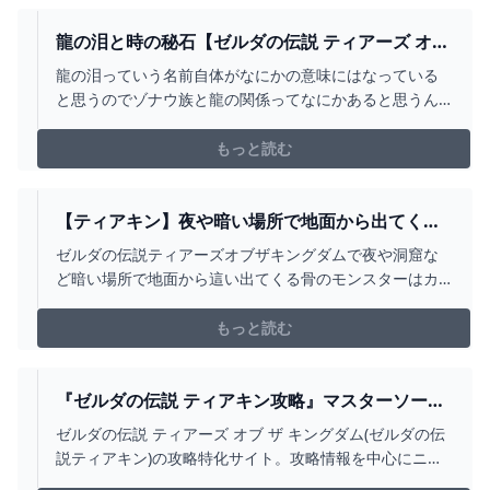
龍の泪と時の秘石【ゼルダの伝説 ティアーズ オブ
ザ キングダム】♯１３ - YOUTUBE
龍の泪っていう名前自体がなにかの意味にはなっている
と思うのでゾナウ族と龍の関係ってなにかあると思うん
ですよねぇ。ブレワイの時ってネルドラとかの目元って
どんな感じだったっけなぁ。かっこよさはフォルムとか
もっと読む
の部分が大きいので目元はちゃんと見ていないってい
う。【次】→https://youtu.be/hzLowc7LhZ...
【ティアキン】夜や暗い場所で地面から出てくる
骨の敵を一撃で倒す方法【ゼルダの伝説ティアー
ゼルダの伝説ティアーズオブザキングダムで夜や洞窟な
ズオブザキングダム】
ど暗い場所で地面から這い出てくる骨のモンスターはカ
ガヤキの実を使えば一撃で倒すことができます。 バイオ
ハザード4のプラーガみたいな感じですね。明るい場
もっと読む
『ゼルダの伝説 ティアキン攻略』マスターソード
入手には2つのルートが存在するの？ストーリーが
ゼルダの伝説 ティアーズ オブ ザ キングダム(ゼルダの伝
優秀なのでいきなり抜く選択はしない方が良いか
説ティアキン)の攻略特化サイト。攻略情報を中心にニュ
も。 ゲーム特化速報！
ース、まとめ、考察、談義、イベント情報などを掲載。