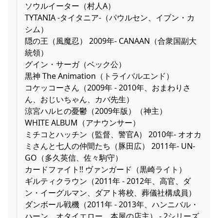
ソウルイーター（村人A）
TYTANIA -タイタニア-（パウルセン、イブン・カ
シム）
隠の王（風魔忍） 2009年- CANAAN（合衆国副大
統領）
グイン・サーガ（ベック公）
黒神 The Animation（トライバルエンド）
コケッコーさん（2009年 - 2010年、おまわりさ
ん、おじいちゃん、カバ先生）
涼宮ハルヒの憂鬱（2009年版）（神主）
WHITE ALBUM（アナウンサー）
ミチコとハッチン（監督、警官A） 2010年- オオカ
ミさんと七人の仲間たち（豚田広） 2011年- UN-
GO（多久英信、佐々駒守）
カードファイト!! ヴァンガード（黒崎ライト）
ギルティクラウン（2011年 - 2012年、高官、ダ
ン・イーグルマン、ダアト将校、葬儀社構成員）
ダンボール戦機（2011年 - 2013年、ハンニバル・
ハーン、オタイエロー、本屋の店主） - 2シリーズ