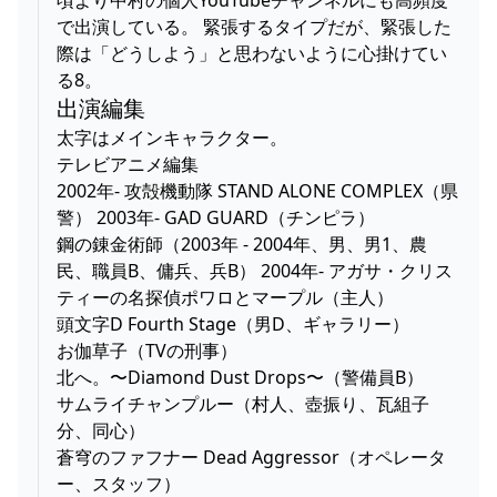
頃より中村の個人YouTubeチャンネルにも高頻度
で出演している。 緊張するタイプだが、緊張した
際は「どうしよう」と思わないように心掛けてい
る8。
出演編集
太字はメインキャラクター。
テレビアニメ編集
2002年- 攻殻機動隊 STAND ALONE COMPLEX（県
警） 2003年- GAD GUARD（チンピラ）
鋼の錬金術師（2003年 - 2004年、男、男1、農
民、職員B、傭兵、兵B） 2004年- アガサ・クリス
ティーの名探偵ポワロとマープル（主人）
頭文字D Fourth Stage（男D、ギャラリー）
お伽草子（TVの刑事）
北へ。〜Diamond Dust Drops〜（警備員B）
サムライチャンプルー（村人、壺振り、瓦組子
分、同心）
蒼穹のファフナー Dead Aggressor（オペレータ
ー、スタッフ）