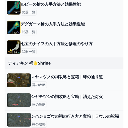
ルビーの槍の入手方法と効果性能
武器一覧
デグガーマ槍の入手方法と効果性能
武器一覧
七宝のナイフの入手方法と修理のやり方
武器一覧
ティアキン 祠🌟shrine
マヤマツノの祠攻略と宝箱｜球の通り道
祠の攻略
シヤモツシの祠攻略と宝箱｜消えた灯火
祠の攻略
シハジョゴウの祠の行き方と宝箱｜ラウルの祝福
祠の攻略