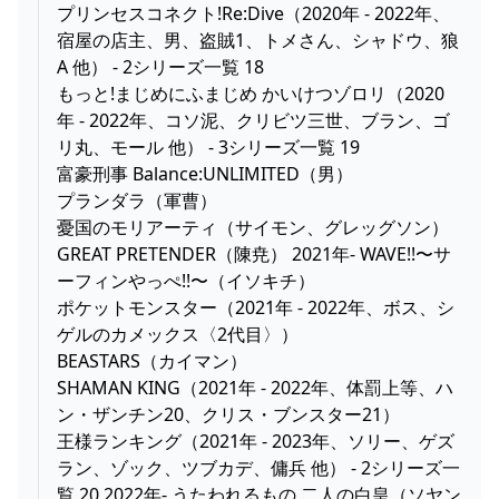
プリンセスコネクト!Re:Dive（2020年 - 2022年、
宿屋の店主、男、盗賊1、トメさん、シャドウ、狼
A 他） - 2シリーズ一覧 18
もっと!まじめにふまじめ かいけつゾロリ（2020
年 - 2022年、コソ泥、クリビツ三世、ブラン、ゴ
リ丸、モール 他） - 3シリーズ一覧 19
富豪刑事 Balance:UNLIMITED（男）
プランダラ（軍曹）
憂国のモリアーティ（サイモン、グレッグソン）
GREAT PRETENDER（陳尭） 2021年- WAVE!!〜サ
ーフィンやっぺ!!〜（イソキチ）
ポケットモンスター（2021年 - 2022年、ボス、シ
ゲルのカメックス〈2代目〉）
BEASTARS（カイマン）
SHAMAN KING（2021年 - 2022年、体罰上等、ハ
ン・ザンチン20、クリス・ブンスター21）
王様ランキング（2021年 - 2023年、ソリー、ゲズ
ラン、ゾック、ツブカデ、傭兵 他） - 2シリーズ一
覧 20 2022年- うたわれるもの 二人の白皇（ソヤン