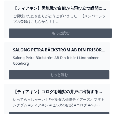
【ティアキン】黒龍戦で白龍から飛び立つ瞬間に振
り返ると○○らしいので見に行ってみたら...【ゼルダ
ご視聴いただきありがとうございました！【メンバーシッ
の伝説 ティアーズ オブ ザ キングダム / 検証】 -
プの登録はこちらから！】
YOUTUBE
youtube.com/channel/UCSbjv_hR_Kv68zgH_LD3I8g/join-
---------------------------------------------------------------------...
もっと読む
SALONG PETRA BÄCKSTRÖM AB DIN FRISÖR I
LINDHOLMEN GÖTEBORG
Salong Petra Bäckström AB Din frisör i Lindholmen
Göteborg
もっと読む
【ティアキン】コログを地獄の井戸に出荷する厄
災リンク【ゼルダの伝説 ティアーズ オブ ザ キン
いってらっしゃーい！#ゼルダの伝説ティアーズオブザキ
グダム】 - YOUTUBE
ングダム #ティアキン #ゼルダの伝説 #コログ #ベルトコ
ンベア #地獄 #井戸 #厄災リンク #shorts