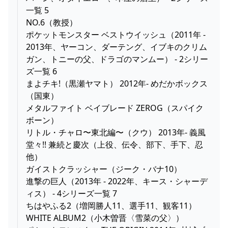
一覧 5
NO.6（教授）
ポケットモンスター ベストウイッシュ（2011年 -
2013年、ヤーコン、ダーテング、イブキのクリム
ガン、トニーの父、ドラゴのマンムー） - 2シリー
ズ一覧 6
まよチキ!（黒瀬ヤマト） 2012年- めだかボックス
（国東）
メタルファイト ベイブレード ZEROG（スパイク
ボーン）
リトル・チャロ〜東北編〜（クウ） 2013年- 義風
堂々!! 兼続と慶次（上役、伝令、部下、手下、忍
他）
ガイストクラッシャー（ジーク・バナ10）
進撃の巨人（2013年 - 2022年、キース・シャーデ
ィス） - 4シリーズ一覧 7
ちはやふる2（増岡勝人11、選手11、観客11）
WHITE ALBUM2（小木曽晋〈雪菜の父〉）