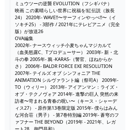
ミュウツーの逆襲 EVOLUTION（フシギバナ）
映画 この素晴らしい世界に祝福を!紅伝説（族長
24） 2020年- WAVE!!〜サーフィンやっぺ!!〜（イ
ソキチ25） - 3部作 / 2021年にテレビアニメ（完全
版）が放送26
OVA編集
2002年- ナースウィッチ小麦ちゃんマジカルて
（血美怒露C、Tプロデューサー） 2003年- 新・北
斗の拳 2005年- 鴉 -KARAS-（警官、ほねからか
さ） 2006年- BALDR FORCE EXE RESOLUTION
2007年- テイルズ オブ シンフォニア THE
ANIMATION シルヴァラント編（祭司A） 2009年-
TO（ウィリー） 2013年- アイアンマン：ライズ・
オブ・テクノヴォア 2014年- 進撃の巨人 突然の来
訪者〜苛まれる青春の呪い〜（キース・シャーデ
ィス27） - 原作第13巻限定版 2015年- 僕らはみん
な河合荘（男子） - 第7巻特別編 2019年- 蒼穹のフ
ァフナー THE BEYOND（2019年 - 2021年、レガ
ート28、御門昌和）