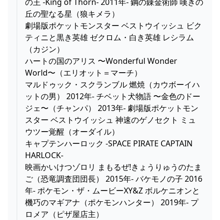
の王 -King of Thorn- 2011年- 鋼の錬金術師 嘆きの
丘の聖なる星（狼キメラ）
劇場版ポケットモンスター ベストウイッシュ ビク
ティニと黒き英雄 ゼクロム・白き英雄 レシラム
（カジン）
ハートの国のアリス 〜Wonderful Wonder
World〜（エリオット＝マーチ）
マルドゥック・スクランブル 燃焼（カウボーイハ
ットの男） 2012年- チベット犬物語 〜金色のドー
ジェ〜（チャンパ） 2013年- 劇場版ポケットモン
スター ベストウイッシュ 神速のゲノセクト ミュ
ウツー覚醒（オーダイル）
キャプテンハーロック -SPACE PIRATE CAPTAIN
HARLOCK-
映画かいけつゾロリ まもるぜ!きょうりゅうのたま
ご（恐竜調査団団長） 2015年- バケモノの子 2016
年- ポケモン・ザ・ムービーXY&Z ボルケニオンと
機巧のマギアナ（ポケモンハンター） 2019年- プ
ロメア（ピザ屋店主）