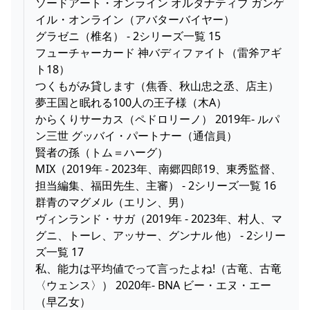
ソードアート・オンライン オルタナティブ ガンゲ
イル・オンライン（アバターバイヤー）
グラゼニ（椎名） - 2シリーズ一覧 15
フューチャーカード 神バディファイト（雷斧アギ
ト18）
つくもがみ貸します（焦香、秋山忠之丞、店主）
夢王国と眠れる100人の王子様（木A）
からくりサーカス（ペドロリーノ） 2019年- ルパ
ン三世 グッバイ・パートナー（通信員）
賢者の孫（トム＝ハーグ）
MIX（2019年 - 2023年、南郷四郎19、東秀監督、
担当編集、福田先生、主審） - 2シリーズ一覧 16
群青のマグメル（エリン、男）
ヴィンランド・サガ（2019年 - 2023年、村人、マ
グニ、トーレ、アッサー、グンナル 他） - 2シリー
ズ一覧 17
私、能力は平均値でって言ったよね!（古竜、古竜
〈ウェンス〉） 2020年- BNA ビー・エヌ・エー
（早乙女）