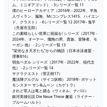
ム、ミニギアゴッド） - 3シリーズ一覧 11
僕のヒーローアカデミア（2016年 - 2022年、半魚
人ヴィラン、脳無、Mr.コンプレス1415、ハイエン
ド、クラスト） - 6シリーズ一覧 12 2017年- 鬼平
（升屋市五郎）
この素晴らしい世界に祝福を! シリーズ（2017年 -
2024年、オーナー、懺悔の男、貴族、冒険者、モ
ーガン 他） - 2シリーズ一覧 13
“栄光なき天才たち”からの物語（日本水泳連盟・
理事B16）
弱虫ペダル シリーズ（2017年 - 2022年、稲代文
也） - 2シリーズ一覧 14
サクラクエスト（菅正樹17）
魔法陣グルグル（サイコ妖精） 2018年- ポケット
モンスター サン&ムーン（カゲトラ）
されど罪人は竜と踊る（ヴィネル、ナバロ）
銀河英雄伝説 Die Neue These 邂逅（ライナー・
ブルームハルト）