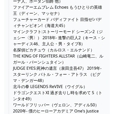
ーナ人、ホーダン伯爵 他）
ファイアーエムブレム Echoes もうひとりの英雄
王（ディーン、マッセナ）
フューチャーカード バディファイト 目指せ!バデ
ィチャンピオン!（海道大45）
マインクラフト:ストーリーモード シーズン2（ジ
ェシー〈男〉） 2018年- 進撃の巨人2（キース・シ
ャーディス46、主人公・男・タイプ8）
名探偵ピカチュウ（カルロス・エルナンド）
THE KING OF FIGHTERS ALLSTAR（山崎竜二、ル
ガール・バーンシュタイン）
JUDGE EYES:死神の遺言（泉田圭吾47） 2019年-
スターリンク バトル・フォー・アトラス （ピグ
マ・デンガー48）
北斗の拳 LEGENDS ReVIVE（ウイグル）
ドラゴンクエストXI 過ぎ去りし時を求めて S（ト
ンタオ49）
ワールドフリッパー（ヴェロン、アディル50）
2020年- 僕のヒーローアカデミア One’s Justice