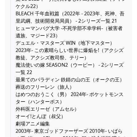
ケクル22）
BLEACH 千年血戦篇（2022年 - 2023年、死神、吾
里武綱、技術開発局局員） - 2シリーズ一覧 21
ヒューマンバグ大学 -不死学部不幸学科-（被害者
遺族、マジード23）
デュエル・マスターズ WIN（地下マスター）
2023年- この素晴らしい世界に爆焔を!（アクシズ
教徒、アクシズ教司祭、テリー）
魔法使いの嫁 SEASON2（ウーピー） - 2シリーズ
一覧 22
最果てのパラディン 鉄錆の山の王（オークの王）
葬送のフリーレン（旅人）
はめつのおうこく（男） 2024年- ポケットモンス
ター（ハンターボス）
外科医エリーゼ（アムセル）
オーイ!とんぼ（叔父）
劇場アニメ編集
2003年- 東京ゴッドファーザーズ 2010年- いばら