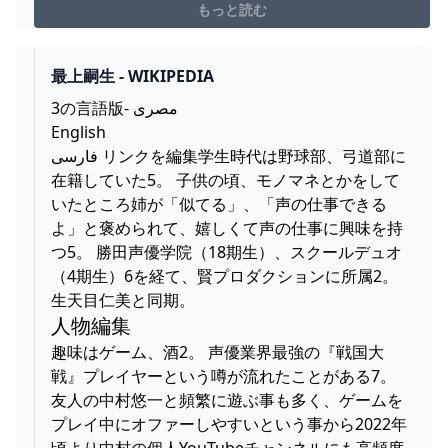
もっと読む
最上嗣生 - WIKIPEDIA
3の言語版- مصرى
English
فارسی リンクを編集学生時代は野球部、弓道部に
在籍していた5。 子供の頃、モノマネとかをして
いたところ姉が「似てる」、「声の仕事できる
よ」と褒められて、嬉しくて声の仕事に興味を持
つ5。 勝田声優学院（18期生）、スクールデュオ
（4期生）6を経て、賢プロダクションに所属2。
生天目仁美と同期。
人物編集
趣味はゲーム、酒2。 声優業界最強の『戦国大
戦』プレイヤーという噂が流れたことがある7。
友人の中村悠一と頻繁に遊ぶ事も多く、ゲームを
プレイ中にオファーしやすいという事から2022年