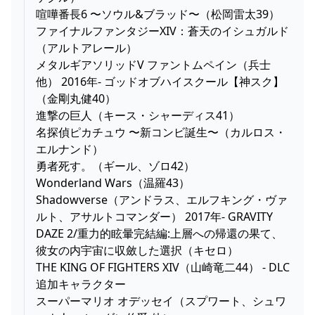
喧嘩番長6 〜ソウル&ブラッド〜（松岡雷太39）
ファイナルファンタジーXIV：蒼天のイシュガルド
（アルトアレール）
メタルギアソリッドV ファントムペイン（兵士
他） 2016年- ゴッドオブハイスクール【神スク】
（金剛丸健40）
進撃の巨人（キース・シャーディス41）
名探偵ピカチュウ 〜新コンビ誕生〜（カルロス・
エルナンド）
勇者死す。（ギール、ゾロ42）
Wonderland Wars（温羅43）
Shadowverse（アンドラス、エルフキング・ヴァ
ルト、アサルトコマンダー） 2017年- GRAVITY
DAZE 2/重力的眩暈完結編:上層への帰還の果て、
彼女の内宇宙に収斂した選択（キセロ）
THE KING OF FIGHTERS XIV（山崎竜二44） - DLC
追加キャラクター
スーパーマリオ オデッセイ（スプワート、シュワ