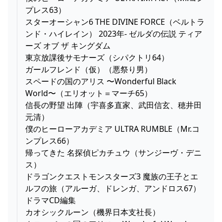
プレス63）
スターオーシャン6 THE DIVINE FORCE（ベルトラ
ンド・ハイレイン） 2023年- ゼルダの伝説 ティア
ーズ オブ ザ キングダム
東京放課後サモナーズ（シパクトリ64）
ガールフレンド（仮）（悪祭り男）
スペードの国のアリス 〜Wonderful Black
World〜（エリオット＝マーチ65）
信長の野望 出陣（宇喜多直家、武田信玄、穂井田
元清）
僕のヒーローアカデミア ULTRA RUMBLE（Mr.コ
ンプレス66）
帰ってきた 名探偵ピカチュウ（サンジーヴ・デニ
ス）
ドラゴンクエストモンスターズ3 魔族の王子とエ
ルフの旅（アルーガ、ドレンガ、アンドロス67）
ドラマCD編集
カオシックルーン（機界日本支社長）