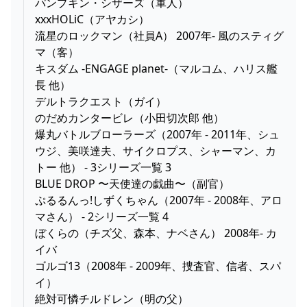
パンプキン・シザーズ（軍人）
xxxHOLiC（アヤカシ）
流星のロックマン（社員A） 2007年- 風のスティグ
マ（客）
キスダム -ENGAGE planet-（マルコム、ハリス艦
長 他）
デルトラクエスト（ガイ）
のだめカンタービレ（小田切次郎 他）
爆丸バトルブローラーズ（2007年 - 2011年、シュ
ウジ、美咲達夫、サイクロプス、シャーマン、カ
トー 他） - 3シリーズ一覧 3
BLUE DROP 〜天使達の戯曲〜（副官）
ぷるるんっ!しずくちゃん（2007年 - 2008年、アロ
マさん） - 2シリーズ一覧 4
ぼくらの（チズ父、森本、ナベさん） 2008年- カ
イバ
ゴルゴ13（2008年 - 2009年、捜査官、信者、スパ
イ）
絶対可憐チルドレン（明の父）