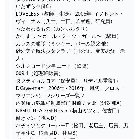
いたずら小僧C）
LOVELESS（教師、生徒） 2006年- イノセント・
ヴィーナス（兵士、士官、若者達、研究員）
うたわれるもの（カンホルダリ）
かしまし 〜ガール・ミーツ・ガール〜（駅員）
ガラスの艦隊（ミッキー、バーの親父 他）
砂沙美☆魔法少女クラブ（司の父、麻美の父、老
人）
シルクロード少年 ユート（監督）
009-1（処理班隊員）
タクティカルロア（保安員1、リディル重役1）
D.Gray-man（2006年 - 2016年、風切、クロス・
マリアン9） - 2シリーズ一覧 2
内閣権力犯罪強制取締官 財前丈太郎（組対部A）
NIGHT HEAD GENESIS（横山ミツオ、佐古田）
働きマン（職人D）
ハチミツとクローバーII（松田、老店主、店員、男
子学生C、従業員D、社員B）