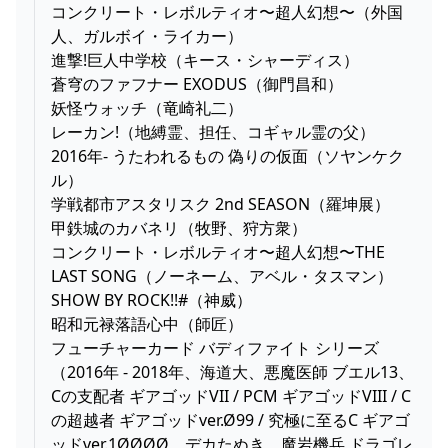
コンクリート・レボルティオ〜超人幻想〜（外国
人、ガルボイ・ライカー）
進撃!巨人中学校（キース・シャーディス）
蒼穹のファフナー EXODUS（御門昌和）
妖怪ウォッチ（竜崎礼二）
レーカン!（地縛霊、担任、コギャル霊の父）
2016年- うたわれるもの 偽りの仮面（ソヤンケク
ル）
学戦都市アスタリスク 2nd SEASON（羅坤展）
甲鉄城のカバネリ（牧野、狩方衆）
コンクリート・レボルティオ〜超人幻想〜THE
LAST SONG（ノーネーム、アベル・タスマン）
SHOW BY ROCK!!#（神威）
昭和元禄落語心中（師匠）
フューチャーカード バディファイト シリーズ
（2016年 - 2018年、海道大、悪魔医師 ブエル13、
Cの支配者 ギアゴッドVII / PCM ギアゴッドVIII / C
の超越者 ギアゴッドver.Ø99 / 究極に至るC ギアゴ
ッドver.1ØØØØ、デカたぬき、魔岩機兵 ドラゴレ