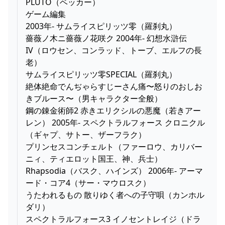
PLUTO（ベッカー）
ゲーム編集
2003年- サムライスピリッツ零（羅刹丸）
薔薇ノ木ニ薔薇ノ花咲ク 2004年- 幻想水滸伝
IV（ロウセン、コンラッド、トーブ、エルフの長
老）
サムライスピリッツ零SPECIAL（羅刹丸）
絶体絶命でんぢゃらすじーさん痛〜怒りのおしお
きブルース〜（男キャラクター全般）
鋼の錬金術師2 赤きエリクシルの悪魔（若きアー
レン） 2005年- スペクトラルフォース クロニクル
（ギャプ、サトー、ザーフラク）
プリンセスコンチェルト（ファーロウ、カリバー
ニィ、ティエロット国王、神、兵士）
Rhapsodia（バスク、ハインズ） 2006年- アーマ
ード・コア4（サー・マウロスク）
うたわれるもの 散りゆく者への子守唄（カンホル
ダリ）
スペクトラルフォース3 イノセントレイジ（ドラ