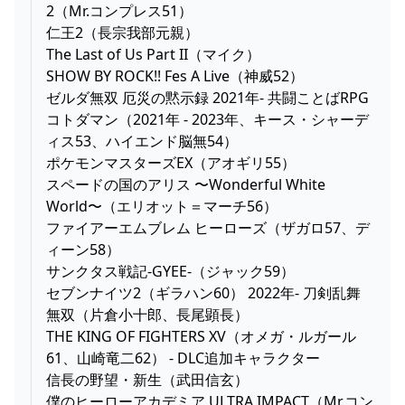
2（Mr.コンプレス51）
仁王2（長宗我部元親）
The Last of Us Part II（マイク）
SHOW BY ROCK!! Fes A Live（神威52）
ゼルダ無双 厄災の黙示録 2021年- 共闘ことばRPG
コトダマン（2021年 - 2023年、キース・シャーデ
ィス53、ハイエンド脳無54）
ポケモンマスターズEX（アオギリ55）
スペードの国のアリス 〜Wonderful White
World〜（エリオット＝マーチ56）
ファイアーエムブレム ヒーローズ（ザガロ57、デ
ィーン58）
サンクタス戦記-GYEE-（ジャック59）
セブンナイツ2（ギラハン60） 2022年- 刀剣乱舞
無双（片倉小十郎、長尾顕長）
THE KING OF FIGHTERS XV（オメガ・ルガール
61、山崎竜二62） - DLC追加キャラクター
信長の野望・新生（武田信玄）
僕のヒーローアカデミア ULTRA IMPACT（Mr.コン