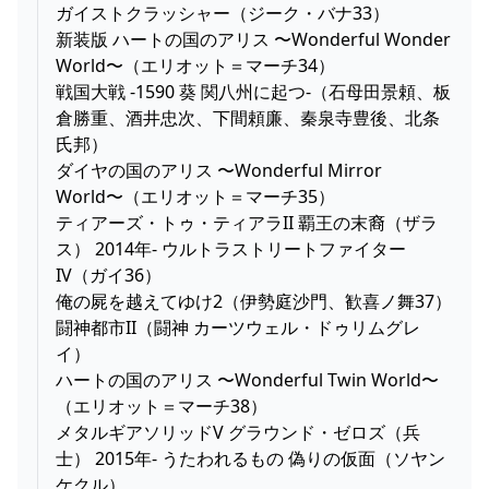
ガイストクラッシャー（ジーク・バナ33）
新装版 ハートの国のアリス 〜Wonderful Wonder
World〜（エリオット＝マーチ34）
戦国大戦 -1590 葵 関八州に起つ-（石母田景頼、板
倉勝重、酒井忠次、下間頼廉、秦泉寺豊後、北条
氏邦）
ダイヤの国のアリス 〜Wonderful Mirror
World〜（エリオット＝マーチ35）
ティアーズ・トゥ・ティアラII 覇王の末裔（ザラ
ス） 2014年- ウルトラストリートファイター
IV（ガイ36）
俺の屍を越えてゆけ2（伊勢庭沙門、歓喜ノ舞37）
闘神都市II（闘神 カーツウェル・ドゥリムグレ
イ）
ハートの国のアリス 〜Wonderful Twin World〜
（エリオット＝マーチ38）
メタルギアソリッドV グラウンド・ゼロズ（兵
士） 2015年- うたわれるもの 偽りの仮面（ソヤン
ケクル）