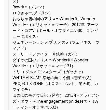
ス）
Rewrite（テンマ）
ロウきゅーぶ!（ヌシ）
おもちゃ箱の国のアリス〜Wonderful Wonder
World〜（エリオット＝マーチ） 2012年- アーマ
ード・コアV（ポール・オブライエン30、コンピ
ュータボイス）
ジェネレーション オブ カオス6（フェドネス、ウ
ィアド）
ストリートファイター X 鉄拳（ガイ）
ダイヤの国のアリス 〜Wonderful Wonder
World〜（エリオット＝マーチ31）
トリコ グルメモンスターズ!（ガッチャ）
WHITE ALBUM2 幸せの向こう側（雪菜の父）
PROJECT X ZONE（オロス・ゴルト、業天狗、カ
マイタチ）
ほのぼのモグウ日記（呂布） 2013年- アラビアン
ズ・ダウト〜The engagement on desert〜（ガ
ーディン＝オラサバル32）