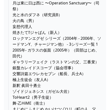
月は東に日は西に 〜Operation Sanctuary〜（司
祭）
光と水のダフネ（研究員B）
火の鳥（男）
妄想代理人
焼きたて!!ジャぱん（新人）
ロックマンエグゼ シリーズ（2004年 - 2006年、ソ
ードマンY、チャージマン他） - 3シリーズ一覧 1
2005年- ガラスの仮面（2005年）（田部はじめ、
田代）
ギャラリーフェイク（ラストマンの父、三番叟）
銀盤カレイドスコープ（協会理事）
交響詩篇エウレカセブン（船長、兵士A）
極上生徒会（友人A）
新釈 眞田十勇士
ゾイドジェネシス（ガゼル大佐）
ToHeart2（男子生徒）
舞-乙HiME（衛士）
まじめにふまじめ かいけつゾロリ（町の人、父、