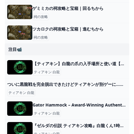
ゲミミカの祠攻略と宝箱｜回るちから
祠の攻略
ツカロクの祠攻略と宝箱｜進むちから
祠の攻略
注目📹
【ティアキン】白龍の爪の入手場所と使い道【ゼルダの伝説ティアーズオブザキングダム】 - ゲームウィズ
ティアキン 白龍
ついに黒龍戦を完全脱出できたけどティアキンが別ゲーに…！？(ver1.1.2以下？)【ティアキン TotK】裏技 バグ 検証 ゆっくり実況 glitch - YouTube
ティアキン 白龍
Gator Hammock – Award-Winning Authentic Florida Hot Sauces & Seasonings
ティアキン 白龍
『ゼルダの伝説 ティアキン攻略』白龍くん1時間かけても見つからない。白龍の鱗は一回取った後は次いつ取れるようになるの？ ゲーム特化速報！
ティアキン 白龍