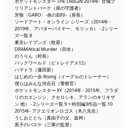
ポケットモンスター THE ORIGIN 2014年- 甘城ブ
リリアントパーク（扉の守護者）
牙狼〈GARO〉-炎の刻印-（座長）
ソードアート・オンライン シリーズ（2014年 -
2019年、アバターバイヤー、モリッカ） - 2シリー
ズ一覧 8
東京レイブンズ（牧原）
DRAMAtical Murder（卯水）
のうりん（村長）
パックワールド（ビトレイアス12）
ハマトラ（蓬田新）
はじめの一歩 Rising（イーグルのトレーナー）
僕らはみんな河合荘（警察官）
ポケットモンスター XY（2014年 - 2015年、フラダ
リのカエンジシ、クセロシキ、アランのキリキザ
ン 他） - 2シリーズ一覧 9 + 特別編3作品一覧 10
2015年- アクエリオンロゴス（木八先生）
うしおととら（真由子の父、血袴）
黒子のバスケ（三軍の監督）