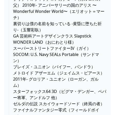
父） 2010年- アニバーサリーの国のアリス 〜
Wonderful Wonder World〜（エリオット＝マー
チ）
裏切りは僕の名前を知っている -黄昏に堕ちた祈
り-（玉響彩臥）
GA 芸術科アートデザインクラス Slapstick
WONDER LAND（おにわとり様）
スーパーストリートファイターIV（ガイ）
SOCOM: U.S. Navy SEALs Portable（サンドマ
ン）
ブレイズ・ユニオン（バイフー、パンドラ）
メトロイド アザーエム（ジェイムス・ピアース）
2011年- グロリア・ユニオン（ローガン、ガル
ム）
スターフォックス64 3D（ピグマ・デンガー、ペパ
ー将軍、アンドルフ 他）
ゼルダの伝説 スカイウォードソード（終焉の者）
ファイナルファンタジー零式（フィールドボイ