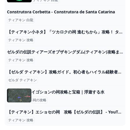
Construtora Corbetta - Construtora de Santa Catarina
ティアキン 白龍
【ティアキン小ネタ】「ツカロクの祠 進むちから」攻略！ タイヤの意外な使い方をひらめけるか【ゼルダの伝説】 - GAME Watch
ティアキン 攻略
ゼルダの伝説ティアーズオブザキングダム(ティアキン)攻略まとめ-コログ速報 ページ 45
ティアキン 攻略
【ゼルダ ティアキン】攻略ガイド。初心者もハイラル経験者も抑えておきたい新作基礎知識。始まりの空島あたりに役立つ【ティアーズ オブ ザ キングダム】 ゲーム・エンタメ最新情報のファミ通.com
ゼルダ ティアキン
イゴションの祠攻略と宝箱｜浮遊する水
祠の攻略
【ティアキン】エショセの祠 攻略【ゼルダの伝説】 - YouTube
ティアキン 攻略