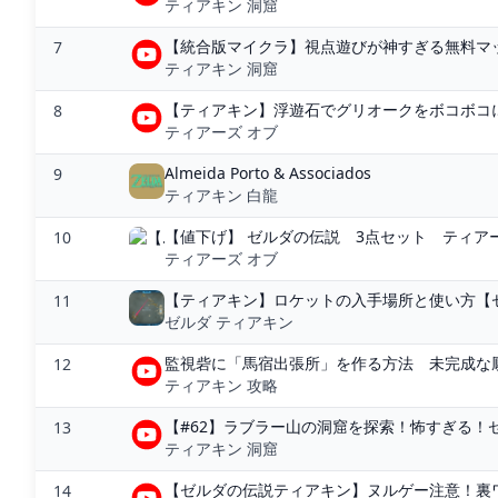
ティアキン 洞窟
【統合版マイクラ】視点遊びが神すぎる無料マップ【15
7
ティアキン 洞窟
【ティアキン】浮遊石でグリオークをボコボコに
8
ティアーズ オブ
Almeida Porto & Associados
9
ティアキン 白龍
【値下げ】 ゼルダの伝説 3点セット ティアー
10
ティアーズ オブ
【ティアキン】ロケットの入手場所と使い方【ゼ
11
ゼルダ ティアキン
監視砦に「馬宿出張所」を作る方法 未完成な厩
12
ティアキン 攻略
【#62】ラブラー山の洞窟を探索！怖すぎる！ゼルダ
13
ティアキン 洞窟
【ゼルダの伝説ティアキン】ヌルゲー注意！裏ワザ
14