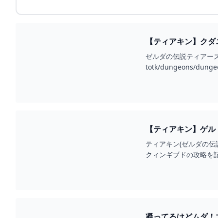
【ティアキン】クダニ
ゼルダの伝説ティアーズオ
totk/dungeons/dunge
【ティアキン】ゲル
ティアキン(ゼルダの
クィンギブドの攻略を
凝ってるけどムダ！力作が集っ