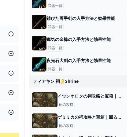
武器一覧
錆びた両手剣の入手方法と効果性能
武器一覧
瘴気の金棒の入手方法と効果性能
武器一覧
夜光石大剣の入手方法と効果性能
武器一覧
ティアキン 祠🎗️shrine
イウンオロクの祠攻略と宝箱｜大と小の選択
祠の攻略
ゲミミカの祠攻略と宝箱｜回るちから
祠の攻略