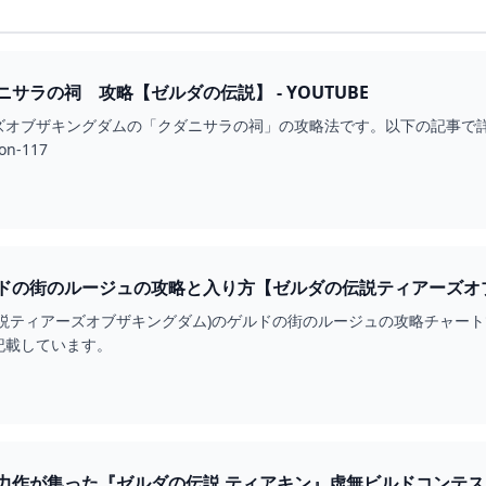
サラの祠 攻略【ゼルダの伝説】 - YOUTUBE
ブザキングダムの「クダニサラの祠」の攻略法です。以下の記事で詳細な解説を行って
on-117
ドの街のルージュの攻略と入り方【ゼルダの伝説ティアーズオブ
伝説ティアーズオブザキングダム)のゲルドの街のルージュの攻略チャー
記載しています。
た『ゼルダの伝説 ティアキン』虚無ビルドコンテスト結果発表 GAME*SPARK - 国内