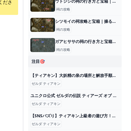
ウトジシの祠の行き方と宝箱｜ラウルの祝福
くださ
祠の攻略
シツモイの祠攻略と宝箱｜操るもの
祠の攻略
ガアヒササの祠の行き方と宝箱｜ラウルの祝福
祠の攻略
注目🎯
【ティアキン】大妖精の泉の場所と解放手順【ゼルダの伝説ティアーズオブザキングダム】 - アルテマ
ゼルダ ティアキン
ユニクロ公式 ゼルダの伝説 ティアーズ オブ ザ キングダム UT（半袖・レギュラーフィット）
ゼルダ ティアキン
【SNSバズり】ティアキン上級者の遊び方！神過ぎるビルド６選【ゼルダの伝説ティアーズオブザキングダム】 - YouTube
ゼルダ ティアキン