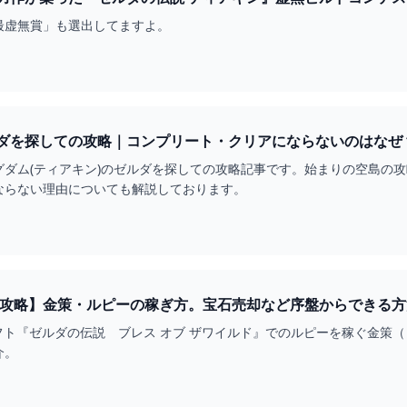
最虚無賞」も選出してますよ。
ダを探しての攻略｜コンプリート・クリアにならないのはなぜ
グダム(ティアキン)のゼルダを探しての攻略記事です。始まりの空島の
ならない理由についても解説しております。
略】金策・ルピーの稼ぎ方。宝石売却など序盤からできる方法【ティアー
.COM
itch用ソフト『ゼルダの伝説 ブレス オブ ザワイルド』でのルピーを稼
介。