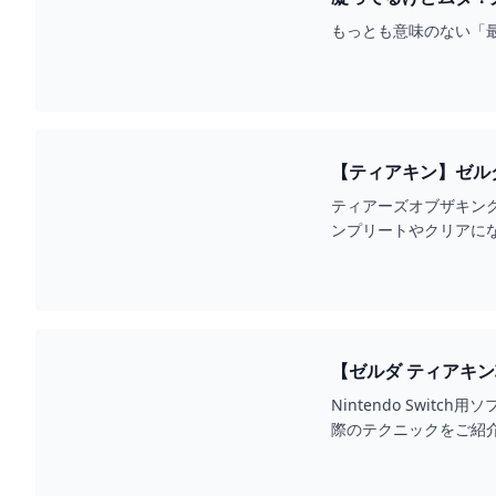
イト
もっとも意味のない「
【ティアキン】ゼル
ームエイト
ティアーズオブザキン
ンプリートやクリアに
【ゼルダ ティアキン攻
メ最新情報のファミ通
Nintendo Sw
際のテクニックをご紹