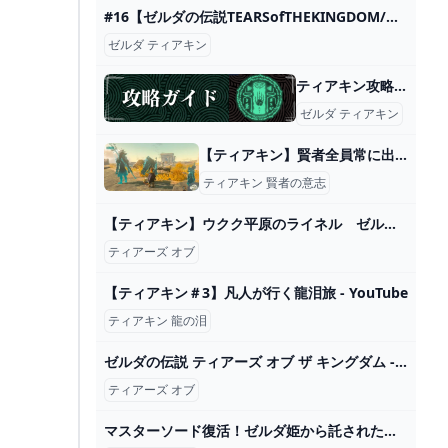
#16【ゼルダの伝説TEARSofTHEKINGDOM/ティアキン】オープンワールドゼルダin迷子のぽんこつ【新人Vtuber/黒曜ひみか】 - YouTube
ゼルダ ティアキン
ティアキン攻略｜ゼルダの伝説ティアーズオブザキングダム - 神ゲー攻略
ゼルダ ティアキン
【ティアキン】賢者全員常に出してる俺ってもしかして少数派なのか？【ティアーズオブザキングダム】 ゼルダの伝説ティアーズオブザキングダム(ティアキン)攻略まとめ-コログ速報
ティアキン 賢者の意志
【ティアキン】ウクク平原のライネル ゼルダの伝説ティアーズオブ ザキングダム #ゼルダの伝説 #ティアキン #zelda #shorts - YouTube
ティアーズ オブ
【ティアキン＃3】凡人が行く龍泪旅 - YouTube
ティアキン 龍の泪
ゼルダの伝説 ティアーズ オブ ザ キングダム - YouTube
ティアーズ オブ
マスターソード復活！ゼルダ姫から託された想いとともに白龍の背へ！part18【ゼルダの伝説 ティアーズ オブ ザ キングダム】 - YouTube