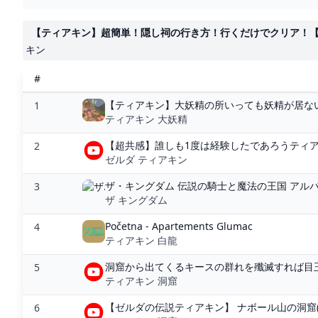
【ティアキン】超簡単！隠し祠の行き方！行くだけでクリア！【ゼルダ
キン
#
【ティアキン】大妖精の所いっても妖精が居ない
1
ティアキン 大妖精
【超共感】誰しも1度は経験したであろうティアキ
2
ゼルダ ティアキン
ザ・キングダム 伝説の騎士と魔法の王国 アル
3
ザ キングダム
Početna - Apartements Glumac
4
ティアキン 白龍
洞窟から出てくるキースの群れを殲滅すれば目玉
5
ティアキン 洞窟
【ゼルダの伝説ティアキン】 ナボール山の洞窟(マヨ
6