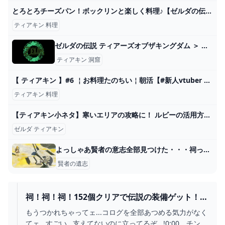
とろとろチーズパン！ボックリンと楽しく料理♪【ゼルダの伝説 ティアキン】#shorts - YouTube
ティアキン 料理
ゼルダの伝説 ティアーズオブザキングダム ＞ マイスイートプリンセス - nJOY
ティアキン 洞窟
【 ティアキン 】#6 ￤お料理たのちい￤朝活【#新人vtuber 】 - YouTube
ティアキン 料理
【ティアキン小ネタ】寒いエリアの攻略に！ ルビーの活用方法を紹介【ゼルダの伝説】 - GAME Watch
ゼルダ ティアキン
よっしゃあ賢者の意志全部見つけた・・・祠って空だけでいくつあるの？？ - ゼルダの伝説まとめ速報｜ティアキン｜ブレワイ
賢者の遺志
祠！祠！祠！152個クリアで伝説の装備ゲット！
【ゼルダの伝説 ティアーズ オブ ザ キングダム】
もうつかれちゃってェ...コログを全部あつめる気力がなく
#17 - YOUTUBE
てェ...すごい...支えてないのに立ってるぞ...!0:00 チンパ