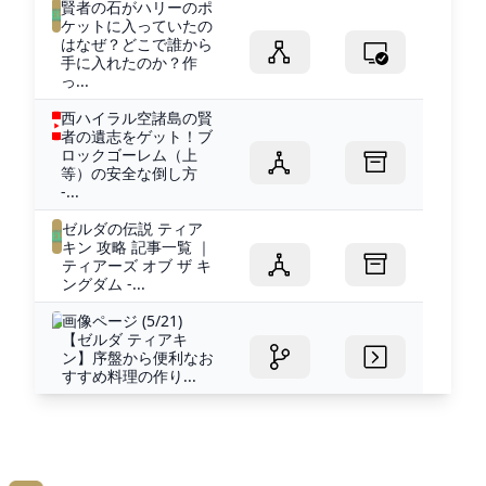
賢者の石がハリーのポ
ケットに入っていたの
はなぜ？どこで誰から
手に入れたのか？作
っ...
西ハイラル空諸島の賢
者の遺志をゲット！ブ
ロックゴーレム（上
等）の安全な倒し方
-...
ゼルダの伝説 ティア
キン 攻略 記事一覧 ｜
ティアーズ オブ ザ キ
ングダム -...
画像ページ (5/21)
【ゼルダ ティアキ
ン】序盤から便利なお
すすめ料理の作り...