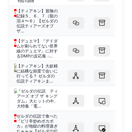
YouTube
【ティアキン】冒険の
記録５、６、７（龍の
泪４〜６）【ゼルダの
伝説ティアーズオブ
ザ...
【デュエマ】『デドダ
ムが刷られてない世界
線のデュエマ』に対す
るDMPの反応集 -...
【ティアキン】大妖精
に結構な頻度で会いに
行ってる？ ゼルダの
伝説ティアキンま...
『ゼルダの伝説 ティ
アーズ オブ ザ キング
ダム』大ヒットの中、
大特集「電...
ゼルダの伝説で食べた
『ピリ辛炒めポカポ
カ』が地獄の料理過ぎ
たｗｗｗ【ゼルダの伝