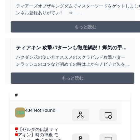
を入手する方法、性能紹介【ティアーズ オブ ザ キン
ティアーズオブザキングダムでマスターソードをゲットしまし
【ZELDA TEARS OF THE KINGDOM】 - YOUTUBE
ンネル登録ありがてぇ！ ⇒
https://www.youtube.com/channel/UC9fend03DfkOpPHGP
sub_confirmation=1Twitch ⇒ https://www.twitch.tv/piroc
もっと読む
ティアキン 攻撃パターンも徹底解説！瘴気の手と
戦うコツ１２選 ゼルダの伝説 ティアーズ オブ ザ
バクダン花の使い方オススメのスクラビルド攻撃パター
キングダム - YOUTUBE
ンラッシュのコツなど初めての時は上からチビチビ矢を
撃ってた■技の発見者様、コメントいただければ概要欄に
リンク等記載させて頂きます#新しい遊び相手#ティアキ
もっと読む
ン#バグ#小ネタ#裏技#ぶらリンク
#
404 Not Found
【ゼルダの伝説 ティ
アキン】時の神殿 モ
ドレコ、ナチョヤハの