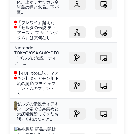
体。上がミナッカレ空
諸島の祠と水晶。下が
賢...
「ブレワイ」超えた！
『ゼルダの伝説 ティ
アーズ オブ ザ キング
ダム』は文句なし...
Nintendo
TOKYO/OSAKA/KYOTO
「ゼルダの伝説 ティ
アー...
【ゼルダの伝説ティア
キン】タイアモン川下
流の洞窟(マヨイ＋フ
ァントムのファント
ム...
ゼルダの伝説ティアキ
ン、探索で防具集めと
大妖精解禁してきたお
話 - くむのなんと...
海外最新 新品未開封