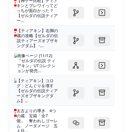
【神ゲー比較】ティア
キンとブレワイってど
っちが面白かった？
【ゼルダの伝説ティア
ー...
【ティアキン】右脚の
蔵の攻略【ゼルダの伝
説ティアーズオブザキ
ングダム】 -...
画像ページ (11/12)
『ゼルダの伝説 ティ
アキン』UTコレクシ
ョンが発売...
【ティアキン】コロ
グ：どんぐりを壊す
【ゼルダの伝説ティア
ーズオブザキングダ
ム】...
太古よりの導き 4つ
の蔵 宝箱「全7
個」 奪われしゴーレ
ム ノーダメージ 五
人目...