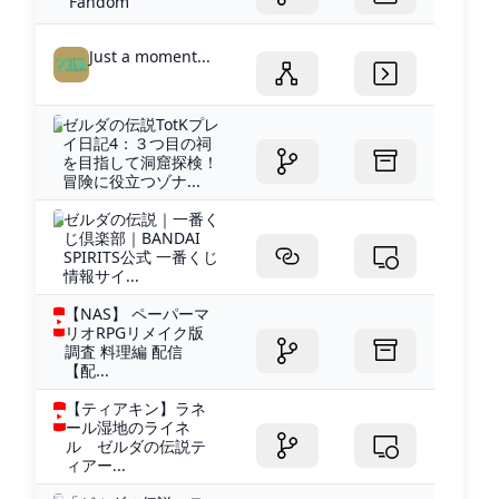
Fandom
Just a moment...
ゼルダの伝説TotKプレ
イ日記4：３つ目の祠
を目指して洞窟探検！
冒険に役立つゾナ...
ゼルダの伝説｜一番く
じ倶楽部｜BANDAI
SPIRITS公式 一番くじ
情報サイ...
【NAS】 ペーパーマ
リオRPGリメイク版
調査 料理編 配信
【配...
【ティアキン】ラネ
ール湿地のライネ
ル ゼルダの伝説テ
ィアー...