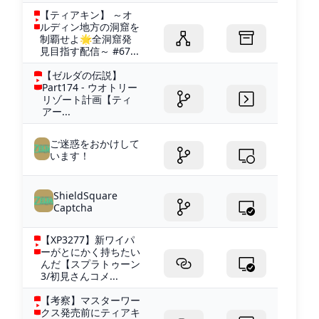
【ティアキン】 ～オ
ルディン地方の洞窟を
制覇せよ🌟全洞窟発
見目指す配信～ #67...
【ゼルダの伝説】
Part174 - ウオトリー
リゾート計画【ティ
アー...
ご迷惑をおかけして
います！
ShieldSquare
Captcha
【XP3277】新ワイパ
ーがとにかく持ちたい
んだ【スプラトゥーン
3/初見さんコメ...
【考察】マスターワー
クス発売前にティアキ