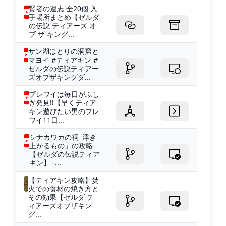
賢者の遺志 全20個 入
手場所まとめ【ゼルダ
の伝説 ティアーズ オ
ブ ザ キング...
サン湖ほとりの洞窟と
マヨイ #ティアキン #
ゼルダの伝説ティアー
ズオブザキングダ...
ブレワイは毎日がふし
ぎ発見!!【早くティア
キン遊びたい男のブレ
ワイ11日...
シナカワカの祠｢浮き
上がるもの」の攻略
【ゼルダの伝説ティア
キン】 -...
【ティアキン攻略】焚
火での食材の焼き方と
その効果【ゼルダ テ
ィアーズオブザキン
グ...