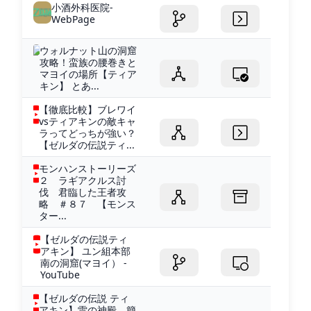
小酒外科医院-
WebPage
ウォルナット山の洞窟
攻略！蛮族の腰巻きと
マヨイの場所【ティア
キン】 とあ...
【徹底比較】ブレワイ
vsティアキンの敵キャ
ラってどっちが強い？
【ゼルダの伝説ティ...
モンハンストーリーズ
２ ラギアクルス討
伐 君臨した王者攻
略 ＃８７ 【モンス
ター...
【ゼルダの伝説ティ
アキン】 ユン組本部
南の洞窟(マヨイ） -
YouTube
【ゼルダの伝説 ティ
アキン】雷の神殿 簡