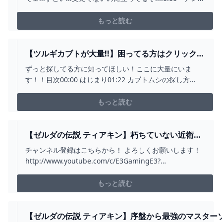
ンジーをながめる気持ちで楽しんでください0:21 オタ
カカの祠「一身の戦い 計略」4:09 エウトウメの祠
もっと読む
「一身の戦い 潜入」6:32 タウヨシプニの祠「進むか
戻るか」10:03 ルタフウ...
【ツルギカブトが大量!!】困ってる方はクリック！
カブトムシが大量に入手できる方法を紹介「ゼル
ずっと探してる方に知ってほしい！ここに大量にいま
ダの伝説 ティアキン」 - YOUTUBE
す！！目次00:00 はじまり01:22 カブトムシの探し方
06:52 おわりに#チャンネル登録してくれると私が笑顔に
なります#ゼルダの伝説 #ティアキン - - - - - - - - - - - - - -
もっと読む
- - - - - - - - - - - - - -...
【ゼルダの伝説 ティアキン】朽ちていない近衛の
両手剣を確定入手できる場所！ 地底の幽霊兵士の
チャンネル登録はこちらから！ よろしくお願いします！
ドロップの仕組みの噂もまとめました - YOUTUBE
http://www.youtube.com/c/E3GamingE3?
sub_confirmation=1 Twitterアカウント
https://twitter.com/asacre45Twitchアカウント
もっと読む
https://www.twitch.tv/eth...
【ゼルダの伝説 ティアキン】序盤から最強のマスター