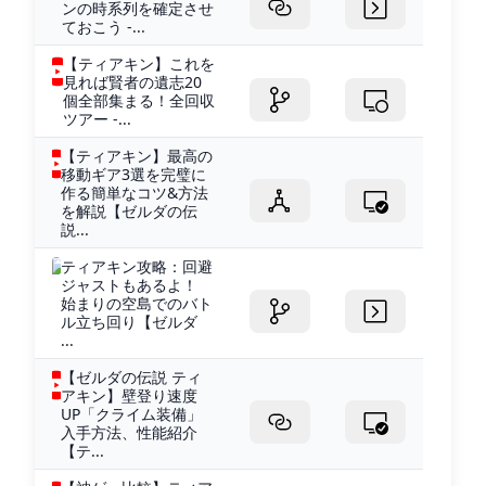
ンの時系列を確定させ
ておこう -...
【ティアキン】これを
見れば賢者の遺志20
個全部集まる！全回収
ツアー -...
【ティアキン】最高の
移動ギア3選を完璧に
作る簡単なコツ&方法
を解説【ゼルダの伝
説...
ティアキン攻略：回避
ジャストもあるよ！
始まりの空島でのバト
ル立ち回り【ゼルダ
...
【ゼルダの伝説 ティ
アキン】壁登り速度
UP「クライム装備」
入手方法、性能紹介
【テ...