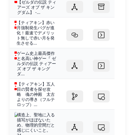
【ゼルダの伝説 ティ
アーズ オブ ザ キン
グダム】 -...
【ティアキン】赤い
月強制発生バグが進
化！最速でデメリッ
ト無しで赤い月を発
生させる...
ゲーム史上最高傑作
と名高い神ゲー『 ゼ
ルダの伝説 ティアー
ズ オブ ザ キング
ダ...
【ティアキン】五人
目の賢者を探せ攻
略 魂の神殿 太古
よりの導き（フルテ
ロップ）...
構造上、聖地に入る
描写がほぼないた
め、物理的空間だと
感じにくいこと。