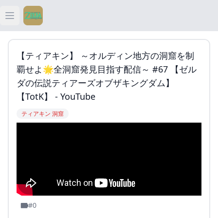
Open main menu
ティアキン
【ティアキン】 ～オルディン地方の洞窟を制
ティアキン 祠
覇せよ🌟全洞窟発見目指す配信～ #67 【ゼル
ダの伝説ティアーズオブザキングダム】
ティアキン 武器
【TotK】 - YouTube
ティアキン 洞窟
ティアキン 攻略
#0