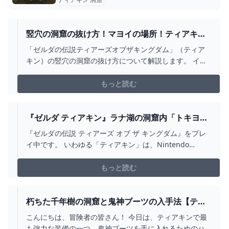
竪穴の洞窟の抜け方！マヨイの場所！ティアキン
ゼルダティアーズオブキングダム - はじめるのは
「ゼルダの伝説ティアーズオブザキングダム」（ティア
いいこと。
キン）の竪穴の洞窟の抜け方について解説します。 イン
イサの祠からグタンバチの祠に行くのに竪穴の洞窟を通
る人が多いと思います。竪穴の洞窟の抜け方について記
もっと読む
事にします。 筆者はゲームがヘタなのでヘタでもできる
ゲーム攻略情報を記事にしています。
『ゼルダ ティアキン』ラナ湖の洞窟内「トキヨウ
の祠」とほこらチャレンジ「ラナ湖の洞窟に眠る
『ゼルダの伝説 ティアーズ オブ ザ キングダム』をプレ
水晶」を攻略しました - ディスディスブログ
イ中です。 いわゆる「ティアキン」は、Nintendo
Switch用のオープンワールド・アクション・アドベンチ
ャーゲームです。 前回は「イラサクの祠」で「ラウルの
もっと読む
祝福」を攻略しました。 今回はラナ湖の洞窟内「トキヨ
ウの祠」とほこらチャレンジ「ラナ湖の洞窟に眠る水…
朽ちた千年樹の洞窟と鬼神ブーツの入手法【ティ
アキン攻略】 とあるゲームブログの軌跡
こんにちは、冒険者の皆さん！ 今日は、ティアキンで最
も強力な装備の一つ、鬼神ブーツを手に入れるためのハ