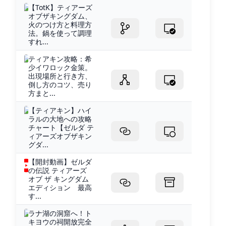
【TotK】ティアーズ
オブザキングダム、
火のつけ方と料理方
法。鍋を使って調理
すれ...
ティアキン攻略：希
少イワロック金策。
出現場所と行き方、
倒し方のコツ、売り
方まと...
【ティアキン】ハイ
ラルの大地への攻略
チャート【ゼルダ テ
ィアーズオブザキン
グダ...
【開封動画】ゼルダ
の伝説 ティアーズ
オブ ザ キングダム
エディション 最高
す...
ラナ湖の洞窟へ！ト
キヨウの祠開放完全