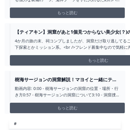
イラル平原にある朽ちた千年樹の洞窟の攻略法について
お話しします。 この神秘的な洞窟は、単に探検するだけ
もっと読む
でなく、中にいるマヨイからマヨイの落
【ティアキン】洞窟があと1個見つからない美少女(？)
の伝説 #TEARSOFTHEKINGDOM #ティアキン #雑
4か月の旅の末、祠コンプしましたが、洞窟だけ取り逃してること
下探索とかミッション系。<br />フレンド募集中なので気軽に声
<br />↓タスクリスト↓<br />タワー開放：済<br />マスター
放：済 4/4<br />冒険の記録(泪以外)：済<br />神殿攻略：
もっと読む
み<br />ガノン討伐：完<br />祠制覇：完<br />洞窟：完？<br
グ：未<br /><br /><br />Youtube支部開設したのでチ
す。<br />→<a
樹海サージョンの洞窟解説！マヨイと一緒にティ
href=https://www.youtube.com/channel/UCMYaMOicuKCp
アキンの秘宝を見つけよう #ゼルダの伝説ティア
動画内容: 0:00 - 樹海サージョンの洞窟の位置・場所・行
target=_blank>https://www.youtube.com/channel/UCMYa
ーズオブザキングダム #ラバーキャップ #解説動
き方0:57 - 樹海サージョンの洞窟について3:10 - 洞窟捜索
<br /><br /><font size=4> </font><b><u><font size=4>-Acc
画 - YOUTUBE
（ノーカット）8:38 - マヨイ9:24 - ラバーキャップ入手テ
/>TwitterID→ vf25mesia<br />Discord ID→ 放送で聞
ィアキンの冒険の中で雷攻撃から身を守るための重要な
もっと読む
装備、ラバーキャップの入手方法をこの動画で詳しく解
説します。特に雷...
#