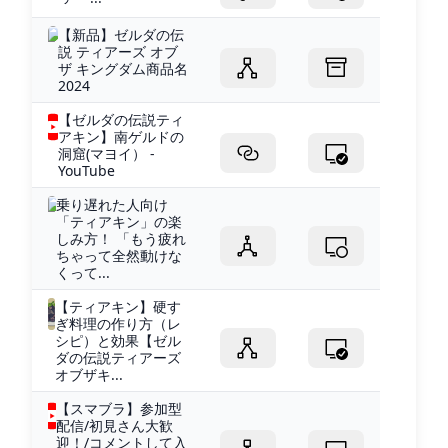
【新品】ゼルダの伝
説 ティアーズ オブ
ザ キングダム商品名
2024
【ゼルダの伝説ティ
アキン】南ゲルドの
洞窟(マヨイ） -
YouTube
乗り遅れた人向け
「ティアキン」の楽
しみ方！ 「もう疲れ
ちゃって全然動けな
くって...
【ティアキン】硬す
ぎ料理の作り方（レ
シピ）と効果【ゼル
ダの伝説ティアーズ
オブザキ...
【スマブラ】参加型
配信/初見さん大歓
迎！/コメントして入