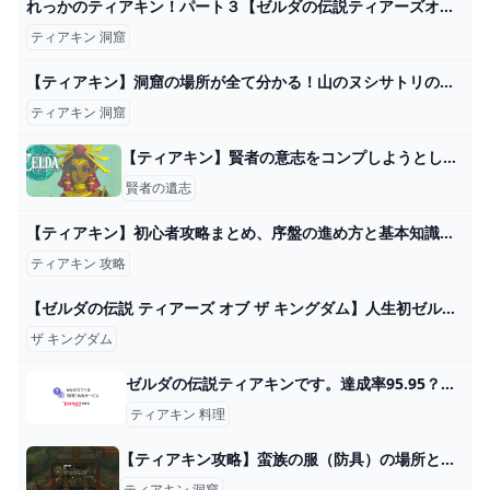
れっかのティアキン！パート３【ゼルダの伝説ティアーズオブザキングダム】 - YouTube
ティアキン 洞窟
【ティアキン】洞窟の場所が全て分かる！山のヌシサトリの出現場所！マヨイの落とし物も入手し放題！【ゼルダの伝説ティアーズオブザキングダム】 - YouTube
ティアキン 洞窟
【ティアキン】賢者の意志をコンプしようとしてるが難しい件…効率の良い賢者の意志の探し方ってある？ ゼルダの伝説ティアーズオブザキングダム(ティアキン)攻略まとめ-コログ速報
賢者の遺志
【ティアキン】初心者攻略まとめ、序盤の進め方と基本知識【ゼルダの伝説ティアーズオブザキングダム】 ゼルダの伝説ティアーズオブザキングダム(ティアキン)攻略まとめ-コログ速報
ティアキン 攻略
【ゼルダの伝説 ティアーズ オブ ザ キングダム】人生初ゼルダぁぁぁぁぁぁン！！【美鈴】 - YouTube
ザ キングダム
ゼルダの伝説ティアキンです。達成率95.95？だったかな、とに... - Yahoo!知恵袋
ティアキン 料理
【ティアキン攻略】蛮族の服（防具）の場所と取り方｜ラムダの財宝・ゴングルの丘の洞窟【ゼルダティアーズオブザキングダム】│KOUs gameplay guide
ティアキン 洞窟