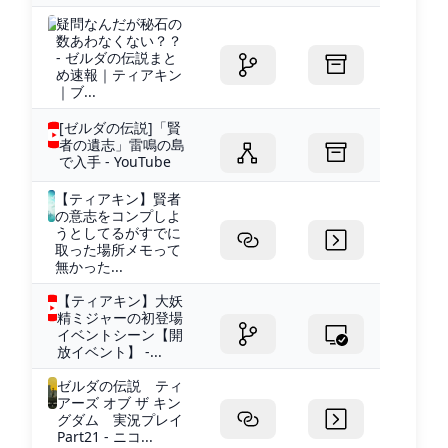
疑問なんだが秘石の
数あわなくない？？
- ゼルダの伝説まと
め速報｜ティアキン
｜ブ...
[ゼルダの伝説]「賢
者の遺志」雷鳴の島
で入手 - YouTube
【ティアキン】賢者
の意志をコンプしよ
うとしてるがすでに
取った場所メモって
無かった...
【ティアキン】大妖
精ミジャーの初登場
イベントシーン【開
放イベント】 -...
ゼルダの伝説 ティ
アーズ オブ ザ キン
グダム 実況プレイ
Part21 - ニコ...