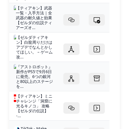
【ティアキン】武器
一覧・入手方法｜全
武器の耐久値と効果
【ゼルダの伝説ティ
アーズオ...
【ゼルダティアキ
ン】白龍周りだけは
アプデでなんとかし
てほしい。 – ゲーム
攻...
『アストロボット』
新作がPS5で9月6日
に発売。6つの銀河
と80以上のステージ
を...
【ティアキン】ミニ
チャレンジ「洞窟に
光るキノコ」 攻略
【ゼルダの伝説】
-...
TikTok - Make