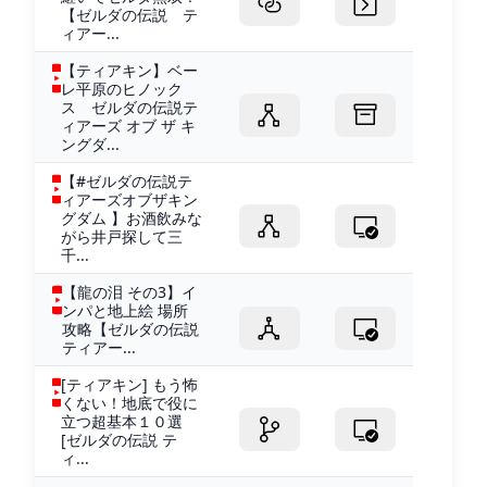
【ゼルダの伝説 テ
ィアー...
【ティアキン】ベー
レ平原のヒノック
ス ゼルダの伝説テ
ィアーズ オブ ザ キ
ングダ...
【#ゼルダの伝説テ
ィアーズオブザキン
グダム 】お酒飲みな
がら井戸探して三
千...
【龍の泪 その3】イ
ンパと地上絵 場所
攻略【ゼルダの伝説
ティアー...
[ティアキン] もう怖
くない！地底で役に
立つ超基本１０選
[ゼルダの伝説 テ
ィ...