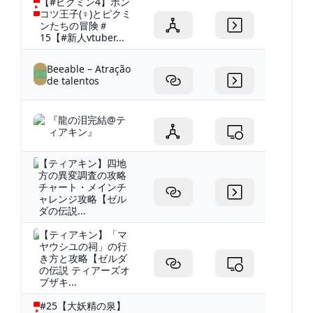
【#ピクミン4】ポン
コツ王子(♀)とピクミ
ンたちの冒険＃
15【#新人vtuber...
Beeable – Atração
de talentos
『龍の泪完結@テ
ィアキン』
【ティアキン】四地
方の異変調査の攻略
チャート・メインチ
ャレンジ攻略【ゼル
ダの伝説...
【ティアキン】「マ
ヤウシユの祠」の行
き方と攻略【ゼルダ
の伝説 ティアーズオ
ブザキ...
#25【大妖精の泉】