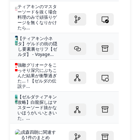
ティアキンのマスタ
ーソードを抜く場合
料理のみで頑張りゲ
ージを無くなりかけ
たら...
【ティアキン小ネ
タ】ゲルドの街の隠
し要素裏セリフ【ゼ
ルダ】 - Voyage...
強敵グリオークをこ
っそり深穴にぶちこ
んだ結果が衝撃過ぎ
た...！【ゼルダの伝
説テ...
【ゼルダティアキン
攻略】白龍探しはマ
スターソード抜かな
いほうがいいときい
た。...
戌森四朗に関連す
る1件のまとめ