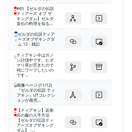
#65 【ゼルダの伝説
ティアーズ オブ ザ
キングダム】ゼルダ
直伝の料理を知る...
ゼルダの伝説ティア
ーズオブザキングダ
ム 12 - 雑記
ティアキン今はガノ
ン討伐中です。ヒダ
マリ草が尽きたので
祠にワープしたいの
です...
画像ページ (11/12)
『ゼルダの伝説 ティ
アキン』UTコレクシ
ョンが発売...
【ティアキン】近衛
兵の服の入手方法
【ゼルダの伝説ティ
アーズオブザキング
ダム】 -...