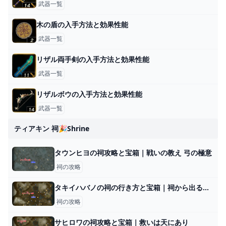
武器一覧
木の盾の入手方法と効果性能
武器一覧
リザル両手剣の入手方法と効果性能
武器一覧
リザルボウの入手方法と効果性能
武器一覧
ティアキン 祠🎉shrine
タウンヒヨの祠攻略と宝箱｜戦いの教え 弓の極意
祠の攻略
タキイハバノの祠の行き方と宝箱｜祠から出る方法
祠の攻略
サヒロワの祠攻略と宝箱｜救いは天にあり