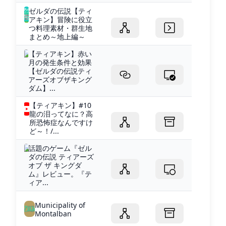
ゼルダの伝説【ティ
アキン】冒険に役立
つ料理素材・群生地
まとめ～地上編～
【ティアキン】赤い
月の発生条件と効果
【ゼルダの伝説ティ
アーズオブザキング
ダム】...
【ティアキン】#10
龍の泪ってなに？高
所恐怖症なんですけ
ど～！/...
話題のゲーム『ゼル
ダの伝説 ティアーズ
オブ ザ キングダ
ム』レビュー。『テ
ィア...
Municipality of
Montalban