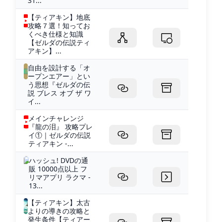
31...
【ティアキン】地底
攻略７選！知ってお
くべき仕様と知識
【ゼルダの伝説ティ
アキン】...
自由を設計する「オ
ープンエアー」とい
う思想『ゼルダの伝
説 ブレス オブ ザ ワ
イ...
メインチャレンジ
『龍の泪』 攻略プレ
イ①｜ゼルダの伝説
ティアキン -...
ハッシュ! DVDの通
販 10000点以上 フ
リマアプリ ラクマ -
13...
【ティアキン】太古
よりの導きの攻略と
発生条件【ティアー