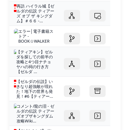
再訪 ハイラル城【ゼ
ルダの伝説 ティアー
ズ オブ ザ キングダ
ム】＃６６ -...
エラー│電子書籍ス
トア -
BOOK☆WALKER
【ティアキン】ゼル
ダを探しての前半の
攻略と4つ目ナチョ
ヤハの祠の行き方
【ゼルダ ...
【ゼルダの伝説】い
きなり超強敵が現れ
た！地下の世界も発
見！#6【ティアー...
コメント/龍の泪 - ゼ
ルダの伝説 ティアー
ズオブザキングダム
攻略Wiki...