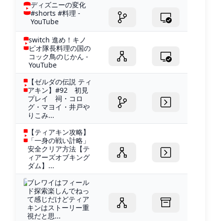
ディズニーの変化
#shorts #料理 -
YouTube
switch 進め！キノ
ピオ隊長料理の国の
コック鳥のじかん -
YouTube
【ゼルダの伝説 ティ
アキン】#92 初見
プレイ 祠・コロ
グ・マヨイ・井戸や
りこみ...
【ティアキン攻略】
「一身の戦い計略」
安全クリア方法【テ
ィアーズオブキング
ダム】...
ブレワイはフィール
ド探索楽しんでねっ
て感じだけどティア
キンはストーリー重
視だと思...