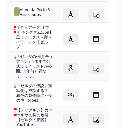
Almeida Porto &
Associados
【ティアーズ オブ
ザ キングダム:359】
黒ヒノックス～影～
イワロック【ゼル
ダ...
『ゼルダの伝説 ティ
アキン』1周年で公
式よりイラストが公
開。1年前と異な
り、しっ...
『ゼルダの伝説』実
写化は成功する？
異色の製作陣に不安
の声 Forbes...
【ティアキン】カマ
ツキサの祠の攻略
【ゼルダの伝説】 -
YouTube