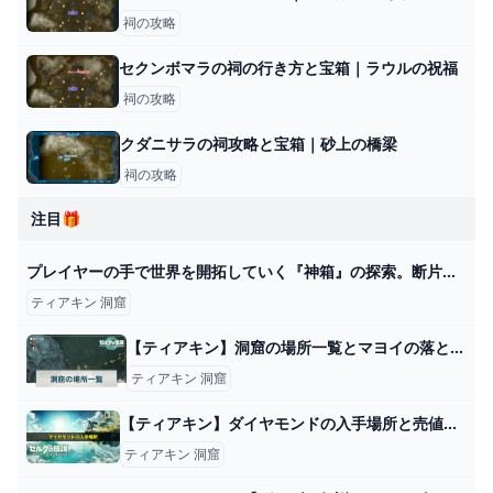
祠の攻略
セクンボマラの祠の行き方と宝箱｜ラウルの祝福
祠の攻略
クダニサラの祠攻略と宝箱｜砂上の橋梁
祠の攻略
注目🎁
プレイヤーの手で世界を開拓していく『神箱』の探索。断片化された土地を修復しながら町やダンジョンを探すのが面白い【特集第2回】 - 電撃オンライン
ティアキン 洞窟
【ティアキン】洞窟の場所一覧とマヨイの落とし物の使い道【ゼルダの伝説ティアーズオブザキングダム】 - 神ゲー攻略
ティアキン 洞窟
【ティアキン】ダイヤモンドの入手場所と売値｜おすすめ周回場所 ワイトのゲーム案内所
ティアキン 洞窟