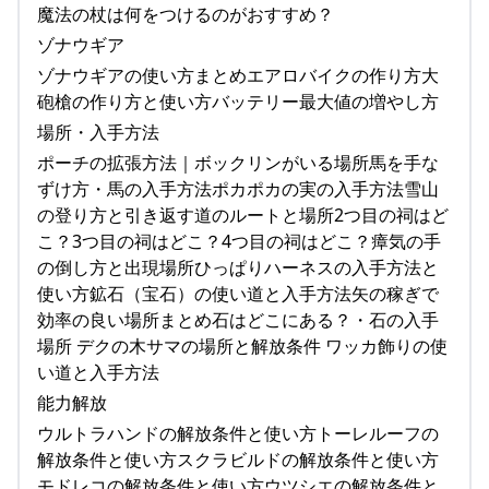
魔法の杖は何をつけるのがおすすめ？
ゾナウギア
ゾナウギアの使い方まとめエアロバイクの作り方大
砲槍の作り方と使い方バッテリー最大値の増やし方
場所・入手方法
ポーチの拡張方法｜ボックリンがいる場所馬を手な
ずけ方・馬の入手方法ポカポカの実の入手方法雪山
の登り方と引き返す道のルートと場所2つ目の祠はど
こ？3つ目の祠はどこ？4つ目の祠はどこ？瘴気の手
の倒し方と出現場所ひっぱりハーネスの入手方法と
使い方鉱石（宝石）の使い道と入手方法矢の稼ぎで
効率の良い場所まとめ石はどこにある？・石の入手
場所 デクの木サマの場所と解放条件 ワッカ飾りの使
い道と入手方法
能力解放
ウルトラハンドの解放条件と使い方トーレルーフの
解放条件と使い方スクラビルドの解放条件と使い方
モドレコの解放条件と使い方ウツシエの解放条件と