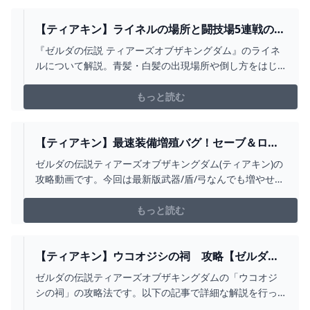
【ティアキン】ライネルの場所と闘技場5連戦の攻
略法｜白髪・青髪 ワイトのゲーム案内所
『ゼルダの伝説 ティアーズオブザキングダム』のライネ
ルについて解説。青髪・白髪の出現場所や倒し方をはじ
め、闘技場5連戦の攻略法や素材などを掲載しているの
で、ティアキン攻略の参考にしてください！
もっと読む
【ティアキン】最速装備増殖バグ！セーブ＆ロー
ド不要で連続爆速増殖させる方法がヤバいＷ【ゼ
ゼルダの伝説ティアーズオブザキングダム(ティアキン)の
ルダの伝説ティアーズオブザキングダム】 -
攻略動画です。今回は最新版武器/盾/弓なんでも増やせる
YOUTUBE
マイホーム式装備増殖バグの応用版の（やり方）を紹介
させていただきました！マイホームで雷龍の頭を使いラ
もっと読む
バーシリーズで一旦無効化しています！防具を外すタイ
ミングで飾る事で失敗せずに増殖！最強武器、最強盾、
最強弓...
【ティアキン】ウコオジシの祠 攻略【ゼルダの
伝説】 - YOUTUBE
ゼルダの伝説ティアーズオブザキングダムの「ウコオジ
シの祠」の攻略法です。以下の記事で詳細な解説を行っ
ています。https://gamepedia.jp/zelda-