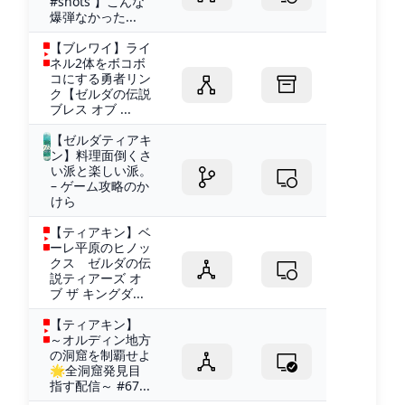
#shots 】こんな
爆弾なかった...
【ブレワイ】ライ
ネル2体をボコボ
コにする勇者リン
ク【ゼルダの伝説
ブレス オブ ...
【ゼルダティアキ
ン】料理面倒くさ
い派と楽しい派。
– ゲーム攻略のか
けら
【ティアキン】ベ
ーレ平原のヒノッ
クス ゼルダの伝
説ティアーズ オ
ブ ザ キングダ...
【ティアキン】
～オルディン地方
の洞窟を制覇せよ
🌟全洞窟発見目
指す配信～ #67...