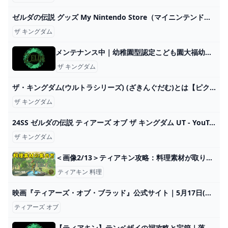
ゼルダの伝説 グッズ My Nintendo Store（マイニンテンドーストア）
ザ キングダム
メンテナンス中｜幼稚園型認定こども園大福幼稚園
ザ キングダム
ザ・キングダム(ウルトラシリーズ) (ざきんぐだむ)とは【ピクシブ百科事典】
ザ キングダム
24SS ゼルダの伝説 ティアーズ オブ ザ キングダム UT - YouTube
ザ キングダム
＜画像2/13＞ティアキン攻略：料理素材が取り放題!? ソナパノの祠周辺ガイド【ゼルダ ティアーズ オブ ザ キングダム日記＃43】 - 電撃オンライン
ティアキン 料理
映画『ティアーズ・オブ・ブラッド』公式サイト｜5月17日(金)公開
ティアーズ オブ
【ティアキン】テンベザイの祠攻略と宝箱｜落下速度【ゼルダの伝説ティアーズオブザキングダム】