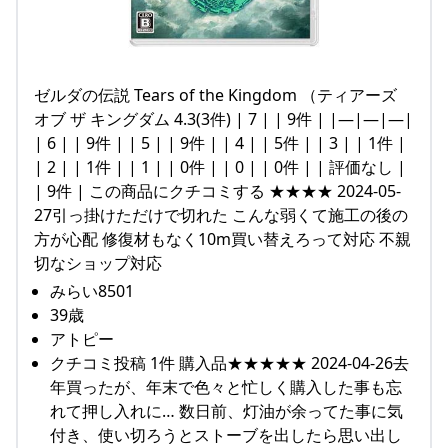
ゼルダの伝説 Tears of the Kingdom （ティアーズ
オブ ザ キングダム 4.3(3件) | 7 | | 9件 | |—|—|—|
| 6 | | 9件 | | 5 | | 9件 | | 4 | | 5件 | | 3 | | 1件 |
| 2 | | 1件 | | 1 | | 0件 | | 0 | | 0件 | | 評価なし |
| 9件 | この商品にクチコミする ★★★★ 2024-05-
27引っ掛けただけで切れた こんな弱くて施工の後の
方が心配 修復材もなく10m買い替えろって対応 不親
切なショップ対応
みらい8501
39歳
アトピー
クチコミ投稿 1件 購入品★★★★★ 2024-04-26去
年買ったが、年末で色々と忙しく購入した事も忘
れて押し入れに… 数日前、灯油が余ってた事に気
付き、使い切ろうとストーブを出したら思い出し