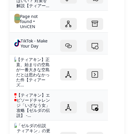
ばいい？ 対策を
解説【ティアー...
Page not
found •
UniCEN
TikTok - Make
Your Day
【ティアキン】正
直、始まりの空島
が一番大きな空島
だとは思わなかっ
た件【ティアー
ズ...
【ティアキン】エ
ピソードチャレン
ジ「いざなう女」
攻略【ゼルダの伝
説】 -...
「ゼルダの伝説
ティアキン」の更