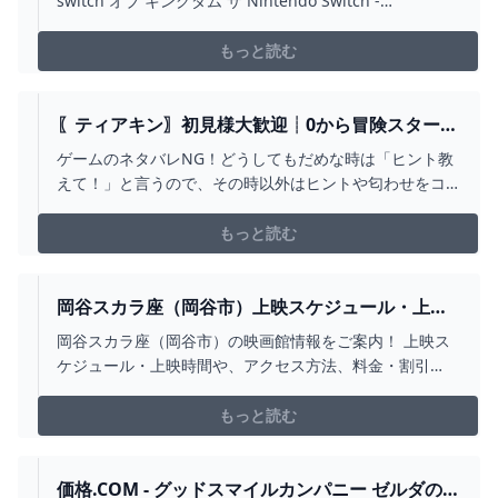
switch オブ キングダム ザ Nintendo Switch -
www.buildcentral.com
もっと読む
〖ティアキン〗初見様大歓迎┊0から冒険スター
ト！！ゼルダの伝説 ティアーズ オブ ザ キングダ
ゲームのネタバレNG！どうしてもだめな時は「ヒント教
ム〖#よあけいちか/#新人VTUBER〗 - YOUTUBE
えて！」と言うので、その時以外はヒントや匂わせをコ
メントに流さないようご協力をお願いします！ブレワイ
未経験、ゼルダプレイ2作品目、キャラコン苦手です。そ
もっと読む
の他の注意事項は下の方にあるので見てね！✦✦
────────────────────────📢´‐ お知ら...
岡谷スカラ座（岡谷市）上映スケジュール・上映
時間：映画館 - 映画.COM
岡谷スカラ座（岡谷市）の映画館情報をご案内！ 上映ス
ケジュール・上映時間や、アクセス方法、料金・割引
等、知りたい情報がきっと見つかる！ - 映画.com
もっと読む
価格.COM - グッドスマイルカンパニー ゼルダの伝