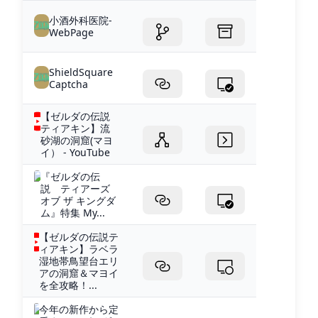
小酒外科医院-
WebPage
ShieldSquare
Captcha
【ゼルダの伝説
ティアキン】流
砂湖の洞窟(マヨ
イ） - YouTube
『ゼルダの伝
説 ティアーズ
オブ ザ キングダ
ム』特集 My...
【ゼルダの伝説テ
ィアキン】ラベラ
湿地帯鳥望台エリ
アの洞窟＆マヨイ
を全攻略！...
今年の新作から定