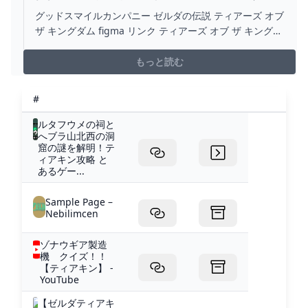
説 ティアーズ オブ ザ キングダム FIGMA リンク
グッドスマイルカンパニー ゼルダの伝説 ティアーズ オブ
ティアーズ オブ ザ キングダムVER. 価格比較
ザ キングダム figma リンク ティアーズ オブ ザ キングダ
ムver.全国各地のお店の価格情報がリアルタイムにわかる
のは価格.comならでは。製品レビューやクチコミもあり
もっと読む
ます。
#
ルタフウメの祠と
へブラ山北西の洞
窟の謎を解明！テ
ィアキン攻略 と
あるゲー...
Sample Page –
Nebilimcen
ゾナウギア製造
機 クイズ！！
【ティアキン】 -
YouTube
【ゼルダティアキ