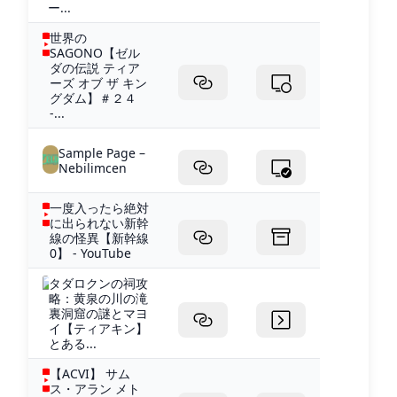
ー...
世界の
SAGONO【ゼル
ダの伝説 ティア
ーズ オブ ザ キン
グダム】＃２４
-...
Sample Page –
Nebilimcen
一度入ったら絶対
に出られない新幹
線の怪異【新幹線
0】 - YouTube
タダロクンの祠攻
略：黄泉の川の滝
裏洞窟の謎とマヨ
イ【ティアキン】
とある...
【ACVI】 サム
ス・アラン メト