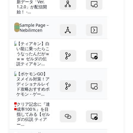
新データ「Ver.
1.2.0」が配信開
始！ -...
Sample Page –
Nebilimcen
【ティアキン】白
い龍に乗ったらこ
うなったんだがｗ
ｗｗ ゼルダの伝
説ティアキン...
【ポケモンGO】
ヌメイル対策！ア
ディショナルレイ
ド攻略おすすめポ
ケモン - ゲー...
クリア記念に『達
成率100％』を目
指してみる【ゼル
ダの伝説 ティア
ー...