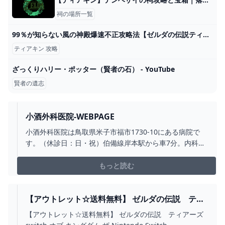
祠の場所一覧
99％が知らない風の神殿爆速不正攻略法【ゼルダの伝説ティアーズオブザキングダム】【Totk】 - YouTube
ティアキン 攻略
ざっくりハリー・ポッター（賢者の石） - YouTube
賢者の遺志
小酒外科医院-WEBPAGE
小酒外科医院は鳥取県米子市福市1730-10にある病院で
す。（休診日：日・祝）伯備線岸本駅から車7分。内科、
外科、胃腸内科、整形外科を標榜しています。
もっと読む
【アウトレット☆送料無料】 ゼルダの伝説 ティ
アーズ SWITCH オブ キングダム ザ NINTENDO
【アウトレット☆送料無料】 ゼルダの伝説 ティアーズ
SWITCH - WWW.BUILDCENTRAL.COM