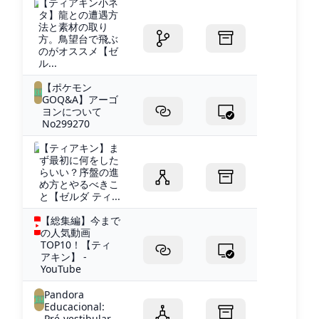
【ティアキン小ネ
タ】龍との遭遇方
法と素材の取り
方。鳥望台で飛ぶ
のがオススメ【ゼ
ル...
【ポケモン
GOQ&A】アーゴ
ヨンについて
No299270
【ティアキン】ま
ず最初に何をした
らいい？序盤の進
め方とやるべきこ
と【ゼルダ ティ...
【総集編】今まで
の人気動画
TOP10！【ティ
アキン】 -
YouTube
Pandora
Educacional:
Pré-vestibular...