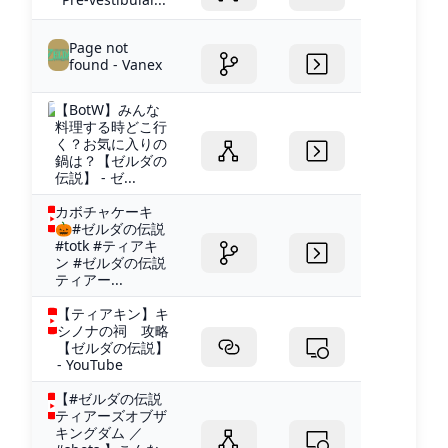
Page not
found - Vanex
【BotW】みんな
料理する時どこ行
く？お気に入りの
鍋は？【ゼルダの
伝説】 - ゼ...
カボチャケーキ
🎃#ゼルダの伝説
#totk #ティアキ
ン #ゼルダの伝説
ティアー...
【ティアキン】キ
シノナの祠 攻略
【ゼルダの伝説】
- YouTube
【#ゼルダの伝説
ティアーズオブザ
キングダム ／