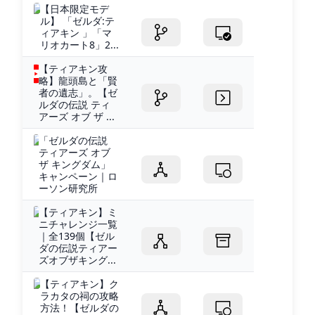
【日本限定モデ
ル】 「ゼルダ:テ
ィアキン 」「マ
リオカート8」2...
【ティアキン攻
略】龍頭島と「賢
者の遺志」。【ゼ
ルダの伝説 ティ
アーズ オブ ザ ...
「ゼルダの伝説
ティアーズ オブ
ザ キングダム」
キャンペーン｜ロ
ーソン研究所
【ティアキン】ミ
ニチャレンジ一覧
｜全139個【ゼル
ダの伝説ティアー
ズオブザキング...
【ティアキン】ク
ラカタの祠の攻略
方法！【ゼルダの