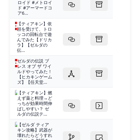
ロイド #メトロイ
ド #アーマードコ
ア6...
【ティアキン】依
頼を受けて、トロ
ッコの回転台で遊
んでみた【ドリカ
ラ】【ゼルダの
伝...
ゼルダの伝説 ブ
レス オブ ザ ワイ
ルドやってみた！
【ヒカキンゲーム
ズ】【任天堂...
【ティアキン】燃
えず薬と料理→ど
っちが効果時間伸
ばしやすい？ ゼ
ルダの伝説テ...
【ゼルダ ティア
キン攻略】武器が
壊れたらどうすれ