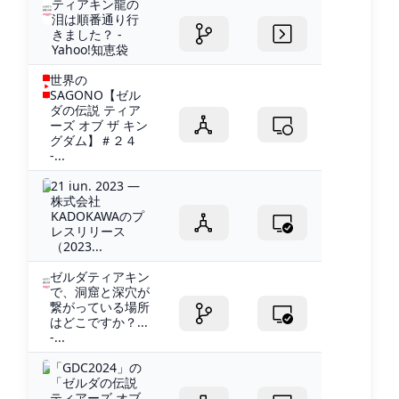
ティアキン龍の
泪は順番通り行
きました？ -
Yahoo!知恵袋
世界の
SAGONO【ゼル
ダの伝説 ティア
ーズ オブ ザ キン
グダム】＃２４
-...
21 iun. 2023 —
株式会社
KADOKAWAのプ
レスリリース
（2023...
ゼルダティアキン
で、洞窟と深穴が
繋がっている場所
はどこですか？...
-...
「GDC2024」の
「ゼルダの伝説
ティアーズ オブ