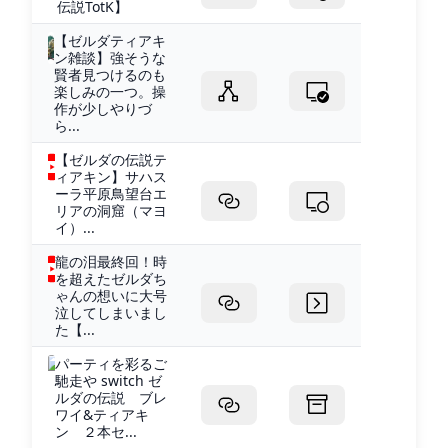
伝説TotK】
【ゼルダティアキ
ン雑談】強そうな
賢者見つけるのも
楽しみの一つ。操
作が少しやりづ
ら...
【ゼルダの伝説テ
ィアキン】サハス
ーラ平原鳥望台エ
リアの洞窟（マヨ
イ）...
龍の泪最終回！時
を超えたゼルダち
ゃんの想いに大号
泣してしまいまし
た【...
パーティを彩るご
馳走や switch ゼ
ルダの伝説 ブレ
ワイ&ティアキ
ン ２本セ...