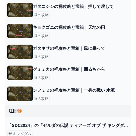
ガタニシシの祠攻略と宝箱｜押して戻して
祠の攻略
キョクゴニの祠攻略と宝箱｜天地の円
祠の攻略
ガタキサの祠攻略と宝箱｜風に乗って
祠の攻略
ゲミミカの祠攻略と宝箱｜回るちから
祠の攻略
シフミミの祠攻略と宝箱｜一身の戦い 水流
祠の攻略
注目🎨
「GDC2024」の「ゼルダの伝説 ティアーズ オブ ザ キングダム」講演がYouTubeで公開！（GAME Watch） - Yahoo!ニュース
ザ キングダム