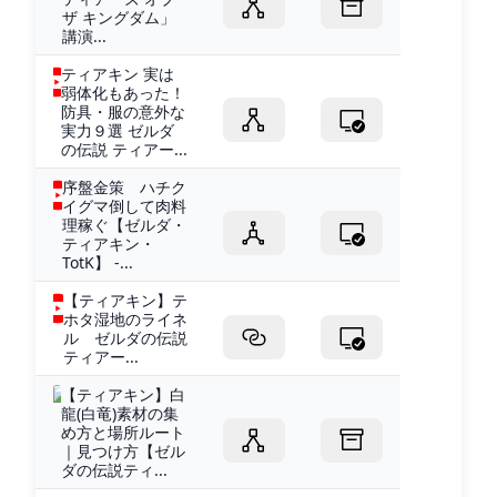
ザ キングダム」
講演...
ティアキン 実は
弱体化もあった！
防具・服の意外な
実力９選 ゼルダ
の伝説 ティアー...
序盤金策 ハチク
イグマ倒して肉料
理稼ぐ【ゼルダ・
ティアキン・
TotK】 -...
【ティアキン】テ
ホタ湿地のライネ
ル ゼルダの伝説
ティアー...
【ティアキン】白
龍(白竜)素材の集
め方と場所ルート
｜見つけ方【ゼル
ダの伝説ティ...