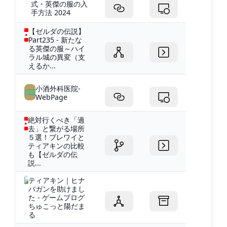
式・英傑の服の入
手方法 2024
【ゼルダの伝説】
Part235 - 新たな
る英傑の服～ハイ
ラル城の異変（支
えるか...
小酒外科医院-
WebPage
絶対行くべき「過
去」と繋がる場所
５選！ブレワイと
ティアキンの比較
も【ゼルダの伝
説...
ティアキン｜ヒナ
バガンを助けまし
た - ゲームブログ
ちゅこっと陽だま
る