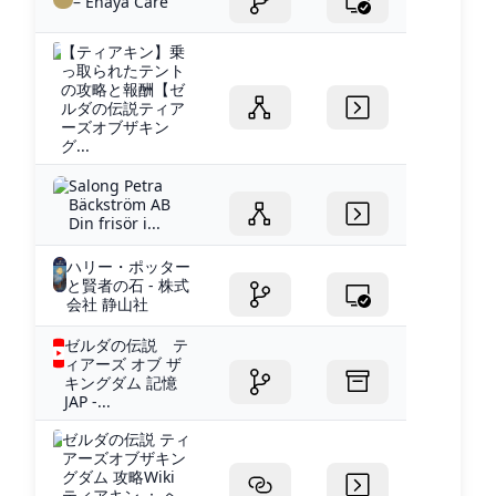
– Enaya Care
【ティアキン】乗
っ取られたテント
の攻略と報酬【ゼ
ルダの伝説ティア
ーズオブザキン
グ...
Salong Petra
Bäckström AB
Din frisör i...
ハリー・ポッター
と賢者の石 - 株式
会社 静山社
ゼルダの伝説 テ
ィアーズ オブ ザ
キングダム 記憶
JAP -...
ゼルダの伝説 ティ
アーズオブザキン
グダム 攻略Wiki
ティアキン ： ヘ