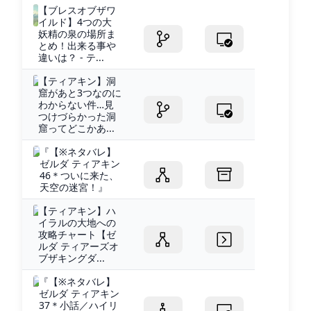
【ブレスオブザワ
イルド】4つの大
妖精の泉の場所ま
とめ！出来る事や
違いは？ - テ...
【ティアキン】洞
窟があと3つなのに
わからない件…見
つけづらかった洞
窟ってどこかあ...
『【※ネタバレ】
ゼルダ ティアキン
46＊ついに来た、
天空の迷宮！』
【ティアキン】ハ
イラルの大地への
攻略チャート【ゼ
ルダ ティアーズオ
ブザキングダ...
『【※ネタバレ】
ゼルダ ティアキン
37＊小話／ハイリ