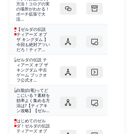
方法！コログの実
の場所がわかる！
ポーチ拡張で大
活...
【ゼルダの伝説
ティアーズ オブ
ザ キングダム 】
今回も絶対アツい
だろ！ティア...
ゼルダの伝説 テ
ィアーズ オブ ザ
キングダム 中古
ゲーム ブックオ
フ公式オ...
白龍(白竜)ってど
こにいる？素材を
効率よく集める方
法は?【ティアキ
ン攻略】【ゼル...
はじめてのゼル
ダ！ゼルダの伝説
ティアーズ オブ