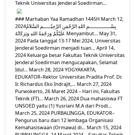
Teknik Universitas Jenderal Soedirman…
### Marhaban Yaa Ramadhan 1445H March 12,
2024بِسْــــــــــــــمِ اللهِ الرَّحْمَنِ الرَّحِيْـــــم السَّلاَمُ
عَلَيْكُمْ وَرَحْمَةُ اللهِ وَبَرَكَاتُهُ Menyambut… May 31,
2024 Pada tanggal 13-17 Mei 2024, Universitas
Jenderal Soedirman menjadi tuan… April 14,
2024 Keluarga besar Fakultas Teknik Universitas
Jenderal Soedirman mengucapakan, Selamat
Idul… March 28, 2024 YOGYAKARTA,
EDUKATOR–Rektor Universitas Pradita Prof. Dr.
Ir. Richardus Eko Indrajit,… March 27, 2024
Purwokerto, 26 Maret 2024 – Hari ini, Fakultas
Teknik (FT)… March 26, 2024 Dua mahasiswa FT
UNSOED yaitu (1) Yusriani M.A dari Prodi…
March 25, 2024 PURBALINGGA, EDUKATOR–
Pengurus baru dari 12 lembaga Organisasi
Kemahasiswaan (Ormawa) di… March 15, 2024
PURBALINGGA, 14 Maret 2024 – Fakultas Teknik