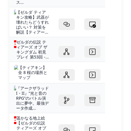
ス...
【ゼルダ ティア
キン攻略】武器が
壊れたらどうすれ
ばいい？ 対策を
解説【ティアー...
ゼルダの伝説 テ
ィアーズ オブ ザ
キングダム 初見
プレイ 第53回 -...
【ティアキン】
全 8 桜の場所と
マップ
『アークザラッド
I・II』“光と音の
RPG”のバトル演
出に夢中。最強デ
ータ作成...
遥かなる地上絵
【ゼルダの伝説
ティアーズ オブ