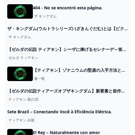
404 - No se encontró esta página.
ザ キングダム
ザ・キングダム(ウルトラシリーズ) (ざきんぐだむ)とは【ピクシブ百科事典】
ザ キングダム
【ゼルダの伝説 ティアキン】シーザに捧げるセレナーデ～笛吹き少年の探しモノ 攻略【ティアーズオブザキングダム】 - YouTube
ゼルダ ティアキン
【ティアキン】ゾナニウムの堅盾の入手方法と効果性能【ゼルダの伝説ティアーズオブザキングダム】
盾一覧
【ゼルダの伝説ティアーズオブザキングダム】新要素と前作との変更点一覧【ティアキン】 ゲーム攻略サイト AlGest
ティアキン 龍の泪
Sete Brazil – Conectando Você à Eficiência Elétrica.
ティアキン 白龍
El Rey – Naturalmente con amor