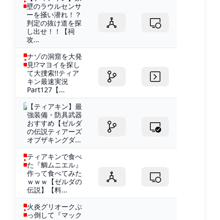
壁のラウルセンサ
ーを掻い潜れ！？
判定の抜け道を探
し出せ！！【祠
攻...
ナゾの洞窟を大発
見!?マヨイを探し
て大捜索!!ティア
キン最速実況
Part127【...
【ティアキン】最
強装備・防具武器
おすすめ【ゼルダ
の伝説ティアーズ
オブザキングダ...
ティアキンで食べ
た『鯛ムニエル』
作って食べてみた
ｗｗｗ【ゼルダの
伝説】【料...
火炎グリオークぶ
っ倒して『マック