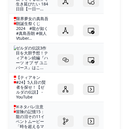
生き延びたい 184
日目【一日一...
限界夢女の真島吾
朗誕生祭くじ
2024 #龍が如く
#真島吾朗 #個人
Vtuber...
ゼルダの伝説3作
目を大胆予想！テ
ィアキン続編『ハ
ーツ オブ ザ ユニ
バース』はこ...
【ティアキン
#24】5人目の賢
者を探せ！【ゼ
ルダの伝説】 -
YouTube
※ネタバレ注意
冒険の記憶15：
龍の泪その11イ
ベントムービー
「時を超えるマ