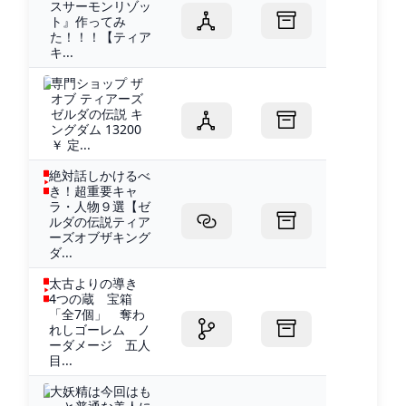
スサーモンリゾッ
ト』作ってみ
た！！！【ティア
キ...
専門ショップ ザ
オブ ティアーズ
ゼルダの伝説 キ
ングダム 13200
￥ 定...
絶対話しかけるべ
き！超重要キャ
ラ・人物９選【ゼ
ルダの伝説ティア
ーズオブザキング
ダ...
太古よりの導き
4つの蔵 宝箱
「全7個」 奪わ
れしゴーレム ノ
ーダメージ 五人
目...
大妖精は今回はも