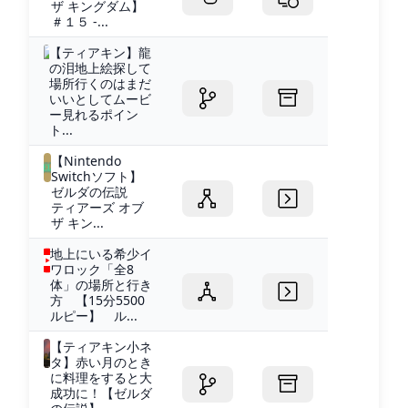
ザ キングダム】
＃１５ -...
【ティアキン】龍
の泪地上絵探して
場所行くのはまだ
いいとしてムービ
ー見れるポイン
ト...
【Nintendo
Switchソフト】
ゼルダの伝説
ティアーズ オブ
ザ キン...
地上にいる希少イ
ワロック「全8
体」の場所と行き
方 【15分5500
ルピー】 ル...
【ティアキン小ネ
タ】赤い月のとき
に料理をすると大
成功に！【ゼルダ