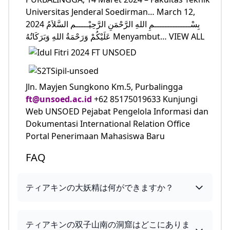
Universitas Jenderal Soedirman… March 12,
2024 بِسْــــــــــــــمِ اللهِ الرَّحْمَنِ الرَّحِيْـــــم السَّلاَمُ
عَلَيْكُمْ وَرَحْمَةُ اللهِ وَبَرَكَاتُهُ Menyambut… VIEW ALL
Jln. Mayjen Sungkono Km.5, Purbalingga
ft@unsoed.ac.id
+62 85175019633 Kunjungi
Web UNSOED Pejabat Pengelola Informasi dan
Dokumentasi International Relation Office
Portal Penerimaan Mahasiswa Baru
FAQ
ティアキンの大妖精は何ができますか？
ティアキンの双子山南の洞窟はどこにありま