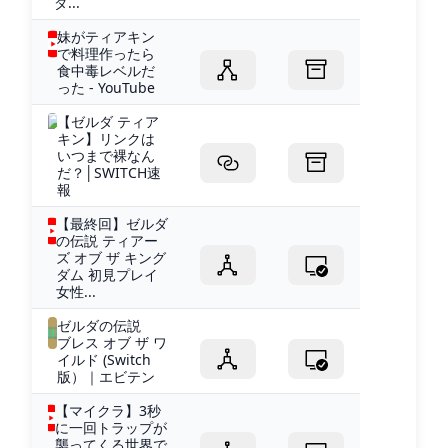
ダ...
妹がティアキン
で料理作ったら
食中毒レベルだ
った - YouTube
【ゼルダ ティア
キン】リンクは
いつまで裸なん
だ？│SWITCH速
報
【最終回】ゼルダ
の伝説 ティアー
ズ オブ ザ キング
ダム 初見プレイ
女性...
ゼルダの伝説
ブレス オブ ザ ワ
イルド (Switch
版）｜エビテン
【マイクラ】3秒
に一回トラップが
襲ってくる世界で