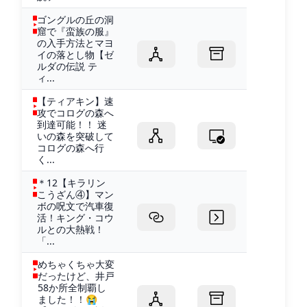
ゴングルの丘の洞
窟で『蛮族の服』
の入手方法とマヨ
イの落とし物【ゼ
ルダの伝説 テ
ィ...
【ティアキン】速
攻でコログの森へ
到達可能！！ 迷
いの森を突破して
コログの森へ行
く...
＊12【キラリン
こうざん④】マン
ボの呪文で汽車復
活！キング・コウ
ルとの大熱戦！
「...
めちゃくちゃ大変
だったけど、井戸
58か所全制覇し
ました！！😭