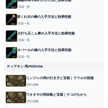
武器一覧
節くれ木の棒の入手方法と効果性能
武器一覧
火打ち石こん棒の入手方法と効果性能
武器一覧
オパールの槍の入手方法と効果性能
武器一覧
ティアキン 祠🎮shrine
ニンジシの祠の行き方と宝箱｜ラウルの祝福
祠の攻略
ワオオサの祠攻略と宝箱｜テコのちから
祠の攻略