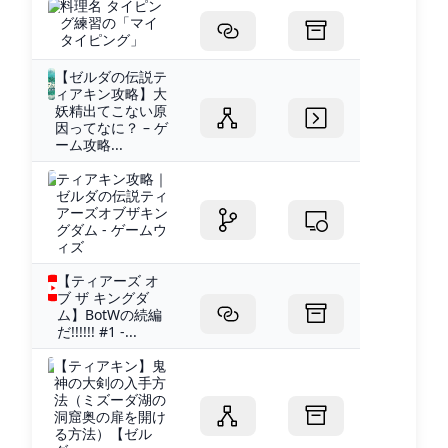
料理名 タイピン
グ練習の「マイ
タイピング」
【ゼルダの伝説テ
ィアキン攻略】大
妖精出てこない原
因ってなに？ – ゲ
ーム攻略...
ティアキン攻略｜
ゼルダの伝説ティ
アーズオブザキン
グダム - ゲームウ
ィズ
【ティアーズ オ
ブ ザ キングダ
ム】BotWの続編
だ!!!!!! #1 -...
【ティアキン】鬼
神の大剣の入手方
法（ミズーダ湖の
洞窟奥の扉を開け
る方法）【ゼル