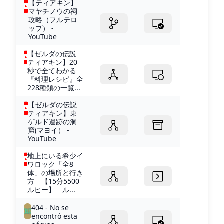
【ティアキン】
マヤチノウの祠
攻略（フルテロ
ップ） -
YouTube
【ゼルダの伝説
ティアキン】20
秒で全てわかる
『料理レシピ』全
228種類の一覧...
【ゼルダの伝説
ティアキン】東
ゲルド遺跡の洞
窟(マヨイ） -
YouTube
地上にいる希少イ
ワロック「全8
体」の場所と行き
方 【15分5500
ルピー】 ル...
404 - No se
encontró esta