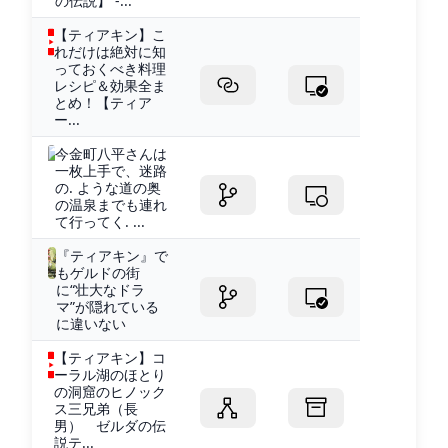
の伝説】 -...
【ティアキン】こ
れだけは絶対に知
っておくべき料理
レシピ＆効果全ま
とめ！【ティア
ー...
今金町八平さんは
一枚上手で、迷路
の. ような道の奥
の温泉までも連れ
て行ってく. ...
『ティアキン』で
もゲルドの街
に“壮大なドラ
マ”が隠れている
に違いない
【ティアキン】コ
ーラル湖のほとり
の洞窟のヒノック
ス三兄弟（長
男） ゼルダの伝
説テ...