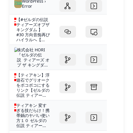
WordPress ›
Error
【#ゼルダの伝説
ティアーズオブザ
キングダム 】
#30 方向音痴再び
ハイラルへ【...
株式会社 HORI
『ゼルダの伝
説 ティアーズ オ
ブ ザ キングダ...
【ティアキン】浮
遊石でグリオーク
をボコボコにする
リンク【ゼルダの
伝説 ティアー...
ティアキン 変す
ぎる技だらけ！携
帯鍋のヤバい使い
方１０ ゼルダの
伝説 ティアー...