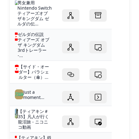
男女兼用
Nintendo Switch
ティアーズオブ
ザキングダム ゼ
ルダの伝...
ゼルダの伝説
ティアーズ オブ
ザ キングダム
3rdトレーラー
-...
【サイド・オー
ダー】パラシェ
ルター（傘）...
Just a
moment...
【ティアキン＃
35】凡人が行く
龍泪旅 - ニコニ
コ動画
【ティアキン】鉄