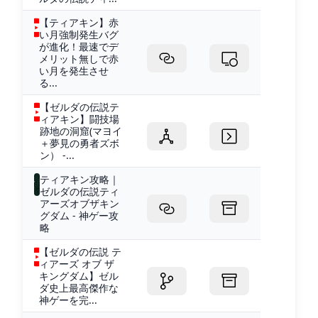
【ティアキン】赤
い月強制発生バグ
が進化！最速でデ
メリット無しで赤
い月を発生させ
る...
【ゼルダの伝説テ
ィアキン】闘技場
跡地の洞窟(マヨイ
＋夢見の勇者ズボ
ン） -...
ティアキン攻略｜
ゼルダの伝説ティ
アーズオブザキン
グダム - 神ゲー攻
略
【ゼルダの伝説 テ
ィアーズ オブ ザ
キングダム】ゼル
ダ史上最高傑作な
神ゲーを完...