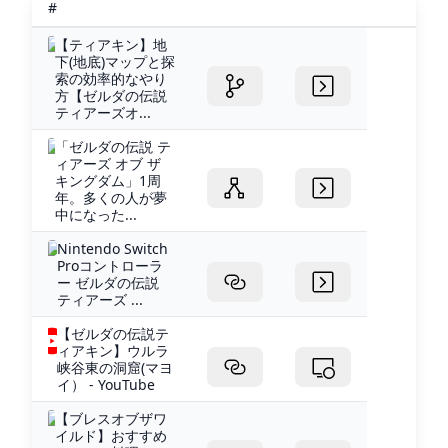
#
【ティアキン】地
下(地底)マップと探
索の効率的なやり
方【ゼルダの伝説
ティアーズオ...
「ゼルダの伝説 テ
ィアーズ オブ ザ
キングダム」1周
年。多くの人が夢
中になった...
Nintendo Switch
Proコントローラ
ー ゼルダの伝説
ティアーズ ...
【ゼルダの伝説テ
ィアキン】ウルラ
峡谷東の洞窟(マヨ
イ） - YouTube
【ブレスオブザワ
イルド】おすすめ