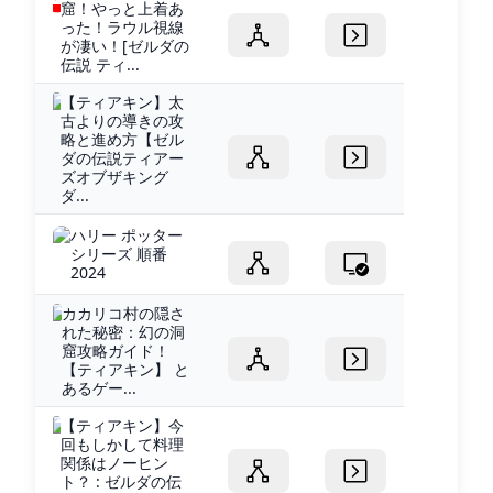
窟！やっと上着あ
った！ラウル視線
が凄い！[ゼルダの
伝説 ティ...
【ティアキン】太
古よりの導きの攻
略と進め方【ゼル
ダの伝説ティアー
ズオブザキング
ダ...
ハリー ポッター
シリーズ 順番
2024
カカリコ村の隠さ
れた秘密：幻の洞
窟攻略ガイド！
【ティアキン】 と
あるゲー...
【ティアキン】今
回もしかして料理
関係はノーヒン
ト？ : ゼルダの伝