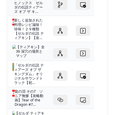
ヒノックス ゼル
ダの伝説ティアー
ズ オブ ザ キ...
新しく追加された
料理レシピ滋味！
珍味！２９種類
【ゼルダの伝説 テ
ィアキン】【攻...
【ティアキン】全
36 深穴の場所と
マップ
「ゼルダの伝説 テ
ィアーズ オブ ザ
キングダム」オリ
ジナルサウンドト
ラック【初...
龍の泪 その7 ソ
ニア無惨【攻略動
画】Tear of the
Dragon #7...
【ゼルダ ティアキ