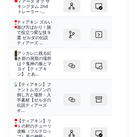
ィアーズ オブ ザ
キングダム 2nd
トレーラー -...
ティアキン ズルい
遊び方ばかり！旅
で役立つ変な技９
選 ゼルダの伝説
ティアーズ ...
アッカレに残る紅
き砦の洞窟の場所
は？鬼神の服とマ
ヨイ【ティアキ
ン】 とあ...
【ティアキン】フ
ァントムガノンの
倒し方と場所・入
手素材【ゼルダの
伝説ティアーズ
オ...
【ティアキン】リ
トの村のチューリ
攻略（フルテロッ
プ）風の神殿 -