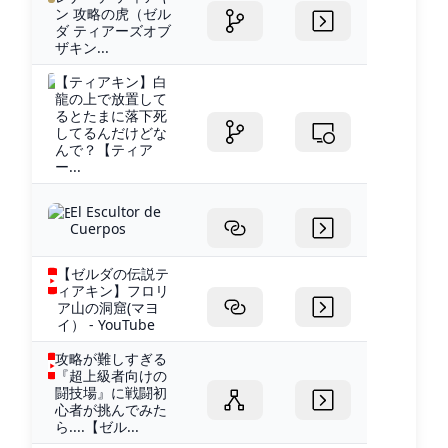
ン 攻略の虎（ゼル
ダ ティアーズオブ
ザキン...
【ティアキン】白
龍の上で放置して
るとたまに落下死
してるんだけどな
んで？【ティア
ー...
El Escultor de
Cuerpos
【ゼルダの伝説テ
ィアキン】フロリ
ア山の洞窟(マヨ
イ） - YouTube
攻略が難しすぎる
『超上級者向けの
闘技場』に戦闘初
心者が挑んでみた
ら....【ゼル...