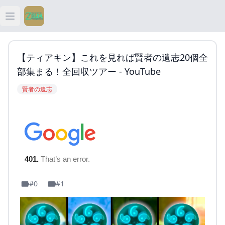
Open main menu
ティアキン
【ティアキン】これを見れば賢者の遺志20個全
ティアキン 祠
部集まる！全回収ツアー - YouTube
賢者の遺志
ティアキン 武器
ティアキン 攻略
#0
#1