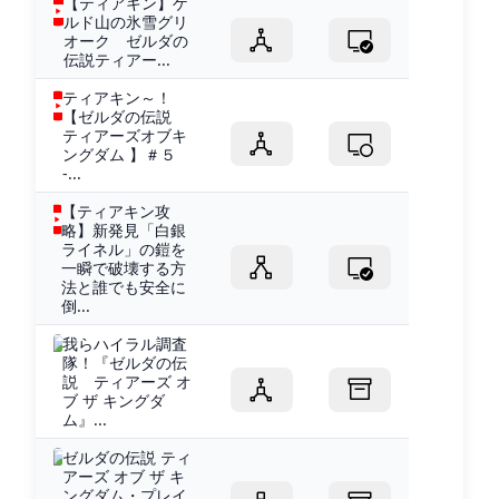
【ティアキン】ゲ
ルド山の氷雪グリ
オーク ゼルダの
伝説ティアー...
ティアキン～！
【ゼルダの伝説
ティアーズオブキ
ングダム 】＃５
-...
【ティアキン攻
略】新発見「白銀
ライネル」の鎧を
一瞬で破壊する方
法と誰でも安全に
倒...
我らハイラル調査
隊！『ゼルダの伝
説 ティアーズ オ
ブ ザ キングダ
ム』...
ゼルダの伝説 ティ
アーズ オブ ザ キ
ングダム・プレイ