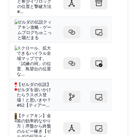
と希少イワロック
の位置と撃破方法
#...
ゼルダの伝説ティ
アキン攻略 - ゲー
ムブログちゅこっ
と陽だまる
スクロール、拡大
できるハイラル全
域マップです。
「試練の祠」の位
置、鳥望台の位置
な...
【ゼルダの伝説】
ゼルダを追いかけ
たらラスボス登
場！と思いきや？
#62【ティアー...
【ティアキン】金
策の効率的なやり
方｜序盤から終盤
のルピー稼ぎ【ゼ
ルダの伝説ティ...