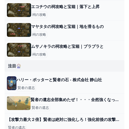
エコチウの祠攻略と宝箱｜落下と上昇
祠の攻略
マヤタタの祠攻略と宝箱｜地を滑るもの
祠の攻略
ムサノキラの祠攻略と宝箱｜ブラブラと
祠の攻略
注目🎡
ハリー・ポッターと賢者の石 - 株式会社 静山社
賢者の遺志
賢者の遺志全部集めたぜ！・・・全然強くなった気がしねぇｗｗｗ - ゼルダの伝説まとめ速報｜ティアキン｜ブレワイ
賢者の遺志
【攻撃力最大２倍】賢者は絶対に強化しろ！強化前後の攻撃力比較検証【ティアキン】 - YouTube
賢者の遺志