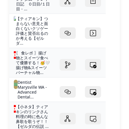
日記 ０日目/１日
目 - ...
【ティアキン】つ
まらない意見と面
白くないクソゲー
評価と賛否出るの
か考える【ゼル
ダ...
〖 食レポ 〗揚げ
物とスイーツ食べ
て優勝する！🥳🤍
揚げ物&スイーツ
バーチャル物...
Dentist
Marysville WA -
Advanced
Dental...
【小ネタ】ティア
キンのリンクさん
料理の時に色んな
鼻歌を歌うぞ！！
【ゼルダの伝説 ...