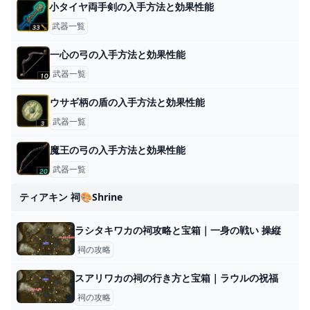
小タイヤ両手剣の入手方法と効果性能
武器一覧
一心の弓の入手方法と効果性能
武器一覧
ウサギ柄の盾の入手方法と効果性能
武器一覧
魔王の弓の入手方法と効果性能
武器一覧
ティアキン 祠🎨shrine
ラシタキワカの祠攻略と宝箱｜一身の戦い 操縦
祠の攻略
スアリワカの祠の行き方と宝箱｜ラウルの祝福
祠の攻略