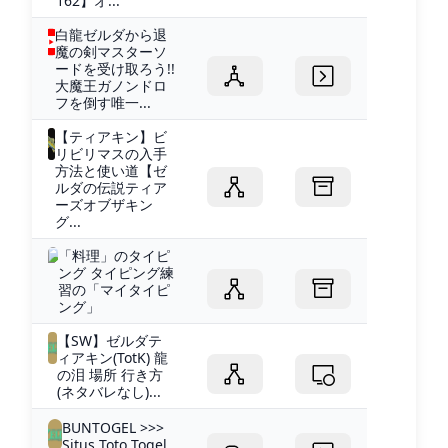
162】オ...
白龍ゼルダから退
魔の剣マスターソ
ードを受け取ろう!!
大魔王ガノンドロ
フを倒す唯一...
【ティアキン】ビ
リビリマスの入手
方法と使い道【ゼ
ルダの伝説ティア
ーズオブザキン
グ...
「料理」のタイピ
ング タイピング練
習の「マイタイピ
ング」
【SW】ゼルダテ
ィアキン(TotK) 龍
の泪 場所 行き方
(ネタバレなし)...
BUNTOGEL >>>
Situs Toto Togel