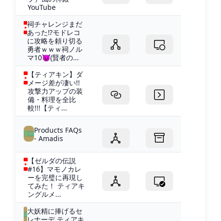
YouTube
祠チャレンジまだ
あった⁉モドレコ
に攻略を頼り切る
勇者ｗｗｗ祠ノル
マ10😈(賢者の...
【ティアキン】ダ
メージ差が凄い!!
攻撃力アップの装
備・料理を全比
較!!!【ティ...
Products FAQs
- Amadis
【ゼルダの伝説
#16】マモノカレ
ーを完璧に再現し
てみた！ ティアキ
ングルメ...
大妖精に捧げるセ
レナーデ ティアキ