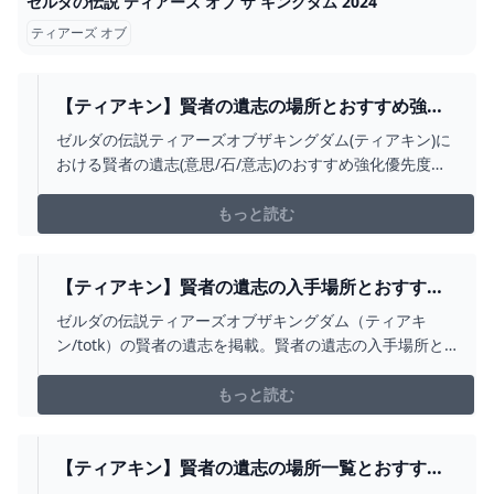
ゼルダの伝説 ティアーズ オブ ザ キングダム 2024
ティアーズ オブ
【ティアキン】賢者の遺志の場所とおすすめ強化
優先度【ゼルダの伝説ティアーズオブザキングダ
ゼルダの伝説ティアーズオブザキングダム(ティアキン)に
ム】 ティアキン
おける賢者の遺志(意思/石/意志)のおすすめ強化優先度で
す。ティアキン賢者の遺志の場所マップや使い方、その
効果について掲載しています。
もっと読む
【ティアキン】賢者の遺志の入手場所とおすすめ
強化先【ゼルダの伝説ティアーズオブザキングダ
ゼルダの伝説ティアーズオブザキングダム（ティアキ
ム】 - 神ゲー攻略
ン/totk）の賢者の遺志を掲載。賢者の遺志の入手場所と
おすすめ強化先、盟約の使い方についても紹介していま
す。
もっと読む
【ティアキン】賢者の遺志の場所一覧とおすすめ