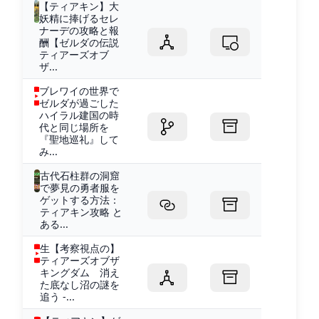
【ティアキン】大
妖精に捧げるセレ
ナーデの攻略と報
酬【ゼルダの伝説
ティアーズオブ
ザ...
ブレワイの世界で
ゼルダが過ごした
ハイラル建国の時
代と同じ場所を
『聖地巡礼』して
み...
古代石柱群の洞窟
で夢見の勇者服を
ゲットする方法：
ティアキン攻略 と
ある...
生【考察視点の】
ティアーズオブザ
キングダム 消え
た底なし沼の謎を
追う -...