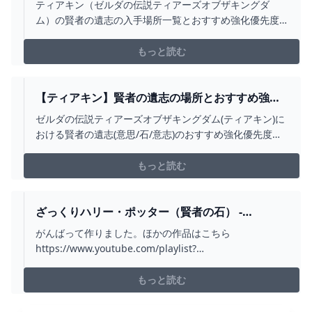
強化優先度【ゼルダの伝説ティアーズオブザキン
ティアキン（ゼルダの伝説ティアーズオブザキングダ
グダム】｜ゲームエイト
ム）の賢者の遺志の入手場所一覧とおすすめ強化優先度
です。賢者の石の取り方や賢者の意思の場所について詳
しく掲載しています。ゼルダの伝説ティアキン賢者の遺
もっと読む
志について知りたい方は参考にしてください。
【ティアキン】賢者の遺志の場所とおすすめ強化
優先度【ゼルダの伝説ティアーズオブザキングダ
ゼルダの伝説ティアーズオブザキングダム(ティアキン)に
ム】 - ゲームウィズ
おける賢者の遺志(意思/石/意志)のおすすめ強化優先度で
す。ティアキン賢者の遺志の場所マップや使い方、その
効果について掲載しています。
もっと読む
ざっくりハリー・ポッター（賢者の石） -
YOUTUBE
がんばって作りました。ほかの作品はこちら
https://www.youtube.com/playlist?
list=PLiY2p3Zrgt3IX2w8K0nFdEpKZjEqcw4Bkツイッタ
ーhttps://twitter.com/kysdane↓配信もやってます
もっと読む
↓https://www.youtube.com...