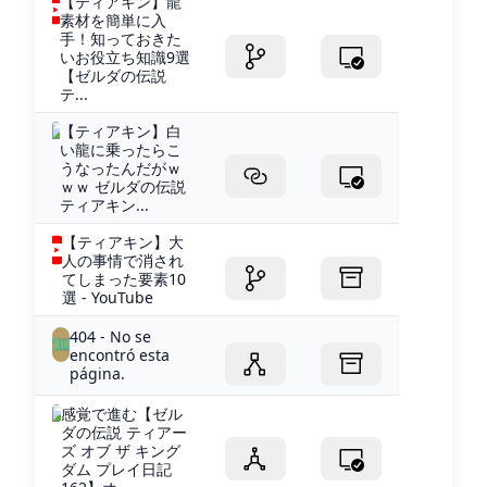
【ティアキン】龍
素材を簡単に入
手！知っておきた
いお役立ち知識9選
【ゼルダの伝説
テ...
【ティアキン】白
い龍に乗ったらこ
うなったんだがｗ
ｗｗ ゼルダの伝説
ティアキン...
【ティアキン】大
人の事情で消され
てしまった要素10
選 - YouTube
404 - No se
encontró esta
página.
感覚で進む【ゼル
ダの伝説 ティアー
ズ オブ ザ キング
ダム プレイ日記