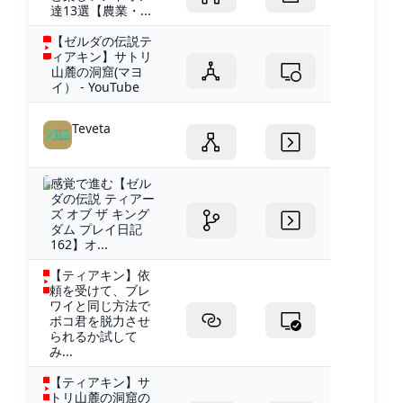
達13選【農業・...
【ゼルダの伝説テ
ィアキン】サトリ
山麓の洞窟(マヨ
イ） - YouTube
Teveta
感覚で進む【ゼル
ダの伝説 ティアー
ズ オブ ザ キング
ダム プレイ日記
162】オ...
【ティアキン】依
頼を受けて、ブレ
ワイと同じ方法で
ボコ君を脱力させ
られるか試して
み...
【ティアキン】サ
トリ山麓の洞窟の