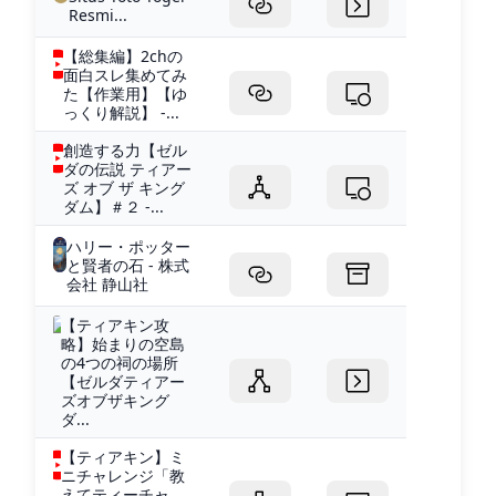
Resmi...
【総集編】2chの
面白スレ集めてみ
た【作業用】【ゆ
っくり解説】 -...
創造する力【ゼル
ダの伝説 ティアー
ズ オブ ザ キング
ダム】＃２ -...
ハリー・ポッター
と賢者の石 - 株式
会社 静山社
【ティアキン攻
略】始まりの空島
の4つの祠の場所
【ゼルダティアー
ズオブザキング
ダ...
【ティアキン】ミ
ニチャレンジ「教
えてティーチャ