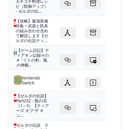
カチコチ料理レシ
ピ（防御アップ）
- ゼルダの伝...
【攻略】最強装備
特集！武器と防具
の組み合わせ含め
て解説します【ゼ
ルダの伝説ティ...
【ゲーム日記】テ
ィアキン記録その
4「リトの村、風
の神殿」
Nintendo
Switch
【ゼルダの伝説】
Part232 - 龍の泪
（1～5）【ティア
ーズ オブ ザ キ
ン...
ゼルダの伝説 テ