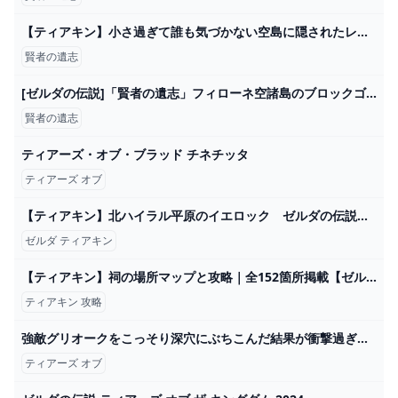
【ティアキン】小さ過ぎて誰も気づかない空島に隠されたレア宝箱！賢者の遺志や古びた地図などのレアアイテムをとりにいこう！ - YouTube
賢者の遺志
[ゼルダの伝説]「賢者の遺志」フィローネ空諸島のブロックゴーレム持つ - YouTube
賢者の遺志
ティアーズ・オブ・ブラッド チネチッタ
ティアーズ オブ
【ティアキン】北ハイラル平原のイエロック ゼルダの伝説ティアーズ オブザキングダム #ゼルダの伝説 #ティアキン #zelda #shorts - YouTube
ゼルダ ティアキン
【ティアキン】祠の場所マップと攻略｜全152箇所掲載【ゼルダの伝説ティアーズオブザキングダム】｜ゲームエイト
ティアキン 攻略
強敵グリオークをこっそり深穴にぶちこんだ結果が衝撃過ぎた...！【ゼルダの伝説ティアーズオブザキングダム】【Totk】 - YouTube
ティアーズ オブ