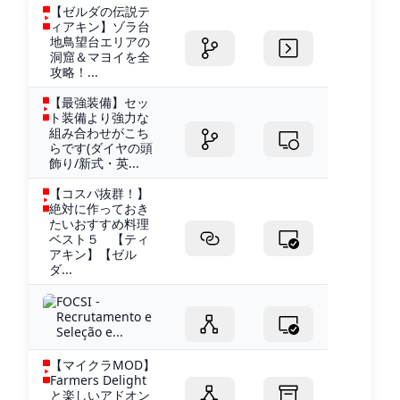
【ゼルダの伝説テ
ィアキン】ゾラ台
地鳥望台エリアの
洞窟＆マヨイを全
攻略！...
【最強装備】セッ
ト装備より強力な
組み合わせがこち
らです(ダイヤの頭
飾り/新式・英...
【コスパ抜群！】
絶対に作っておき
たいおすすめ料理
ベスト５ 【ティ
アキン】【ゼル
ダ...
FOCSI -
Recrutamento e
Seleção e...
【マイクラMOD】
Farmers Delight
と楽しいアドオン