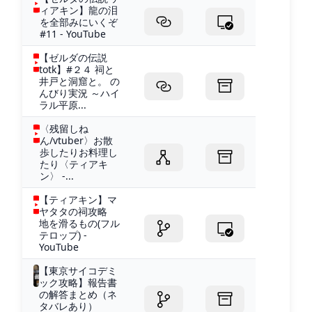
ィアキン】龍の泪
を全部みにいくぞ
#11 - YouTube
【ゼルダの伝説
totk】#２４ 祠と
井戸と洞窟と。 の
んびり実況 ～ハイ
ラル平原...
〈残留しね
ん/vtuber〉お散
歩したりお料理し
たり〈ティアキ
ン〉 -...
【ティアキン】マ
ヤタタの祠攻略
地を滑るもの(フル
テロップ) -
YouTube
【東京サイコデミ
ック攻略】報告書
の解答まとめ（ネ
タバレあり）