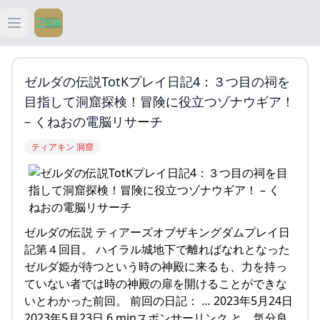
Open main menu
ティアキン
ゼルダの伝説TotKプレイ日記4：３つ目の祠を
ティアキン 祠
目指して洞窟探検！冒険に役立つゾナウギア！
– くねおの電脳リサーチ
ティアキン 武器
ティアキン 洞窟
ティアキン 攻略
ゼルダの伝説 ティアーズオブザキングダムプレイ日
記第４回目。 ハイラル城地下で離ればなれとなった
ゼルダ姫が待つという時の神殿に来るも、力を持っ
ていない者では時の神殿の扉を開けることができな
いとわかった前回。 前回の日記： … 2023年5月24日
2023年5月23日 6 minスポンサーリンク と、気分良