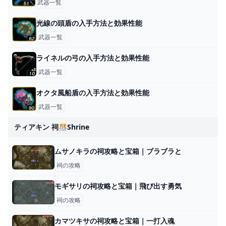
武器一覧
光線の頭盾の入手方法と効果性能
武器一覧
ライネルの弓の入手方法と効果性能
武器一覧
オクタ風船盾の入手方法と効果性能
武器一覧
ティアキン 祠🎊shrine
ムサノキラの祠攻略と宝箱｜ブラブラと
祠の攻略
モギサリの祠攻略と宝箱｜飛び出す勇気
祠の攻略
カマツキサの祠攻略と宝箱｜一打入魂