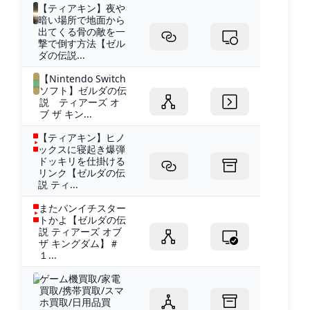
【ティアキン】夜や
暗い場所で地面から
出てくる骨の敵を一
撃で倒す方法【ゼル
ダの伝説...
【Nintendo Switch
ソフト】ゼルダの伝
説 ティアーズ オ
ブ ザ キン...
【ティアキン】ヒノ
ックスに寝起き爆弾
ドッキリを仕掛ける
リンク【ゼルダの伝
説 ティ...
またパンイチスター
トかよ【ゼルダの伝
説 ティアーズ オブ
ザ キングダム】＃
１...
ゲーム機買取/家電
買取/携帯買取/スマ
ホ買取/日用品買