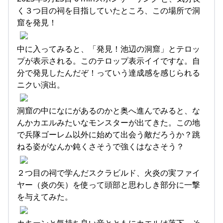
く３つ目の祠を目指していたところ、この場所で洞
窟を発見！
中に入ってみると、「発見！池辺の洞窟」とテロッ
プが表示される。このテロップ表示イイですな。自
分で発見したんだぞ！っていう達成感を感じられる
ニクい演出。
洞窟の中になにがあるのかと奥へ進んでみると、な
んかカエルみたいなモンスターが出てきた。この地
で兵隊ゴーレム以外に始めて出会う敵だろうか？跳
ねる姿がなんか鈍くさそうで強くはなさそう？
２つ目の祠で学んだスクラビルド、火炎の実ファイ
ヤー（炎の矢）を使って頭部と思わしき部分に一撃
を与えてみた。
カキーンと気持ち良い音とともにカエルは落下、そ