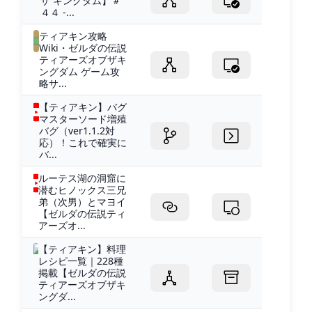
ザ キングダム】＃
４４ -...
ティアキン攻略
Wiki・ゼルダの伝説
ティアーズオブザキ
ングダム ゲーム攻
略サ...
【ティアキン】バグ
マスターソード増殖
バグ（ver1.1.2対
応）！これで確実に
バ...
ルーテス湖の洞窟に
潜むヒノックス三兄
弟（次男）とマヨイ
【ゼルダの伝説ティ
アーズオ...
【ティアキン】料理
レシピ一覧｜228種
掲載【ゼルダの伝説
ティアーズオブザキ
ングダ...