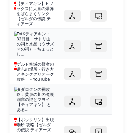
【ティアキン】ヒノ
ックスに大量の爆弾
をばらまくリンク
【ゼルダの伝説 テ
ィアーズ ...
TotKティアキン・
32日目 サトリ山
の祠と水晶（ウサズ
マの祠） - ちょっと
し...
ゲルド空域の賢者の
遺志の場所・行き方
とキンググリオーク
攻略！ - YouTube
タダロクンの祠攻
略：黄泉の川の滝裏
洞窟の謎とマヨイ
【ティアキン】 と
ある...
【ボックリン】出現
場所 攻略【ゼルダ
の伝説 ティアーズ