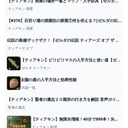
【ティアキン】洞窟の場所一覧とマップ・入手防具【ゼルダの伝説ティアーズオブザキングダム】 - ゲームウィズ
ティアキン 洞窟
【#376】石切り場の採掘抗の探索①何を供える？[ゼルダの伝説 ティアーズ オブ ザ キングダム] - YouTube
ティアキン 洞窟
伝説の装備ザックザク！【ゼルダの伝説 ティアーズ オブ ザ キングダム】#8 - YouTube
ティアーズ オブ
【ティアキン】ビリビリマスの入手方法と使い道【ゼルダの伝説ティアーズオブザキングダム】 - 神ゲー攻略
ゼルダ ティアキン
太陽の盾の入手方法と効果性能
武器一覧
【ティアキン】賢者の遺志２０箇所の行き方を解説 音声ガイドで解りやすく説明いたします Zelda TOTK ゼルダの伝説 ティアーズオブザキングダム - YouTube
賢者の遺志
【ティアキン】無限矢増殖！40分で999本！矢が足りない時の集め方 - ゼルダ攻略Wikiティアキンまとめ速報
ティアキン 料理