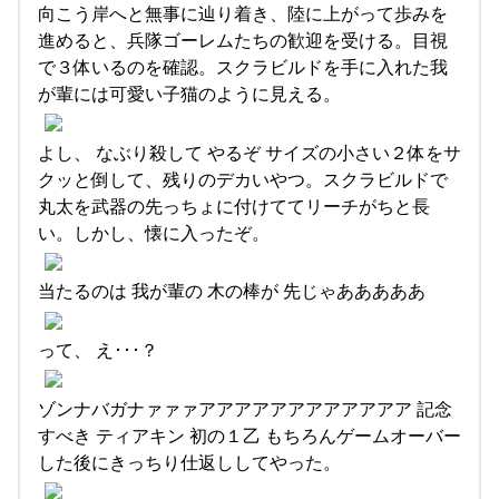
向こう岸へと無事に辿り着き、陸に上がって歩みを
進めると、兵隊ゴーレムたちの歓迎を受ける。目視
で３体いるのを確認。スクラビルドを手に入れた我
が輩には可愛い子猫のように見える。
よし、 なぶり殺して やるぞ サイズの小さい２体をサ
クッと倒して、残りのデカいやつ。スクラビルドで
丸太を武器の先っちょに付けててリーチがちと長
い。しかし、懐に入ったぞ。
当たるのは 我が輩の 木の棒が 先じゃあああああ
って、 え･･･？
ゾンナバガナァァァアアアアアアアアアアアア 記念
すべき ティアキン 初の１乙 もちろんゲームオーバー
した後にきっちり仕返ししてやった。