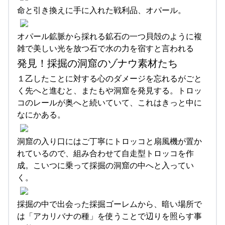
命と引き換えに手に入れた戦利品、オパール。
オパール鉱脈から採れる鉱石の一つ貝殻のように複
雑で美しい光を放つ石で水の力を宿すと言われる
発見！採掘の洞窟のゾナウ素材たち
１乙したことに対する心のダメージを忘れるがごと
く先へと進むと、またもや洞窟を発見する。トロッ
コのレールが奥へと続いていて、これはきっと中に
なにかある。
洞窟の入り口にはご丁寧にトロッコと扇風機が置か
れているので、組み合わせて自走型トロッコを作
成。こいつに乗って採掘の洞窟の中へと入ってい
く。
採掘の中で出会った採掘ゴーレムから、暗い場所で
は「アカリバナの種」を使うことで辺りを照らす事