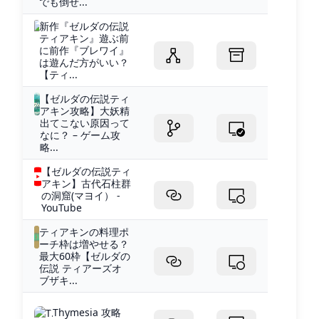
でも倒せ...
新作『ゼルダの伝説
ティアキン』遊ぶ前
に前作『ブレワイ』
は遊んだ方がいい？
【ティ...
【ゼルダの伝説ティ
アキン攻略】大妖精
出てこない原因って
なに？ – ゲーム攻
略...
【ゼルダの伝説ティ
アキン】古代石柱群
の洞窟(マヨイ） -
YouTube
ティアキンの料理ポ
ーチ枠は増やせる？
最大60枠【ゼルダの
伝説 ティアーズオ
ブザキ...
Thymesia 攻略