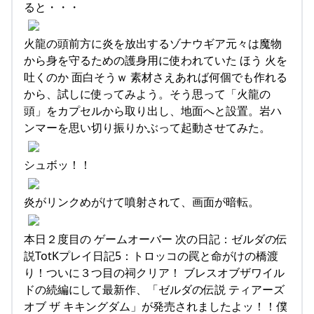
ると・・・
火龍の頭前方に炎を放出するゾナウギア元々は魔物
から身を守るための護身用に使われていた ほう 火を
吐くのか 面白そうｗ 素材さえあれば何個でも作れる
から、試しに使ってみよう。そう思って「火龍の
頭」をカプセルから取り出し、地面へと設置。岩ハ
ンマーを思い切り振りかぶって起動させてみた。
シュボッ！！
炎がリンクめがけて噴射されて、画面が暗転。
本日２度目の ゲームオーバー 次の日記：ゼルダの伝
説TotKプレイ日記5：トロッコの罠と命がけの橋渡
り！ついに３つ目の祠クリア！ ブレスオブザワイル
ドの続編にして最新作、「ゼルダの伝説 ティアーズ
オブ ザ キキングダム」が発売されましたよッ！！僕