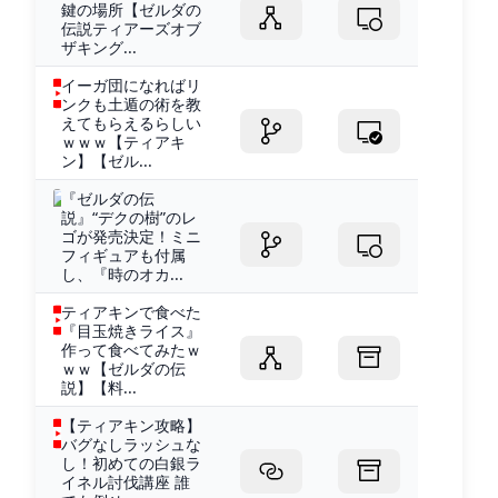
鍵の場所【ゼルダの
伝説ティアーズオブ
ザキング...
イーガ団になればリ
ンクも土遁の術を教
えてもらえるらしい
ｗｗｗ【ティアキ
ン】【ゼル...
『ゼルダの伝
説』“デクの樹”のレ
ゴが発売決定！ミニ
フィギュアも付属
し、『時のオカ...
ティアキンで食べた
『目玉焼きライス』
作って食べてみたｗ
ｗｗ【ゼルダの伝
説】【料...
【ティアキン攻略】
バグなしラッシュな
し！初めての白銀ラ
イネル討伐講座 誰