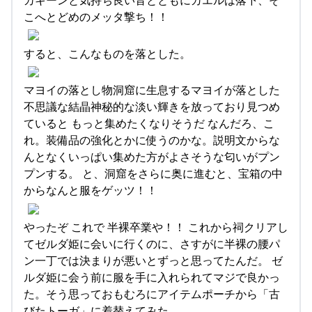
こへとどめのメッタ撃ち！！
すると、こんなものを落とした。
マヨイの落とし物洞窟に生息するマヨイが落とした
不思議な結晶神秘的な淡い輝きを放っており見つめ
ていると もっと集めたくなりそうだ なんだろ、こ
れ。装備品の強化とかに使うのかな。説明文からな
んとなくいっぱい集めた方がよさそうな匂いがプン
プンする。 と、洞窟をさらに奥に進むと、宝箱の中
からなんと服をゲッツ！！
やったぞ これで 半裸卒業や！！ これから祠クリアし
てゼルダ姫に会いに行くのに、さすがに半裸の腰パ
ン一丁では決まりが悪いとずっと思ってたんだ。 ゼ
ルダ姫に会う前に服を手に入れられてマジで良かっ
た。そう思っておもむろにアイテムポーチから「古
びたトーガ」に着替えてみた。