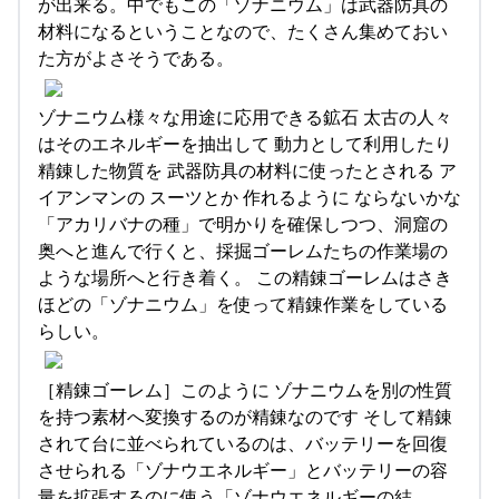
が出来る。中でもこの「ゾナニウム」は武器防具の
材料になるということなので、たくさん集めておい
た方がよさそうである。
ゾナニウム様々な用途に応用できる鉱石 太古の人々
はそのエネルギーを抽出して 動力として利用したり
精錬した物質を 武器防具の材料に使ったとされる ア
イアンマンの スーツとか 作れるように ならないかな
「アカリバナの種」で明かりを確保しつつ、洞窟の
奥へと進んで行くと、採掘ゴーレムたちの作業場の
ような場所へと行き着く。 この精錬ゴーレムはさき
ほどの「ゾナニウム」を使って精錬作業をしている
らしい。
［精錬ゴーレム］このように ゾナニウムを別の性質
を持つ素材へ変換するのが精錬なのです そして精錬
されて台に並べられているのは、バッテリーを回復
させられる「ゾナウエネルギー」とバッテリーの容
量を拡張するのに使う「ゾナウエネルギーの結