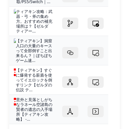
取/PS5/Switch｜...
ティアキン攻略：武
器・弓・斧の集め
方。おすすめの補充
場所は？【ゼルダ
ティアー...
【ティアキン】洞窟
入口の大量のキース
って全部倒すこと出
来るん？｜ぽちぽち
ゲーム速...
【ティアキン】すぐ
に爆発する薪盾を使
ってイエロックを倒
すリンク【ゼルダの
伝説 テ...
意外と見落としがち
なラネール空諸島の
賢者の遺志の入手場
所【ティアキン攻
略】 -...