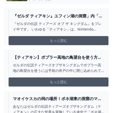
『ゼルダ ティアキン』ユフィン湖の洞窟」内「モ
シャピンの祠」とほこらチャレンジ「ユフィン湖
『ゼルダの伝説 ティアーズ オブ ザ キングダム』をプレ
の洞窟に眠る水晶」を攻略しました - ディスディ
イ中です。 いわゆる「ティアキン」は、Nintendo
スブログ
Switch用のオープンワールド・アクション・アドベンチ
ャーゲームです。 前回は「シスラナの祠」とほこらチャ
もっと読む
レンジ「ヘブラ山の北の祠と水晶」を攻略しました。 今
回は「モシャピンの祠」とほこらチャレンジ「ユフィ…
【ティアキン】ポプラー高地の鳥望台を使う方
法・ポプラー高地北の井戸の中にいる男を助ける
ゼルダの伝説ティアーズオブザキングダムでポプラー高
方法【ゼルダの伝説ティアーズオブザキングダ
地の鳥望台を使うには手前の井戸の中に閉じ込められて
ム】
いる男を助ける必要があります。 井戸から入ると罠を解
除することができないので反対側に回ってスイッチを
もっと読む
マオイケスカの祠の場所！ボネ湖東の洞窟のマヨ
イとコログ【ティアキン】 とあるゲームブログの
あなたはゼルダの伝説ティアーズオブザキングダム（テ
軌跡
ィアキン）の広大な世界を冒険している途中で「ボネ湖