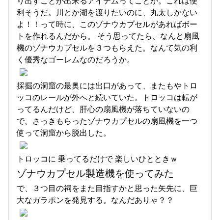
り出すことが出来るアイテムってことか。これは便
利そうだ。川とか湖を渡りたいのに、丸太しかない
よ！！って時に、このゾナウカプセルがあればボー
トを作れるんだから。 そう思ってたら、なんと扇風
機のゾナウカプセルを３つもらえた。なんて気の利
く優秀なゴーレムなのだろうか。
採掘の洞窟の最奥には出口があって、またもやトロ
ッコのレールが外へと続いていた。トロッコは転が
ってるんだけど、肝心の扇風機が落ちていないの
で、さっきもらったゾナウカプセルの扇風機を一つ
使って洞窟から脱出した。
トロッコに 乗ってるだけで 楽しいひとときｗ
ゾナウカプセル製造機を使ってみた
で、３つ目の祠をまた目指すかと思った矢先に、巨
大なガラポンを発見する。なんだありゃ？？