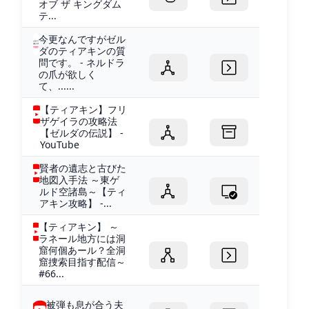
オブ ザ キングダム
テ...
今更なんですがゼル
ダのティアキンの質
問です。 - ネルドラ
の爪が欲しく
て、......
【ティアキン】フリ
ザゲイラの攻略法
【ゼルダの伝説】 -
YouTube
賢者の遺志と古びた
地図入手法 ～東ゲ
ルド空諸島～【ティ
アキン攻略】 -...
【ティアキン】 ～
ラネール地方には洞
窟何個あール？全洞
窟捜索目指す配信～
#66...
被弾も息が合う夫