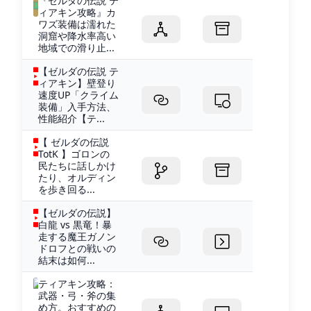
『ゼルダの伝説 テ
ィアキン攻略』カ
ワズ装備は濡れた
洞窟や降水率高い
地域での滑り止...
【ゼルダの伝説 テ
ィアキン】壁登り
速度UP「クライム
装備」入手方法、
性能紹介【テ...
【 ゼルダの伝説
TotK 】ゴロンの
民たちに話しかけ
たり、オルディン
を歩き回る...
【ゼルダの伝説】
白龍 vs 黒竜！暴
走する魔王ガノン
ドロフとの戦いの
結末は如何...
ティアキン攻略：
武器・弓・斧の集
め方。おすすめの