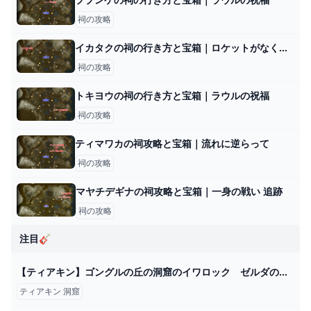
祠の攻略
イカタクの祠の行き方と宝箱｜ロケットがなくなったら？
祠の攻略
トキヨウの祠の行き方と宝箱｜ラウルの祝福
祠の攻略
ティマワカの祠攻略と宝箱｜流れに逆らって
祠の攻略
マヤチデギナの祠攻略と宝箱｜一身の戦い 追跡
祠の攻略
注目🎸
【ティアキン】ゴングルの丘の洞窟のイワロック ゼルダの伝説ティアーズ オブザキングダム2周目 #ゼルダの伝説 #ティアキン #zelda #shorts - YouTube
ティアキン 洞窟