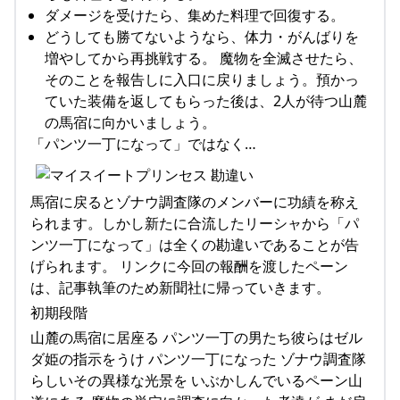
ダメージを受けたら、集めた料理で回復する。
どうしても勝てないようなら、体力・がんばりを
増やしてから再挑戦する。 魔物を全滅させたら、
そのことを報告しに入口に戻りましょう。預かっ
ていた装備を返してもらった後は、2人が待つ山麓
の馬宿に向かいましょう。
「パンツ一丁になって」ではなく…
馬宿に戻るとゾナウ調査隊のメンバーに功績を称え
られます。しかし新たに合流したリーシャから「パ
ンツ一丁になって」は全くの勘違いであることが告
げられます。 リンクに今回の報酬を渡したペーン
は、記事執筆のため新聞社に帰っていきます。
初期段階
山麓の馬宿に居座る パンツ一丁の男たち彼らはゼル
ダ姫の指示をうけ パンツ一丁になった ゾナウ調査隊
らしいその異様な光景を いぶかしんでいるペーン山