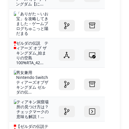
ングダム【に...
「ありがた～いお
宝」を攻略してき
ました - ゲームブ
ログちゅこっと陽
だまる
ゼルダの伝説 テ
ィアーズ オブ ザ
キングダム_始ま
りの空島
100%RTA_42...
男女兼用
Nintendo Switch
ティアーズオブザ
キングダム ゼル
ダの伝...
ティアキン洞窟場
所の見つけ方は？
チェックマークの
意味も解説！...
【ゼルダの伝説テ