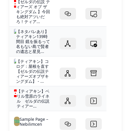
【ゼルダの伝説 テ
ィアーズ オブ ザ
キングダム 】今回
も絶対アツいだ
ろ！ティア...
【ネタバレあり】
ティアキン139時
間目 鏡を振るって
名もない島で賢者
の遺志と星見...
【ティアキン】コ
ログ：屋根を直す
【ゼルダの伝説テ
ィアーズオブザキ
ングダム】 - ...
【ティアキン】ベ
リル雪原のライネ
ル ゼルダの伝説
ティアー...
Sample Page –
Nebilimcen