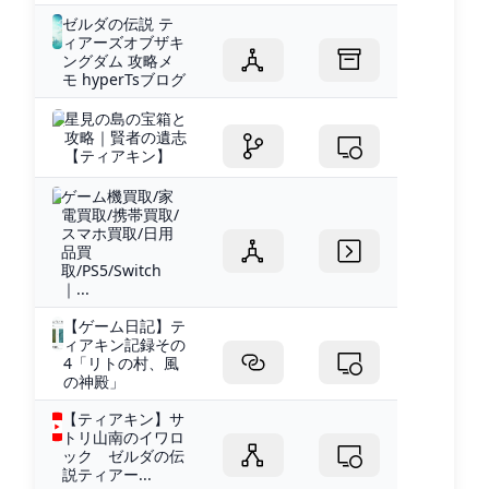
ゼルダの伝説 テ
ィアーズオブザキ
ングダム 攻略メ
モ hyperTsブログ
星見の島の宝箱と
攻略｜賢者の遺志
【ティアキン】
ゲーム機買取/家
電買取/携帯買取/
スマホ買取/日用
品買
取/PS5/Switch
｜...
【ゲーム日記】テ
ィアキン記録その
4「リトの村、風
の神殿」
【ティアキン】サ
トリ山南のイワロ
ック ゼルダの伝
説ティアー...