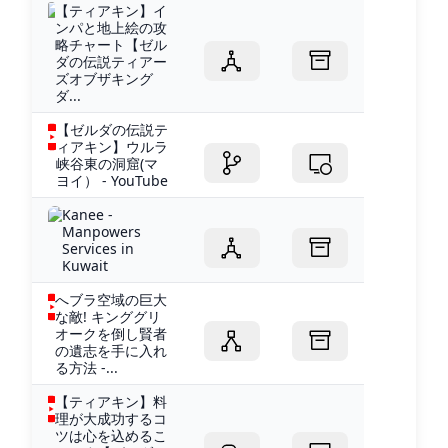
【ティアキン】イ
ンパと地上絵の攻
略チャート【ゼル
ダの伝説ティアー
ズオブザキング
ダ...
【ゼルダの伝説テ
ィアキン】ウルラ
峡谷東の洞窟(マ
ヨイ） - YouTube
Kanee -
Manpowers
Services in
Kuwait
へブラ空域の巨大
な敵! キンググリ
オークを倒し賢者
の遺志を手に入れ
る方法 -...
【ティアキン】料
理が大成功するコ
ツは心を込めるこ