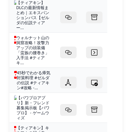
【ティアキン】
DLCの最新情報ま
とめ｜エキスパン
ションパス【ゼル
ダの伝説ティア
ー...
ウォルナット山の
洞窟攻略！攻撃力
アップの頭装備
「蛮族の腰巻き」
入手法 #ティア
キ...
45秒でわかる瘴気
対策料理 #ゼルダ
の伝説 #ティアキ
ン#攻略 -...
【パワプロアプ
リ】新・フレンド
募集掲示板【パワ
プロ】 - ゲームウ
ィズ
【ティアキン】キ