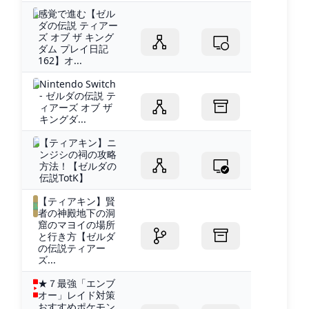
感覚で進む【ゼル
ダの伝説 ティアー
ズ オブ ザ キング
ダム プレイ日記
162】オ...
Nintendo Switch
- ゼルダの伝説 テ
ィアーズ オブ ザ
キングダ...
【ティアキン】ニ
ンジシの祠の攻略
方法！【ゼルダの
伝説TotK】
【ティアキン】賢
者の神殿地下の洞
窟のマヨイの場所
と行き方【ゼルダ
の伝説ティアー
ズ...
★７最強「エンブ
オー」レイド対策
おすすめポケモン