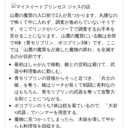
山麓の魔窟の入口前で2人が見つかります。丸腰なの
で怖くて中に入れず、調査が進めらていないそうで
す。そこでリンクがパンツ一丁で調査するお手本を
見せることになります。 山麓の魔窟にいる敵は全部
で4体（青モリブリン、ボコブリン3体）です。ここ
では「山麓の魔窟を占拠した魔物の群れ」を全滅す
るのが目的です。
最初はしゃがんで移動。敵との交戦は避けて、武
器や料理集めに勤しむ。
青モリブリンの背後からそっと近づき、「兵士の
槍」を奪う。槍はリーチが長くて戦闘に有利なの
はもちろん、青モリブリンの武器を奪って攻撃力
を削ぐことにつながる。
ボコブリンのうち1体は鎧を着ているので、「大岩
×武器」でハンマーを用意する。
魔物に見つかってしまったら、木箱を壊して中か
らも料理等を回収する。