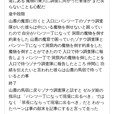
道にある 魔物の巣穴に調査に向かった者達が まだ戻
らないことも心配だ
途中段階
山麓の魔窟に行くと 入口にパンツ一丁のゾナウ調査
隊がいた彼らは中にいる魔物を倒せないと困ってい
たので 自分がパンツ一丁になって 洞窟の魔物を倒す
約束をした 山麓の魔窟で困っていたゾナウ調査隊と
パンツ一丁になって洞窟内の魔物を倒す約束をした
魔物を倒すことができたので 入口で待つ調査隊に報
告しよう パンツ一丁で 洞窟内の魔物を倒したことを
入口で待つゾナウ調査隊に報告したところ 仲間に 功
績を伝えたいと言われた彼らは山麓の馬宿で待って
いるとの事
終了
山麓の馬宿に戻りゾナウ調査隊と話すと ゼルダ姫の
指示は 「パンツ一丁になって現場に出るべき」 では
なく 「班長にならって現場に出るべき」だと わかっ
たペーンは事の顛末を記事にすると言って去った