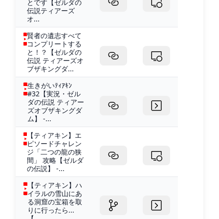
とです【ゼルダの
伝説ティアーズ
オ...
賢者の遺志すべて
コンプリートする
と！？【ゼルダの
伝説 ティアーズオ
ブザキングダ...
生きがいﾃｨｱｷﾝ
#32【実況・ゼル
ダの伝説 ティアー
ズオブザキングダ
ム】 -...
【ティアキン】エ
ピソードチャレン
ジ「二つの龍の狭
間」 攻略【ゼルダ
の伝説】 -...
【ティアキン】ハ
イラルの雪山にあ
る洞窟の宝箱を取
りに行ったら...
【...