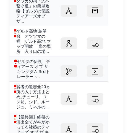
タワカの祠「先へ
繋ぐ道」の簡単攻
略【ゼルダの伝説
ティアーズオブ
ザ...
ゲルド高地 鳥望
台 オツツマの
祠 ゲルド高地 マ
ップ開放 扉の場
所 入り口の場...
ゼルダの伝説 テ
ィアーズ オブ ザ
キングダム 3rdト
レーラー -...
賢者の遺志全20ヵ
所の入手方法まと
め_チューリ、ユ
ン坊、シド、ルー
ジュ、ミネルの...
【最終回】終盤の
演出全てが神がか
ってる社築のティ
アーズ オブ ザ キ