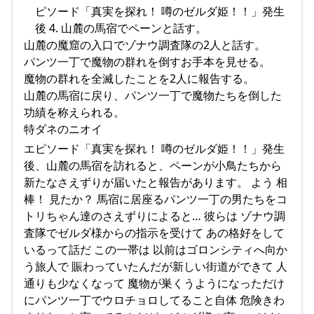
ピソード「真実を探れ！ 噂のゼルダ姫！！」発生
後 4. 山麓の馬宿でペーンと話す。
山麓の魔窟の入口でゾナウ調査隊の2人と話す。
パンツ一丁で魔物の群れを倒すお手本を見せる。
魔物の群れを全滅したことを2人に報告する。
山麓の馬宿に戻り、パンツ一丁で魔物たちを倒した
功績を称えられる。
特ダネのニオイ
エピソード「真実を探れ！ 噂のゼルダ姫！！」発生
後、山麓の馬宿を訪れると、ペーンが小鳥たちから
新たなさえずりが届いたと報告があります。 よう 相
棒！ 見たか？ 馬宿に居座るパンツ一丁の男たちをコ
トリちゃん達のさえずりによると… 彼らは ゾナウ調
査隊でゼルダ様からの指示を受けて あの格好をして
いるって話だ この一帯は 以前はゴロンシティへ向か
う旅人で 賑わっていたんだが新しい街道ができて 人
通りも少なくなって 魔物が巣くうようになっただけ
にパンツ一丁でウロチョロしてること自体 危険きわ