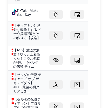
TikTok - Make
Your Day
【ティアキン】意
外な動作をするゾ
ナウ兵器7選とそ
の作り方【攻略】
-...
【#15】池辺の洞
窟！やっと上着あ
った！ラウル視線
が凄い！[ゼルダ
の伝説 ティ...
【ゼルダの伝説 テ
ィアーズ オブ ザ
キングダム】
#113 最後の祠ク
リアしま...
【ゼルダの伝説テ
ィアキン】フロリ
ア山の洞窟(マヨ