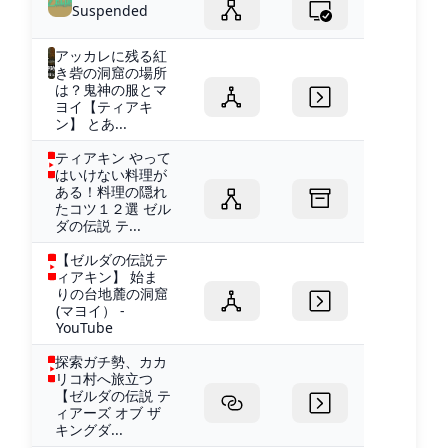
Suspended
アッカレに残る紅
き砦の洞窟の場所
は？鬼神の服とマ
ヨイ【ティアキ
ン】 とあ...
ティアキン やって
はいけない料理が
ある！料理の隠れ
たコツ１２選 ゼル
ダの伝説 テ...
【ゼルダの伝説テ
ィアキン】 始ま
りの台地麓の洞窟
(マヨイ） -
YouTube
探索ガチ勢、カカ
リコ村へ旅立つ
【ゼルダの伝説 テ
ィアーズ オブ ザ
キングダ...