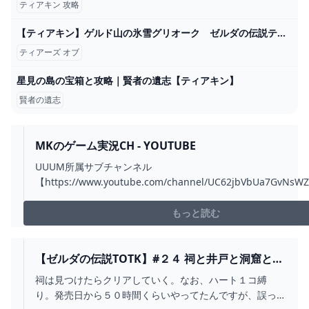
ティアキン 攻略
【ティアキン】ゲルド山の氷雪グリオーク ゼルダの伝説ティアーズオブザキングダム #ゼルダの伝説 #ティアキン #zelda #shorts - YouTube
ティアーズ オブ
星見の島の宝箱と攻略｜賢者の遺志【ティアキン】
賢者の遺志
MKのゲーム実況CH - YOUTUBE
UUUM所属サブチャンネル
【https://www.youtube.com/channel/UC62jbVbUa7GvNsW
mkのグッズ販売中です
【https://muuu.com/videos/5f3e64aeeb8d99ea】X(Twitter)
もっと読む
【https://twitter.com/mi...
【ゼルダの伝説TOTK】#２４ 祠と井戸と洞窟と。
のんびり実況 ～ハイラル平原鳥望台エリア～ -
祠は見つけたらクリアしていく。なお、ハート１コ縛
YOUTUBE
り。発売日から５０時間くらいやってたんですが、誤っ