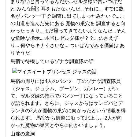
まりないと言ってるんだが…ゼルダ様の言いつけだ
と みんな聞く耳をもたないんだ…それに… すでに数
名が パンツ一丁で 調査に出てしまったみたいで…こ
の山道を進んだ先にある 魔物の巣穴を 調査すると向
かったっきり…まだ帰ってきてないようなんだ…そん
な危険な指示… 本当にゼルダ様が？？このさえず
り… 何やらキナくさいな… ついばんでみる価値は あ
りそうだ
馬宿で待機しているゾナウ調査隊の話
馬宿の周りには4人のパンツ一丁のゾナウ調査隊員
（ジャス、ジョラム、ブーゲン、ガノレー）がい
て、ゼルダ姫の指示でパンツ一丁になっていること
が語られます。さらに、ジャスからはサンゴバとデ
ランタの2人が魔物の巣穴に向かったという情報を得
られます。 馬宿から街道に沿って北上し、2人が向
かった魔物の巣穴とやらに向かいましょう。
山麓の魔洞