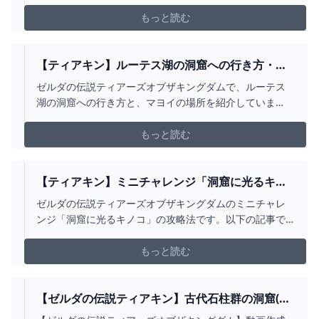
てセーブデータを消してしまいまた最初から１００％ク
リアを目指します。ゼルダの伝説ブレスオブザワイルド
もっと読む
の続編！楽しみながらのんびり進めていきたいと思いま
す(^▽^)/※コメント・評価 気軽にどうぞよろしくお願い
します！...
【ティアキン】ルーテス湖の洞窟への行き方・マ
ヨイの場所【ゼルダの伝説】 - YOUTUBE
ゼルダの伝説ティアーズオブザキングダムで、ルーテス
湖の洞窟への行き方と、マヨイの場所を紹介していま
す。詳しくは下記の記事をご覧ください。
https://gamepedia.jp/zelda-totk/spots/19741
もっと読む
【ティアキン】ミニチャレンジ「洞窟に光るキノ
コ」 攻略【ゼルダの伝説】 - YOUTUBE
ゼルダの伝説ティアーズオブザキングダムのミニチャレ
ンジ「洞窟に光るキノコ」の攻略法です。以下の記事で
詳細な解説を行っています。
https://gamepedia.jp/zelda-totk/challenges/9569
もっと読む
【ゼルダの伝説ティアキン】古代石柱群の洞窟(マ
ヨイ） - YOUTUBE