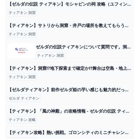
【ゼルダの伝説 ティアキン】モシャピンの祠 攻略（ユフィン湖の洞窟に眠る水晶） - YouTube
ティアキン 洞窟
【ティアキン】サトリから洞窟・井戸の場所を教えてもらう方法 - ゼルダの伝説 ティアーズオブザキングダム 攻略Wiki ティアキン ： ヘイグ攻略まとめWiki
ティアキン 洞窟
ゼルダの伝説ティアキンについて質問です。洞窟などの壁に張り付い... - Yahoo!知恵袋
ティアキン 洞窟
【ティアキン】洞窟!?地下探索まで確定か!?舞台は空島・地上・地下!!【ゼルダの伝説】 - YouTube
ティアキン 洞窟
【ゼルダティアキン】前作ゼルダ姫の芋い感じも魅力的だった。 – ゲーム攻略のかけら
ゼルダ ティアキン
【ティアキン】「風の神殿」の攻略情報 - ゼルダの伝説 ティアーズオブザキングダム 攻略Wiki ティアキン ： ヘイグ攻略まとめWiki
ティアキン 攻略
【ティアキン攻略】熱い挑戦。ゴロンシティのミニチャレンジ。【ゼルダの伝説 ティアーズ オブ ザ キングダム】 - YouTube