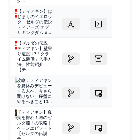
ダ...
【ティアキン】は
じまりのイエロッ
ク ゼルダの伝説
ティアーズ オブ
ザキングダム #...
【ゼルダの伝説
ティアキン】壁登
り速度UP「クラ
イム装備」入手方
法、性能紹介
【テ...
攻略：ティアキン
を夏休みデビュー
する人へ。今さら
聞けない、序盤に
やるべきこと10...
【ティアキン】真
実を探れ！噂のゼ
ルダ姫！の攻略｜
ペーンエピソード
【ゼルダの伝説
テ...