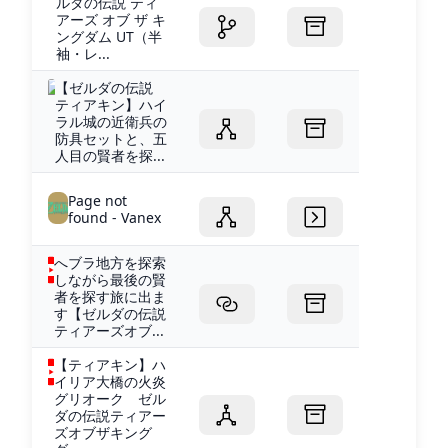
ルダの伝説 ティ
アーズ オブ ザ キ
ングダム UT（半
袖・レ...
【ゼルダの伝説
ティアキン】ハイ
ラル城の近衛兵の
防具セットと、五
人目の賢者を探...
Page not
found - Vanex
へブラ地方を探索
しながら最後の賢
者を探す旅に出ま
す【ゼルダの伝説
ティアーズオブ...
【ティアキン】ハ
イリア大橋の火炎
グリオーク ゼル
ダの伝説ティアー
ズオブザキング