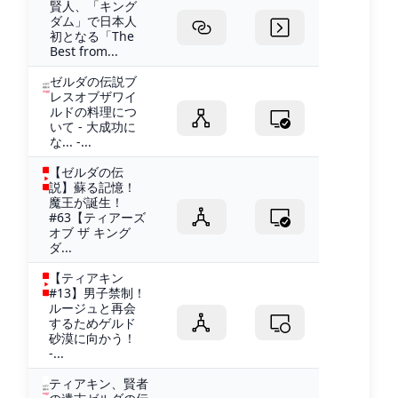
賢人、「キング
ダム」で日本人
初となる「The
Best from...
ゼルダの伝説ブ
レスオブザワイ
ルドの料理につ
いて - 大成功に
な... -...
【ゼルダの伝
説】蘇る記憶！
魔王が誕生！
#63【ティアーズ
オブ ザ キング
ダ...
【ティアキン
#13】男子禁制！
ルージュと再会
するためゲルド
砂漠に向かう！
-...
ティアキン、賢者