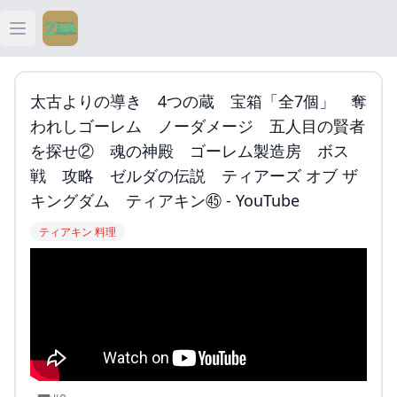
Open main menu
ティアキン
太古よりの導き 4つの蔵 宝箱「全7個」 奪
ティアキン 祠
われしゴーレム ノーダメージ 五人目の賢者
を探せ② 魂の神殿 ゴーレム製造房 ボス
ティアキン 武器
戦 攻略 ゼルダの伝説 ティアーズ オブ ザ
キングダム ティアキン㊺ - YouTube
ティアキン 攻略
ティアキン 料理