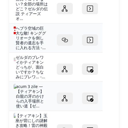
い？全部の場所は
どこ？ゼルダの伝
説 ティアーズ
オ...
へブラ空域の巨
大な敵! キンググ
リオークを倒し
賢者の遺志を手
に入れる方法 -...
ゼルダのブレワ
イかティアキン
どっちが、面白
いですか？ちな
みにブレワ... -...
acum 3 zile —
【ティアキン】
白龍の牙のかけ
らの入手場所と
使い道【ゼ...
【ティアキン】玉
座が背にしの謎解
き攻略！雷の神殿