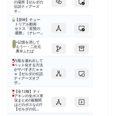
の場所【ゼルダの
伝説ティアーズ
オ...
【原神】チュー
トリアル動画
セトス「至賢の
遺贈」（ナレー...
>記憶を消して
もう一 - 二次元
裏＠ふたば
白龍を連れ出して
ペット化する方法
がヤバすぎたｗｗ
ｗ【ゼルダの伝説
ティアーズオブ
ザ...
【全12種】ティ
アキンの全ボス実
況まとめ!!最難関
はどのボスなの!?
【ゼルダの伝...