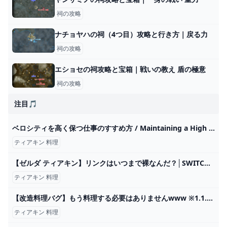
祠の攻略
ナチョヤハの祠（4つ目）攻略と行き方｜戻る力
祠の攻略
エショセの祠攻略と宝箱｜戦いの教え 盾の極意
祠の攻略
注目🎵
ベロシティを高く保つ仕事のすすめ方 / Maintaining a High Velocity as Productivity Hacks - Speaker Deck
ティアキン 料理
【ゼルダ ティアキン】リンクはいつまで裸なんだ？│SWITCH速報
ティアキン 料理
【改造料理バグ】もう料理する必要はありませんwww ※1.1.2で修正「ゼルダの伝説 ティアキン」 - YouTube
ティアキン 料理