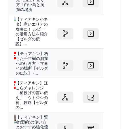
方！白い鳥と洞
窟の場所
【ティアキン小ネ
タ】寒いエリアの
攻略に！ ルビー
の活用方法を紹介
【ゼルダの伝
説】...
【ティアキン】朽
ちた千年樹の洞窟
への行き方・マヨ
イの場所【ゼルダ
の伝説】 -...
【ティアキン】ほ
こらチャレンジ
「槍投げの言い伝
え」「ウトジシの
祠」攻略【ゼルダ
の...
【ティアキン】賢
者(盟約)の使い方
とおすすめ強化優