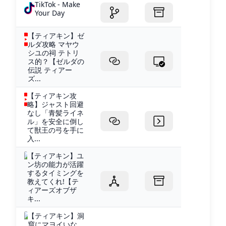
TikTok - Make
Your Day
【ティアキン】ゼ
ルダ攻略 マヤウ
シユの祠 テトリ
ス的？【ゼルダの
伝説 ティアー
ズ...
【ティアキン攻
略】ジャスト回避
なし「青髪ライネ
ル」を安全に倒し
て獣王の弓を手に
入...
【ティアキン】ユ
ン坊の能力が活躍
するタイミングを
教えてくれ!【テ
ィアーズオブザ
キ...
【ティアキン】洞
窟にマヨイいな