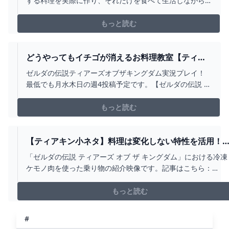
する料理を実際に作り、それだけを食べて生活しながら
YOUTUBE
クリアを目指します！とてつもなく大変だったリンクの
冒険を、ぜひ総集編でご覧ください！その１：
もっと読む
https://youtu.be/qV2TW-a44vsその２：
https://youtu.be/UCIej8tZ7...
どうやってもイチゴが消えるお料理教室【ティア
キン】 - YOUTUBE
ゼルダの伝説ティアーズオブザキングダム実況プレイ！
最低でも月水木日の週4投稿予定です。【ゼルダの伝説 テ
ィアキン再生リスト】
https://www.youtube.com/playlist?
もっと読む
list=PL4ON_4BM66SMVyyxWCFQ-YKG_CBCKMXmd▽お
かりん5周年公式グッズ販売ページはこちら！...
【ティアキン小ネタ】料理は変化しない特性を活用！
「凍結食材」を使った水陸両用乗り物で快適移動 -
「ゼルダの伝説 ティアーズ オブ ザ キングダム」における冷凍
YOUTUBE
ケモノ肉を使った乗り物の紹介映像です。記事はこちら：
https://game.watch.impress.co.jp/docs/news/1504604.htm
ゼルダの伝説 #ティアキン #ハイラルボックリ #ティアーズオ
もっと読む
ザキングダム
#