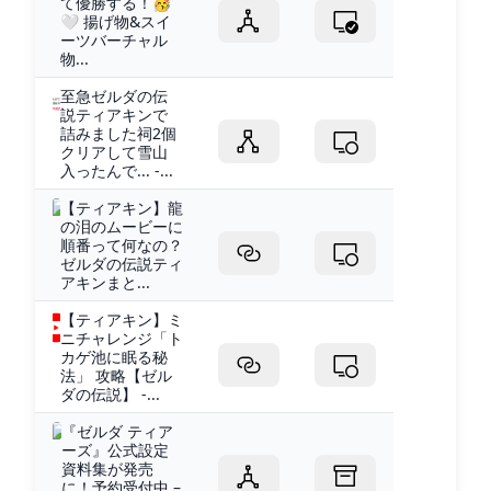
て優勝する！🥳
🤍 揚げ物&スイ
ーツバーチャル
物...
至急ゼルダの伝
説ティアキンで
詰みました祠2個
クリアして雪山
入ったんで... -...
【ティアキン】龍
の泪のムービーに
順番って何なの？
ゼルダの伝説ティ
アキンまと...
【ティアキン】ミ
ニチャレンジ「ト
カゲ池に眠る秘
法」 攻略【ゼル
ダの伝説】 -...
『ゼルダ ティア
ーズ』公式設定
資料集が発売
に！予約受付中 –