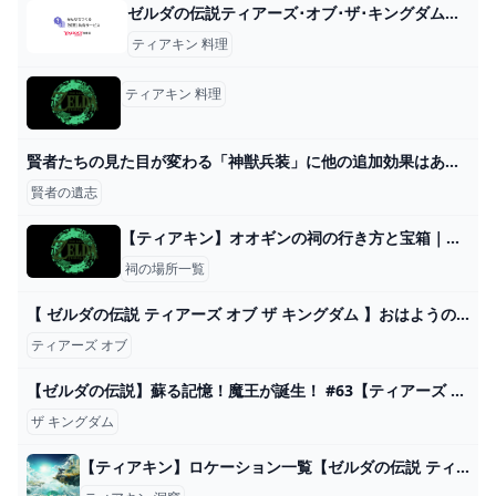
ゼルダの伝説ティアーズ･オブ･ザ･キングダムの質問です。皆さん、どのくらい... - Yahoo!知恵袋
ティアキン 料理
ティアキン 料理
賢者たちの見た目が変わる「神獣兵装」に他の追加効果はあるのか【ゼルダの伝説ティアーズオブザキングダム実況】 - YouTube
賢者の遺志
【ティアキン】オオギンの祠の行き方と宝箱｜ラウルの祝福【ゼルダの伝説ティアーズオブザキングダム】
祠の場所一覧
【 ゼルダの伝説 ティアーズ オブ ザ キングダム 】おはようのまったり朝活ティアキン～！ゾーラの里に行きたいゾラ #11【 Vtuber / 勇者ユウダイ 】 - YouTube
ティアーズ オブ
【ゼルダの伝説】蘇る記憶！魔王が誕生！ #63【ティアーズ オブ ザ キングダム】 - YouTube
ザ キングダム
【ティアキン】ロケーション一覧【ゼルダの伝説 ティアーズオブザキングダム】 hyperWiki