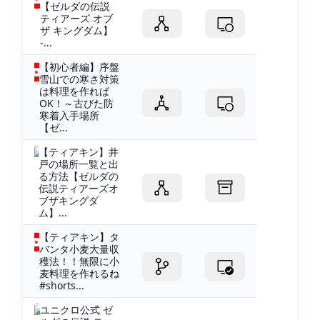
【ゼルダの伝説
ティアーズ オブ
ザ キングダム】
-...
【初心者編】序盤
雪山での寒さ対策
は料理を作れば
OK！～古びた防
寒着入手場所
【ゼ...
【ティアキン】井
戸の場所一覧と出
る方法【ゼルダの
伝説ティアーズオ
ブザキングダ
ム】...
【ティアキン】タ
バンタ小麦大量収
穫法！！無限に小
麦料理を作れるね
#shorts...
ユニクロ公式 ゼ