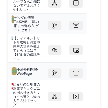
ルーフなんか頭に
ないですよね？く
やしい... -...
ゼルダの伝説
TotK攻略 「龍の
泪」の進め方 ゲ
ームセカイ
【ティアキン】サ
トリ攻略と洞窟や
井戸の場所を教え
てもらうには？
【ゼルダの伝説テ
ィ...
小酒外科医院-
WebPage
始まりの台地麓の
洞窟でキョクゴニ
の祠の行き方とマ
ヨイの落とし物の
入手方法【ゼル
ダ...