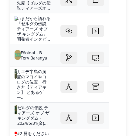
先度【ゼルダの伝
説ティアーズオ...
いまだから語れる
『ゼルダの伝説
ティアーズ オブ
ザ キングダム』
開発者インタビ...
Főoldal - B
Terv Baranya
カエデ半島の洞
窟のマヨイやコ
ログの位置・行
き方【ティアキ
ン】 とあるゲ
ー...
ゼルダの伝説 テ
ィアーズ オブ ザ
キングダム -
2024/5/31(金)...
#2 翼をください