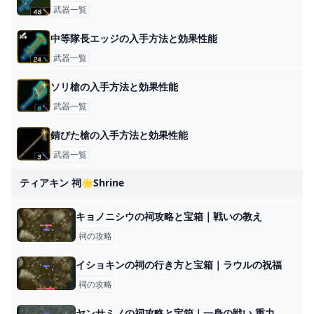
武器一覧
中等隊長エッジの入手方法と効果性能
武器一覧
ソリ槍の入手方法と効果性能
武器一覧
錆びた槍の入手方法と効果性能
武器一覧
ティアキン 祠🌟shrine
キョノニシウの祠攻略と宝箱｜戦いの教え
祠の攻略
イショキンの祠の行き方と宝箱｜ラウルの祝福
祠の攻略
ヤンサミノの祠攻略と宝箱｜一身の戦い 重力