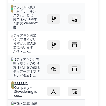
ブラジル代表チ
ーム「ザ・キン
グダム」とは
何？ わかりやす
く解説 Weblio辞
書
ティアキン洞窟
にはマヨイがい
ますが天空の洞
窟にもいます
か？ - ... -...
【ティアキン】料
理（焼く）のやり
方【ゼルダの伝説
ティアーズオブザ
キングダム】...
S.M.M.C.
Company –
Stevedoring is
our...
画像・写真 山崎