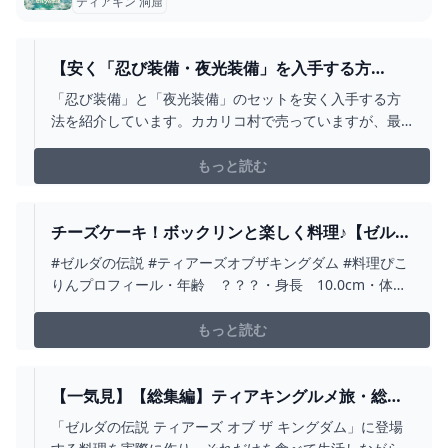
ティアキン 洞窟
【安く「忍び装備・夜光装備」を入手する方
法】 病は瘴気から ミニチャレンジ 5000ルピ
「忍び装備」と「夜光装備」のセットを安く入手する方
ー ヒダマリ草の場所 カカリコ村 攻略 ゼ
法を紹介しています。カカリコ村で売っていますが、最
ルダの伝説 ティアーズ オブ ザ キングダム テ
初は一部位「5000ルピー」と非常に高いので「500～800
ィアキン - YOUTUBE
ルピー」まで安くするミニチャレンジ「病は瘴気から」
もっと読む
の進め方を紹介しています。忍び装備は「静かさアッ
プ」の効果があり、夜光装備は二段階強化するとセット
ボーナ...
チーズケーキ！ボックリンと楽しく料理♪【ゼルダ
の伝説 ティアキン】#SHORTS - YOUTUBE
#ゼルダの伝説 #ティアーズオブザキングダム #料理ぴこ
りんプロフィール・年齢 ？？？・身長 10.0cm・体
重 11.0g・特徴 とてもやわらかい♪・口癖 ぴこっ♪
もっと読む
【一気見】【総集編】ティアキングルメ旅・総集
編 その１【ゼルダの伝説 ゼルダの伝説 ティアー
「ゼルダの伝説 ティアーズ オブ ザ キングダム」に登場
ズ オブ ザ キングダム】【ゆっくり実況】 -