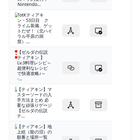
Nintendo...
TotKティアキ
ン・53日目 ク
ライム装備、ゲッ
トだぜ！（北ハイ
ラル平原の洞
窟）...
【ゼルダの伝説
ティアキン 】
Lv.3料理レシピ～
超便利なレシピ
で快適攻略♪～
-...
【ティアキン】マ
スターソードの入
手方法まとめ 必
要な頑張りゲージ
【ゼルダの伝説
テ...
【ティアキン】地
上絵（龍の泪）の
順番と場所一覧