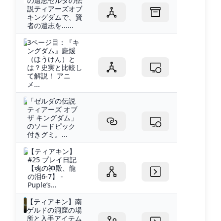
の遺志ゼルダの伝
説ティアーズオブ
キングダムで、賢
者の遺志を......
3ページ目：『キ
ングダム』龐煖
（ほうけん）と
は？史実と比較し
て解説！ アニ
メ...
「ゼルダの伝説
ティアーズ オブ
ザ キングダム」
のソードピック
付きグミ。...
【ティアキン】
#25 プレイ日記
【魂の神殿、龍
の泪6-7】 -
Puple’s...
【ティアキン】︎南
ゲルドの洞窟の場
所と入手アイテム