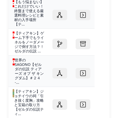
【もう悩まない】
これだけでいい！
終盤まで使える厳
選料理レシピと素
材の入手場所
【テ...
【ティアキン】ゲ
ーム下手でもライ
ネルをノーダメー
ジで倒す方法？！
ゼルダの伝説 ...
世界の
SAGONO【ゼル
ダの伝説 ティア
ーズ オブ ザ キン
グダム】＃２４
-...
【ティアキン】ジ
ョチイウの祠「引
き抜く度胸」攻略
と宝箱の取り方
【ゼルダの伝説テ
ィ...