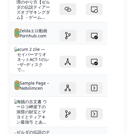
理のやり方【ゼル
ダの伝説ティアー
ズオブザキングダ
ム】 - ゲーム...
Zeldaエロ動画
Pornhub.com
acum 2 zile —
セイバーマリオ
ネットACT-1のレ
−ザ−ディスク
で...
Sample Page –
Nebilimcen
海賊の古文書 ウ
ーロコ岬崖下の
洞窟の財宝とマ
ヨイとティアキ
ン最強弓 とあ...
ゼルダの伝説のテ