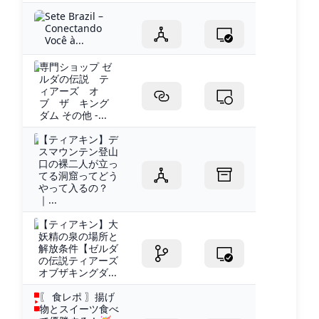
Sete Brazil –
Conectando
Você à...
専門ショップ ゼ
ルダの伝説 テ
ィアーズ オ
ブ ザ キング
ダム その他 -...
【ティアキン】デ
スマウンテン登山
口の裸二人が立っ
てる洞窟ってどう
やって入るの？
｜...
【ティアキン】大
妖精の泉の場所と
解放条件【ゼルダ
の伝説ティアーズ
オブザキングダ...
〖 食レポ 〗揚げ
物とスイーツ食べ