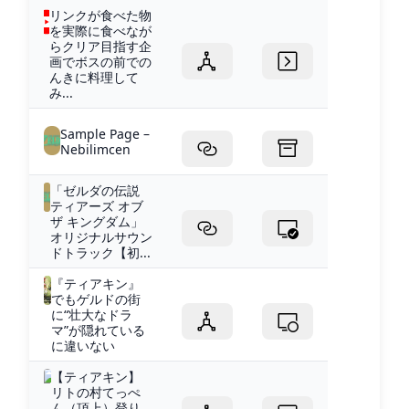
リンクが食べた物
を実際に食べなが
らクリア目指す企
画でボスの前での
んきに料理して
み...
Sample Page –
Nebilimcen
「ゼルダの伝説
ティアーズ オブ
ザ キングダム」
オリジナルサウン
ドトラック【初...
『ティアキン』
でもゲルドの街
に“壮大なドラ
マ”が隠れている
に違いない
【ティアキン】
リトの村てっぺ
ん（頂上）登り