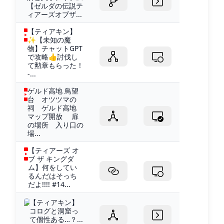
【ゼルダの伝説テ
ィアーズオブザ...
【ティアキン】
✨【未知の魔
物】チャットGPT
で攻略👍討伐し
て勲章もらった！
-...
ゲルド高地 鳥望
台 オツツマの
祠 ゲルド高地
マップ開放 扉
の場所 入り口の
場...
【ティアーズ オ
ブ ザ キングダ
ム】何をしてい
るんだはそっち
だよ!!!! #14...
【ティアキン】
コログと洞窟っ
て個性ある…？...