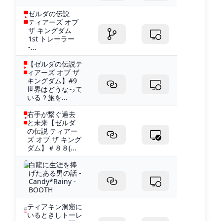
ゼルダの伝説
ティアーズ オブ
ザ キングダム
1st トレーラー
-...
【ゼルダの伝説テ
ィアーズ オブ ザ
キングダム】#9
世界はどうなって
いる？旅を...
右手が繋ぐ過去
と未来【ゼルダ
の伝説 ティアー
ズ オブ ザ キング
ダム】＃８８(...
白龍に生涯を捧
げたある男の話 -
Candy*Rainy -
BOOTH
ティアキン洞窟に
いるときしトーレ