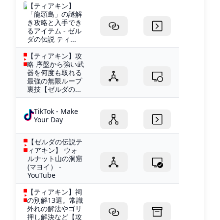
【ティアキン】
「龍頭島」の謎解
き攻略と入手でき
るアイテム - ゼル
ダの伝説 ティ...
【ティアキン】攻
略 序盤から強い武
器を何度も取れる
最強の無限ループ
裏技【ゼルダの...
TikTok - Make
Your Day
【ゼルダの伝説テ
ィアキン】 ウォ
ルナット山の洞窟
(マヨイ） -
YouTube
【ティアキン】祠
の別解13選。常識
外れの解法やゴリ
押し解決など【攻