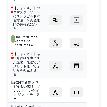
【ティアキン】バ
グマスターソード
にスクラビルドす
る方法！耐久値無
限の最強武器が
ヤ...
DKNPerfumes -
Ventas de
perfumes a...
【ティアキン】赤
い月強制発生バグ
が進化！最速でデ
メリット無しで赤
い月を発生させ
る...
2024年新作 オブ
ゼルダの伝説 ブ
レス ザ キングダ
ム ザ オブ ティア
ー...
『ゼルダの伝説 テ