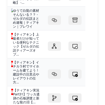
略】 -...
ゆうて白龍の素材
そんないる？？ -
ゼルダの伝説まと
め速報｜ティアキ
ン｜ブレワイ
【ティアキン】上
級者だけが知って
いる便利なテクニ
ック【ゼルダの伝
説ティアーズオ
ブ...
【ティアキン】イ
チカラ村でマイホ
ームを建てよう！
建設中の注意点や
レイアウトの仕
方...
【ティアキン実況
Part31】ワッカ遺
跡の石板調査と新
たな龍の泪【...