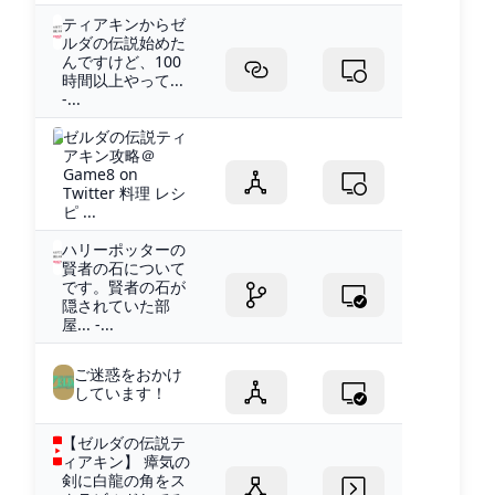
ティアキンからゼ
ルダの伝説始めた
んですけど、100
時間以上やって...
-...
ゼルダの伝説ティ
アキン攻略＠
Game8 on
Twitter 料理 レシ
ピ ...
ハリーポッターの
賢者の石について
です。賢者の石が
隠されていた部
屋... -...
ご迷惑をおかけ
しています！
【ゼルダの伝説テ
ィアキン】 瘴気の
剣に白龍の角をス