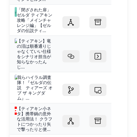
「閉ざされた扉」
ゼルダ ティアキン
攻略「メインチャ
レンジ編」【ゼル
ダの伝説ティ...
【ティアキン】竜
の泪は順番通りじ
ゃなくていい仕様
をシナリオ担当が
知らなかったん
じ...
我らハイラル調査
隊！『ゼルダの伝
説 ティアーズ オ
ブ ザ キングダ
ム』...
【ティアキン小ネ
タ】携帯鍋の意外
な活用法！ クラフ
トにつかったり矢
で撃ったりと便...