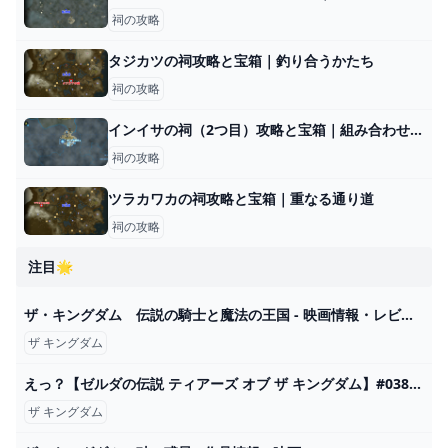
祠の攻略
タジカツの祠攻略と宝箱｜釣り合うかたち
祠の攻略
インイサの祠（2つ目）攻略と宝箱｜組み合わせる力
祠の攻略
ツラカワカの祠攻略と宝箱｜重なる通り道
祠の攻略
注目🌟
ザ・キングダム 伝説の騎士と魔法の王国 - 映画情報・レビュー・評価・あらすじ・動画配信 Filmarks映画
ザ キングダム
えっ？【ゼルダの伝説 ティアーズ オブ ザ キングダム】#038 - YouTube
ザ キングダム