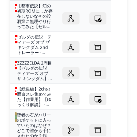
【都市伝説】幻の
初期ROMにしか存
在しないなぞの没
洞窟に無理やり行
ってみた【ゼル...
ゼルダの伝説 テ
ィアーズ オブ ザ
キングダム 2nd
トレーラー -...
ZZZZZELDA 2周目
【ゼルダの伝説
ティアーズ オブ
ザ キングダム】...
【総集編】2chの
面白スレ集めてみ
た【作業用】【ゆ
っくり解説】 -...
賢者の石がハリー
のポケットに入っ
ていたのはなぜ？
どこで誰から手に
入れたのか？作