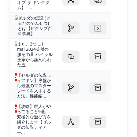
オブ ザ キングダ
ム】 -...
ゼルダの伝説 (ぜ
るだのでんせつ)
とは【ピクシブ百
科事典】
また、3つ …11
mai 2024英傑の
服その昔 ハイラル
王家から認められ
た五...
【ゼルダの伝説 テ
ィアキン】序盤か
ら最強のマスター
ソードを入手する
方法、性能紹...
【攻略】廃人がや
ってること9選。
究極的な遊び方を
紹介します【ゼル
ダの伝説ティア
ー...