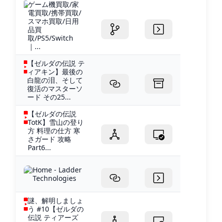
ゲーム機買取/家
電買取/携帯買取/
スマホ買取/日用
品買
取/PS5/Switch
｜...
【ゼルダの伝説 テ
ィアキン】最後の
白龍の泪、そして
復活のマスターソ
ード その25...
【ゼルダの伝説
TotK】雪山の登り
方 料理の仕方 寒
さガード 攻略
Part6...
Home - Ladder
Technologies
謎、解明しましょ
う #10【ゼルダの
伝説 ティアーズ