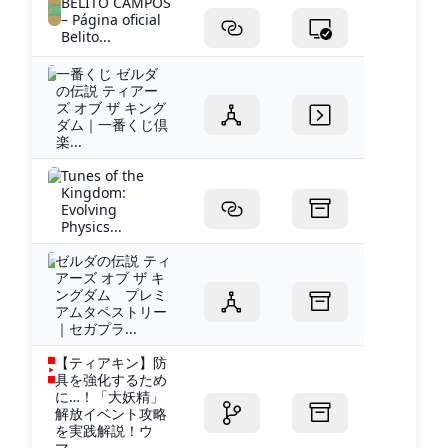
BELITO CAMPOS
– Página oficial
Belito...
一番くじ ゼルダ
の伝説 ティアー
ズ オブ ザ キング
ダム｜一番くじ倶
楽...
Tunes of the
Kingdom:
Evolving
Physics...
ゼルダの伝説 ティ
アーズ オブ ザ キ
ングダム プレミ
アムタペストリー
｜セガプラ...
【ティアキン】防
具を強化するため
に…！「大妖精」
解放イベント攻略
を実践解説！ウ
マ...