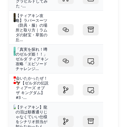
クラビルドしてみ
た -...
【ティアキン攻
略】ラバースーツ
（防具・服）の場
所と取り方｜ラム
ダの財宝・草笛の
丘...
「真実を探れ！噂
のゼルダ姫！！」
ゼルダ ティアキン
攻略「エピソード
チャレンジ...
会いたかったぜ！
🦅【ゼルダの伝説
ティアーズ オブ
ザ キングダム】
#3 -...
【ティアキン】龍
の泪は順番通りじ
ゃなくていい仕様
をシナリオ担当が
知らなかったん