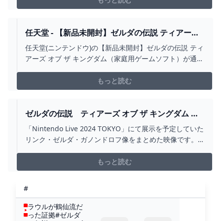
任天堂 - 【新品未開封】ゼルダの伝説 ティアーズ
オブ ザ キングダムの通販 BY ゆえにゃんS SHOP
任天堂(ニンテンドウ)の【新品未開封】ゼルダの伝説 ティ
｜ニンテンドウならラクマ
アーズ オブ ザ キングダム（家庭用ゲームソフト）が通販
できます。たくさんの中からご覧いただきありがとうご
ざいます。【新品未開封・シュリンク付】ゼルダの伝
もっと読む
説 ティアーズオブザキングダム迅速丁寧に対応いたし
ます。※コレクターズエディションに同梱されていたもの
です。特典部分が欲しかったので、ソフトのみ出品致し
ゼルダの伝説 ティアーズ オブ ザ キングダム リ
ます。ご検討よろしくお願い致します！【Switch】ゼル
ンク・ゼルダ・ガノンドロフ像 展示映像
「Nintendo Live 2024 TOKYO」にて展示を予定していた
ダの伝説TearsoftheKingdomブランド：任天堂
[NINTENDO LIVE 2024 TOKYO] - YOUTUBE
リンク・ゼルダ・ガノンドロフ像をまとめた映像です。
リンク 全長：185.5cmゼルダ 全長：191cmガノンドロフ
全長：220cm ※台座含む【ゼルダの伝説 オーケストラ
もっと読む
コンサート [Nintendo Live 2024 TOKYO]】h...
#
ラウルが鶴仙流だ
った証拠#ゼルダ