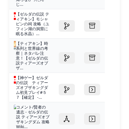
じ...
【ゼルダの伝説 テ
ィアキン】モシャ
ピンの祠 攻略（ユ
フィン湖の洞窟に
眠る水晶）...
【ティアキン】時
系列と世界線の考
察｜ネタバレ注
意！【ゼルダの伝
説ティアーズオブ
ザ...
【神ゲー】ゼルダ
の伝説 ティアー
ズオブザキングダ
ム初見プレイ#５
７【確定】 -...
コメント/賢者の
遺志 - ゼルダの伝
説 ティアーズオブ
ザキングダム 攻略
Wiki...