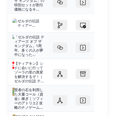
ザ キングダム」の
特別セットが割引
価格になるキ...
ゼルダの伝説
ティアー...
「ゼルダの伝説 テ
ィアーズ オブ ザ
キングダム」1周
年。多くの人が夢
中になった...
【ティアキン】シ
ドに会いに行って
ゾーラの里の異変
を解決するぞ！｜
ゼルダの伝説 テ...
賢者の石を利用し
た大量コール（資
金）稼ぎ｜ソフィ
ーのアトリエ2 攻
略のナノゲーム...