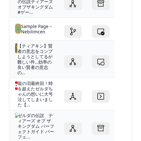
の伝説ティアーズ
オブザキングダム
#ゲー...
Sample Page –
Nebilimcen
【ティアキン】賢
者の意志をコンプ
しようとしてるが
難しい件…効率の
良い賢者の意志
の...
龍の泪最終回！時
を超えたゼルダち
ゃんの想いに大号
泣してしまいまし
た【...
ゼルダの伝説 テ
ィアーズ オブ ザ
キングダム パーフ
ェクトガイド パー
フェ...