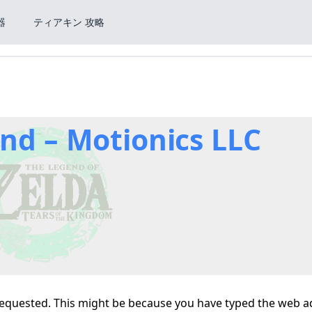
器
ティアキン 攻略
nd – Motionics LLC
 requested. This might be because you have typed the web 