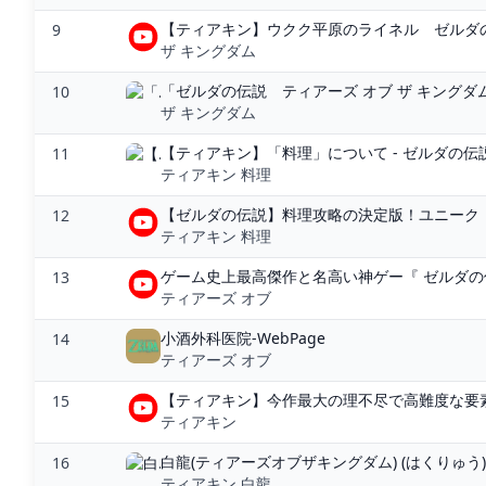
【ティアキン】ウクク平原のライネル ゼルダの伝
9
ザ キングダム
「ゼルダの伝説 ティアーズ オブ ザ キングダ
10
ザ キングダム
【ティアキン】「料理」について - ゼルダの伝説
11
ティアキン 料理
【ゼルダの伝説】料理攻略の決定版！ユニーク・
12
ティアキン 料理
ゲーム史上最高傑作と名高い神ゲー『 ゼルダの伝説
13
ティアーズ オブ
小酒外科医院-WebPage
14
ティアーズ オブ
【ティアキン】今作最大の理不尽で高難度な要素
15
ティアキン
白龍(ティアーズオブザキングダム) (はくりゅ
16
ティアキン 白龍