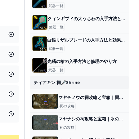
武器一覧
クィンギブドの大うちわの入手方法と効果性能
武器一覧
白銀リザルブレードの入手方法と効果性能
武器一覧
光鱗の槍の入手方法と修理のやり方
武器一覧
ティアキン 祠🎤shrine
マヤチノウの祠攻略と宝箱｜固定するもの
祠の攻略
マヤナシの祠攻略と宝箱｜氷の導き
祠の攻略