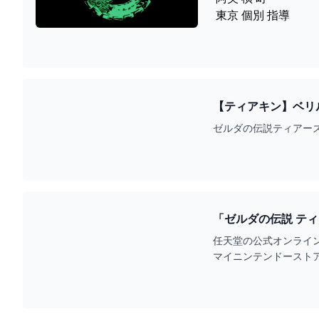
東京 個別 指導
【ティアキン】ベリル
YOUTUBE
ゼルダの伝説ティアーズオブ 
「ゼルダの伝説 ティアーズ 
ンテンドーストア）
任天堂の公式オンライン
マイニンテンドーストア