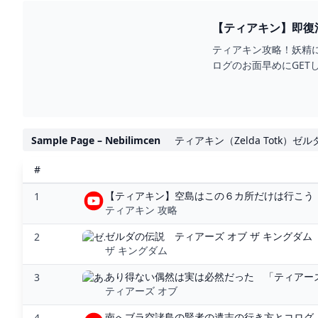
ティアキン攻略！妖精
ログのお面早めにGETして！h
Sample Page – Nebilimcen
ティアキン（Zelda Totk）
#
【ティアキン】空島はこの６カ所だけは行こう！
1
ティアキン 攻略
ゼルダの伝説 ティアーズ オブ ザ キングダム 
2
ザ キングダム
あり得ない偶然は実は必然だった 「ティアーズ
3
ティアーズ オブ
南へブラ空諸島の賢者の遺志の行き方とコログ 【テ
4