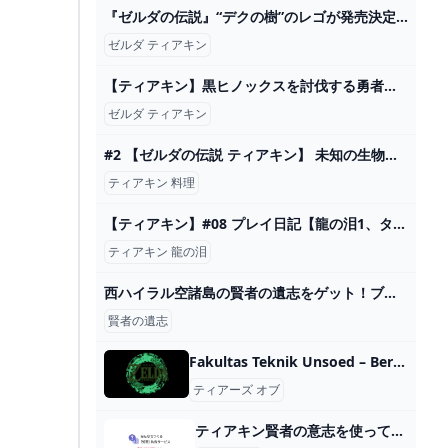
『ゼルダの伝説』“デクの樹”のレゴが発売決定！ミニフィギュアも付属し、『時のオカリナ』『BotW』それぞれのバージョンで組み立て可能（インサイド） - Yahoo!ニュース
ゼルダ ティアキン
【ティアキン】黒ヒノックスを討伐する勇者リンク【ゼルダの伝説 ティアーズ オブ ザ キングダム】 - YouTube
ゼルダ ティアキン
#2 【ゼルダの伝説 ティアキン】 未知の生物に料理教わった - YouTube
ティアキン 料理
【ティアキン】#08 プレイ日記【龍の泪1、タバンタ大雪原周辺】 - Puple’s books
ティアキン 龍の泪
西ハイラル空諸島の賢者の遺志をゲット！ブロックゴーレム（上等）の安全な倒し方 - YouTube
賢者の遺志
Fakultas Teknik Unsoed – Berbudaya Mutu
ティアーズ オブ
ティアキン賢者の意志を使って得られる効果はなんですか？また同じ賢者に... - Yahoo!知恵袋