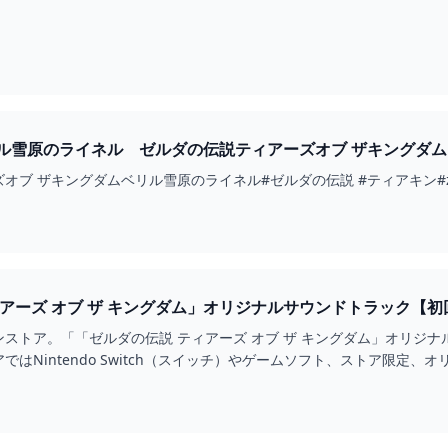
雪原のライネル ゼルダの伝説ティアーズオブ ザキングダム #ゼルダ
ザキングダムベリル雪原のライネル#ゼルダの伝説 #ティアキン#zelda #zeld
オブ ザ キングダム」オリジナルサウンドトラック【初回数量限定生産盤】 MY NINT
ストア。「「ゼルダの伝説 ティアーズ オブ ザ キングダム」オリジ
ではNintendo Switch（スイッチ）やゲームソフト、ストア限定