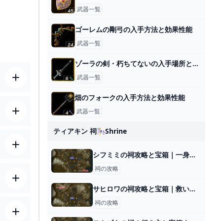
武器一覧
ゴーレムの剛弓の入手方法と効果性能
武器一覧
ゾーラの剣・朽ちてないの入手場所と効果
武器一覧
畑のフォークの入手方法と効果性能
武器一覧
ティアキン 祠🎠shrine
シフミミの祠攻略と宝箱｜一身の戦い 水流
祠の攻略
サヒロワの祠攻略と宝箱｜救いは天にあり
祠の攻略