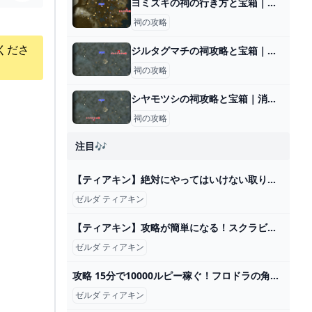
ヨミズキの祠の行き方と宝箱｜ラウルの祝福
祠の攻略
くださ
ジルタグマチの祠攻略と宝箱｜空を飛ぶもの
祠の攻略
シヤモツシの祠攻略と宝箱｜消えた灯火
祠の攻略
注目🎶
【ティアキン】絶対にやってはいけない取り返しの付かない要素10選【ゼルダ】 - YouTube
ゼルダ ティアキン
【ティアキン】攻略が簡単になる！スクラビルドまとめ！！【ゼルダの伝説 ティアーズオブザキングダム】 - YouTube
ゼルダ ティアキン
攻略 15分で10000ルピー稼ぐ！フロドラの角集めや小ネタを紹介 ゼルダの伝説 ブレスオブザワイルド - YouTube
ゼルダ ティアキン