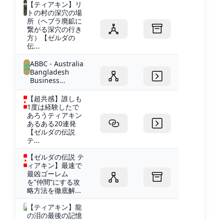
【ティアキン】リ
トの村の深穴の場
所（ヘブラ廃鉱に
繋がる深穴の行き
方）【ゼルダの
伝...
ABBC - Australia
Bangladesh
Business...
【超共感】誰しも
1度は経験したで
あろうティアキン
あるある20連発
【ゼルダの伝説
テ...
【ゼルダの伝説 テ
ィアキン】最速で
最凶ゴーレム
を”仲間”にする攻
略方法を徹底解...
【ティアキン】龍
の泪の最後の記憶