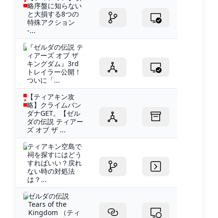
略序盤に知らない
と大損する8つの
特殊アクション
-...
『ゼルダの伝説 テ
ィアーズ オブ ザ
キングダム』3rd
トレイラー公開！
ついに「...
【ティアキン攻
略】クライムバン
ダナGET。【ゼル
ダの伝説 ティアー
ズ オブ ザ ...
ティアキン空島で
祠を探すにはどう
すればいい？戻れ
ない時の対処法
は？...
ゼルダの伝説
Tears of the
Kingdom （ティ