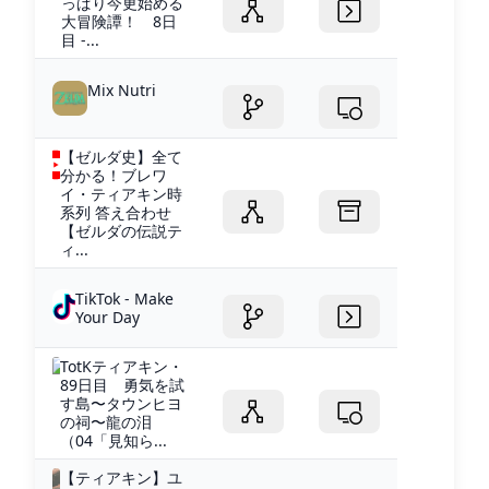
っぱり今更始める
大冒険譚！ 8日
目 -...
Mix Nutri
【ゼルダ史】全て
分かる！ブレワ
イ・ティアキン時
系列 答え合わせ
【ゼルダの伝説テ
ィ...
TikTok - Make
Your Day
TotKティアキン・
89日目 勇気を試
す島〜タウンヒヨ
の祠〜龍の泪
（04「見知ら...
【ティアキン】ユ