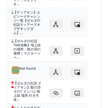
キ...
【ティアキン】エ
ピソードチャレン
ジ一覧【ゼルダの
伝説ティアーズオ
ブザキングダ
ム】...
【ゼルダの伝説
TotK攻略】地上絵
の場所・龍の泪の
座標｜マスターソ
ー...
Not found
【ゼルダの伝説 テ
ィアキン】龍の泪
その1 インパと地
上絵 場所 行き方
攻...
もしもピーチがセ