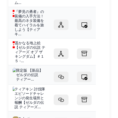
ム...
『夢見の勇者』の
装備の入手方法！
最高のネタ装備を
着てハイラルを旅
しよう【ティア
キ...
遥かなる地上絵
【ゼルダの伝説 テ
ィアーズ オブ ザ
キングダム】＃１
５ -...
限定版 【新品】
ゼルダの伝説
ティアー...
ティアキン 討伐隊
エピソードチャレ
ンジの発生場所と
報酬【ゼルダの伝
説 ティアーズ...