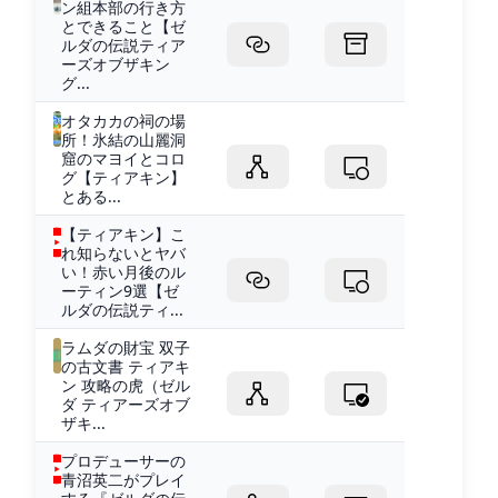
ン組本部の行き方
とできること【ゼ
ルダの伝説ティア
ーズオブザキン
グ...
オタカカの祠の場
所！氷結の山麗洞
窟のマヨイとコロ
グ【ティアキン】
とある...
【ティアキン】こ
れ知らないとヤバ
い！赤い月後のル
ーティン9選【ゼ
ルダの伝説ティ...
ラムダの財宝 双子
の古文書 ティアキ
ン 攻略の虎（ゼル
ダ ティアーズオブ
ザキ...
プロデューサーの
青沼英二がプレイ