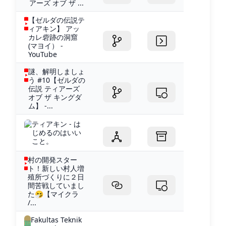
アーズ オブ ザ ...
【ゼルダの伝説テ
ィアキン】 アッ
カレ砦跡の洞窟
(マヨイ） -
YouTube
謎、解明しましょ
う #10【ゼルダの
伝説 ティアーズ
オブ ザ キングダ
ム】 -...
ティアキン - は
じめるのはいい
こと。
村の開発スター
ト！新しい村人増
殖所づくりに２日
間苦戦していまし
た🤧【マイクラ
/...
Fakultas Teknik