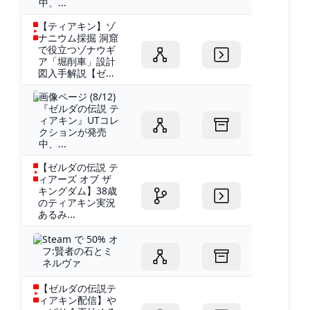
中、...
【ティアキン】ゾ
ナニウム採掘 洞窟
で役立つゾナウギ
ア「堀削車」設計
図入手解説【ゼ...
画像ページ (8/12)
『ゼルダの伝説 テ
ィアキン』UTコレ
クションが発売
中、...
【ゼルダの伝説 テ
ィアーズ オブ ザ
キングダム】38歳
のティアキン実況
あるみ...
Steam で 50% オ
フ:賢者の石とミ
ネルヴァ
【ゼルダの伝説テ
ィアキン配信】や