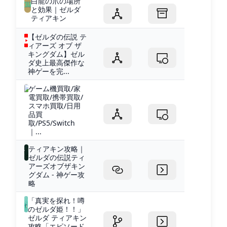
白龍の爪の場所
と効果｜ゼルダ
ティアキン
【ゼルダの伝説 テ
ィアーズ オブ ザ
キングダム】ゼル
ダ史上最高傑作な
神ゲーを完...
ゲーム機買取/家
電買取/携帯買取/
スマホ買取/日用
品買
取/PS5/Switch
｜...
ティアキン攻略｜
ゼルダの伝説ティ
アーズオブザキン
グダム - 神ゲー攻
略
「真実を探れ！噂
のゼルダ姫！！」
ゼルダ ティアキン
攻略「エピソード