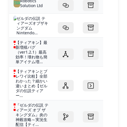
Robotics
Solution Ltd
ゼルダの伝説 テ
ィアーズオブザキ
ングダム
Nintendo...
【ティアキン】最
新増殖バグ
（ver1.2.1）最高
効率！壊れ物も簡
単アイテム増...
【ティアキンとブ
レワイ比較】全部
わかった？細かい
違いまとめ【ゼル
ダの伝説ティア
ー...
『ゼルダの伝説 テ
ィアーズ オブ ザ
キングダム』炎の
神殿攻略～実況生
配信【ティ...