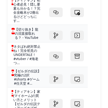
【ティアキン】初
心者必見！隠し要
素も分かる！？完
全攻略本が2冊出
るけどどっちに
す...
【切り抜き】龍
の泪直接取れ
る？ - YouTube
ネタばれ絶対禁止
ね！完全初見の
UNDERTALE！
#vtuber / #海老
つ...
【ゼルダの伝説】
究極の2択
#shorts #ゲーム
#任天堂 #...
【ティアキン】家
(マイホーム)の買
い方とメリット
【ゼルダの伝説テ
ィアーズオブザ