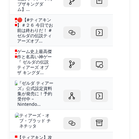
ブザキングダ
ム】...
🔴【#ティアキン
】＃２６ 今日でお
前は終わりだ！ #
ゼルダの伝説ティ
アーズオブ...
ゲーム史上最高傑
作と名高い神ゲー
『 ゼルダの伝説
ティアーズ オブ
ザ キングダ...
『ゼルダ ティアー
ズ』公式設定資料
集が発売に！予約
受付中 –
Nintendo...
ティアーズ・オ
ブ・ブラッド チ
ネチッタ
【ティアキン】攻