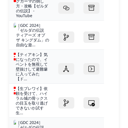
グガーマの倒し
方・攻略【ゼルダ
の伝説】 -
YouTube
［GDC 2024］
「ゼルダの伝説
ティアーズ オブ
ザ キングダム」の
自由な遊...
【ティアキン】気
になったので、イ
ベントを無視して
壁抜けして避難壕
に入ってみた
【ド...
【生ブレワイ】依
頼を受けて、ハイ
ラル城の骨ックス
の目玉を取り逃げ
できないか試す
生...
［GDC 2024］
「ゼルダの伝説