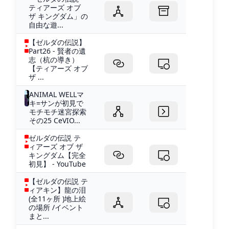
ティアーズ オブ
ザ キングダム」の
自由な遊...
【ゼルダの伝説】
Part26 - 賢者の遺
志（杭の導き）
【ティアーズ オブ
ザ ...
ANIMAL WELLマ
キ=サンが初見で
モチモチ迷宮探索
その25 CeVIO...
ゼルダの伝説 テ
ィアーズ オブ ザ
キングダム【完全
初見】 - YouTube
【ゼルダの伝説 テ
ィアキン】龍の泪
(全11ヶ所 )地上絵
の場所 /イベント
まと...