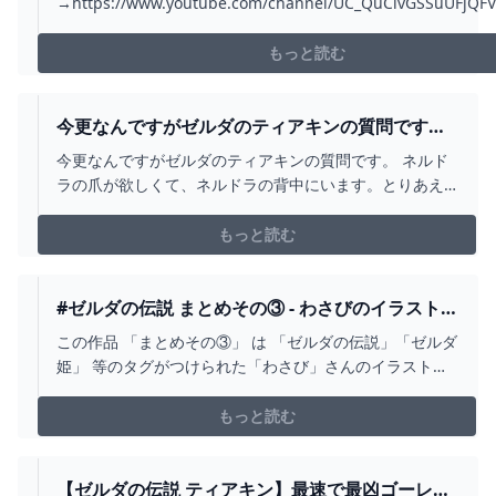
→https://www.youtube.com/channel/UC_QuClvGSSuUFjQF
ゼルダの伝説ティアーズオブザキングダム（ティアキン）で話
べき便利なキャラや重要なキャラ、人物についてまとめました
もっと読む
次】00:00 絶対話...
今更なんですがゼルダのティアキンの質問です。 -
ネルドラの爪が欲しくて、... - YAHOO!知恵袋
今更なんですがゼルダのティアキンの質問です。 ネルド
ラの爪が欲しくて、ネルドラの背中にいます。とりあえ
ず取れるものを拾って回ってたら、背中のトゲ?も爪も光
らなくなってしまい、弓で撃ってもアイテムが出ませ
もっと読む
ん。このまま...
#ゼルダの伝説 まとめその③ - わさびのイラスト -
PIXIV
この作品 「まとめその③」 は 「ゼルダの伝説」「ゼルダ
姫」 等のタグがつけられた「わさび」さんのイラストで
す。 「おいおい何枚あるんだっつーの☆」
もっと読む
【ゼルダの伝説 ティアキン】最速で最凶ゴーレム