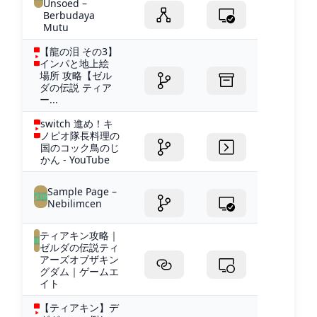
Unsoed –
Berbudaya
Mutu
【龍の泪 その3】
インパと地上絵
場所 攻略【ゼル
ダの伝説 ティア
ー...
switch 進め！キ
ノピオ隊長料理の
国のコック鳥のじ
かん - YouTube
Sample Page –
Nebilimcen
ティアキン攻略｜
ゼルダの伝説ティ
アーズオブザキン
グダム｜ゲームエ
イト
【ティアキン】デ