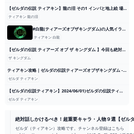
【ゼルダの伝説 ティアキン】龍の泪 その1 インパと地上絵 場所 行き方 攻略【ティアーズオブザキングダム】 - YouTube
ティアキン 龍の泪
#白龍(ティアーズオブザキングダム)の人気イラストやマンガ - pixiv
ティアキン 白龍
【ゼルダの伝説 ティアーズ オブ ザ キングダム 】今回も絶対アツいだろ！ティアキン【初見プレイ】！※ネタバレ注意！#12 - YouTube
ザ キングダム
ティアキン攻略｜ゼルダの伝説ティアーズオブザキングダム - ゲームウィズ【2024】 ゼルダの伝説 ティアーズ ゼルダ
ゼルダ ティアキン
【ゼルダの伝説ティアキン】2024/06/01)ゼルダの伝説ティアキンだけど、スプラトゥーン３の話も入る。 - YouTube
ゼルダ ティアキン
絶対話しかけるべき！超重要キャラ・人物９選【ゼル
ティアーズオブザキングダム】 - YOUTUBE
ゼルダ（ティアキン）攻略です。チャンネル登録はこちら