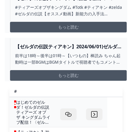
を”仲間”にする攻略方法を徹底解説！「太古より
#ティアーズオブザキングダム #Totk #ティアキン #zelda
の導き編」【ゼルダの伝説ティアーズオブザキン
#ゼルダの伝説【オススメ動画】新能力の入手法
グダム】【まがれつ】 - YOUTUBE
https://youtu.be/4-Vvd68TRQcマスターソード入手法
https://youtu.be/vv3gH0X_k_kダークリンク入手法
もっと読む
https://youtu.be/r6xdYau...
【ゼルダの伝説ティアキン】2024/06/01)ゼルダの
伝説ティアキンだけど、スプラトゥーン３の話も
前半は18時～後半は01時～【いつもの】棒読み ちゃん起
入る。 - YOUTUBE
動時は一部BGMはBGMタイトルで視聴者でもコメント鳴
らせます。オンラインでプレイします。(18禁コンテンツ
時はエラー発生で使用不能)時々、再現BGMやオリジナル
もっと読む
BGMを流しながら配信します。【制作、再現のBGMと
曲】オリジナルBGMhttps://bowl...
#
はじめてのゼル
ダ！ゼルダの伝説
ティアーズ オブ
ザ キングダムライ
ブ配信！〈ゼル...