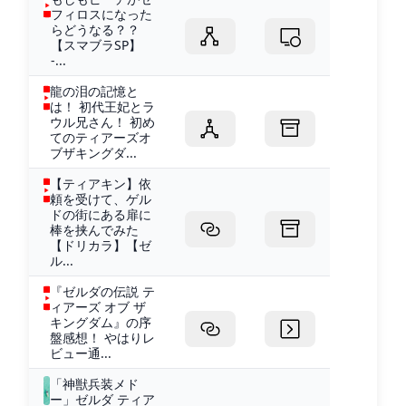
フィロスになった
らどうなる？？
【スマブラSP】
-...
龍の泪の記憶と
は！ 初代王妃とラ
ウル兄さん！ 初め
てのティアーズオ
ブザキングダ...
【ティアキン】依
頼を受けて、ゲル
ドの街にある扉に
棒を挟んでみた
【ドリカラ】【ゼ
ル...
『ゼルダの伝説 テ
ィアーズ オブ ザ
キングダム』の序
盤感想！ やはりレ
ビュー通...
「神獣兵装メド
ー」ゼルダ ティア