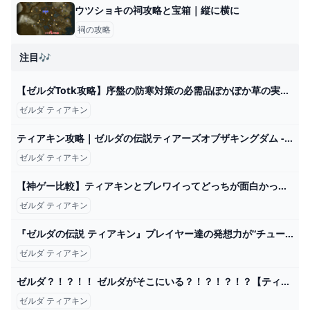
ウツショキの祠攻略と宝箱｜縦に横に
祠の攻略
注目🎶
【ゼルダTotk攻略】序盤の防寒対策の必需品ぽかぽか草の実を効率よく回収できるルートはこちら！ - YouTube
ゼルダ ティアキン
ティアキン攻略｜ゼルダの伝説ティアーズオブザキングダム - ゲームウィズ【2024】 ゼルダの伝説 ティアーズ ゼルダ
ゼルダ ティアキン
【神ゲー比較】ティアキンとブレワイってどっちが面白かった？【ゼルダの伝説ティアーズオブザキングダム】【ゼルダの伝説ブレスオブザワイルド】 - YouTube
ゼルダ ティアキン
『ゼルダの伝説 ティアキン』プレイヤー達の発想力が“チュートリアル”から爆発―初歩的なギミック、しかし突破方法は無限 インサイド
ゼルダ ティアキン
ゼルダ？！？！！ ゼルダがそこにいる？！？！？！？【ティアキン】【ゼルダの伝説ティアーズオブザキングダム】【ゆっくり実況？】part27 - YouTube
ゼルダ ティアキン