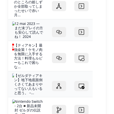
のところの姫しず
か全部取ってしま
ったせいで赤い
月...
12 mai 2023 —
まだ未プレイの方
も安心して読んで
ね！ 2024
【ティアキン】最
強金策！ケモノ肉
を無限に入手する
方法！料理もルピ
ーもこれで困ら
な...
【ゼルダティアキ
ン】地下地底面倒
くさくてあまりや
ってない人もいる
と思う。 –...
Nintendo Switch
- 2台◾️新品未開
封 ゼルダの伝説