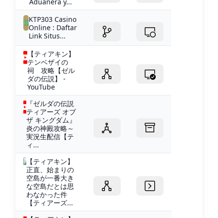
Aduanera y...
KTP303 Casino
Online : Daftar
Link Situs...
【ティアキン】
テンベザイの
祠 攻略【ゼル
ダの伝説】 -
YouTube
『ゼルダの伝説
ティアーズ オブ
ザ キングダム』
炎の神殿攻略～
実況生配信【テ
ィ...
【ティアキン】
正直、始まりの
空島が一番大き
な空島だとは思
わなかった件
【ティアーズ...