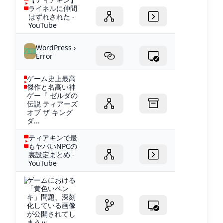
ライネルに仲間
はずれされた -
YouTube
WordPress ›
Error
ゲーム史上最高
傑作と名高い神
ゲー『 ゼルダの
伝説 ティアーズ
オブ ザ キング
ダ...
ティアキンで最
もヤバいNPCの
裏設定まとめ -
YouTube
ゲームにおける
「黄色いペン
キ」問題、深刻
化している画像
が公開されてし
まうｗ...