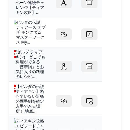
ペーン連続チャ
レンジ【ティア
キン攻略】...
ゼルダの伝説
ティアーズ オブ
ザ キングダム
マスターワーク
ス My...
(ゼルダ ティア
キン)、どこでも
料理ができる
「携帯鍋」とお
気に入りの料理
のレシピ...
【ゼルダの伝説
ティアキン】朽
ちていない近衛
の両手剣を確定
入手できる場
所！ 地底...
ティアキン攻略
エピソードチャ