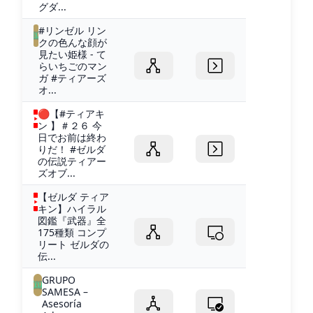
グダ...
#リンゼル リン
クの色んな顔が
見たい姫様 - て
らいちごのマン
ガ #ティアーズ
オ...
🔴【#ティアキ
ン 】＃２６ 今
日でお前は終わ
りだ！ #ゼルダ
の伝説ティアー
ズオブ...
【ゼルダ ティア
キン】ハイラル
図鑑『武器』全
175種類 コンプ
リート ゼルダの
伝...
GRUPO
SAMESA –
Asesoría