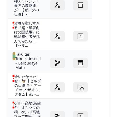
神チャレンジ！
最強の魔物達
が…【ゼルダの
伝説】 -...
攻略が難しすぎ
る『超上級者向
けの闘技場』に
戦闘初心者が挑
んでみたら....
【ゼル...
Fakultas
Teknik Unsoed
– Berbudaya
Mutu
会いたかった
ぜ！🦅【ゼルダ
の伝説 ティアー
ズ オブ ザ キン
グダム】#3 -...
ゲルド高地 鳥望
台 オツツマの
祠 ゲルド高地
マップ開放 扉