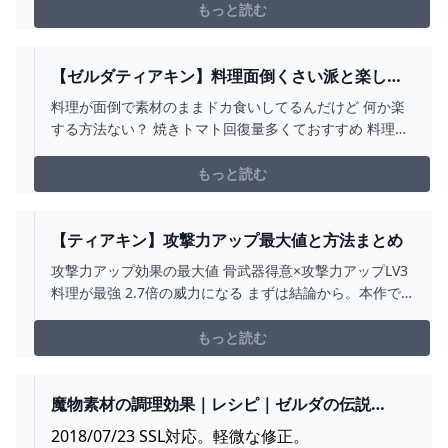
博士のツイッター：https://twitter.com/siu_lab 下
もっと読む
記のサイト様より音楽をお借りしています。 フリー
BGM・音楽素材MusMus ht...
【ゼルダティアキン】料理面倒くさい派と楽しい
派。 – ゲーム攻略のかけら
料理が面倒で素材のままドカ食いしてるんだけど 何か楽
する方法ない？ 焼きトマト回復量多くておすすめ 料理登
録できるし。回復系なら料理すりゃ大抵回復倍。 5つまと
めて料理すればどか食いよりはやそーだけど。 ライフ少
もっと読む
ないうちはまあ、どか食いでも
【ティアキン】攻撃力アップ最大値と方法まとめ
攻撃力アップ効果の最大値 骨武器得意×攻撃力アップLV3
料理が最強 2.7倍の威力になる まずは結論から。本作で
の最強は骨武器得意と攻撃力アップLV3料理を食べたとき
が最大です。骨武器得意はスクラビルドでモルドラジー
もっと読む
クのアゴ骨などの骨系をつ
魔物素材の調理効果｜レシピ｜ゼルダの伝説
BOTW 攻略メモ｜おばさんのゲームメモ
2018/07/23 SSL対応。軽微な修正。