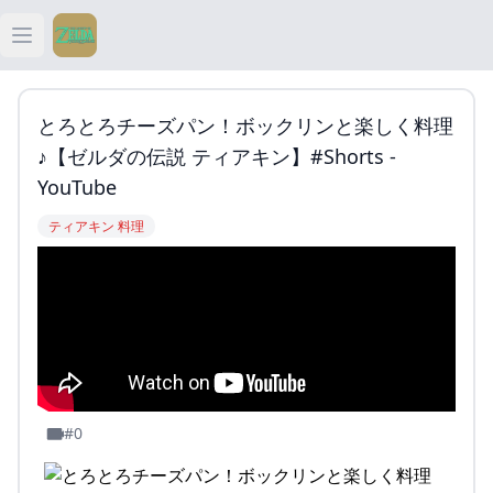
Open main menu
ティアキン
とろとろチーズパン！ボックリンと楽しく料理
ティアキン 祠
♪【ゼルダの伝説 ティアキン】#shorts -
YouTube
ティアキン 武器
ティアキン 料理
ティアキン 攻略
#0