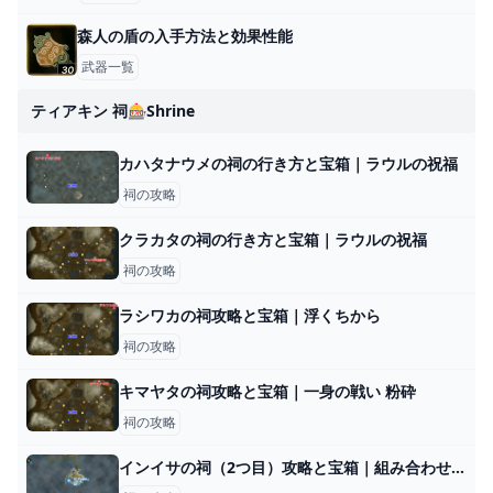
森人の盾の入手方法と効果性能
武器一覧
ティアキン 祠🎰shrine
カハタナウメの祠の行き方と宝箱｜ラウルの祝福
祠の攻略
クラカタの祠の行き方と宝箱｜ラウルの祝福
祠の攻略
ラシワカの祠攻略と宝箱｜浮くちから
祠の攻略
キマヤタの祠攻略と宝箱｜一身の戦い 粉砕
祠の攻略
インイサの祠（2つ目）攻略と宝箱｜組み合わせる力