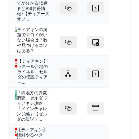
てが分かる15選
まとめ!!お得情
報♪【ティアーズ
オブ...
ティアキンの洞
窟でマヨイがい
ない場合は？数
や見つけるコツ
はある？
【ティアキン】
ラネール台地の
ライネル ゼル
ダの伝説ティア
ー...
「四地方の異変
調査」ゼルダ テ
ィアキン攻略
「メインチャレ
ンジ編」【ゼル
ダの伝説テ...
【ティアキン】
絶対やるべき！