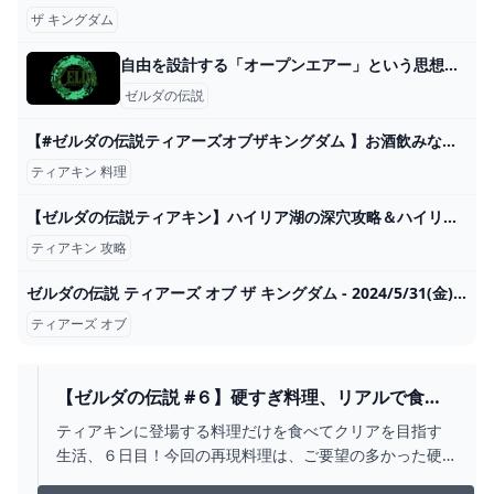
ザ キングダム
自由を設計する「オープンエアー」という思想『ゼルダの伝説 ブレス オブ ザ ワイルド』 - メディア芸術カレントコンテンツ
ゼルダの伝説
【#ゼルダの伝説ティアーズオブザキングダム 】お酒飲みながら井戸探して三千里･･･ #62 【 ファニル･δ / セルフ受肉Vtuber 】 - YouTube
ティアキン 料理
【ゼルダの伝説ティアキン】ハイリア湖の深穴攻略＆ハイリア大橋の火炎グリオーク戦（フィローネに平和を！） Part109 - YouTube
ティアキン 攻略
ゼルダの伝説 ティアーズ オブ ザ キングダム - 2024/5/31(金) 6:59開始 - ニコニコ生放送
ティアーズ オブ
【ゼルダの伝説 #６】硬すぎ料理、リアルで食べ
ます！ ティアキングルメ旅！【ティアキン】【ゆ
ティアキンに登場する料理だけを食べてクリアを目指す
っくり実況】 - YOUTUBE
生活、６日目！今回の再現料理は、ご要望の多かった硬
すぎ料理！ほぼ石なんですけど、これ食べられるの！？