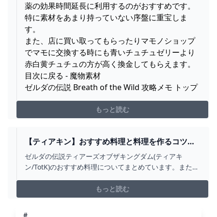
薬の効果時間延長に利用するのがおすすめです。
特に素材をあまり持っていない序盤に重宝しま
す。
また、店に買い取ってもらったりマモノショップ
でマモに交換する時にも青いチュチュゼリーより
赤白黄チュチュの方が高く換金してもらえます。
目次に戻る - 魔物素材
ゼルダの伝説 Breath of the Wild 攻略メモ トップ
もっと読む
【ティアキン】おすすめ料理と料理を作るコツ
【ゼルダの伝説ティアーズオブザキングダム】 -
ゼルダの伝説ティアーズオブザキングダム(ティアキ
SAMURAI GAMERS
ン/TotK)のおすすめ料理についてまとめています。また、
料理を作るコツも掲載しているので参考にしてくださ
い。
もっと読む
#