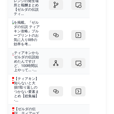
レンジの発生場
所と報酬まとめ
【ゼルダの伝説
ティ...
を掲載。『ゼル
ダの伝説 ティア
キン攻略』ブル
ープリントのお
気に入り8枠の
効率を考...
ティアキンから
ゼルダの伝説始
めたんですけ
ど、100時間以
上やって... -...
【ティアキン】
知らないと大
損!!取り返しの
つかない要素ま
とめ【総集編】
-...
【ゼルダの伝
説 ティアーズ