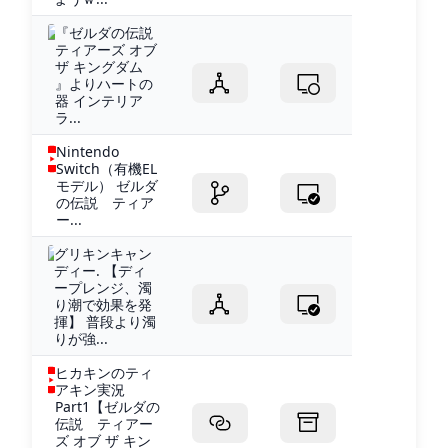
『ゼルダの伝説
ティアーズ オブ
ザ キングダム
』よりハートの
器 インテリア
ラ...
Nintendo
Switch（有機EL
モデル） ゼルダ
の伝説 ティア
ー...
グリキンキャン
ディー. 【ディ
ープレンジ、濁
り潮で効果を発
揮】 普段より濁
りが強...
ヒカキンのティ
アキン実況
Part1【ゼルダの
伝説 ティアー
ズ オブ ザ キン