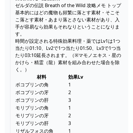
ゼルダの伝説 Breath of the Wild 攻略メモ トップ
基本的にはどの魔物も頻繁に落とす素材・そこそ
こ落とす素材・あまり落とさない素材があり、入
手が容易なら効果もそれなりということになりま
す。
時間が設定される特殊効果料理・薬ではLv1は1つ
当たり01:10、Lv2で1つ当たり01:50、Lv3で1つ当
たり03:10延長されます。（※マモノエキス・星の
かけら・精霊（龍）素材を組み合わせた場合を除
く。）
材料
効果Lv
ボコブリンの角
1
ボコブリンの牙
2
ボコブリンの肝
3
モリブリンの角
1
モリブリンの牙
2
モリブリンの肝
3
リザルフォスの角
1