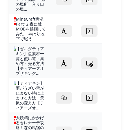
の場所 入り口
の場...
MineCraft実況
Part12 夜に敵
MOBを蹂躙して
みた やはり地
下で戦う...
【ゼルダティア
キン】魚素材一
覧と使い道・集
め方・売る方法
【ティアーズオ
ブザキング...
【ティアキン】
雨がうざい雷が
止まない時に止
ませる方法！天
気の変え方【テ
ィアーズオ...
大妖精にかかげ
るセレナーデ攻
略！森の馬宿の