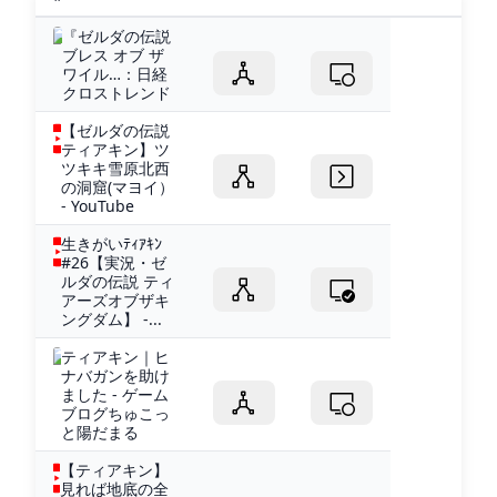
『ゼルダの伝説
ブレス オブ ザ
ワイル…：日経
クロストレンド
【ゼルダの伝説
ティアキン】ツ
ツキキ雪原北西
の洞窟(マヨイ）
- YouTube
生きがいﾃｨｱｷﾝ
#26【実況・ゼ
ルダの伝説 ティ
アーズオブザキ
ングダム】 -...
ティアキン｜ヒ
ナバガンを助け
ました - ゲーム
ブログちゅこっ
と陽だまる
【ティアキン】
見れば地底の全