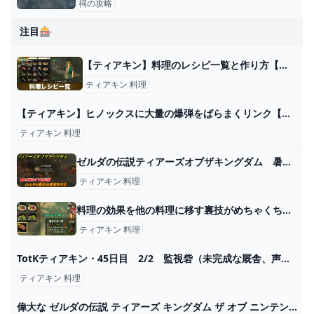
祠の攻略
注目🎰
【ティアキン】料理のレシピ一覧と作り方【ゼルダの伝説ティアーズオブザキングダム】 - アルテマ
ティアキン 料理
【ティアキン】ヒノックスに大量の爆弾をばらまくリンク【ゼルダの伝説 ティアーズ オブ ザ キングダム】 - YouTube
ティアキン 料理
ゼルダの伝説ティアーズオブザキングダム 暑さ対策おすすめ料理 ひんやり煮込み果実作り方 ＃４８６ 【ティアキン】 - ニコニコ動画
ティアキン 料理
料理の効果を他の料理に移す裏技がめちゃくちゃ便利 ゼルダの伝説 ティアーズオブザキングダム hyperTsブログ
ティアキン 料理
TotKティアキン・45日目 2/2 監視砦（未完成な厩舎、声の主を探して） - ちょっとしたゲーム日記：楽天ブログ
ティアキン 料理
偉大な ゼルダの伝説 ティアーズ キングダム ザ オブ ニンテンドー3DS/2DS - bestcheerstone.com