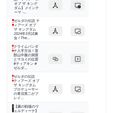
オブ ザ キング
ダム】メインテ
ーマ -...
ゼルダの伝説 テ
ィアーズ オブ
ザ キングダム
2024年3月試奏
会 / The...
クライムバンダ
ナ入手方法！雷
獣山中腹の洞窟
とマヨイの位置
#ティアキン #
ゼルダ...
ゼルダの伝説
ティアーズ オブ
ザ キングダム
プロデューサー
の青沼英二がプ
レイ...
【霧の戦場のヴ
ェルディーナ】