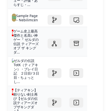
ュー・評価・あ
らすじ・...
Sample Page
– Nebilimcen
ゲーム史上最高
傑作と名高い神
ゲー『 ゼルダの
伝説 ティアーズ
オブ ザ キング
ダ...
ゼルダの伝説
TotK（ティアキ
ン）・プレイ日
記 ２日目/３日
目 - ちょっと
し...
【ティアキン】
頼りない剣士再
び【ゼルダの伝
説ティアーズオ
ブザキングダ