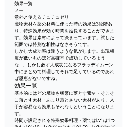
効果一覧
メモ
意外と使えるチュチュゼリー
魔物素材を薬の材料に使った時の効果は3段階あ
り、特殊効果が効く時間を延長することができま
す。効果は素材によって決まっています。試した
範囲では特別な相性はなさそうです。
しかし大成功率は違うような気がします。出現頻
度が低いものほど高確率で成功しているよう
な…。しかし必ず大成功になるブラッディムーン
中にまとめて料理してそれで足りているのであれ
ば恩恵がないですね。
効果一覧
基本的にはどの魔物も頻繁に落とす素材・そこそ
こ落とす素材・あまり落とさない素材があり、入
手が容易なら効果もそれなりということになりま
す。
時間が設定される特殊効果料理・薬ではLv1は1つ
当たり01:10、Lv2で1つ当たり01:50、Lv3で1つ当