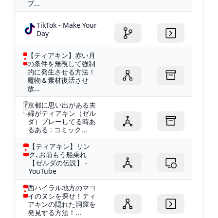
ブ...
TikTok - Make Your
Day
【ティアキン】赤い月
の条件を無視して強制
的に発生させる方法！
魔物＆素材復活させ
放...
京都に思い出がある夫
婦がティアキン（ゼル
ダ）プレーしてる時あ
るある : コミック...
【ティアキン】リン
ク､お前もう船乗れ
【ゼルダの伝説】 -
YouTube
西ハイラル地方のマヨ
イのヌシを探せ！ティ
アキンの隠れた洞窟を
発見する方法！...