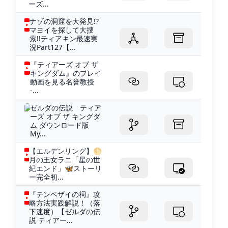
ーズ...
ナゾの洞窟を大発見!?
マヨイを探して大捜
索!!ティアキン最速実
況Part127【...
『ティアーズ オブ ザ
キングダム』のプレイ
動画を見る名誉教授
-...
ゼルダの伝説 ティア
ーズ オブ ザ キングダ
ム ダウンロード版
My...
【エルデンリング】🌕
月の王女ラニ「星の世
紀エンド」🦋ストーリ
ー完全初...
『テンベザイの祠』攻
略方法実践解説！（落
下速度）【ゼルダの伝
説 ティアー...