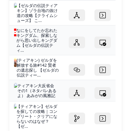
【ゼルダの伝説ティア
キン】ゾラ台地の抜け
道の攻略【クライムシ
ューズ】 こ...
なにをしてたか忘れた
キングダム、探索しな
がら思い出しキングダ
ム【ゼルダの伝説テ
ィ...
(ティアキン) ゼルダを
解放する旅#142 賢者
の遺志探し 【ゼルダの
伝説ティー...
ティアキン大反省会
その1（ネタバレある
よ） あみがの風雅記
【ティアキン】ゼルダ
を探しての攻略｜コン
プリート・クリアにな
らないのはなぜ？
【ゼ...