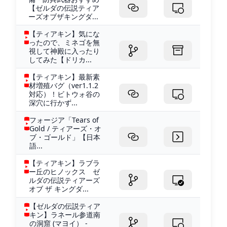
【ゼルダの伝説ティア
ーズオブザキングダ...
【ティアキン】気にな
ったので、ミネゴを無
視して神殿に入ったり
してみた【ドリカ...
【ティアキン】最新素
材増殖バグ（ver1.1.2
対応）！ビトウォ谷の
深穴に行かず...
フォージア「Tears of
Gold / ティアーズ・オ
ブ・ゴールド」【日本
語...
【ティアキン】ラブラ
ー丘のヒノックス ゼ
ルダの伝説ティアーズ
オブ ザ キングダ...
【ゼルダの伝説ティア
キン】ラネール参道南
の洞窟 (マヨイ） -