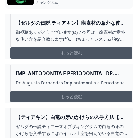
ザ キングダム
【ゼルダの伝説 ティアキン】龍素材の意外な使い
方( *´艸｀) - YOUTUBE
御視聴ありがとうございます(ω)ノ今回は、龍素材の意外
な使い方を紹介致します(*´ω｀)ちょっとシステム的な部
分に関わってくる事ですが、何かに発展すれば面白いか
なと思い編集、投稿致しました(;´∀｀)何か面白い事を自分
もっと読む
で考えて見たかったのですが、考えて考えて閃きません
でした(-_-;)まだまだ動画更新していき...
IMPLANTODONTIA E PERIODONTIA - DR.
AUGUSTO FERNANDES
Dr. Augusto Fernandes Implantodontia e Periodontia
もっと読む
【ティアキン】白竜の牙のかけらの入手方法【ゼ
ルダの伝説ティアーズオブザキングダム】
ゼルダの伝説ティアーズオブザキングダムで白竜の牙の
かけらを入手するにはハイラル上空を飛んでいる白竜の