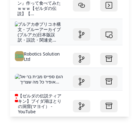
ン』作って食べてみた
ｗｗｗ【ゼルダの伝
説】【...
ブルアカ@プリコネ構
文 - ブルーアーカイブ
(ブルアカ)日本版誤
訳・誤読・関連史...
Robotics Solution
Ltd
הום ספייס מבית בר-אל
אופיר כל מה שצריך...
【ゼルダの伝説ティア
キン】ブイダ湖ほとり
の洞窟(マヨイ） -
YouTube