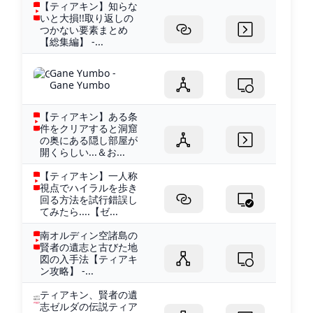
【ティアキン】知らな
いと大損!!取り返しの
つかない要素まとめ
【総集編】 -...
Gane Yumbo -
Gane Yumbo
【ティアキン】ある条
件をクリアすると洞窟
の奥にある隠し部屋が
開くらしい...＆お...
【ティアキン】一人称
視点でハイラルを歩き
回る方法を試行錯誤し
てみたら....【ゼ...
南オルディン空諸島の
賢者の遺志と古びた地
図の入手法【ティアキ
ン攻略】 -...
ティアキン、賢者の遺
志ゼルダの伝説ティア