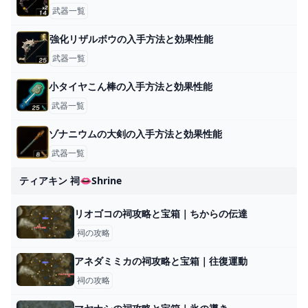
武器一覧
強化リザルボウの入手方法と効果性能
武器一覧
小タイヤこん棒の入手方法と効果性能
武器一覧
ゾナニウムの大剣の入手方法と効果性能
武器一覧
ティアキン 祠👄shrine
リオゴコの祠攻略と宝箱｜ちからの伝達
祠の攻略
アネダミミカの祠攻略と宝箱｜往復運動
祠の攻略