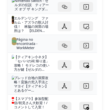
Nintendo Switch - ゼ
ルダの伝説 ティアー
ズ オブ ザ キングダ...
エルデンリング ファ
ルム・アズラの獣人討
伐！ 林脇の洞窟の場
所は？ 【ELDEN...
Página no
encontrada -
WorkMeter
【ティアキン小ネタ】
「セパパの祠 帰り道」
攻略！ モドレコの使い
方が鍵【ゼルダの...
ブレッド台地の洞窟攻
略！蛮族の兜入手法と
マヨイ【ティアキン】
とあるゲー...
【スマブラ】参加型配
信/初見さん大歓迎！/
コメントして入室！