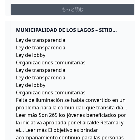
口元を弓矢で射抜きましょう。 白竜はハイラル上空を飛
んでいますので鳥望台から飛んで周囲を確認。見当た
もっと読む
MUNICIPALIDAD DE LOS LAGOS – SITIO
OFICIAL DE LA MUNICIPALIDAD DE LOS
Ley de transparencia
LAGOS
Ley de transparencia
Ley de lobby
Organizaciones comunitarias
Ley de transparencia
Ley de transparencia
Ley de lobby
Organizaciones comunitarias
Falta de iluminación se había convertido en un
problema para la comunidad que transita día…
Leer más Son 265 los jóvenes beneficiados por
la iniciativa aprobada por el alcalde Retamal y
el… Leer más El objetivo es brindar
acompañamiento continuo para las personas