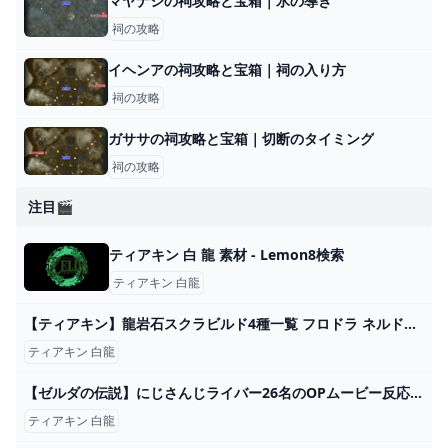
マヤナシの祠攻略と宝箱｜氷の導き
祠の攻略
イヘンアの祠攻略と宝箱｜祠の入り方
祠の攻略
ガササの祠攻略と宝箱｜切断のタイミング
祠の攻略
注目🎬
ティアキン 白 龍 素材 - Lemon8検索
ティアキン 白龍
【ティアキン】龍岩石スクラビルド4種一覧 フロドラ ネルドラ オルドラ 白龍 #tearsofthekingdom #ゼルダの伝説 #shorts #ゼルダの伝説ティアーズオブザキングダム - YouTube
ティアキン 白龍
【ゼルダの伝説】にじさんじライバー26名のOPムービー反応まとめ【にじさんじ/切り抜き】 - YouTube
ティアキン 白龍