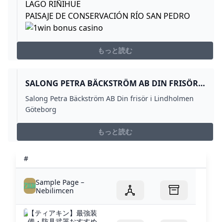
LAGO RIÑIHUE
PAISAJE DE CONSERVACIÓN RÍO SAN PEDRO
もっと読む
SALONG PETRA BÄCKSTRÖM AB DIN FRISÖR I
LINDHOLMEN GÖTEBORG
Salong Petra Bäckström AB Din frisör i Lindholmen
Göteborg
もっと読む
#
Sample Page –
Nebilimcen
【ティアキン】最強装
備・防具武器おすすめ