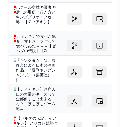
ハテール空域の賢者の
遺志の場所・行き方と
キンググリオーク攻
略！【ティアキン】
-...
ティアキンで食べた魚
介トマトスープ作って
食べてみたｗｗｗ【ゼ
ルダの伝説】【料...
『キングダム』は、原
泰久による日本の漫画
作品。『週刊ヤングジ
ャンプ』（集英社）
に...
【ティアキン】洞窟入
口の大量のキースって
全部倒すこと出来る
ん？｜ぽちぽちゲーム
速...
【ゼルダの伝説ティア
キン】 アッカレ砦跡の