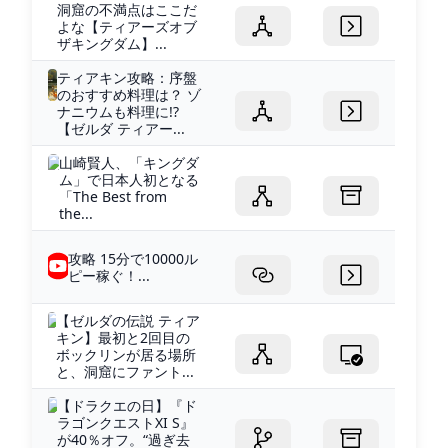
洞窟の不満点はここだ
よな【ティアーズオブ
ザキングダム】...
ティアキン攻略：序盤
のおすすめ料理は？ ゾ
ナニウムも料理に!?
【ゼルダ ティアー...
山崎賢人、「キングダ
ム」で日本人初となる
「The Best from
the...
攻略 15分で10000ル
ピー稼ぐ！...
【ゼルダの伝説 ティア
キン】最初と2回目の
ボックリンが居る場所
と、洞窟にファント...
【ドラクエの日】『ド
ラゴンクエストXI S』
が40％オフ。“過ぎ去