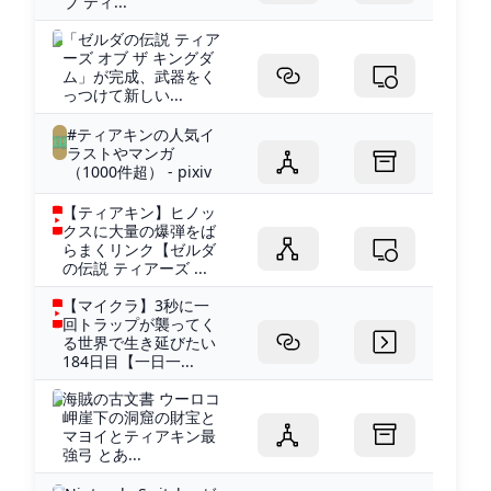
ブ ティ...
「ゼルダの伝説 ティア
ーズ オブ ザ キングダ
ム」が完成、武器をく
っつけて新しい...
#ティアキンの人気イ
ラストやマンガ
（1000件超） - pixiv
【ティアキン】ヒノッ
クスに大量の爆弾をば
らまくリンク【ゼルダ
の伝説 ティアーズ ...
【マイクラ】3秒に一
回トラップが襲ってく
る世界で生き延びたい
184日目【一日一...
海賊の古文書 ウーロコ
岬崖下の洞窟の財宝と
マヨイとティアキン最
強弓 とあ...