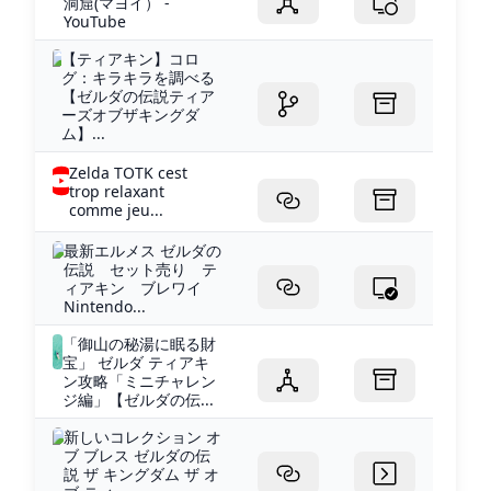
洞窟(マヨイ） -
YouTube
【ティアキン】コロ
グ：キラキラを調べる
【ゼルダの伝説ティア
ーズオブザキングダ
ム】...
Zelda TOTK cest
trop relaxant
comme jeu...
最新エルメス ゼルダの
伝説 セット売り テ
ィアキン ブレワイ
Nintendo...
「御山の秘湯に眠る財
宝」 ゼルダ ティアキ
ン攻略「ミニチャレン
ジ編」【ゼルダの伝...
新しいコレクション オ
ブ ブレス ゼルダの伝
説 ザ キングダム ザ オ