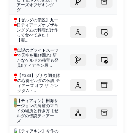
アーズオブザキング
ダ...
【ゼルダの伝説】丸一
日ティアーズオブザキ
ングダムの料理だけ作
って食べてみた！
【実...
伝説のグライドスーツ
で天空を飛び回れ!!新
たなゲルドの秘宝も発
見!!ティアキン最...
【#383】ゾナウ調査隊
の心得ゼルダの伝説 テ
ィアーズ オブ ザ キン
グダム -...
【ティアキン】樹海サ
ージョンの洞窟のマヨ
イの場所と行き方【ゼ
ルダの伝説ティアー
ズ...
【ティアキン】今作の