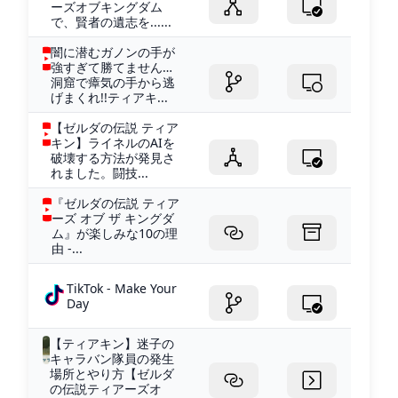
ーズオブキングダム
で、賢者の遺志を......
闇に潜むガノンの手が
強すぎて勝てません…
洞窟で瘴気の手から逃
げまくれ!!ティアキ...
【ゼルダの伝説 ティア
キン】ライネルのAIを
破壊する方法が発見さ
れました。闘技...
『ゼルダの伝説 ティア
ーズ オブ ザ キングダ
ム』が楽しみな10の理
由 -...
TikTok - Make Your
Day
【ティアキン】迷子の
キャラバン隊員の発生
場所とやり方【ゼルダ
の伝説ティアーズオ