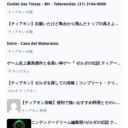
Outlet das Tintas - BH - Televendas: (31) 3144-0000
ティアキン 白龍
【ティアキン】白龍いたけど鳥台から飛んだトップの高さより上にいて乗れないんだけどどうすれば？ : ゼルダの伝説 ティアーズ オブ ザ キングダム攻略まとめ速報
ティアキン 白龍
Intro - Casa del Materasso
ティアキン 白龍
ゲーム史上最高傑作と名高い神ゲー『 ゼルダの伝説 ティアーズ オブ ザ キングダム 』#7 - YouTube
ザ キングダム
【ティアキン】ゼルダを探しての攻略｜コンプリート・クリアにならないのはなぜ？【ゼルダの伝説ティアーズオブザキングダム】｜ゲームエイト
ゼルダ ティアキン
【ティアキン攻略】便利で強いおすすめ料理とそのレシピの紹介です♪【ゼルダの伝説】 » ありすたーたのヘブバン攻略ブログ
ティアキン 料理
ニンテンドードリーム編集部/ゼルダの伝説 ティアーズ オブ ザ キングダム マスターワークス