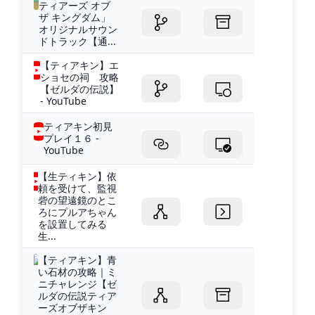
ティアーズ オブ
ザ キングダム」
オリジナルサウン
ドトラック【通...
【ティアキン】エ
ショセの祠 攻略
【ゼルダの伝説】
- YouTube
ティアキン初見
プレイ１６ -
YouTube
【生ティキン】依
頼を受けて、監視
砦の望遠鏡のとこ
ろにプルアちゃん
を設置してみる
生...
【ティアキン】青
い石材の攻略｜ミ
ニチャレンジ【ゼ
ルダの伝説ティア
ーズオブザキン