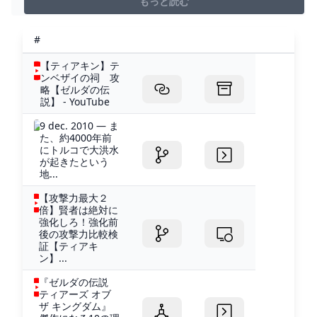
もっと読む
#
【ティアキン】テ
ンベザイの祠 攻
略【ゼルダの伝
説】 - YouTube
9 dec. 2010 — ま
た、約4000年前
にトルコで大洪水
が起きたという
地...
【攻撃力最大２
倍】賢者は絶対に
強化しろ！強化前
後の攻撃力比較検
証【ティアキ
ン】...
『ゼルダの伝説
ティアーズ オブ
ザ キングダム』