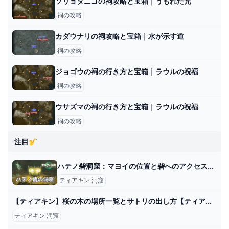
ソリョタニゴの祠攻略と宝箱｜うもれた光
祠の攻略
カダウナリの祠攻略と宝箱｜水が示す道
祠の攻略
ジョゴウの祠の行き方と宝箱｜ラウルの祝福
祠の攻略
ウサズマの祠の行き方と宝箱｜ラウルの祝福
祠の攻略
注目🎷
ハテノ砦洞窟：マヨイの位置と砦へのアクセス方法【ティアキン攻略】 とあるゲームブログの軌跡
ティアキン 洞窟
【ティアキン】桜の木の場所一覧とサトリの出し方【ティアーズオブザキングダム】 - ティアキン攻略Wiki Gamerch
ティアキン 洞窟