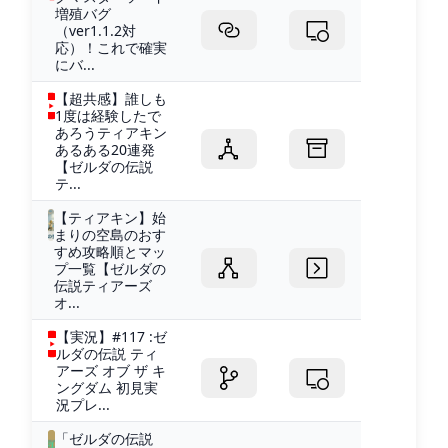
増殖バグ
（ver1.1.2対
応）！これで確実
にバ...
【超共感】誰しも
1度は経験したで
あろうティアキン
あるある20連発
【ゼルダの伝説
テ...
【ティアキン】始
まりの空島のおす
すめ攻略順とマッ
プ一覧【ゼルダの
伝説ティアーズ
オ...
【実況】#117 :ゼ
ルダの伝説 ティ
アーズ オブ ザ キ
ングダム 初見実
況プレ...
「ゼルダの伝説