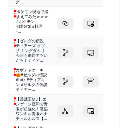
グ...
ポケモン現地で捕
まえてみたｗｗｗ
#ポケモン
#shorts #料理
-...
【ゼルダの伝説
ティアーズ オブ
ザ キングダム 】
今回も絶対アツい
だろ！ティア...
カボチャケーキ
🎃#ゼルダの伝説
#totk #ティアキ
ン #ゼルダの伝説
ティアー...
【遊戯王MD】エ
ンゲージ緩和で青
眼が超強化！激臨
ワンキル青眼vsナ
チュルホルス【...