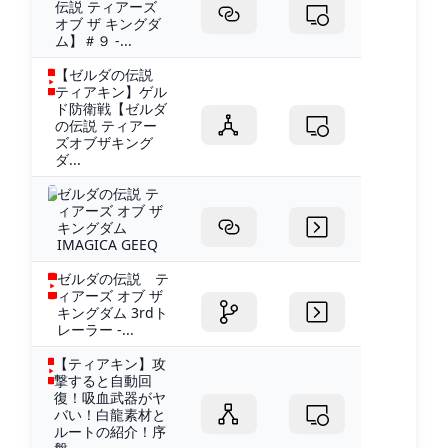
伝説 ティアーズ
オブ ザ キングダ
ム】＃９ -...
【ゼルダの伝説
ティアキン】ゲル
ド防衛戦【ゼルダ
の伝説 ティアー
ズオブザキング
ダ...
ゼルダの伝説 テ
ィアーズ オブ ザ
キングダム
IMAGICA GEEQ
ゼルダの伝説 テ
ィアーズ オブ ザ
キングダム 3rdト
レーラー -...
【ティアキン】攻
撃すると自動回
復！吸血武器がヤ
バい！白龍素材と
ルートの紹介！序