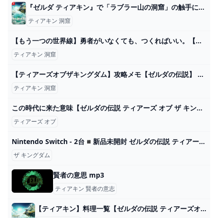
『ゼルダ ティアキン』で「ラブラー山の洞窟」の触手にやられた！「ラブラー山 鳥望台」を発見しています - ディスディスブログ
ティアキン 洞窟
【もう一つの世界線】勇者がいなくても、つくればいい。【ドラゴンクエストビルダーズ -アレフガルドを復活せよ-】part3 - YouTube
ティアキン 洞窟
【ティアーズオブザキングダム】攻略メモ【ゼルダの伝説】 転ばぬ先の本
ティアキン 洞窟
この時代に来た意味【ゼルダの伝説 ティアーズ オブ ザ キングダム】＃６７ - YouTube
ティアーズ オブ
Nintendo Switch - 2台◾️新品未開封 ゼルダの伝説 ティアーズ オブ ザ キングダムの通販 by doaems shop｜ニンテンドースイッチならラクマ
ザ キングダム
賢者の意思 mp3
ティアキン 賢者の意志
【ティアキン】料理一覧【ゼルダの伝説 ティアーズオブザキングダム】 hyperWiki