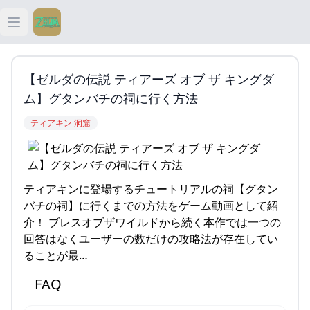
Open main menu
ティアキン
【ゼルダの伝説 ティアーズ オブ ザ キングダ
ティアキン 祠
ム】グタンバチの祠に行く方法
ティアキン 洞窟
ティアキン 武器
ティアキン 攻略
ティアキンに登場するチュートリアルの祠【グタン
バチの祠】に行くまでの方法をゲーム動画として紹
介！ ブレスオブザワイルドから続く本作では一つの
回答はなくユーザーの数だけの攻略法が存在してい
ることが最…
FAQ