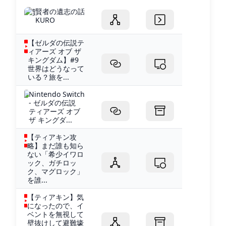
賢者の遺志の話
KURO
【ゼルダの伝説テ
ィアーズ オブ ザ
キングダム】#9
世界はどうなって
いる？旅を...
Nintendo Switch
- ゼルダの伝説
ティアーズ オブ
ザ キングダ...
【ティアキン攻
略】まだ誰も知ら
ない「希少イワロ
ック、ガチロッ
ク、マグロック」
を誰...
【ティアキン】気
になったので、イ
ベントを無視して
壁抜けして避難壕