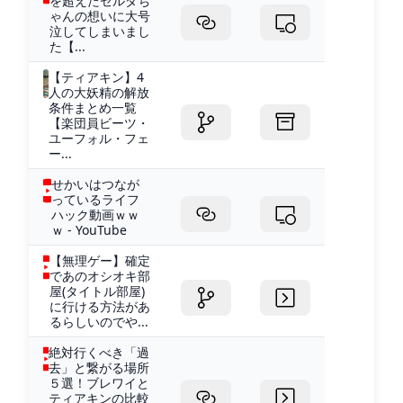
を超えたゼルダち
ゃんの想いに大号
泣してしまいまし
た【...
【ティアキン】4
人の大妖精の解放
条件まとめ一覧
【楽団員ビーツ・
ユーフォル・フェ
ー...
せかいはつなが
っているライフ
ハック動画ｗｗ
ｗ - YouTube
【無理ゲー】確定
であのオシオキ部
屋(タイトル部屋)
に行ける方法があ
るらしいのでや...
絶対行くべき「過
去」と繋がる場所
５選！ブレワイと
ティアキンの比較