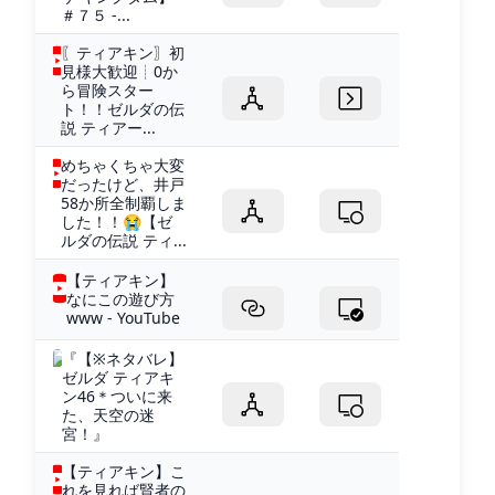
＃７５ -...
〖ティアキン〗初
見様大歓迎┊0か
ら冒険スター
ト！！ゼルダの伝
説 ティアー...
めちゃくちゃ大変
だったけど、井戸
58か所全制覇しま
した！！😭【ゼ
ルダの伝説 ティ...
【ティアキン】
なにこの遊び方
www - YouTube
『【※ネタバレ】
ゼルダ ティアキ
ン46＊ついに来
た、天空の迷
宮！』
【ティアキン】こ
れを見れば賢者の