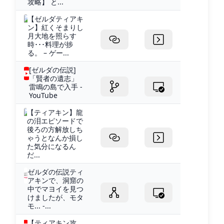
攻略】 と...
【ゼルダティアキ
ン】紅くそまりし
月大地を照らす
時･･･料理が捗
る。 – ゲー...
[ゼルダの伝説]
「賢者の遺志」
雷鳴の島で入手 -
YouTube
【ティアキン】龍
の泪エピソードで
後ろの方解放しち
ゃうとなんか損し
た気分になるん
だ...
ゼルダの伝説ティ
アキンで、洞窟の
中でマヨイを見つ
けましたが、モタ
モ... -...
【ティアキン攻