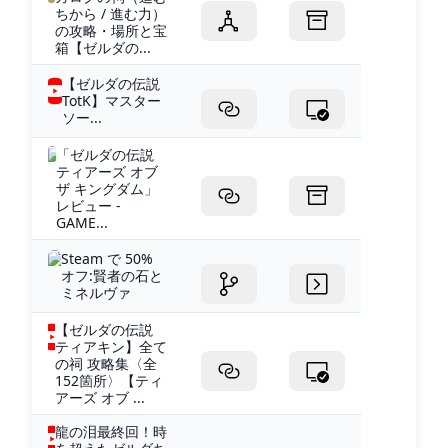
ちから / 進む力）
の攻略・場所と宝
箱【ゼルダの...
【ゼルダの伝説
TotK】マスター
ソー...
「ゼルダの伝説
ティアーズ オブ
ザ キングダム」
レビュー -
GAME...
Steam で 50%
オフ:賢者の石と
ミネルヴァ
【ゼルダの伝説
ティアキン】全て
の祠 攻略集〈全
152箇所〉【ティ
アーズ オブ ...
龍の泪最終回！時