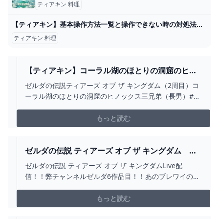
ティアキン 料理
【ティアキン】基本操作方法一覧と操作できない時の対処法【ゼルダの伝説ティアーズオブザキングダム】
ティアキン 料理
【ティアキン】コーラル湖のほとりの洞窟のヒノ
ックス三兄弟（長男） ゼルダの伝説ティアーズ
ゼルダの伝説ティアーズ オブ ザ キングダム（2周目）コ
オブ ザ キングダム（2周目） #ゼルダの伝説 #テ
ーラル湖のほとりの洞窟のヒノックス三兄弟（長男）#ゼ
ィアキン #ZELDA - YOUTUBE
ルダの伝説 #ティアキン#zelda
#zeldatearsofthekingdom
もっと読む
ゼルダの伝説 ティアーズ オブ ザ キングダム 第
20回 洞窟探索！！マヨイを集めて各地を巡
ゼルダの伝説 ティアーズ オブ ザ キングダムLive配
る！！ #ティアキン - YOUTUBE
信！！弊チャンネルゼルダ6作品目！！あのブレワイの続
編！！待ちに待ったゼルダ最新作！！今回は洞窟探索
回！！祠攻略などもしつつハイラル各地の洞窟を探索し
もっと読む
マヨイを集める！！☆配信における注意事項☆同じ内容