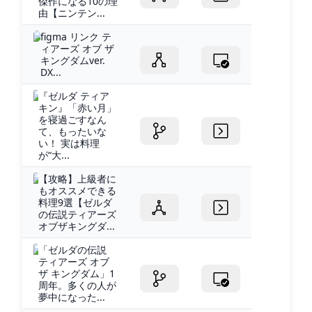
傑作になる10の理
由【ニンテン...
figma リンク テ
ィアーズ オブ ザ
キングダムver.
DX...
『ゼルダ ティア
キン』「赤い月」
を寝過ごすなん
て、もったいな
い！ 実は料理
が“大...
【攻略】上級者に
もオススメできる
料理9選【ゼルダ
の伝説ティアーズ
オブザキングダ...
「ゼルダの伝説
ティアーズ オブ
ザ キングダム」1
周年。多くの人が
夢中になった...