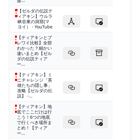
盤...
【ゼルダの伝説テ
ィアキン】ウルラ
峡谷東の洞窟(マ
ヨイ） - YouTube
【ティアキンとブ
レワイ比較】全部
わかった？細かい
違いまとめ【ゼル
ダの伝説ティア
ー...
【ティアキン】ミ
ニチャレンジ「英
雄たちの隠し事」
攻略【ゼルダの伝
説】 -...
【ティアキン】地
底でここだけは行
こう！6つの地底
で行くべき場所ま
とめ！【ティア
ー...