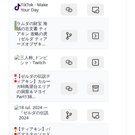
TikTok - Make
Your Day
ラムダの財宝 海
賊の古文書 ティ
アキン 攻略の虎
（ゼルダ ティア
ーズオブザキ...
三人称_ドンピ
シャ - Twitch
【ゼルダの伝説テ
ィアキン】カルー
ガ峠鳥望台エリア
の洞窟＆マヨイ
Part138...
18 iul. 2024 —
『ゼルダの伝説
2024
【ティアキン】バ
グマスターソード