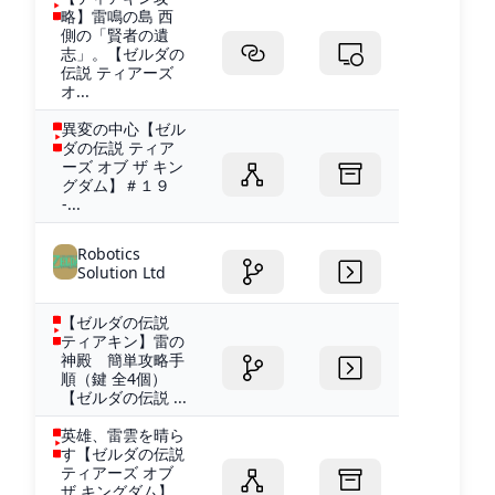
略】雷鳴の島 西
側の「賢者の遺
志」。【ゼルダの
伝説 ティアーズ
オ...
異変の中心【ゼル
ダの伝説 ティア
ーズ オブ ザ キン
グダム】＃１９
-...
Robotics
Solution Ltd
【ゼルダの伝説
ティアキン】雷の
神殿 簡単攻略手
順（鍵 全4個）
【ゼルダの伝説 ...
英雄、雷雲を晴ら
す【ゼルダの伝説
ティアーズ オブ
ザ キングダム】