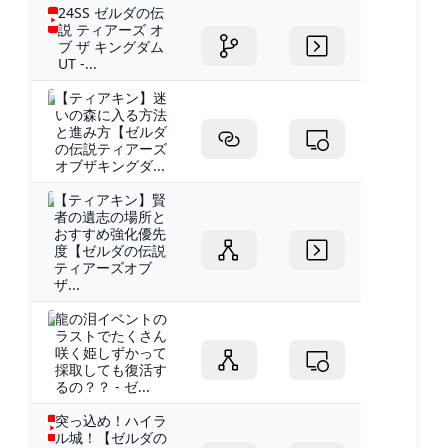
24SS ゼルダの伝
説 ティアーズ オ
ブ ザ キングダム
UT -...
【ティアキン】迷
いの森に入る方法
と進み方【ゼルダ
の伝説ティアーズ
オブザキングダ...
【ティアキン】賢
者の遺志の場所と
おすすめ強化優先
度【ゼルダの伝説
ティアーズオブ
ザ...
龍の泪イベントの
ラストでたくさん
咲く姫しずかって
採取しても復活す
るの？？ - ゼ...
突っ込め！ハイラ
ル城！【ゼルダの