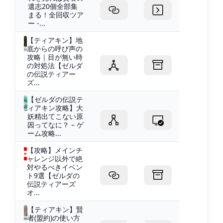
遺志20個全部集
まる！全回収ツア
ー -...
【ティアキン】地
底からの呼び声の
攻略｜目が無い時
の対処法【ゼルダ
の伝説ティアー
ズ...
【ゼルダの伝説テ
ィアキン攻略】大
妖精出てこない原
因ってなに？ – ゲ
ーム攻略...
【攻略】メインチ
ャレンジ以外で絶
対やるべきイベン
ト9選【ゼルダの
伝説ティアーズ
オ...
【ティアキン】賢
者(盟約)の使い方