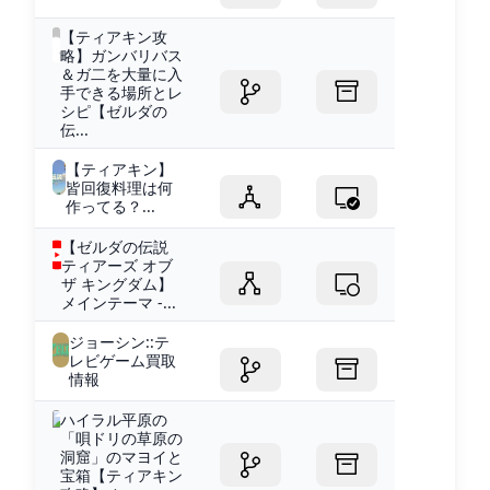
【ティアキン攻
略】ガンバリバス
＆ガ二を大量に入
手できる場所とレ
シピ【ゼルダの
伝...
【ティアキン】
皆回復料理は何
作ってる？...
【ゼルダの伝説
ティアーズ オブ
ザ キングダム】
メインテーマ -...
ジョーシン::テ
レビゲーム買取
情報
ハイラル平原の
「唄ドリの草原の
洞窟」のマヨイと
宝箱【ティアキン