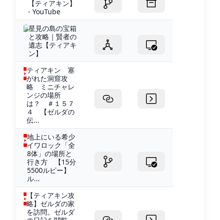
【ティアキン】
- YouTube
星見の島の宝箱
と攻略｜賢者の
遺志【ティアキ
ン】
ティアキン 塞
がれた洞窟攻
略 ミニチャレ
ンジの場所
は？ ＃１５７
４ 【ゼルダの
伝...
地上にいる希少
イワロック「全
8体」の場所と
行き方 【15分
5500ルピー】
ル...
【ティアキン攻
略】ゼルダの家
を訪問。ゼルダ