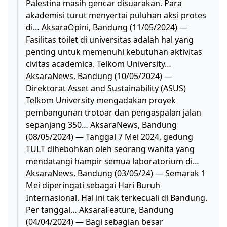
Palestina masih gencar disuarakan. Para
akademisi turut menyertai puluhan aksi protes
di… AksaraOpini, Bandung (11/05/2024) —
Fasilitas toilet di universitas adalah hal yang
penting untuk memenuhi kebutuhan aktivitas
civitas academica. Telkom University…
AksaraNews, Bandung (10/05/2024) —
Direktorat Asset and Sustainability (ASUS)
Telkom University mengadakan proyek
pembangunan trotoar dan pengaspalan jalan
sepanjang 350… AksaraNews, Bandung
(08/05/2024) — Tanggal 7 Mei 2024, gedung
TULT dihebohkan oleh seorang wanita yang
mendatangi hampir semua laboratorium di…
AksaraNews, Bandung (03/05/24) — Semarak 1
Mei diperingati sebagai Hari Buruh
Internasional. Hal ini tak terkecuali di Bandung.
Per tanggal… AksaraFeature, Bandung
(04/04/2024) — Bagi sebagian besar