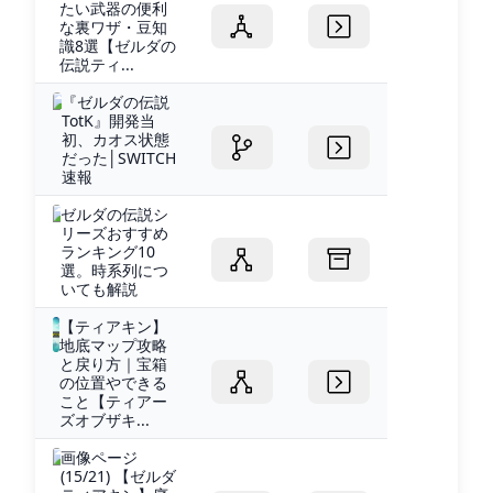
たい武器の便利
な裏ワザ・豆知
識8選【ゼルダの
伝説ティ...
『ゼルダの伝説
TotK』開発当
初、カオス状態
だった│SWITCH
速報
ゼルダの伝説シ
リーズおすすめ
ランキング10
選。時系列につ
いても解説
【ティアキン】
地底マップ攻略
と戻り方｜宝箱
の位置やできる
こと【ティアー
ズオブザキ...
画像ページ
(15/21) 【ゼルダ