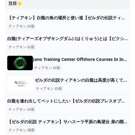
注目🌟
【ティアキン】白龍の角の場所と使い道【ゼルダの伝説ティアーズオブザキングダム】｜ゲームエイト
ティアキン 白龍
白龍(ティアーズオブザキングダム) (はくりゅう)とは【ピクシブ百科事典】
ティアキン 白龍
Jano Training Center Offshore Courses In India Offshore Courses In Maharashtra Offshore Courses In Mumbai Best training center in India Best training center in Mumbai Best training center in Maharashtra Offshore Training Safety Training Opito Approved Opito Approved Courses Opito Approved Safety Courses Offshore Training Nearby Me Offshore Oil and Gas Training Center Offshore Oil and Gas Training Center Basic H2S Training BOSIET-EBS-DD T-BOSIET-DD BOSIET-EBS FOET-EBS HUET-EBS T-BOSIET T-FOET T-HUET TSBB F-TSBB Best H2S Training Center Best BOSIET Training Center Best FOET Training Center Best HUET Training Center Opito Approved BOSIET Course Opito Approved H2S
ティアキン 白龍
ゼルダの伝説ティアキンの白龍は高度が高くて乗れませんが、デクの樹のファントム... - Yahoo!知恵袋
ティアキン 白龍
白龍を連れ出してペットにしたい【ゼルダの伝説ブレスオブザワイルド】【ティアーズオブザキングダム】 - YouTube
ティアキン 白龍
【ゼルダの伝説 ティアキン】サハスーラ平原の鳥望台 扉の開け方 洞窟 攻略【ティアーズオブザキングダム】 - YouTube
ティアキン 洞窟