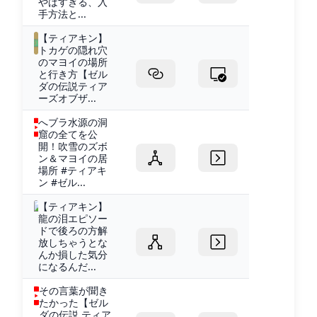
やばすぎる、入
手方法と...
【ティアキン】
トカゲの隠れ穴
のマヨイの場所
と行き方【ゼル
ダの伝説ティア
ーズオブザ...
へブラ水源の洞
窟の全てを公
開！吹雪のズボ
ン＆マヨイの居
場所 #ティアキ
ン #ゼル...
【ティアキン】
龍の泪エピソー
ドで後ろの方解
放しちゃうとな
んか損した気分
になるんだ...
その言葉が聞き
たかった【ゼル
ダの伝説 ティア