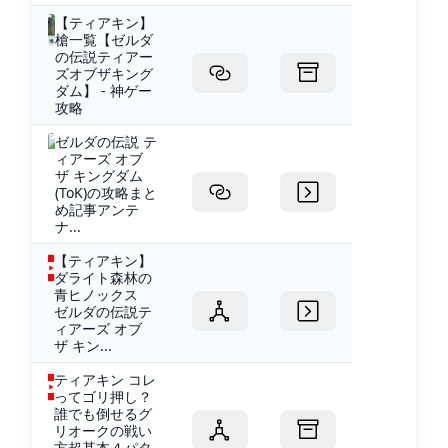
【ティアキン】
槍一覧【ゼルダ
の伝説ティアー
ズオブザキング
ダム】 - 神ゲー
攻略
ゼルダの伝説 テ
ィアーズ オブ
ザ キングダム
(ToK)の攻略まと
め記事アンテ
ナ...
【ティアキン】
ダライト森林の
青ヒノックス
ゼルダの伝説テ
ィアーズ オブ
ザ キン...
ティアキン コレ
ってゴリ押し？
誰でも倒せるグ
リオークの戦い
方超基本４パタ