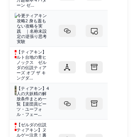
ーン ゼ...
今更ティアキン
攻略2 身も蓋も
ない攻略を実
践 ｜名称未設
定の逆張り思考
実験
【ティアキン】
ルト台地の青ヒ
ノックス ゼル
ダの伝説ティア
ーズ オブ ザ キ
ングダ...
【ティアキン】4
人の大妖精の解
放条件まとめ一
覧【楽団員ビー
ツ・ユーフォ
ル・フェー...
【ゼルダの伝説
ティアキン】ヌ
ルゲー注意！裏