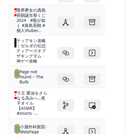
限界夢女の真島
吾朗誕生祭くじ
2024 #龍が如
く #真島吾朗 #
個人Vtuber...
ティアキン攻略
｜ゼルダの伝説
ティアーズオブ
ザキングダム -
神ゲー攻略
Page not
found – The
Bulb
ラ王 醤油をさら
なる高みへ…煮
干オイル
【ASMR】
#shorts -...
小酒外科医院-
WebPage