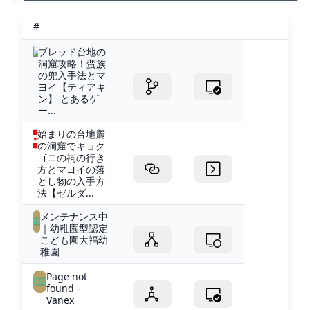
#
ブレッド台地の
洞窟攻略！蛮族
の兜入手法とマ
ヨイ【ティアキ
ン】 とあるゲ
ー...
始まりの台地麓
の洞窟でキョク
ゴニの祠の行き
方とマヨイの落
とし物の入手方
法【ゼルダ...
メンテナンス中
｜幼稚園型認定
こども園大福幼
稚園
Page not
found -
Vanex