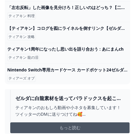
「左右反転」した画像を見分けろ！正しいのはどっち？【二択クイズ】
ティアキン 料理
【ティアキン】コログを囮にライネルを倒すリンク【ゼルダの伝説 ティアーズ オブ ザ キングダム】 - YouTube
ティアキン 攻略
ティアキン1周年になったし思い出を語り合おう : あにまんch
ティアキン 龍の泪
Nintendo Switch専用カードケース カードポケット24ゼルダの伝説 ティアーズ オブ ザ キングダム マックスゲームズ｜MAXGAMES
ティアーズ オブ
ゼルダに白龍素材を送ってパラドックスを起こし
てみた【ゼルダの伝説ティアーズオブザキングダ
ティアキンのおもしろ動画や小ネタを募集しています！
ム】【TOTK】 - YOUTUBE
ツイッターのDMに送りつけてね🥰
→https://twitter.com/Ikabozeいかぼうずとは？ゼルダは
全シリーズクリア済みゼルダで人生に彩を。をテーマに
もっと読む
様々なコンテンツを作成しています。◇RTA実績◇ティア