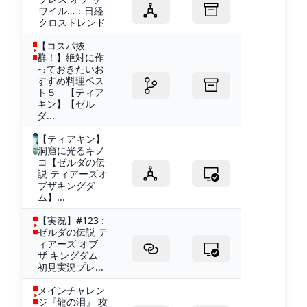
ワイル…：日経
クロストレンド
【コスパ抜
群！】絶対に作
っておきたいお
すすめ料理ベス
ト５ 【ティア
キン】【ゼル
ダ...
【ティアキン】
洞窟に光るキノ
コ【ゼルダの伝
説 ティアーズオ
ブザキングダ
ム】...
【実況】#123 :
ゼルダの伝説 テ
ィアーズ オブ
ザ キングダム
初見実況プレ...
メインチャレン
ジ『龍の泪』 攻