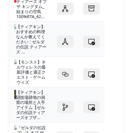
ティアーズ オブ
ザ キングダム_
始まりの空島
100%RTA_42...
【ティアキン】
おすすめの料理
なんか教えてく
ださい : ゼルダ
の伝説 ティアー
ズ ...
【モンスト】ネ
ルウェレスの最
新評価と適正ク
エスト - ゲーム
ウィズ
【ティアキン】
闘技場跡地の洞
窟の場所と入手
アイテム【ゼル
ダの伝説ティア
ーズオブザ...
『ゼルダの伝説
ブレス オブ ザ