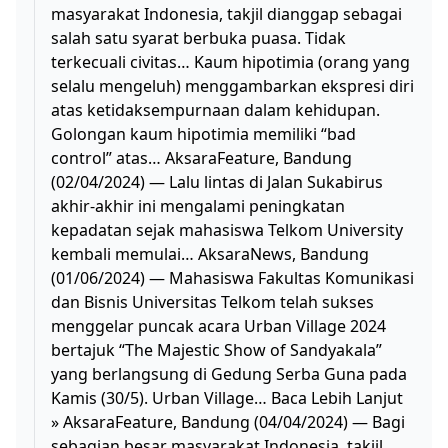
masyarakat Indonesia, takjil dianggap sebagai
salah satu syarat berbuka puasa. Tidak
terkecuali civitas… Kaum hipotimia (orang yang
selalu mengeluh) menggambarkan ekspresi diri
atas ketidaksempurnaan dalam kehidupan.
Golongan kaum hipotimia memiliki “bad
control” atas… AksaraFeature, Bandung
(02/04/2024) — Lalu lintas di Jalan Sukabirus
akhir-akhir ini mengalami peningkatan
kepadatan sejak mahasiswa Telkom University
kembali memulai… AksaraNews, Bandung
(01/06/2024) — Mahasiswa Fakultas Komunikasi
dan Bisnis Universitas Telkom telah sukses
menggelar puncak acara Urban Village 2024
bertajuk “The Majestic Show of Sandyakala”
yang berlangsung di Gedung Serba Guna pada
Kamis (30/5). Urban Village… Baca Lebih Lanjut
» AksaraFeature, Bandung (04/04/2024) — Bagi
sebagian besar masyarakat Indonesia, takjil