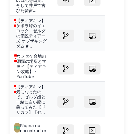
の日記を閲覧。
そして井戸で古
びた髪留...
【ティアキン】
ケポラ峠のイエ
ロック ゼルダ
の伝説ティアー
ズ オブザキング
ダム #...
ウメタケ台地の
洞窟の場所とマ
ヨイ【ティアキ
ン攻略】 -
YouTube
【ティアキン】
気になったの
で、ゼルダ姫と
一緒に白い龍に
乗ってみた【ド
リカラ】【ゼ...
Página no
encontrada »