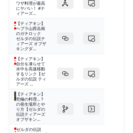
ワザ料理が最高
にヤバい！ #テ
ィアーズ...
【ティアキン】
ヘブラ山西岳南
のガチロック
ゼルダの伝説テ
ィアーズ オブザ
キングダ...
【ティアキン】
自分を凍らせて
水中を高速移動
するリンク【ゼ
ルダの伝説 ティ
アーズ ...
【ティアキン】
究極の料理…？
の発生場所とや
り方【ゼルダの
伝説ティアーズ
オブザキン...
ゼルダの伝説