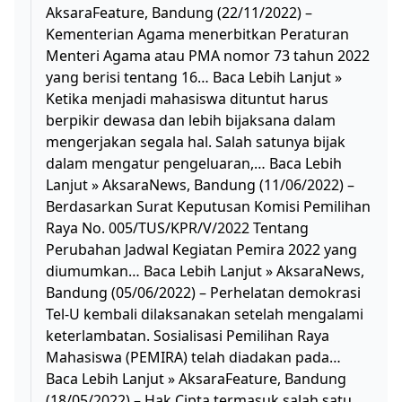
AksaraFeature, Bandung (22/11/2022) –
Kementerian Agama menerbitkan Peraturan
Menteri Agama atau PMA nomor 73 tahun 2022
yang berisi tentang 16… Baca Lebih Lanjut »
Ketika menjadi mahasiswa dituntut harus
berpikir dewasa dan lebih bijaksana dalam
mengerjakan segala hal. Salah satunya bijak
dalam mengatur pengeluaran,… Baca Lebih
Lanjut » AksaraNews, Bandung (11/06/2022) –
Berdasarkan Surat Keputusan Komisi Pemilihan
Raya No. 005/TUS/KPR/V/2022 Tentang
Perubahan Jadwal Kegiatan Pemira 2022 yang
diumumkan… Baca Lebih Lanjut » AksaraNews,
Bandung (05/06/2022) – Perhelatan demokrasi
Tel-U kembali dilaksanakan setelah mengalami
keterlambatan. Sosialisasi Pemilihan Raya
Mahasiswa (PEMIRA) telah diadakan pada…
Baca Lebih Lanjut » AksaraFeature, Bandung
(18/05/2022) – Hak Cipta termasuk salah satu