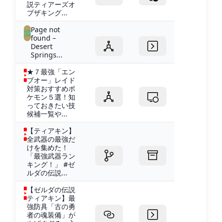
説ティアーズオ
ブザキング...
Page not
found –
Desert
Springs...
★７最強「エン
ブオー」レイド
対策おすすめポ
ケモン５選！知
っておきたい技
候補一覧や...
【ティアキン】
全武器の最強だ
けを集めた！
「最強武器ラン
キング！」 #ゼ
ルダの伝説...
【ゼルダの伝説
ティアキン】最
強防具「古の勇
者の魂装備」が