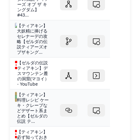
ーズ オブ ザ キ
ングダム】
#43...
【ティアキン】
大妖精に捧げる
セレナーデの攻
略【ゼルダの伝
説ティアーズオ
ブザキング...
【ゼルダの伝説
ティアキン】デ
スマウンテン麓
の洞窟(マヨイ）
- YouTube
【ティアキン】
料理レシピ ケー
キ・クレープな
どデザート系ま
とめ【ゼルダの
伝説 テ...
【ティアキン】
必ず知っておき