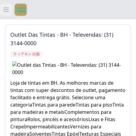
Open main menu
ティアキン
Outlet Das Tintas - BH - Televendas: (31)
ティアキン 祠
3144-0000
ティアキン 白龍
ティアキン 武器
ティアキン 攻略
Loja de tintas em BH. As melhores marcas de
tintas com super descontos de outlet, pagamento
facilitado e entrega grátis. Selecione uma
categoriaTintas para paredeTintas para pisoTinta
para madeiras e metaisComplementos para
pinturaRolos, pincéis e acessóriosLixas e Fitas
CrepeImpermeabilizantesVernizes para
madeiraSolventesTintas EpóxiTexturas Especiais