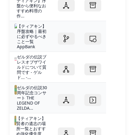
ティアキン】序
盤から便利なお
すすめ料理の
作...
【ティアキン】
序盤攻略｜最初
に必ずやるべき
こと一覧
AppBank
ゼルダの伝説ブ
レスオブザワイ
ルドについて質
問です - ゲル
ド... -...
ゼルダの伝説30
周年記念コンサ
ート THE
LEGEND OF
ZELDA...
【ティアキン】
賢者の遺志の場
所一覧とおすす
め強化優先度