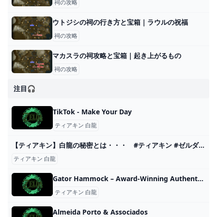
祠の攻略
ウトジシの祠の行き方と宝箱｜ラウルの祝福
祠の攻略
マカスラの祠攻略と宝箱｜起き上がるもの
祠の攻略
注目🎧
TikTok - Make Your Day
ティアキン 白龍
【ティアキン】白龍の秘密とは・・・ #ティアキン #ゼルダの伝説 - YouTube
ティアキン 白龍
Gator Hammock – Award-Winning Authentic Florida Hot Sauces & Seasonings
ティアキン 白龍
Almeida Porto & Associados