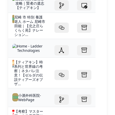
攻略｜賢者の遺志
【ティアキン】
尼崎 市 特別 養護
老人 ホーム 尼崎市
田能｜【北之庄ら
くらく苑】ナレー
ション...
Home - Ladder
Technologies
【ティアキン】時
系列と世界線の考
察｜ネタバレ注
意！【ゼルダの伝
説ティアーズオブ
ザ...
小酒外科医院-
WebPage
【考察】マスター