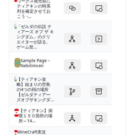
ワークス発売前に
ティアキンの時系
列を確定させてお
こう -...
「ゼルダの伝説 テ
ィアーズ オブ ザ キ
ングダム」のクリ
エイターが語る、
ゲーム世...
Sample Page –
Nebilimcen
【ティアキン攻
略】始まりの空島
の4つの祠の場所
【ゼルダティアー
ズオブザキングダ...
【ティアキン】洞
窟１５０箇所の場
所～14...
MineCraft実況