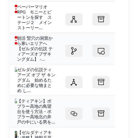
ペーパーマリオ
RPG モニーとピ
ートンを探す ス
テージ２ メイン
ストーリー...
朝活 竪穴の洞窟か
ら寒いエリアへ
【ゼルダの伝説 テ
ィアーズオブザキ
ングダム】 -...
ゼルダの伝説ティ
アーズ オブ ザ キン
グダム 始めるた
めに必要な物まと
め し...
【ティアキン】ポ
プラー高地の鳥望
台を使う方法・ポ
プラー高地北の井
戸の中にいる男を...
【ゼルダティアキ
ン攻略】神獣兵装