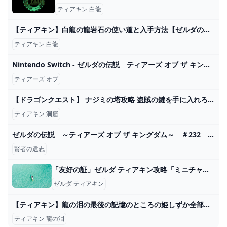
ティアキン 白龍
【ティアキン】白龍の龍岩石の使い道と入手方法【ゼルダの伝説ティアーズオブザキングダム】｜ゲームエイト
ティアキン 白龍
Nintendo Switch - ゼルダの伝説 ティアーズ オブ ザ キングダムの通販 by ブンたんs shop｜ニンテンドースイッチならラクマ
ティアーズ オブ
【ドラゴンクエスト】 ナジミの塔攻略 盗賊の鍵を手に入れろ！ まほうのたまを求めて #ドラゴンクエスト #ドラクエ3 #DQ3 #LIVE配信 - YouTube
ティアキン 洞窟
ゼルダの伝説 ～ティアーズ オブ ザ キングダム～ ＃232 賢者の遺志を探して空島探索！ - YouTube
賢者の遺志
「友好の証」ゼルダ ティアキン攻略「ミニチャレンジ編」【ゼルダの伝説ティアーズオブザキングダム攻略】 GameGamingGames
ゼルダ ティアキン
【ティアキン】龍の泪の最後の記憶のところの姫しずか全部取ってしまったせいで赤い月来ても数本しか生えてない : ゼルダの伝説 ティアーズ オブ ザ キングダム攻略まとめ速報
ティアキン 龍の泪