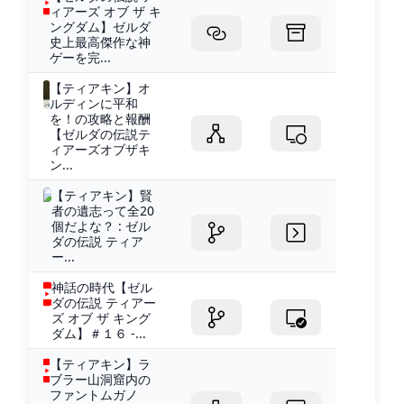
ィアーズ オブ ザ キ
ングダム】ゼルダ
史上最高傑作な神
ゲーを完...
【ティアキン】オ
ルディンに平和
を！の攻略と報酬
【ゼルダの伝説テ
ィアーズオブザキ
ン...
【ティアキン】賢
者の遺志って全20
個だよな？ : ゼル
ダの伝説 ティア
ー...
神話の時代【ゼル
ダの伝説 ティアー
ズ オブ ザ キング
ダム】＃１６ -...
【ティアキン】ラ
ブラー山洞窟内の
ファントムガノ