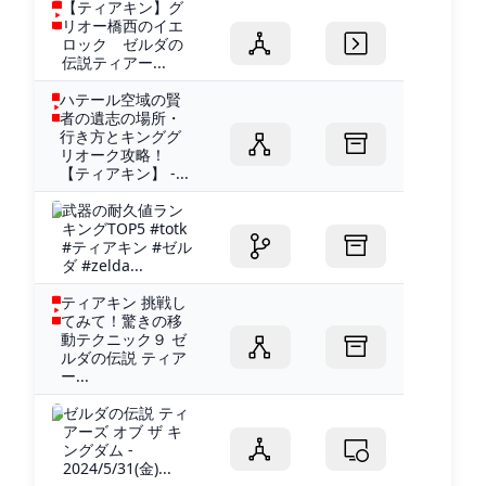
【ティアキン】グ
リオー橋西のイエ
ロック ゼルダの
伝説ティアー...
ハテール空域の賢
者の遺志の場所・
行き方とキンググ
リオーク攻略！
【ティアキン】 -...
武器の耐久値ラン
キングTOP5 #totk
#ティアキン #ゼル
ダ #zelda...
ティアキン 挑戦し
てみて！驚きの移
動テクニック９ ゼ
ルダの伝説 ティア
ー...
ゼルダの伝説 ティ
アーズ オブ ザ キ
ングダム -
2024/5/31(金)...