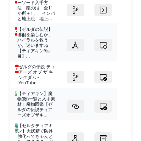
ーソード入手方
法 龍の泪「全11
か所＋1」 インパ
と地上絵 地上...
【ゼルダの伝説】
徘徊を楽しむか、
ハイラルを救う
か。迷いますね
【ティアキン5回
目】...
ゼルダの伝説 ティ
アーズ オブ ザ キ
ングダム -
YouTube
【ティアキン】魔
物(敵)一覧と入手素
材｜魔物図鑑【ゼ
ルダの伝説ティア
ーズオブザキ...
【ゼルダティアキ
ン】大妖精で防具
強化ってちゃんと