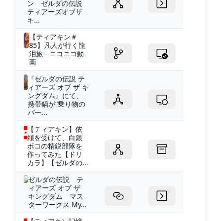
ン ゼルダの伝説
ティアーズオブザ
キ...
【ティアキン＃
85】凡人が行く龍
泪旅 - ニコニコ動
画
『ゼルダの伝説 テ
ィアーズ オブ ザ キ
ングダム』にて、
携帯鍋が“乗り物の
パー...
【ティアキン】依
頼を受けて、白銀
ボコの精鋭部隊を
作ってみた【ドリ
カラ】【ゼルダの...
ゼルダの伝説 テ
ィアーズ オブ ザ
キングダム マス
ターワークス My...