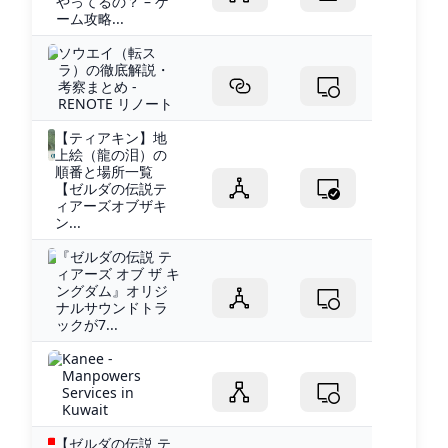
やってるの？ – ゲ
ーム攻略...
ソウエイ（転ス
ラ）の徹底解説・
考察まとめ -
RENOTE リノート
【ティアキン】地
上絵（龍の泪）の
順番と場所一覧
【ゼルダの伝説テ
ィアーズオブザキ
ン...
『ゼルダの伝説 テ
ィアーズ オブ ザ キ
ングダム』オリジ
ナルサウンドトラ
ックが7...
Kanee -
Manpowers
Services in
Kuwait
【ゼルダの伝説 テ