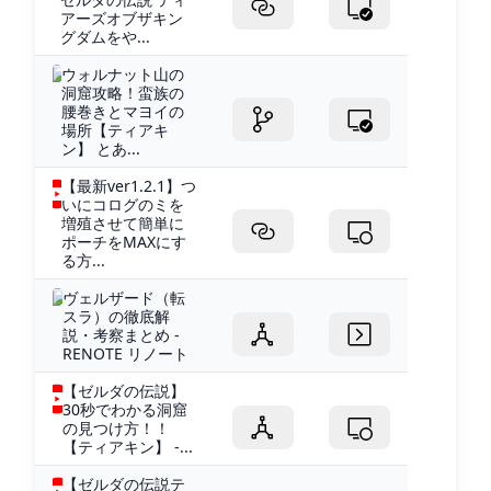
アーズオブザキン
グダムをや...
ウォルナット山の
洞窟攻略！蛮族の
腰巻きとマヨイの
場所【ティアキ
ン】 とあ...
【最新ver1.2.1】つ
いにコログのミを
増殖させて簡単に
ポーチをMAXにす
る方...
ヴェルザード（転
スラ）の徹底解
説・考察まとめ -
RENOTE リノート
【ゼルダの伝説】
30秒でわかる洞窟
の見つけ方！！
【ティアキン】 -...
【ゼルダの伝説テ