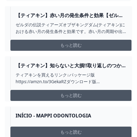
【ティアキン】赤い月の発生条件と効果【ゼルダ
の伝説ティアーズオブザキングダム】 - ゲームウ
ゼルダの伝説ティアーズオブザキングダム(ティアキン)に
ィズ
おける赤い月の発生条件と効果です。赤い月の周期や出
し方・時間や料理への影響、連続で出るのかなどを詳し
く掲載。ティアキン赤い月がこない時にお役立てくださ
もっと読む
い。
【ティアキン】知らないと大損!!取り返しのつかな
い要素まとめ【総集編】 - YOUTUBE
ティアキンを買えるリンク↓パッケージ版
https://amzn.to/3GekaRZダウンロード版
https://amzn.to/3mckN7z 過去動画をまとめて見れるリ
ストhttps://youtube.com/playlist?
もっと読む
list=PL4kkYdAVnWjwSkmn4warEDNfATIS46kByテ...
INÍCIO - MAPPI ODONTOLOGIA
もっと読む