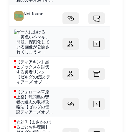
着の入手方法【ゼ...
Not found
ゲームにおける
「黄色いペンキ」
問題、深刻化して
いる画像が公開さ
れてしまうｗ...
【ティアキン】黒
ヒノックスを討伐
する勇者リンク
【ゼルダの伝説 テ
ィアーズ オブ ...
【フォローネ草原
上空】龍頭島の賢
者の遺志の取得攻
略法【ゼルダの伝
説ティアーズオブ...
☆217【まさかのま
るごとお料理回】
ゼルダの伝説 ティ