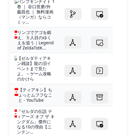
パンプキンナイト 1
巻 ｜ 谷口世磨/外
薗昌也 ｜ 無料漫画
（マンガ）ならコ
ミッ...
リンゴでアゴを鍛
え、５人目のゆく
えを追う｜Legend
of ZeldaTotK...
【ゼルダティアキ
ン雑談】龍の泪イ
ベントまで見た
よ。 – ゲーム攻略
のかけら
【ティアキン】ち
ょっとムフフなこ
と - YouTube
『ゼルダの伝説 テ
ィアーズ オブ ザ キ
ングダム』傑作に
なる10の理由【ニ
ンテン...