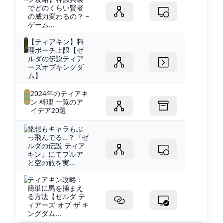
でどのくらい賢者
の威力変わるの？ –
ゲーム...
【ティアキン】料
理ポーチ上限【ゼ
ルダの伝説ティア
ーズオブキングダ
ム】
2024年のティアキ
ン 料理 一覧のア
イデア20選
発想もキャラもぶ
っ飛んでる…？『ゼ
ルダの伝説 ティア
キン』にてプルア
と空の旅を実...
ティアキン攻略：
簡単に馬を捕まえ
る方法【ゼルダ テ
ィアーズ オブ ザ キ
ングダム...