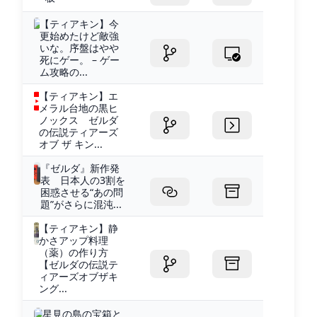
【ティアキン】今
更始めたけど敵強
いな。序盤はやや
死にゲー。 – ゲー
ム攻略の...
【ティアキン】エ
メラル台地の黒ヒ
ノックス ゼルダ
の伝説ティアーズ
オブ ザ キン...
『ゼルダ』新作発
表 日本人の3割を
困惑させる“あの問
題”がさらに混沌...
【ティアキン】静
かさアップ料理
（薬）の作り方
【ゼルダの伝説テ
ィアーズオブザキ
ング...
星見の島の宝箱と