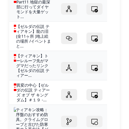
Part11 地獄の最深
部に行ってダイヤ
モンドを大量ゲッ
ト...
【ゼルダの伝説 テ
ィアキン】龍の泪
(全11ヶ所 )地上絵
の場所 /イベントま
と...
【ティアキン】ト
ーレルーフ先がマ
グマだったリンク
【ゼルダの伝説 テ
ィアー...
異変の中心【ゼル
ダの伝説 ティアー
ズ オブ ザ キング
ダム】＃１９ -...
ティアキン攻略：
序盤のおすすめ防
具。クライムグロ
ーブと古びた防寒