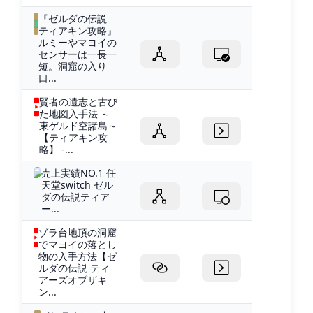
『ゼルダの伝説
ティアキン攻略』
ルミーやマヨイの
センサーは一長一
短。洞窟の入り
口...
賢者の遺志と古び
た地図入手法 ～
東ゲルド空諸島～
【ティアキン攻
略】 -...
売上実績NO.1 任
天堂switch ゼル
ダの伝説ティア
ー...
ゾラ台地頂の洞窟
でマヨイの落とし
物の入手方法【ゼ
ルダの伝説 ティ
アーズオブザキ
ン...