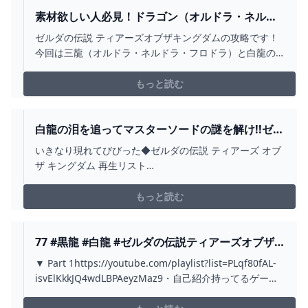
素材欲しい人必見！ドラゴン（オルドラ・ネルド
ラ・フロドラ・白龍）の周回ルートや仕様を解
ゼルダの伝説 ティアーズオブザキングダムの攻略です！
説！【ゼルダの伝説 ティアキン】 - YOUTUBE
今回は三龍（オルドラ・ネルドラ・フロドラ）と白龍の
周回ルートや素材の回収について解説しました！▶チャ
プター0:00 まえおき0:29 仕様について1:34 ネルドラ2:25
もっと読む
フロドラ3:14 オルドラ4:32 白龍の周回5:26 おわりに#テ
ィアキン #ゼルダの...
白龍の泪を追ってマスターソードの謎を解け!!ゼル
ダ姫とソニアの作戦とは!?ティアキン最速実況
いきなり現れてびびった◆ゼルダの伝説 ティアーズ オブ
PART86【ゼルダの伝説 ティアーズ オブ ザ キング
ザ キングダム 再生リスト
ダム】 - YOUTUBE
↓https://youtu.be/yHnw2VSzlKI?
list=PLSszGF__n8Ssi1wn8WlhjWto075w6yARn◆ゼルダ
もっと読む
の伝説 ブレス オブ ザ ワイルド 再生リスト
↓https://youtu.be/dt...
77 #黒龍 #白龍 #ゼルダの伝説ティアーズオブザ
キングダム - YOUTUBE
▼ Part 1https://youtube.com/playlist?list=PLqf80fAL-
isvElKkkJQ4wdLBPAeyzMaz9・自己紹介持ってるゲーム
ソフトはこれだけの男。・こうしたい滅多に死なないカ