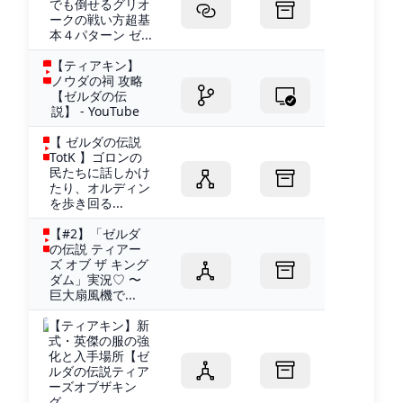
でも倒せるグリオ
ークの戦い方超基
本４パターン ゼ...
【ティアキン】
ノウダの祠 攻略
【ゼルダの伝
説】 - YouTube
【 ゼルダの伝説
TotK 】ゴロンの
民たちに話しかけ
たり、オルディン
を歩き回る...
【#2】「ゼルダ
の伝説 ティアー
ズ オブ ザ キング
ダム」実況♡ 〜
巨大扇風機で...
【ティアキン】新
式・英傑の服の強
化と入手場所【ゼ
ルダの伝説ティア
ーズオブザキン
グ...