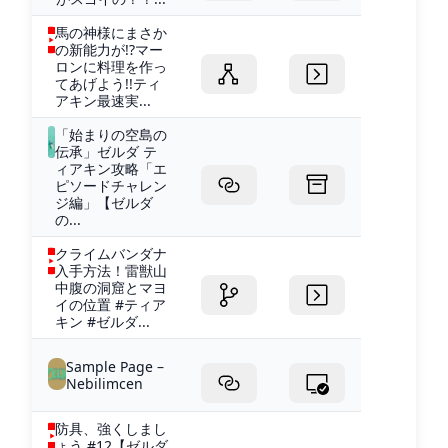
馬の神様にまさか
の新能力が!?マー
ロンに料理を作っ
てあげよう!!ティ
アキン最速実...
「始まりの空島の
伝承」ゼルダ テ
ィアキン攻略「エ
ピソードチャレン
ジ編」【ゼルダ
の...
クライムバンダナ
入手方法！雷獣山
中腹の洞窟とマヨ
イの位置 #ティア
キン #ゼルダ...
Sample Page –
Nebilimcen
防具、強くしまし
ょう #12【ゼルダ