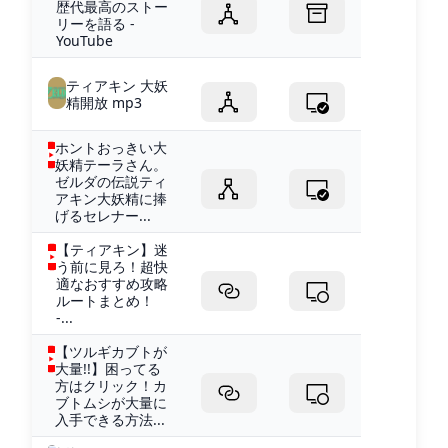
歴代最高のストー
リーを語る -
YouTube
ティアキン 大妖
精開放 mp3
ホントおっきい大
妖精テーラさん。
ゼルダの伝説ティ
アキン大妖精に捧
げるセレナー...
【ティアキン】迷
う前に見ろ！超快
適なおすすめ攻略
ルートまとめ！
-...
【ツルギカブトが
大量!!】困ってる
方はクリック！カ
ブトムシが大量に
入手できる方法...