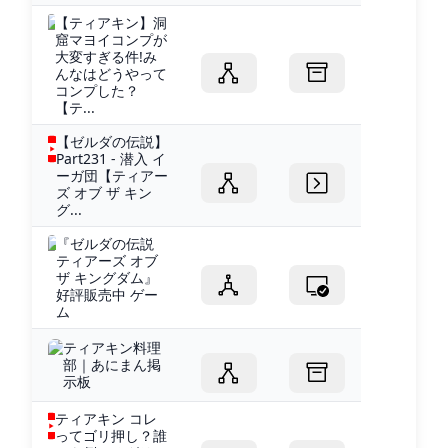
【ティアキン】洞
窟マヨイコンプが
大変すぎる件!み
んなはどうやって
コンプした？
【テ...
【ゼルダの伝説】
Part231 - 潜入 イ
ーガ団【ティアー
ズ オブ ザ キン
グ...
『ゼルダの伝説
ティアーズ オブ
ザ キングダム』
好評販売中 ゲー
ム
ティアキン料理
部｜あにまん掲
示板
ティアキン コレ
ってゴリ押し？誰