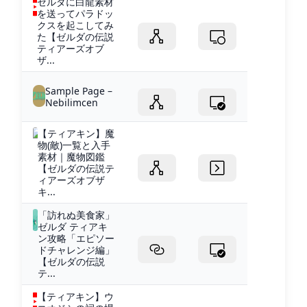
ゼルダに白龍素材
を送ってパラドッ
クスを起こしてみ
た【ゼルダの伝説
ティアーズオブ
ザ...
Sample Page –
Nebilimcen
【ティアキン】魔
物(敵)一覧と入手
素材｜魔物図鑑
【ゼルダの伝説テ
ィアーズオブザ
キ...
「訪れぬ美食家」
ゼルダ ティアキ
ン攻略「エピソー
ドチャレンジ編」
【ゼルダの伝説
テ...
【ティアキン】ウ