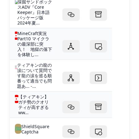
採掘サンドボック
スADV『Core
Keeper』日本語
パッケージ版
2024年夏...
MineCraft実況
Part10 マイクラ
の最深部に突
入！ 地獄の落下
を体験し...
ティアキンの龍の
涙について質問で
す龍の涙を巡る順
番って適当でも問
題あ... -...
【ティアキン】
ガチ勢のクオリ
ティが高すぎる
ww...
ShieldSquare
Captcha