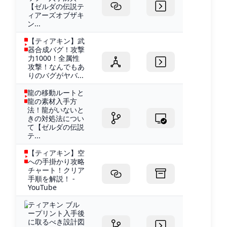
【ゼルダの伝説テ
ィアーズオブザキ
ン...
【ティアキン】武
器合成バグ！攻撃
力1000！全属性
攻撃！なんでもあ
りのバグがヤバ...
龍の移動ルートと
龍の素材入手方
法！龍がいないと
きの対処法につい
て【ゼルダの伝説
テ...
【ティアキン】空
への手掛かり攻略
チャート！クリア
手順を解説！ -
YouTube
ティアキン ブル
ープリント入手後
に取るべき設計図