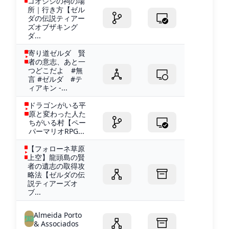
コオジシの祠の場
所｜行き方【ゼル
ダの伝説ティアー
ズオブザキング
ダ...
寄り道ゼルダ 賢
者の意志、あと一
つどこだよ #無
言 #ゼルダ #テ
ィアキン -...
ドラゴンがいる平
原と変わった人た
ちがいる村【ペー
パーマリオRPG...
【フォローネ草原
上空】龍頭島の賢
者の遺志の取得攻
略法【ゼルダの伝
説ティアーズオ
ブ...
Almeida Porto
& Associados