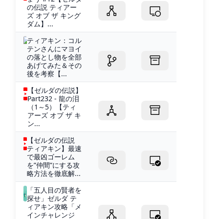
の伝説 ティアー
ズ オブ ザ キング
ダム】...
ティアキン：コル
テンさんにマヨイ
の落とし物を全部
あげてみた＆その
後を考察【...
【ゼルダの伝説】
Part232 - 龍の泪
（1～5）【ティ
アーズ オブ ザ キ
ン...
【ゼルダの伝説
ティアキン】最速
で最凶ゴーレム
を”仲間”にする攻
略方法を徹底解...
「五人目の賢者を
探せ」ゼルダ テ
ィアキン攻略「メ
インチャレンジ