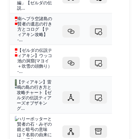
編」【ゼルダの伝
説...
南へブラ空諸島の
賢者の遺志の行き
方とコログ 【テ
ィアキン攻略】
-...
【ゼルダの伝説テ
ィアキン】ウッコ
池の洞窟(マヨイ
＋吹雪の頭飾り）
-...
【ティアキン】雷
鳴の島の行き方と
攻略チャート【ゼ
ルダの伝説ティア
ーズオブザキン
グ...
ハリーポッターと
賢者の石・みぞの
鏡と暗号の意味
は？名前の由来に