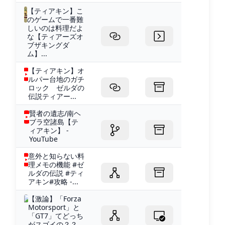
【ティアキン】こ
のゲームで一番難
しいのは料理だよ
な【ティアーズオ
ブザキングダ
ム】...
【ティアキン】オ
ルパー台地のガチ
ロック ゼルダの
伝説ティアー...
賢者の遺志/南ヘ
ブラ空諸島【テ
ィアキン】 -
YouTube
意外と知らない料
理メモの機能 #ゼ
ルダの伝説 #ティ
アキン#攻略 -...
【激論】「Forza
Motorsport」と
「GT7」てどっち
がスゴイの？？...