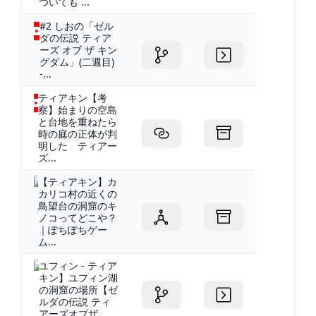
ついても ...
#2 しおの「ゼル
ダの伝説 ティア
ーズ オブ ザ キン
グダム」(二週目)
-...
ティアキン【考
察】始まりの空島
と台地を重ねたら
時の庭の正体が判
明した ティアー
ズ...
【ティアキン】カ
カリコ村の近くの
鳥望台の洞窟のキ
ノコってどこや？
｜ぽちぽちゲー
ム...
ユフィン - ティア
キン】ユフィン湖
の洞窟の場所【ゼ
ルダの伝説 ティ
アーズオブザ...