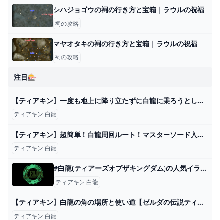
シハジョゴウの祠の行き方と宝箱｜ラウルの祝福
祠の攻略
マヤオタキの祠の行き方と宝箱｜ラウルの祝福
祠の攻略
注目🎰
【ティアキン】一度も地上に降り立たずに白龍に乗ろうとしたら...【ゼルダの伝説 ティアーズ オブ ザ キングダム / 検証】 - YouTube
ティアキン 白龍
【ティアキン】超簡単！白龍周回ルート！マスターソード入手が楽になるチャレンジ！【ゼルダの伝説】 - YouTube
ティアキン 白龍
#白龍(ティアーズオブザキングダム)の人気イラストやマンガ - pixiv
ティアキン 白龍
【ティアキン】白龍の角の場所と使い道【ゼルダの伝説ティアーズオブザキングダム】｜ゲームエイト
ティアキン 白龍