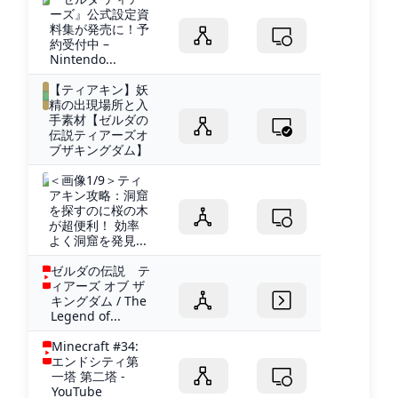
ーズ』公式設定資
料集が発売に！予
約受付中 –
Nintendo...
【ティアキン】妖
精の出現場所と入
手素材【ゼルダの
伝説ティアーズオ
ブザキングダム】
＜画像1/9＞ティ
アキン攻略：洞窟
を探すのに桜の木
が超便利！ 効率
よく洞窟を発見...
ゼルダの伝説 テ
ィアーズ オブ ザ
キングダム / The
Legend of...
Minecraft #34:
エンドシティ第
一塔 第二塔 -
YouTube