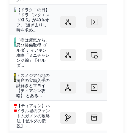
【ドラクエの日】
『ドラゴンクエス
トXI S』が40％オ
フ。“過ぎ去りし
時を求め...
「病は瘴気から」
忍び装備取得 ゼ
ルダ ティアキン
攻略「ミニチャレ
ンジ編」【ゼル
ダ...
トスメジア台地の
洞窟の宝箱入手の
謎解きとマヨイ
【ティアキン攻
略】 とある...
【ティアキン】ハ
イラル城のファン
トムガノンの攻略
法【ゼルダの伝
説】 -...