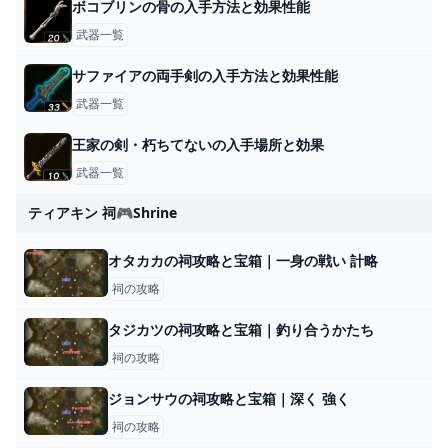
ボコブリンの骨の入手方法と効果性能
武器一覧
サファイアの両手剣の入手方法と効果性能
武器一覧
王家の剣・朽ちてないの入手場所と効果
武器一覧
ティアキン 祠🎮shrine
オタカカの祠攻略と宝箱｜一身の戦い 計略
祠の攻略
タジカツの祠攻略と宝箱｜釣り合うかたち
祠の攻略
ジョンサウの祠攻略と宝箱｜深く 強く
祠の攻略