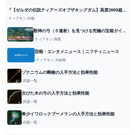
『【ゼルダの伝説ティアーズオブザキングダム】高度2000超の白龍に飛び乗るポイント』
ティアキン 白龍
獣神の弓（５連射）を見つける究極の宝箱ガイド【ティアキン攻略】 とあるゲームブログの軌跡
ティアキン 洞窟
芸能・エンタメニュース｜ニフティニュース
ティアキン 大妖精
ゾナニウムの剛槍の入手方法と効果性能
武器一覧
古びた木の弓の入手方法と効果性能
武器一覧
希少イワロックブーメランの入手方法と効果性能
武器一覧