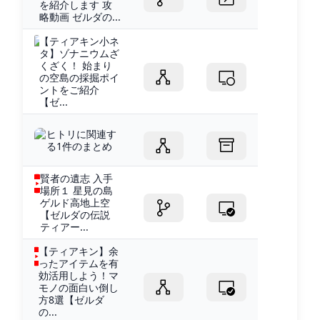
を紹介します 攻
略動画 ゼルダの...
【ティアキン小ネ
タ】ゾナニウムざ
くざく！ 始まり
の空島の採掘ポイ
ントをご紹介
【ゼ...
ヒトリに関連す
る1件のまとめ
賢者の遺志 入手
場所１ 星見の島
ゲルド高地上空
【ゼルダの伝説
ティアー...
【ティアキン】余
ったアイテムを有
効活用しよう！マ
モノの面白い倒し
方8選【ゼルダ
の...