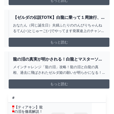
メラアングルで酔わせない考察するサクサク
もっと読む
【ゼルダの伝説TOTK】白龍に乗って１周旅行、作
業用BGM【ティアーズオブザキングダム】 -
おなたん（同じ誕生日）夫婦ふたりののんびりちゃんね
YOUTUBE
るてん(♀)とじゅーご(♂)でやってます発展途上のチャンネ
ルなのでもっとこうしてほしい、こんな動画がみたい！
などご意見をぜひコメントへよろしくお願いします！皆
もっと読む
様のチャンネル登録・高評価・コメントが励みになって
います☺【当面の目標】チャンネル登録者数5000人で
す！...
龍の泪の真実が明かされる！白龍とマスターソー
ドとゼルダ姫の願いPART20【ゼルダの伝説 ティ
メインチャレンジ「龍の泪」攻略！龍の泪と白龍の真
アーズ オブ ザ キングダム】 - YOUTUBE
相、過去に飛ばされたゼルダ姫の願いが明らかになる！
チャンネル登録お願いしますダイスチャンネル
https://goo.gl/sa9ktEツイッターhttps://goo.gl/2JLhpFダ
もっと読む
イスＴＶ(実写チャンネル)https://goo.gl/Pwwv5Vお買い
物は...
#
【ティアキン】龍
の泪を徹底解説！