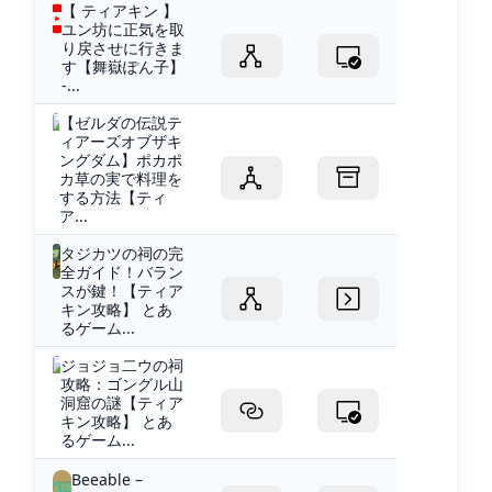
【 ティアキン 】
ユン坊に正気を取
り戻させに行きま
す【舞嶽ぽん子】
-...
【ゼルダの伝説テ
ィアーズオブザキ
ングダム】ポカポ
カ草の実で料理を
する方法【ティ
ア...
タジカツの祠の完
全ガイド！バラン
スが鍵！【ティア
キン攻略】 とあ
るゲーム...
ジョジョ二ウの祠
攻略：ゴングル山
洞窟の謎【ティア
キン攻略】 とあ
るゲーム...
Beeable –