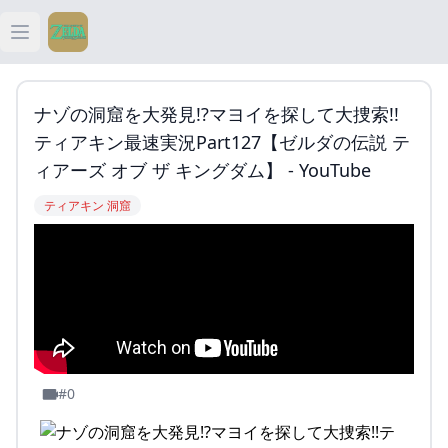
Open main menu
ティアキン
ナゾの洞窟を大発見!?マヨイを探して大捜索!!
ティアキン 祠
ティアキン最速実況Part127【ゼルダの伝説 テ
ィアーズ オブ ザ キングダム】 - YouTube
ティアキン 武器
ティアキン 洞窟
ティアキン 攻略
#0