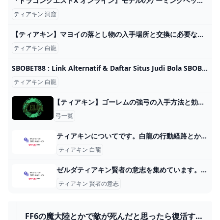
『ドラゴンクエストX オンライン』モデルのゲーミングヘッドセットが登場。爽やかなライトブルーのハウジングにはスライムがデザイン【ドラクエ】 - 電撃オンライン
ティアキン 洞窟
【ティアキン】マヨイの落とし物の入手場所と交換に必要な数【ゼルダの伝説ティアーズオブザキングダム】 - ゲームウィズ
ティアキン 白龍
SBOBET88 : Link Alternatif & Daftar Situs Judi Bola SBOBET EURO 2024
ティアキン 白龍
【ティアキン】ゴーレムの強弓の入手方法と効果性能【ゼルダの伝説ティアーズオブザキングダム】
弓一覧
ティアキンについてです。白龍の行動経路とかって分かりますか？強化... - Yahoo!知恵袋
ティアキン 白龍
ゼルダティアキン賢者の意志を集めています。しかしながらいろんな... - Yahoo!知恵袋
ティアキン 賢者の意志
FF6の魔大陸とかで敵が死んだと思ったら復活する