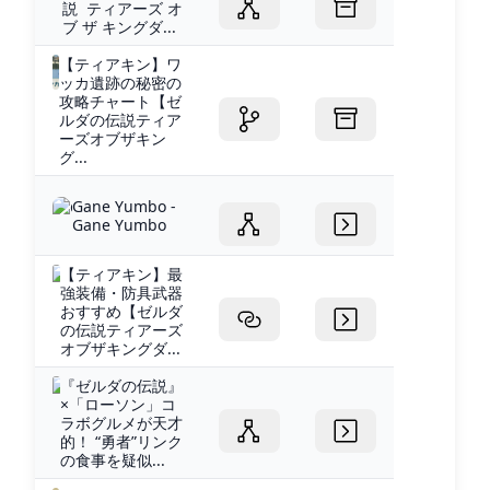
説 ティアーズ オ
ブ ザ キングダ...
【ティアキン】ワ
ッカ遺跡の秘密の
攻略チャート【ゼ
ルダの伝説ティア
ーズオブザキン
グ...
Gane Yumbo -
Gane Yumbo
【ティアキン】最
強装備・防具武器
おすすめ【ゼルダ
の伝説ティアーズ
オブザキングダ...
『ゼルダの伝説』
×「ローソン」コ
ラボグルメが天才
的！ “勇者”リンク
の食事を疑似...