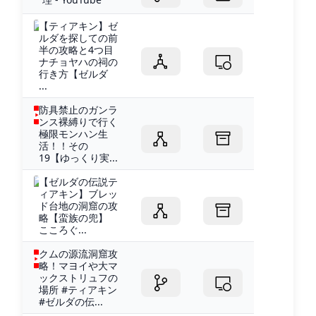
【ティアキン】ゼ
ルダを探しての前
半の攻略と4つ目
ナチョヤハの祠の
行き方【ゼルダ
...
防具禁止のガンラ
ンス裸縛りで行く
極限モンハン生
活！！その
19【ゆっくり実...
【ゼルダの伝説テ
ィアキン】ブレッ
ド台地の洞窟の攻
略【蛮族の兜】
こころぐ...
クムの源流洞窟攻
略！マヨイや大マ
ックストリュフの
場所 #ティアキン
#ゼルダの伝...