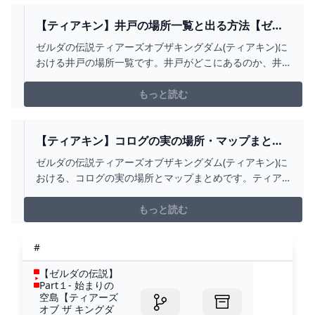
【ティアキン】井戸の場所一覧と出る方法【ゼル
ダの伝説ティアーズオブザキングダム】 - ゲーム
ゼルダの伝説ティアーズオブザキングダム(ティアキン)に
ウィズ
おける井戸の場所一覧です。井戸がどこにあるのか、井
戸から出る方法や井戸の宝箱などを掲載。
もっと読む
【ティアキン】コログの実の場所・マップまとめ
｜全900箇所【ゼルダの伝説ティアーズオブザキン
ゼルダの伝説ティアーズオブザキングダム(ティアキン)に
グダム】 - ゲームウィズ
おける、コログの実の場所とマップまとめです。ティア
キンコログを入手できる場所をはじめ、使い道や交換数
まで掲載しています。
もっと読む
#
【ゼルダの伝説】
Part１- 始まりの
空島【ティアーズ
オブ ザ キングダ