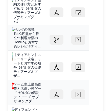
約の使い方とおす
すめ度【ゼルダの
伝説ティアーズオ
ブザキングダ
ム】...
ゼルダの伝説
TotK:序盤から役
立つ料理や薬の
HowToとおすす
めレシピ #ティ...
【ティアキン】ス
トーリー攻略チャ
ートとおすすめ順
番【ゼルダの伝説
ティアーズオブ
ザ...
ゲーム史上最高傑
作と名高い神ゲー
『 ゼルダの伝説
ティアーズ オブ
ザ キングダ...
ディフェンド・