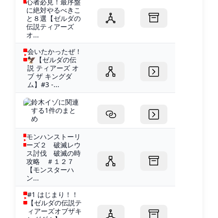
心者必見！最序盤
に絶対やるべきこ
と８選【ゼルダの
伝説ティアーズ
オ...
会いたかったぜ！
🦅【ゼルダの伝
説 ティアーズ オ
ブ ザ キングダ
ム】#3 -...
鈴木イゾに関連
する1件のまと
め
モンハンストーリ
ーズ２ 破滅レウ
ス討伐 破滅の時
攻略 ＃１２７
【モンスターハ
ン...
#1 はじまり！！
【ゼルダの伝説テ
ィアーズオブザキ