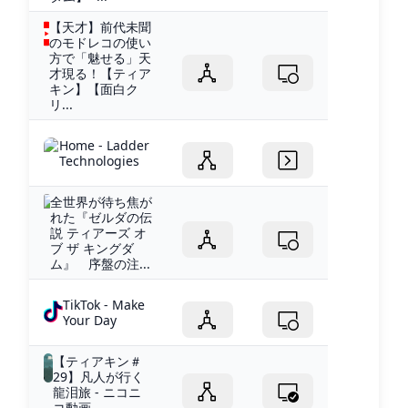
【天才】前代未聞
のモドレコの使い
方で「魅せる」天
才現る！【ティア
キン】【面白ク
リ...
Home - Ladder
Technologies
全世界が待ち焦が
れた『ゼルダの伝
説 ティアーズ オ
ブ ザ キングダ
ム』 序盤の注...
TikTok - Make
Your Day
【ティアキン＃
29】凡人が行く
龍泪旅 - ニコニ
コ動画