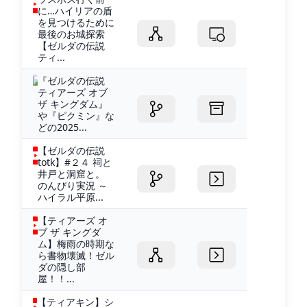
に…ハイリアの盾
を見つけるために
最後のお城探索
【ゼルダの伝説
ティ...
『ゼルダの伝説
ティアーズ オブ
ザ キングダム』
や『ピクミン』な
どの2025...
【ゼルダの伝説
totk】#２４ 祠と
井戸と洞窟と。
のんびり実況 ～
ハイラル平原...
【ティアーズ オ
ブ ザ キングダ
ム】梅雨の時期な
ら書物壊滅！ゼル
ダの隠し部
屋！！...
【ティアキン】シ