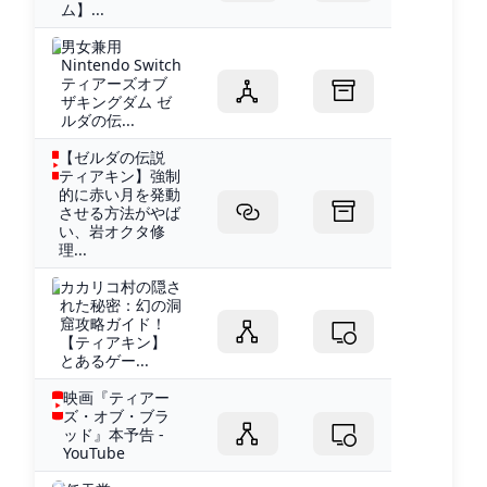
ム】...
男女兼用
Nintendo Switch
ティアーズオブ
ザキングダム ゼ
ルダの伝...
【ゼルダの伝説
ティアキン】強制
的に赤い月を発動
させる方法がやば
い、岩オクタ修
理...
カカリコ村の隠さ
れた秘密：幻の洞
窟攻略ガイド！
【ティアキン】
とあるゲー...
映画『ティアー
ズ・オブ・ブラ
ッド』本予告 -
YouTube