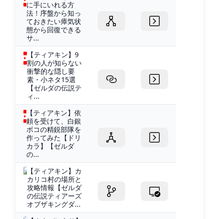
に手にいれる方
法！序盤から知っ
ておきたい瘴気状
態から回復できる
サ...
【ティアキン】9
割の人が知らない
衝撃的な隠し要
素・小ネタ15選
【ゼルダの伝説テ
ィ...
【ティアキン】依
頼を受けて、白銀
ボコの精鋭部隊を
作ってみた【ドリ
カラ】【ゼルダ
の...
【ティアキン】カ
カリコ村の場所と
攻略情報【ゼルダ
の伝説ティアーズ
オブザキングダ...