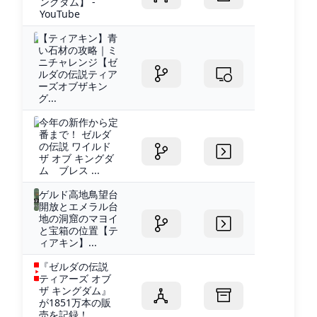
ングダム】 -
YouTube
【ティアキン】青
い石材の攻略｜ミ
ニチャレンジ【ゼ
ルダの伝説ティア
ーズオブザキン
グ...
今年の新作から定
番まで！ ゼルダ
の伝説 ワイルド
ザ オブ キングダ
ム ブレス ...
ゲルド高地鳥望台
開放とエメラル台
地の洞窟のマヨイ
と宝箱の位置【テ
ィアキン】...
『ゼルダの伝説
ティアーズ オブ
ザ キングダム』
が1851万本の販
売を記録！...