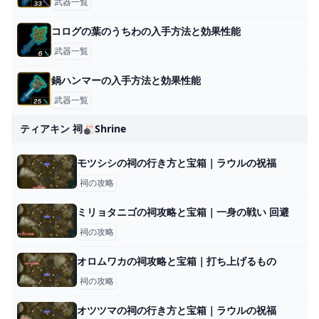
武器一覧
コログの葉のうちわの入手方法と効果性能
武器一覧
鍋ハンマーの入手方法と効果性能
武器一覧
ティアキン 祠🎳shrine
モツシシの祠の行き方と宝箱｜ラウルの祝福
祠の攻略
ミリョタニゴの祠攻略と宝箱｜一身の戦い 回避
祠の攻略
オロムワカの祠攻略と宝箱｜打ち上げるもの
祠の攻略
オツツマの祠の行き方と宝箱｜ラウルの祝福