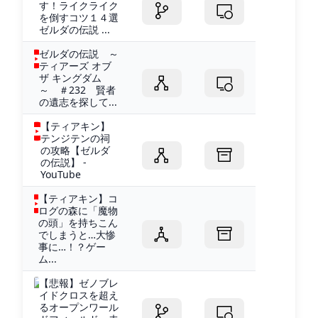
す！ライクライク
を倒すコツ１４選
ゼルダの伝説 ...
ゼルダの伝説 ～
ティアーズ オブ
ザ キングダム
～ ＃232 賢者
の遺志を探して...
【ティアキン】
テンジテンの祠
の攻略【ゼルダ
の伝説】 -
YouTube
【ティアキン】コ
ログの森に「魔物
の頭」を持ちこん
でしまうと…大惨
事に…！？ゲー
ム...
【悲報】ゼノブレ
イドクロスを超え
るオープンワール