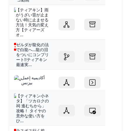
【ティアキン】雨
がうざい雷が止ま
ない時に止ませる
方法！天気の変え
方【ティアーズ
オ...
ゼルダが龍化の法
で白龍へ…龍の泪
をついにコンプリ
ート!!ティアキン
最速実...
أكاديمية إعمل
بيزنس
【ティアキン小ネ
タ】「ツカロクの
祠 進むちから」
攻略！ タイヤの
意外な使い方を
ひ...
ラスボス行く前