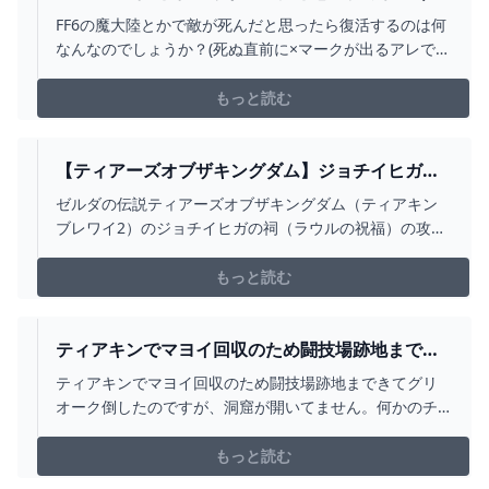
のは何なんなのでし... - YAHOO!知恵袋
FF6の魔大陸とかで敵が死んだと思ったら復活するのは何
なんなのでしょうか？(死ぬ直前に×マークが出るアレで
す)毎回よく分からないままゴリ押しで戦っていますので
どなたか教えてください。 魔大陸に出現するモン...
もっと読む
【ティアーズオブザキングダム】ジョチイヒガの
祠の出し方と場所【ティアキン】 - ティアキン攻
ゼルダの伝説ティアーズオブザキングダム（ティアキン
略WIKI GAMERCH
ブレワイ2）のジョチイヒガの祠（ラウルの祝福）の攻略
とマップでの場所をまとめています。攻略手順や宝箱も
掲載しているので是非参考にしてください
もっと読む
ティアキンでマヨイ回収のため闘技場跡地までき
てグリオーク倒したのですが、洞窟... - YAHOO!知
ティアキンでマヨイ回収のため闘技場跡地まできてグリ
恵袋
オーク倒したのですが、洞窟が開いてません。何かのチ
ャレンジでしょうか？必要なフラグを教えてください 闘
技場跡地の洞窟を開ける条件はグリオークを倒すことで
もっと読む
はなく、兵士...