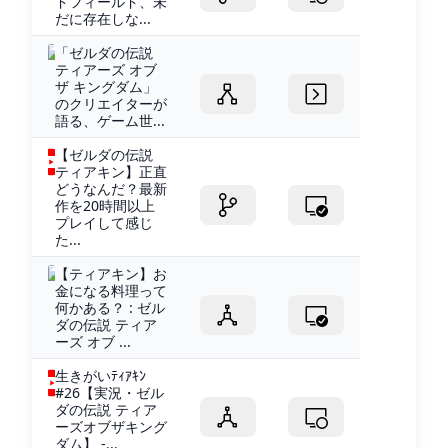
ドフィールド、未
だに存在しな...
「ゼルダの伝説
ティアーズ オブ
ザ キングダム」
のクリエイターが
語る、ゲーム世...
【ゼルダの伝説
ティアキン】正直
どうなんだ？最新
作を20時間以上
プレイして感じ
た...
【ティアキン】お
金になる料理って
何かある？ : ゼル
ダの伝説 ティア
ーズ オブ ...
生きがいﾃｨｱｷﾝ
#26【実況・ゼル
ダの伝説 ティア
ーズオブザキング
ダム】 -...