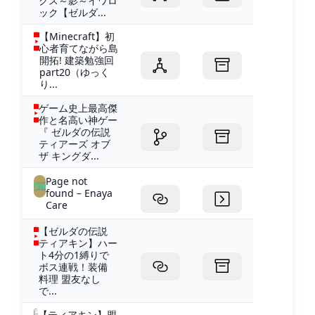
クス～影～イワロ
ック【ゼルダ...
【Minecraft】初
心者育てながら島
開拓! 建築勉強回
part20（ゆっく
り...
ゲーム史上最高傑
作と名高い神ゲー
『 ゼルダの伝説
ティアーズ オブ
ザ キングダ...
Page not
found – Enaya
Care
【ゼルダの伝説
ティアキン】ハー
ト4分の1縛りで
ボス連戦！装備
料理 盟友なし
で...
【ティアキン】盟