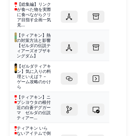
【総集編】リンク
が食べた物を実際
に食べながらクリ
ア目指す企画一気
見...
【ティアキン】熱
の対策方法と影響
【ゼルダの伝説テ
ィアーズオブザキ
ングダム】
【ゼルダティアキ
ン】気に入りの料
理といえば？ –
ゲーム攻略のかけ
ら
【ティアキン】ニ
プシヨウタの根付
近の白蒼デグガー
マ ゼルダの伝説
ティアー...
ティアキン いら
ないアイテムで倒