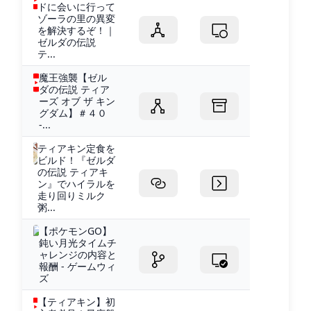
ドに会いに行って
ゾーラの里の異変
を解決するぞ！｜
ゼルダの伝説
テ...
魔王強襲【ゼル
ダの伝説 ティア
ーズ オブ ザ キン
グダム】＃４０
-...
ティアキン定食を
ビルド！『ゼルダ
の伝説 ティアキ
ン』でハイラルを
走り回りミルク
粥...
【ポケモンGO】
鈍い月光タイムチ
ャレンジの内容と
報酬 - ゲームウィ
ズ
【ティアキン】初