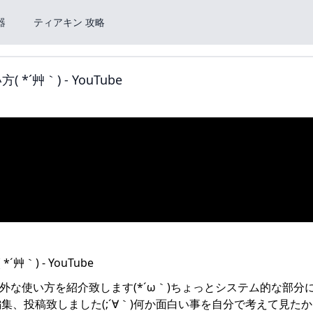
器
ティアキン 攻略
艸｀) - YouTube
意外な使い方を紹介致します(*´ω｀)ちょっとシステム的な部分
、投稿致しました(;´∀｀)何か面白い事を自分で考えて見た