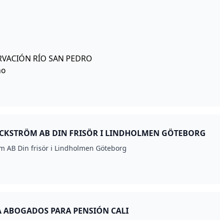
RVACIÓN RÍO SAN PEDRO
CKSTRÖM AB DIN FRISÖR I LINDHOLMEN GÖTEBORG
m AB Din frisör i Lindholmen Göteborg
VÁSQUEZ ZULUAGA ABOGADOS PARA PENSIÓN CALI