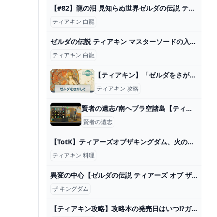
【#82】龍の泪 見知らぬ世界ゼルダの伝説 ティアーズ オブ ザ キングダム - YouTube
ティアキン 白龍
ゼルダの伝説 ティアキン マスターソードの入手方法 白龍の乗り方 - YouTube
ティアキン 白龍
【ティアキン】「ゼルダをさがして」の攻略チャート【ゼルダの伝説ティアーズオブザキングダム】 - 神ゲー攻略
ティアキン 攻略
賢者の遺志/南ヘブラ空諸島【ティアキン】 - YouTube
賢者の遺志
【TotK】ティアーズオブザキングダム、火のつけ方と料理方法。鍋を使って調理すれば回復量が多い食事をたくさん作れる ARUTORA
ティアキン 料理
異変の中心【ゼルダの伝説 ティアーズ オブ ザ キングダム】＃１９ - YouTube
ザ キングダム
【ティアキン攻略】攻略本の発売日はいつ!?ガイドブックの情報 ゲームサーチ