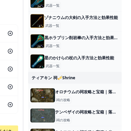
武器一覧
ゾナニウムの大剣の入手方法と効果性能
武器一覧
黒ホラブリン削岩棒の入手方法と効果性能
武器一覧
星のかけらの杖の入手方法と効果性能
武器一覧
ティアキン 祠🎺shrine
オロチウムの祠攻略と宝箱｜落ちる勇気
祠の攻略
テンベザイの祠攻略と宝箱｜落下速度
祠の攻略