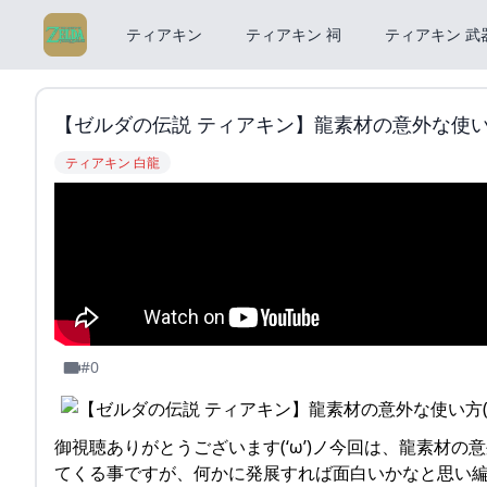
ティアキン
ティアキン 祠
ティアキン 武
【ゼルダの伝説 ティアキン】龍素材の意外な使い方( *´
ティアキン 白龍
#0
御視聴ありがとうございます(‘ω’)ノ今回は、龍素材の
てくる事ですが、何かに発展すれば面白いかなと思い編集