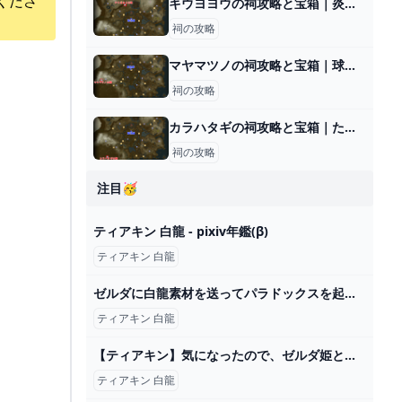
くださ
キウヨヨウの祠攻略と宝箱｜炎を遮るもの
祠の攻略
マヤマツノの祠攻略と宝箱｜球の通り道
祠の攻略
カラハタギの祠攻略と宝箱｜ただよう炎
祠の攻略
注目🥳
ティアキン 白龍 - pixiv年鑑(β)
ティアキン 白龍
ゼルダに白龍素材を送ってパラドックスを起こしてみた【ゼルダの伝説ティアーズオブザキングダム】【Totk】 - YouTube
ティアキン 白龍
【ティアキン】気になったので、ゼルダ姫と一緒に白い龍に乗ってみた【ドリカラ】【ゼルダの伝説ティアーズオブザキングダムTotK字幕実況】 - YouTube
ティアキン 白龍