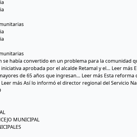
ia
ia
munitarias
ia
ia
munitarias
ón se había convertido en un problema para la comunidad qu
a iniciativa aprobada por el alcalde Retamal y el… Leer más
mayores de 65 años que ingresan… Leer más Esta reforma de
Leer más Así lo informó el director regional del Servicio 
O
AL
NCEJO MUNICIPAL
ICIPALES