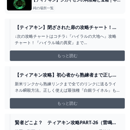
祠の場所一覧
【ティアキン】閉ざされた扉の攻略チャート！ク
リア方法を紹介！ - YOUTUBE
↓次の攻略チャートはコチラ↓『ハイラルの大地へ』攻略
チャート！『ハイラル城の異変』まで
→https://youtu.be/yoWNF49G4PQ閉ざされた扉をクリ
アするまでの手順を動画にしました！0:05~ ①まずは、
もっと読む
『ウコウホの祠』へ行きます1:20~ ②『ウコウホの祠』を
クリアしていきます3:47~ ③次に、...
【ティアキン攻略】初心者から熟練者まで正しい
使い方しってる？最大攻撃力600超のライネル特効
新米リンクから熟練リンクまで全てのリンクに送るライ
武器について詳細解説【ゼルダの伝説ティアーズ
ネル瞬殺方法。正しく使えば最強種『白銀ライネル』も
オブ ザ キングダム】 - YOUTUBE
瞬殺出来る武器の使い方をお届けします。▼攻撃力が1.5
倍になる『蛮族装備』の取り方はコチラ
もっと読む
https://youtu.be/NacF1_9DfG4#ゼルダの伝説ティアー
ズオブザキングダム #一義
賢者どこよ？ ティアキン攻略PART‐26（雷鳴の
島・竜頭島）【ゼルダの伝説ティアーズオブザキ