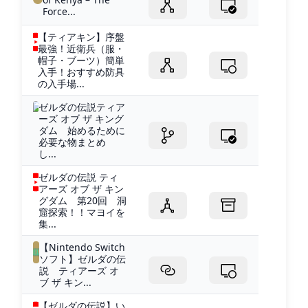
Force...
【ティアキン】序盤
最強！近衛兵（服・
帽子・ブーツ）簡単
入手！おすすめ防具
の入手場...
ゼルダの伝説ティア
ーズ オブ ザ キング
ダム 始めるために
必要な物まとめ
し...
ゼルダの伝説 ティ
アーズ オブ ザ キン
グダム 第20回 洞
窟探索！！マヨイを
集...
【Nintendo Switch
ソフト】ゼルダの伝
説 ティアーズ オ
ブ ザ キン...
【ゼルダの伝説】い