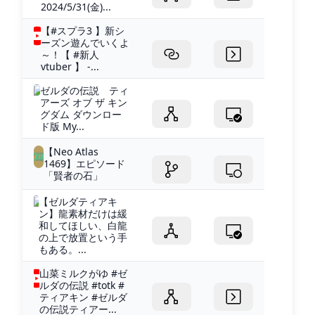
2024/5/31(金)...
【#スプラ3 】新シ
ーズン遊んでいくよ
～！【 #新人
vtuber 】 -...
ゼルダの伝説 ティ
アーズ オブ ザ キン
グダム ダウンロー
ド版 My...
【Neo Atlas
1469】エピソード
「賢者の石」
【ゼルダティアキ
ン】龍素材だけは緩
和してほしい、白龍
の上で放置という手
もある。...
山菜ミルクがゆ #ゼ
ルダの伝説 #totk #
ティアキン #ゼルダ
の伝説ティアー...