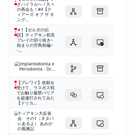
ざハイラルへ！久々
の再会も！#4【テ
ィアーズ オブ ザ キ
ング...
＃1【ゼルダの伝
説】ティアキン初見
プレイの切り抜き~
始まりの空島前編~
-...
Implantodontia e
Periodontia - Dr....
【ブレワイ】依頼を
受けて、ラスボス戦
でお触り厳禁バリア
を超連打されてみた
【ドリカ...
ティアキン大反省
会 その1（ネタバ
レあるよ） あみが
の風雅記