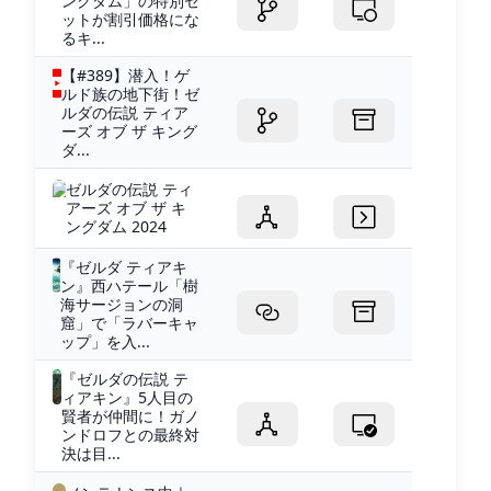
ングダム」の特別セ
ットが割引価格にな
るキ...
【#389】潜入！ゲ
ルド族の地下街！ゼ
ルダの伝説 ティア
ーズ オブ ザ キング
ダ...
ゼルダの伝説 ティ
アーズ オブ ザ キ
ングダム 2024
『ゼルダ ティアキ
ン』西ハテール「樹
海サージョンの洞
窟」で「ラバーキャ
ップ」を入...
『ゼルダの伝説 テ
ィアキン』5人目の
賢者が仲間に！ガノ
ンドロフとの最終対
決は目...