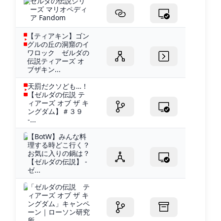
ゼルダの伝説シリ
ーズ マリオペディ
ア Fandom
【ティアキン】ゴン
グルの丘の洞窟のイ
ワロック ゼルダの
伝説ティアーズ オ
ブザキン...
天罰だクソども…！
【ゼルダの伝説 テ
ィアーズ オブ ザ キ
ングダム】＃３９
-...
【BotW】みんな料
理する時どこ行く？
お気に入りの鍋は？
【ゼルダの伝説】 -
ゼ...
「ゼルダの伝説 テ
ィアーズ オブ ザ キ
ングダム」キャンペ
ーン｜ローソン研究
所