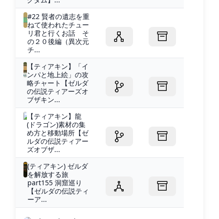
#22 賢者の遺志を重
ねて使われたチュー
リ君と行くお話 そ
の２０後編（異次元
チ...
【ティアキン】「イ
ンパと地上絵」の攻
略チャート【ゼルダ
の伝説ティアーズオ
ブザキン...
【ティアキン】龍
(ドラゴン)素材の集
め方と移動場所【ゼ
ルダの伝説ティアー
ズオブザ...
(ティアキン) ゼルダ
を解放する旅
part155 洞窟巡り
【ゼルダの伝説ティ
ーア...