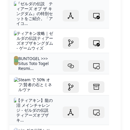
『ゼルダの伝説 テ
ィアーズ オブ ザ キ
ングダム』の特別セ
ットをご紹介。「ア
イコ...
ティアキン攻略｜ゼ
ルダの伝説ティアー
ズオブザキングダム
- ゲームウィズ
BUNTOGEL >>>
Situs Toto Togel
Resmi...
Steam で 50% オ
フ:賢者の石とミネ
ルヴァ
【ティアキン】龍の
泪 メインチャレン
ジ - ゼルダの伝説
ティアーズオブザ
キ...