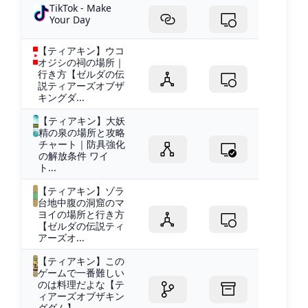
TikTok - Make
Your Day
【ティアキン】ウコ
オジシの祠の場所｜
行き方【ゼルダの伝
説ティアーズオブザ
キングダ...
【ティアキン】大妖
精の泉の場所と攻略
チャート｜防具強化
の解放条件 ワイ
ト...
【ティアキン】ゾラ
台地中腹の洞窟のマ
ヨイの場所と行き方
【ゼルダの伝説ティ
アーズオ...
【ティアキン】この
ゲームで一番難しい
のは料理だよな【テ
ィアーズオブザキン
グダム】...