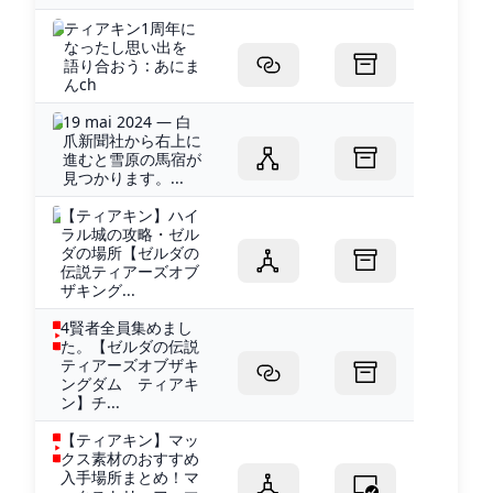
ティアキン1周年に
なったし思い出を
語り合おう : あにま
んch
19 mai 2024 — 白
爪新聞社から右上に
進むと雪原の馬宿が
見つかります。...
【ティアキン】ハイ
ラル城の攻略・ゼル
ダの場所【ゼルダの
伝説ティアーズオブ
ザキング...
4賢者全員集めまし
た。【ゼルダの伝説
ティアーズオブザキ
ングダム ティアキ
ン】チ...
【ティアキン】マッ
クス素材のおすすめ
入手場所まとめ！マ