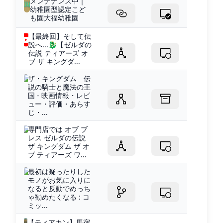
メンテナンス中｜
幼稚園型認定こど
も園大福幼稚園
【最終回】そして伝
説へ...🐉【ゼルダの
伝説 ティアーズ オ
ブ ザ キングダ...
ザ・キングダム 伝
説の騎士と魔法の王
国 - 映画情報・レビ
ュー・評価・あらす
じ・...
専門店では オブ ブ
レス ゼルダの伝説
ザ キングダム ザ オ
ブ ティアーズ ワ...
最初は疑ったりした
モノがお気に入りに
なると反動でめっち
ゃ勧めたくなる : コ
ミッ...
【ティアキン】馬宿