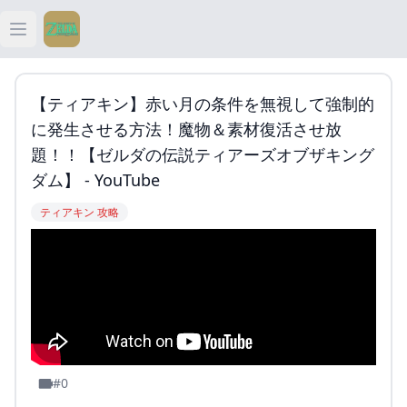
Open main menu
ティアキン
【ティアキン】赤い月の条件を無視して強制的
ティアキン 祠
に発生させる方法！魔物＆素材復活させ放
題！！【ゼルダの伝説ティアーズオブザキング
ティアキン 武器
ダム】 - YouTube
ティアキン 攻略
ティアキン 攻略
#0