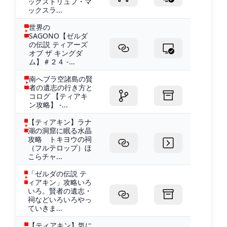
ックストリュフ・マ
ックスラ...
世界の
SAGONO【ゼルダ
の伝説 ティアーズ
オブ ザ キングダ
ム】＃２４ -...
南へブラ空諸島の賢
者の遺志の行き方と
コログ 【ティアキ
ン攻略】 -...
【ティアキン】ラナ
湖の洞窟に眠る水晶
攻略 トキヨウの祠
（フルテロップ）ほ
こらチャ...
「ゼルダの伝説 テ
ィアキン」攻略いろ
いろ。賢者の遺志・
祠などいろいろやっ
ていきま...
【ティアキン】気に