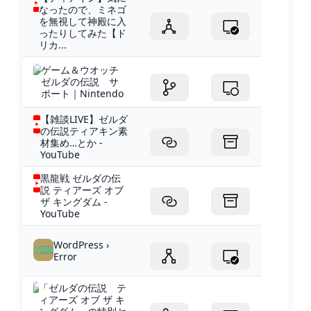
なったので、ミネゴ
を無視して神殿に入
ったりしてみた【ド
リカ...
ゲーム＆ウオッチ
ゼルダの伝説 サ
ポート｜Nintendo
【雑談LIVE】ゼルダ
の伝説ティアキン素
材集め…とか -
YouTube
黒龍戦 ゼルダの伝
説 ティアーズ オブ
ザ キングダム -
YouTube
WordPress ›
Error
「ゼルダの伝説 テ
ィアーズ オブ ザ キ