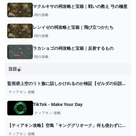
マクルキサの祠攻略と宝箱｜戦いの教え 弓の極意
祠の攻略
レンイゼの祠攻略と宝箱｜飛び立つかたち
祠の攻略
ラカショゴの祠攻略と宝箱｜反射するもの
祠の攻略
注目🎳
監視砦上空のリト族に話しかけれるのか検証【ゼルダの伝説ティアーズオブザキングダム攻略 ティアキン】ゆっくり実況 - YouTube
ティアキン 攻略
TikTok - Make Your Day
ティアキン 攻略
【ティアキン攻略】空島「キンググリオーク」何も使わずに誰でも安定して倒す討伐方法と出現場所紹介します【ティアーズオブザキングダム】 - YouTube
ティアキン 攻略