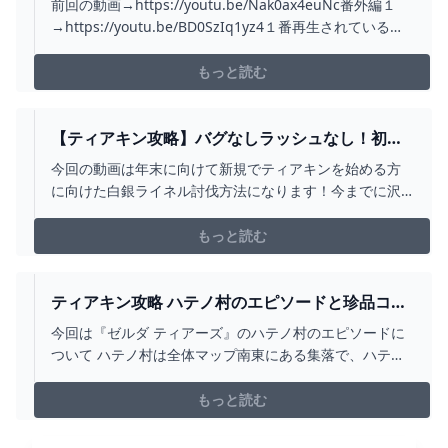
前回の動画→https://youtu.be/Nak0ax4euNc番外編１
ングダム】 - YOUTUBE
→https://youtu.be/BD0SzIq1yz4１番再生されている動
画→https://youtu.be/SHilpuAkZRY皆さんこんにちは。
コウレンです。ゼルダの伝説ティアーズオブザキングダ
もっと読む
ムの攻略Part‐26になります...
【ティアキン攻略】バグなしラッシュなし！初め
ての白銀ライネル討伐講座 誰でも倒せる討伐方法
今回の動画は年末に向けて新規でティアキンを始める方
と出現場所を徹底解説します【ティアーズオブザ
に向けた白銀ライネル討伐方法になります！今までに沢
キングダム】 - YOUTUBE
山の方から討伐できたと喜びの声を頂いた討伐方法をま
とめてみたので、どうしても倒せない、ラッシュできな
もっと読む
い、怖い、バグは使いたくないなど悩んでいる方は是非
試してみてくださいm(__)mその他にもライネルやグリオ
ークを誰...
ティアキン攻略 ハテノ村のエピソードと珍品コレ
クションの購入【ゼルダの伝説 ティアーズオブザ
今回は『ゼルダ ティアーズ』のハテノ村のエピソードに
キングダム】
ついて ハテノ村は全体マップ南東にある集落で、ハテノ
村で発生するエピソードチャレンジをクリアすると珍品
コレクションの購入が可能になります。 そこで今回は、
もっと読む
『ゼルダの伝説 …