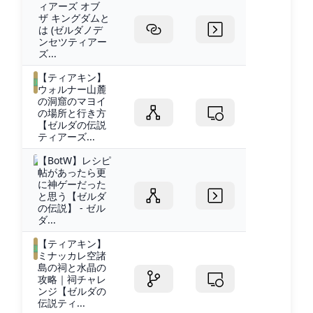
ィアーズ オブ
ザ キングダムと
は (ゼルダノデ
ンセツティアー
ズ...
【ティアキン】
ウォルナー山麓
の洞窟のマヨイ
の場所と行き方
【ゼルダの伝説
ティアーズ...
【BotW】レシピ
帖があったら更
に神ゲーだった
と思う【ゼルダ
の伝説】 - ゼル
ダ...
【ティアキン】
ミナッカレ空諸
島の祠と水晶の
攻略｜祠チャレ
ンジ【ゼルダの
伝説ティ...