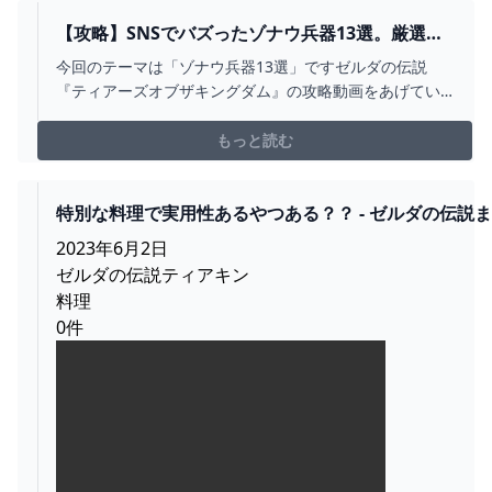
【攻略】SNSでバズったゾナウ兵器13選。厳選し
た傑作兵器を解説【ゼルダの伝説ティアーズオブ
今回のテーマは「ゾナウ兵器13選」ですゼルダの伝説
ザキングダム/ティアキン】【ゆっくり解説】 -
『ティアーズオブザキングダム』の攻略動画をあげてい
YOUTUBE
ます。■お借りしたBGMしゃろう様 おどれグロッケンシ
ュピールしゃろう様 神隠しの真相しゃろう様 10℃しゃろ
もっと読む
う様 You and
me(https://www.youtube.com/@Sharou/vi...
特別な料理で実用性あるやつある？？ - ゼルダの伝説
め速報｜ティアキン｜ブレワイ
2023年6月2日
ゼルダの伝説ティアキン
料理
0件