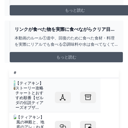
もっと読む
リンクが食べた物を実際に食べながらクリア目指
す企画でとうとうハイラル城に潜入した！！！
本動画のルール①道中、回復のために食べた食材・料理
【ティアキン】【料理】【ゼルダの伝説ティアー
を実際にリアルでも食べる②調味料や水は食べてなくて
ズオブザキングダム】PART13 - YOUTUBE
も使用OKPart１⤵https://youtu.be/wMXk8caamqYPart
２⤵https://youtu.be/-4HQujy3ZsQ◆ナガレの
もっと読む
Twitter◆https://twitter.com/N...
#
【ティアキン】
ストーリー攻略
チャートとおす
すめ順番【ゼル
ダの伝説ティア
ーズオブザ...
【ティアキン】
風の神殿と、地
底のアレ - ねぎ