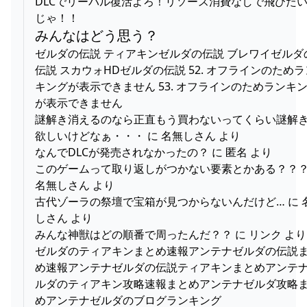
DLCでリーバル復活よろ！リソース消費なしで飛びた
じゃ！！
みんなはどう思う？
ゼルダの伝説 ティアキンゼルダの伝説 ブレワイゼルダ
伝説 スカウォHDゼルダの伝説 52. オフラインのためラ
キングが表示できません 53. オフラインのためランキ
が表示できません
謎解き消えるのなら正直もう買わないってくらい謎解
欲しいけどなぁ・・・ に 名無しさん より
なんでDLCが発売されなかったの？ に 匿名 より
このゲームって取り返しがつかない要素とかある？？？
名無しさん より
古代ゾーラの祭壇で宝箱が見つからないんだけど… に 
しさん より
みんな神獣はどの順番で周ったんだ？？ に リンク より
ゼルダのティアキンまとめ速報アンテナゼルダの伝説
め速報アンテナゼルダの伝説ティアキンまとめアンテ
ルダのティアキン攻略速報まとめアンテナゼルダ攻略
めアンテナゼルダのブログランキング