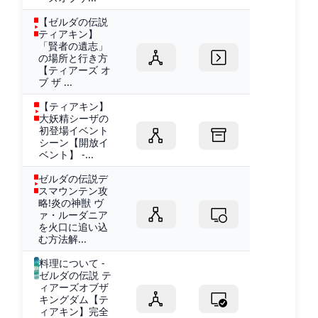
【ゼルダの伝説
ティアキン】
「賢者の遺志」
の場所と行き方
【ティアーズ オ
ブ ザ ...
【ティアキン】
大妖精シーザの
初登場イベント
シーン【開放イ
ベント】 -...
ゼルダの伝説デ
スマウンテン攻
略!炎の神獣 ヴ
ァ・ルーダニア
を火口に追い込
む方法解...
料理について -
ゼルダの伝説 テ
ィアーズオブザ
キングダム【テ
ィアキン】完全