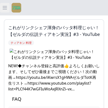
Open main menu
ティアキン
これがリンクシェフ渾身のバッタ料理じゃい！
ティアキン 祠
【ゼルダの伝説ティアキン実況】#3 - YouTube
ティアキン 料理
ティアキン 武器
ティアキン 攻略
NEW!◆チャンネル登録と高評価👍よろしくお願いし
ます、そしてぜひ最後までご視聴ください！次の動
画→https://youtu.be/iKwrsX1gHWAゼルダTotK再
生リスト→https://www.youtube.com/playlist?
list=PLCf44K7wGFIuWoAxJRXnZi–vx…
FAQ