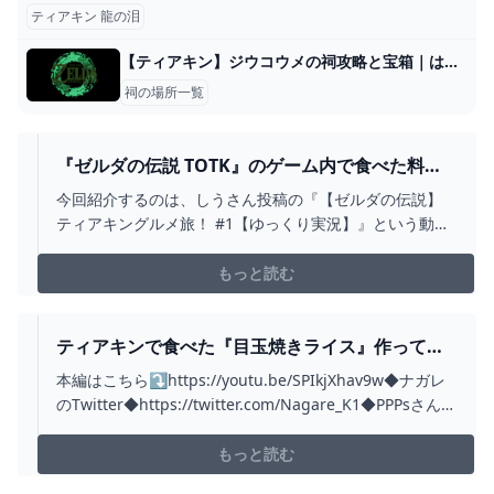
ティアキン 龍の泪
【ティアキン】ジウコウメの祠攻略と宝箱｜はまるかたち【ゼルダの伝説ティアーズオブザキングダム】
祠の場所一覧
『ゼルダの伝説 TOTK』のゲーム内で食べた料理
を再現したものだけでリアルの生活を送る縛りプ
今回紹介するのは、しうさん投稿の『【ゼルダの伝説】
レイ ニコニコニュース オリジナル
ティアキングルメ旅！ #1【ゆっくり実況】』という動画
です。
もっと読む
ティアキンで食べた『目玉焼きライス』作って食
べてみたＷＷＷ【ゼルダの伝説】【料理】
本編はこちら⤵https://youtu.be/SPIkjXhav9w◆ナガレ
#SHORTS - YOUTUBE
のTwitter◆https://twitter.com/Nagare_K1◆PPPsさん
(絵師)のTwitter◆https://twitter.com/PPPkoruren?
s=20◆歌ってみた◆https://youtu.be/X...
もっと読む