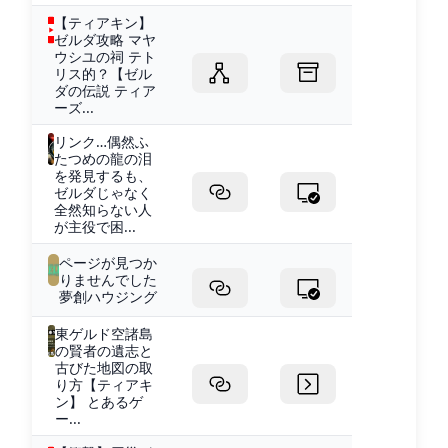
【ティアキン】
ゼルダ攻略 マヤ
ウシユの祠 テト
リス的？【ゼル
ダの伝説 ティア
ーズ...
リンク…偶然ふ
たつめの龍の泪
を発見するも、
ゼルダじゃなく
全然知らない人
が主役で困...
ページが見つか
りませんでした
夢創ハウジング
東ゲルド空諸島
の賢者の遺志と
古びた地図の取
り方【ティアキ
ン】 とあるゲ
ー...