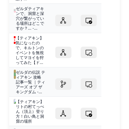
ゼルダティアキ
ンで、洞窟と深
穴が繋がってい
る場所はどこで
すか？... -...
【ティアキン】
気になったの
で、キルトンの
イベントを無視
してマヨイを狩
ってみた【ド...
ゼルダの伝説 テ
ィアキン 攻略
記事一覧 ｜ティ
アーズ オブ ザ
キングダム -...
【ティアキン】
リトの村てっぺ
ん（頂上）登り
方！白い鳥と洞
窟の場所