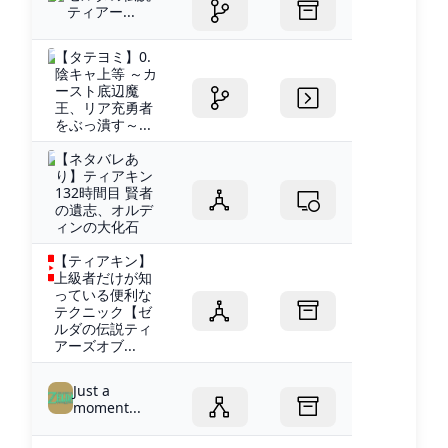
ティアー...
【タテヨミ】0.
陰キャ上等 ～カ
ースト底辺魔
王、リア充勇者
をぶっ潰す～...
【ネタバレあ
り】ティアキン
132時間目 賢者
の遺志、オルデ
ィンの大化石
【ティアキン】
上級者だけが知
っている便利な
テクニック【ゼ
ルダの伝説ティ
アーズオブ...
Just a
moment...