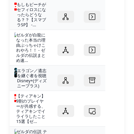
もしもピーチが
セフィロスにな
ったらどうな
る？？【スマブ
ラSP】 -...
ゼルダが白龍に
なった本当の理
由ぶっちゃけこ
れやろ！！ - ゼ
ルダの伝説まと
め速...
エラゴン／遺志
を継ぐ者を視聴
Disney+(ディズ
ニープラス)
【ティアキン】
9割のプレイヤ
ーが共感する、
ティアキンでイ
ライラしたこと
15選【ゼ...
ゼルダの伝説 テ