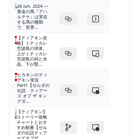
26 iun. 2024 —
黄金の馬『アハ
ルテケ』は実在
する馬の種類
で、世界...
【ティアキン攻
略】ミナッカレ
空諸島の球体。
上がミナッカレ
空諸島の祠と水
晶。下が賢...
ヒカキンのティ
アキン実況
Part1【ゼルダの
伝説 ティアー
ズ オブ ザ キン
グダ...
【ティアキン】
ストーリー攻略
チャートとおす
すめ順番【ゼル
ダの伝説ティア
ーズオブザ...