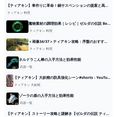
【ティアキン】車作りに革命！鍋サスペンションの提案と高性能自動車の作り方紹介 - YouTube
ティアキン 料理
魔物素材の調理効果｜レシピ｜ゼルダの伝説 BotW 攻略メモ｜おばさんのゲームメモ
ティアキン 料理
＜画像34/37＞ティアキン攻略：序盤のおすすめ料理は？ ゾナニウムも料理に!?【ゼルダ ティアーズ オブ ザ キングダム日記＃5】 - 電撃オンライン
ティアキン 料理
ネルドラこん棒の入手方法と効果性能
武器一覧
【ティアキン】大妖精の防具強化シーン#shorts - YouTube
ティアキン 大妖精
ゾーラの盾の入手方法と効果性能
武器一覧
【ティアキン】ストーリー攻略と謎解き【ゼルダの伝説 ティアーズオブザキングダム】 昇遊GAME