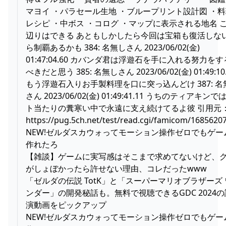
マヨイ ・パラセール生地 ・ブループリント設計図 ・
レシピ ・中ボス ・コログ ・マップに表示される地名 
辺りはできる あともしかしたら今回は宝箱も復活しな
ら制覇あるかも 384: 名無しさん 2023/06/02(金)
01:47:04.60 カバンダ君は浮遊石を手に入れる努力をす
べきだと思う 385: 名無しさん 2023/06/02(金) 01:49:10
もう浮遊石入りお手製料理を口に突っ込んどけ 387: 名
さん 2023/06/02(金) 01:49:41.11 うちのティアキンで
ト当たりの糞寒い中で永遠に支え続けてるよ彼 引用元
https://pug.5ch.net/test/read.cgi/famicom/1685620
NEW!ゼルダスカウォってモーション操作ゼロでもゲー
作れたろ
【雑談】ゲームに実写感はそこまで求めてないけど、
がしょぼかったら許せない理由、コレだったwww
「ゼルダの伝説 TotK」と「スーパーマリオブラザーズ 
ンダー」の開発秘話も。無料で視聴できるGDC 2024の
演動画をピックアップ
NEW!ゼルダスカウォってモーション操作ゼロでもゲー