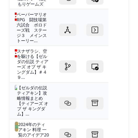
もりゲームズ
ペーパーマリオ
RPG 闘技場第
六試合 ボロド
ーズ戦 ステー
ジ３ メインス
トーリー...
スナザラシ、空
を駆ける【ゼル
ダの伝説 ティア
ーズ オブ ザ キ
ングダム】＃４
９...
【ゼルダの伝説
ティアキン】攻
略情報まとめ
【ティアーズ オ
ブ ザ キングダ
ム】...
2024年のティ
アキン 料理 一
覧のアイデア20