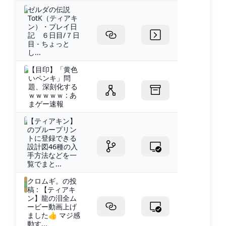
ゼルダの伝説
TotK（ティアキ
ン）・プレイ日
記 ６日目/７日
目 - ちょっと
し...
【目印】「黄色
いペンキ」問
題、深刻化する
ｗｗｗｗｗ : あ
まゲー速報
【ティアキン】
のブループリン
トに登録できる
設計図46種の入
手方法などを一
覧でまと...
クロムギ。の投
稿 : 【ティアキ
ン】龍の泪全ム
ービー動画上げ
ました👍 マジ感
動す...