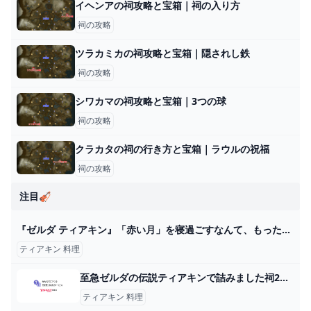
イヘンアの祠攻略と宝箱｜祠の入り方
祠の攻略
ツラカミカの祠攻略と宝箱｜隠されし鉄
祠の攻略
シワカマの祠攻略と宝箱｜3つの球
祠の攻略
クラカタの祠の行き方と宝箱｜ラウルの祝福
祠の攻略
注目🎻
『ゼルダ ティアキン』「赤い月」を寝過ごすなんて、もったいない！ 実は料理が“大成功”になるボーナスタイム - BCN＋R
ティアキン 料理
至急ゼルダの伝説ティアキンで詰みました祠2個クリアして雪山入ったんで... - Yahoo!知恵袋
ティアキン 料理