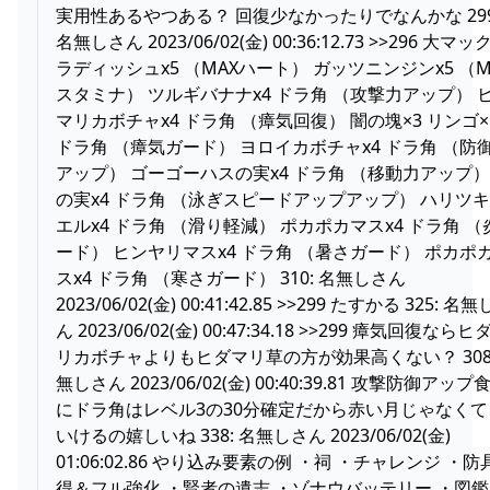
実用性あるやつある？ 回復少なかったりでなんかな 299
名無しさん 2023/06/02(金) 00:36:12.73 >>296 大マッ
ラディッシュx5 （MAXハート） ガッツニンジンx5 （M
スタミナ） ツルギバナナx4 ドラ角 （攻撃力アップ） 
マリカボチャx4 ドラ角 （瘴気回復） 闇の塊×3 リンゴ×
ドラ角 （瘴気ガード） ヨロイカボチャx4 ドラ角 （防
アップ） ゴーゴーハスの実x4 ドラ角 （移動力アップ）
の実x4 ドラ角 （泳ぎスピードアップアップ） ハリツ
エルx4 ドラ角 （滑り軽減） ポカポカマスx4 ドラ角 （
ード） ヒンヤリマスx4 ドラ角 （暑さガード） ポカポ
スx4 ドラ角 （寒さガード） 310: 名無しさん
2023/06/02(金) 00:41:42.85 >>299 たすかる 325: 名
ん 2023/06/02(金) 00:47:34.18 >>299 瘴気回復ならヒ
リカボチャよりもヒダマリ草の方が効果高くない？ 308:
無しさん 2023/06/02(金) 00:40:39.81 攻撃防御アップ
にドラ角はレベル3の30分確定だから赤い月じゃなくて
いけるの嬉しいね 338: 名無しさん 2023/06/02(金)
01:06:02.86 やり込み要素の例 ・祠 ・チャレンジ ・防
得＆フル強化 ・賢者の遺志 ・ゾナウバッテリー ・図鑑