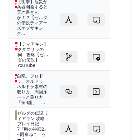
【衝撃】厄災が
兵器開発すると
天才過ぎん
か！？【ゼルダ
の伝説ティアー
ズオブザキン
グ...
【ティアキン】
クダニサラの
祠 攻略【ゼル
ダの伝説】 -
YouTube
白龍、フロド
ラ、オルドラ、
ネルドラ素材の
取り方、周回ル
ートと乗り方
「全4龍」 ...
ゼルダの伝説 テ
ィアキン 攻略
プレイ日記
7『時の神殿2』
- 雨傘ねこ ゲ
ーム...