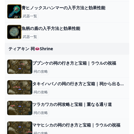
青ヒノックスハンマーの入手方法と効果性能
武器一覧
魚柄の盾の入手方法と効果性能
武器一覧
ティアキン 祠👄shrine
ププンケの祠の行き方と宝箱｜ラウルの祝福
祠の攻略
タキイハバノの祠の行き方と宝箱｜祠から出る方法
祠の攻略
ツラカワカの祠攻略と宝箱｜重なる通り道
祠の攻略
マヤヒシカの祠の行き方と宝箱｜ラウルの祝福
祠の攻略