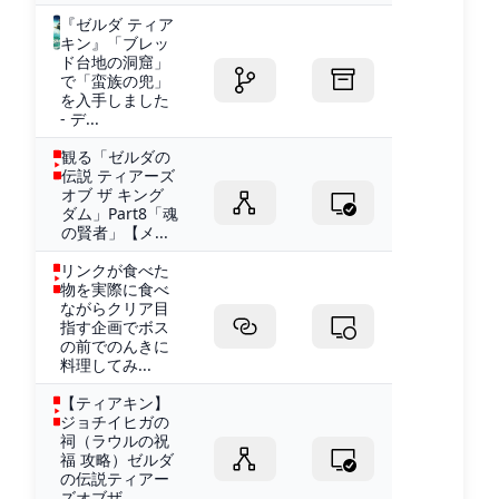
『ゼルダ ティア
キン』「ブレッ
ド台地の洞窟」
で「蛮族の兜」
を入手しました
- デ...
観る「ゼルダの
伝説 ティアーズ
オブ ザ キング
ダム」Part8「魂
の賢者」【メ...
リンクが食べた
物を実際に食べ
ながらクリア目
指す企画でボス
の前でのんきに
料理してみ...
【ティアキン】
ジョチイヒガの
祠（ラウルの祝
福 攻略）ゼルダ
の伝説ティアー
ズオブザ...