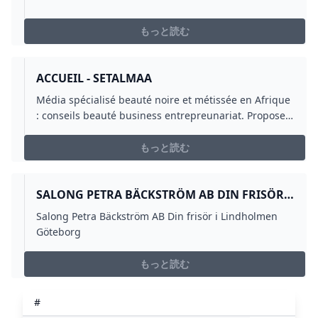
もっと読む
ACCUEIL - SETALMAA
Média spécialisé beauté noire et métissée en Afrique
: conseils beauté business entrepreunariat. Propose
des solutions et produits pour les peaux grasses
sèches acnéiques …
もっと読む
SALONG PETRA BÄCKSTRÖM AB DIN FRISÖR I
LINDHOLMEN GÖTEBORG
Salong Petra Bäckström AB Din frisör i Lindholmen
Göteborg
もっと読む
#