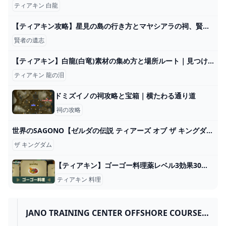
ティアキン 白龍
【ティアキン攻略】星見の島の行き方とマヤシアラの祠、賢者の遺志。【ゼルダの伝説 ティアーズ オブ ザ キングダム】 - سی وید
賢者の遺志
【ティアキン】白龍(白竜)素材の集め方と場所ルート｜見つけ方【ゼルダの伝説ティアーズオブザキングダム】 - ゲームウィズ
ティアキン 龍の泪
ドミズイノの祠攻略と宝箱｜横たわる通り道
祠の攻略
世界のSAGONO【ゼルダの伝説 ティアーズ オブ ザ キングダム】＃２４ - YouTube
ザ キングダム
【ティアキン】ゴーゴー料理薬レベル3効果30分おすすめレシピ【ゼルダ】 - ゼルダ攻略Wikiティアキンまとめ速報
ティアキン 料理
JANO TRAINING CENTER OFFSHORE COURSES
IN INDIA OFFSHORE COURSES IN