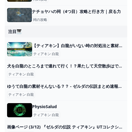
ナチョヤハの祠（4つ目）攻略と行き方｜戻る力
祠の攻略
注目🎹
【ティアキン】白龍がいない時の対処法と素材一覧｜場所はどこ？正体は？【ゼルダの伝説】 ワイトのゲーム案内所
ティアキン 白龍
犬を白龍のところまで連れて行く！？果たして天空散歩はできるのか！！ - YouTube
ティアキン 白龍
ゆうて白龍の素材そんないる？？ - ゼルダの伝説まとめ速報｜ティアキン｜ブレワイ
ティアキン 白龍
PhysioSalud
ティアキン 白龍
画像ページ (3/12) 『ゼルダの伝説 ティアキン』UTコレクションが発売中、ラインアップ一挙紹介。白龍の瞳から落ちる泪が印象的 ゲーム・エンタメ最新情報のファミ通.com