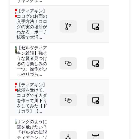
ザキングダ...
【ティアキン】
コログのお面の
入手方法！コロ
グの実の場所が
わかる！ポーチ
拡張で大活...
【ゼルダティア
キン雑談】強そ
うな賢者見つけ
るのも楽しみの
一つ。操作が少
しやりづら...
【ティアキン】
依頼を受けて、
コログでイカダ
を作って川下り
をしてみた【ド
リカラ】【...
リンクのように
空を飛びたい？
『ゼルダの伝説
ティアキン』ゾ