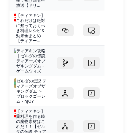
板で飛び回る生
放送【ドリ...
【ティアキン】
これだけは絶対
に知っておくべ
き料理レシピ＆
効果全まとめ！
【ティアー...
ティアキン攻略
｜ゼルダの伝説
ティアーズオブ
ザキングダム -
ゲームウィズ
ゼルダの伝説 テ
ィアーズオブザ
キングダム ＞
ブロックゴーレ
ム - nJOY
【ティアキン】
薬料理を作る時
の魔物素材はこ
れだ！！【ゼル
ダの伝説 ティア