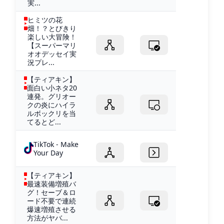
実...
ヒミツの花
畑！？とびきり
楽しい大冒険！
【スーパーマリ
オオデッセイ実
況プレ...
【ティアキン】
面白い小ネタ20
連発。グリオー
クの炎にハイラ
ルボックリを当
てるとど...
TikTok - Make
Your Day
【ティアキン】
最速装備増殖バ
グ！セーブ＆ロ
ード不要で連続
爆速増殖させる
方法がヤバ...