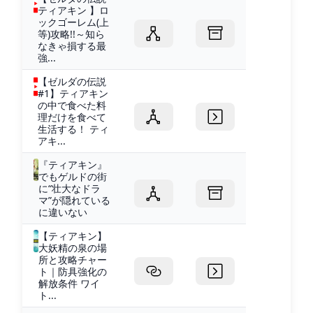
ティアキン 】ロ
ックゴーレム(上
等)攻略!!～知ら
なきゃ損する最
強...
【ゼルダの伝説
#1】ティアキン
の中で食べた料
理だけを食べて
生活する！ ティ
アキ...
『ティアキン』
でもゲルドの街
に“壮大なドラ
マ”が隠れている
に違いない
【ティアキン】
大妖精の泉の場
所と攻略チャー
ト｜防具強化の
解放条件 ワイ
ト...