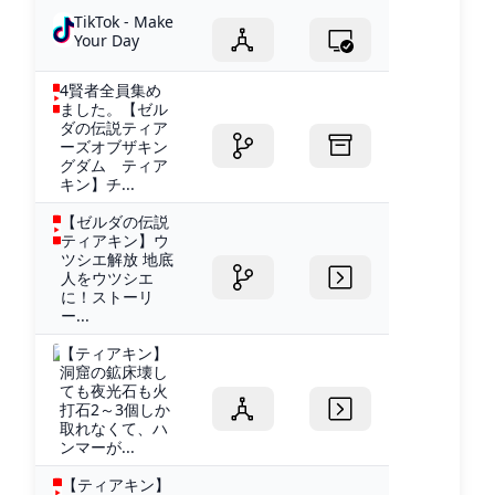
TikTok - Make
Your Day
4賢者全員集め
ました。【ゼル
ダの伝説ティア
ーズオブザキン
グダム ティア
キン】チ...
【ゼルダの伝説
ティアキン】ウ
ツシエ解放 地底
人をウツシエ
に！ストーリ
ー...
【ティアキン】
洞窟の鉱床壊し
ても夜光石も火
打石2～3個しか
取れなくて、ハ
ンマーが...
【ティアキン】