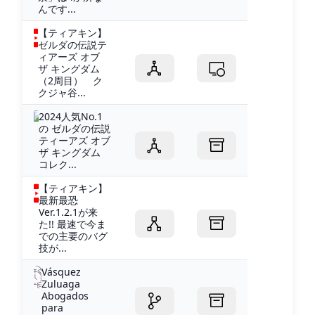
んです...
【ティアキン】
ゼルダの伝説テ
ィアーズ オブ
ザ キングダム
（2周目） ク
クジャ谷...
2024人気No.1
の ゼルダの伝説
ティーアズ オブ
ザ キングダム
コレク...
【ティアキン】
最新最恐
Ver.1.2.1が来
た!! 最速で今ま
での主要のバグ
技が...
Vásquez
Zuluaga
Abogados
para