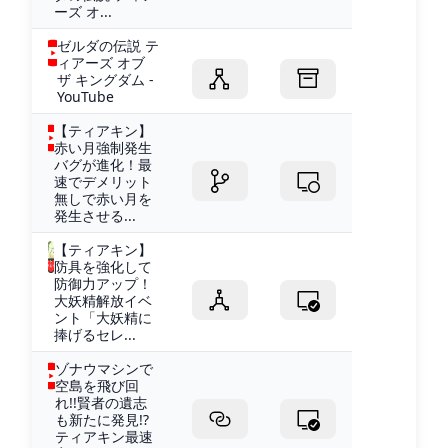
ーズ オ...
ゼルダの伝説 テ
ィアーズ オブ
ザ キングダム -
YouTube
【ティアキン】
赤い月強制発生
バグが進化！最
速でデメリット
無しで赤い月を
発生させる...
【ティアキン】
防具を強化して
防御力アップ！
大妖精解放イベ
ント「大妖精に
捧げるセレ...
ゾナウマシンで
空島を飛び回
れ!!賢者の遺志
も新たに発見!?
ティアキン最速