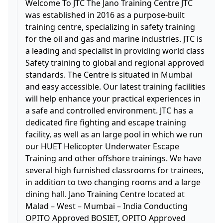
Welcome To JTC The Jano Training Centre JTC
MAHARASHTRA OFFSHORE COURSES IN
was established in 2016 as a purpose-built
MUMBAI BEST TRAINING CENTER IN INDIA
training centre, specializing in safety training
BEST TRAINING CENTER IN MUMBAI BEST
for the oil and gas and marine industries. JTC is
TRAINING CENTER IN MAHARASHTRA
a leading and specialist in providing world class
OFFSHORE TRAINING SAFETY TRAINING
Safety training to global and regional approved
OPITO APPROVED OPITO APPROVED COURSES
standards. The Centre is situated in Mumbai
OPITO APPROVED SAFETY COURSES
and easy accessible. Our latest training facilities
OFFSHORE TRAINING NEARBY ME OFFSHORE
will help enhance your practical experiences in
OIL AND GAS TRAINING CENTER OFFSHORE
a safe and controlled environment. JTC has a
OIL AND GAS TRAINING CENTER BASIC H2S
dedicated fire fighting and escape training
TRAINING BOSIET-EBS-DD T-BOSIET-DD
facility, as well as an large pool in which we run
BOSIET-EBS FOET-EBS HUET-EBS T-BOSIET T-
our HUET Helicopter Underwater Escape
FOET T-HUET TSBB F-TSBB BEST H2S TRAINING
Training and other offshore trainings. We have
CENTER BEST BOSIET TRAINING CENTER BEST
several high furnished classrooms for trainees,
FOET TRAINING CENTER BEST HUET TRAINING
in addition to two changing rooms and a large
CENTER OPITO APPROVED BOSIET COURSE
dining hall. Jano Training Centre located at
OPITO APPROVED H2S
Malad – West – Mumbai – India Conducting
OPITO Approved BOSIET, OPITO Approved