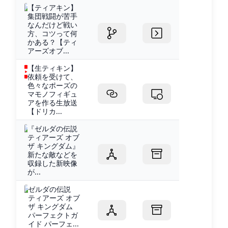
【ティアキン】
集団戦闘が苦手
なんだけど戦い
方、コツって何
かある？【ティ
アーズオブ...
【生ティキン】
依頼を受けて、
色々なポーズの
マモノフィギュ
アを作る生放送
【ドリカ...
『ゼルダの伝説
ティアーズ オブ
ザ キングダム』
新たな敵などを
収録した新映像
が...
ゼルダの伝説
ティアーズ オブ
ザ キングダム
パーフェクトガ
イド パーフェ...