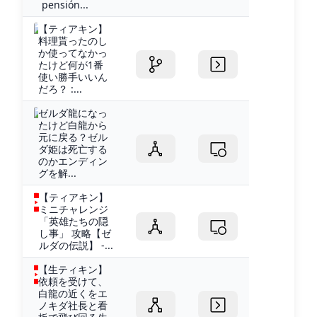
pensión...
【ティアキン】
料理貰ったのし
か使ってなかっ
たけど何が1番
使い勝手いいん
だろ？ :...
ゼルダ龍になっ
たけど白龍から
元に戻る？ゼル
ダ姫は死亡する
のかエンディン
グを解...
【ティアキン】
ミニチャレンジ
「英雄たちの隠
し事」 攻略【ゼ
ルダの伝説】 -...
【生ティキン】
依頼を受けて、
白龍の近くをエ
ノキダ社長と看