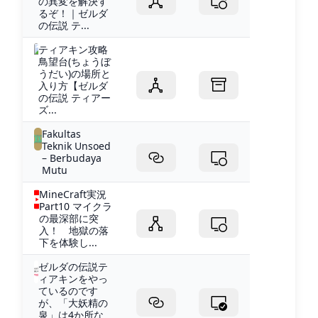
の異変を解決す
るぞ！｜ゼルダ
の伝説 テ...
ティアキン攻略
鳥望台(ちょうぼ
うだい)の場所と
入り方【ゼルダ
の伝説 ティアー
ズ...
Fakultas
Teknik Unsoed
– Berbudaya
Mutu
MineCraft実況
Part10 マイクラ
の最深部に突
入！ 地獄の落
下を体験し...
ゼルダの伝説テ
ィアキンをやっ
ているのです
が、「大妖精の
泉」は4か所な