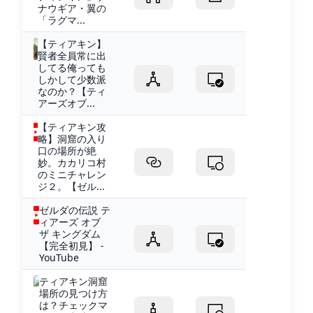
ナウギア・翼の
「ラグマ...
【ティアキン】
賢者全員常に出
してる俺っても
しかして少数派
なのか？【ティ
アーズオブ...
【ティアキン攻
略】洞窟の入り
口の場所が絶
妙。カカリコ村
のミニチャレン
ジ２。【ゼル...
ゼルダの伝説 テ
ィアーズ オブ
ザ キングダム
【完全初見】 -
YouTube
ティアキン洞窟
場所の見つけ方
は？チェックマ