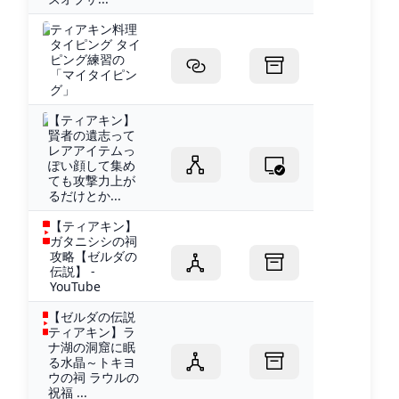
ティアキン料理
タイピング タイ
ピング練習の
「マイタイピン
グ」
【ティアキン】
賢者の遺志って
レアアイテムっ
ぽい顔して集め
ても攻撃力上が
るだけとか...
【ティアキン】
ガタニシシの祠
攻略【ゼルダの
伝説】 -
YouTube
【ゼルダの伝説
ティアキン】ラ
ナ湖の洞窟に眠
る水晶～トキヨ
ウの祠 ラウルの
祝福 ...