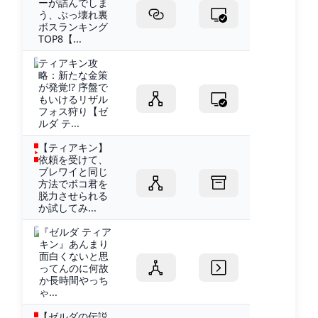
ーが詰んでしま
う、ぶっ壊れ裏
ボスランキング
TOP8【...
ティアキン攻
略：新たな金策
が発覚!? 序盤で
もいけるリザル
フォス狩り【ゼ
ルダ テ...
【ティアキン】
依頼を受けて、
ブレワイと同じ
方法でボコ君を
脱力させられる
か試してみ...
『ゼルダ ティア
キン』あんまり
面白くないと思
ってんのに何故
か長時間やっち
ゃ...
【ゼルダの伝説