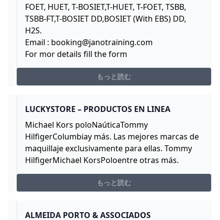
FOET, HUET, T-BOSIET,T-HUET, T-FOET, TSBB,
TSBB-FT,T-BOSIET DD,BOSIET (With EBS) DD,
H2S.
Email :
booking@janotraining.com
For mor details fill the form
もっと読む
LUCKYSTORE – PRODUCTOS EN LINEA
Michael Kors poloNaúticaTommy
HilfigerColumbiay más. Las mejores marcas de
maquillaje exclusivamente para ellas. Tommy
HilfigerMichael KorsPoloentre otras más.
もっと読む
ALMEIDA PORTO & ASSOCIADOS