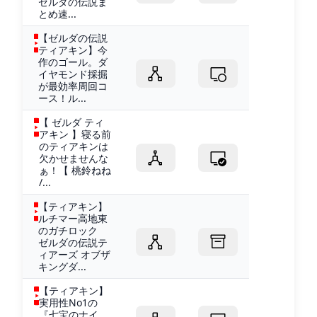
ゼルダの伝説ま
とめ速...
【ゼルダの伝説
ティアキン】今
作のゴール。ダ
イヤモンド採掘
が最効率周回コ
ース！ル...
【 ゼルダ ティ
アキン 】寝る前
のティアキンは
欠かせませんな
ぁ！【 桃鈴ねね
/...
【ティアキン】
ルチマー高地東
のガチロック
ゼルダの伝説テ
ィアーズ オブザ
キングダ...
【ティアキン】
実用性No1の
『七宝のナイ