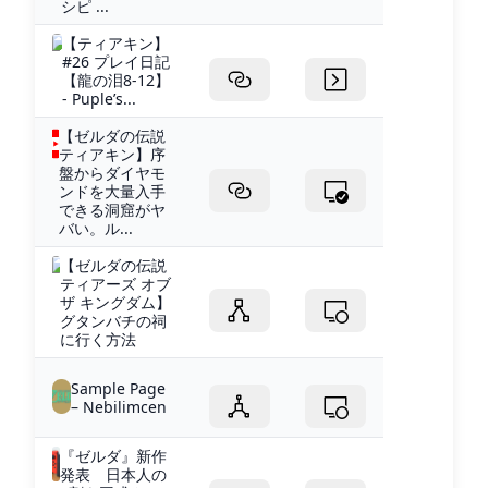
シピ ...
【ティアキン】
#26 プレイ日記
【龍の泪8-12】
- Puple’s...
【ゼルダの伝説
ティアキン】序
盤からダイヤモ
ンドを大量入手
できる洞窟がヤ
バい。ル...
【ゼルダの伝説
ティアーズ オブ
ザ キングダム】
グタンバチの祠
に行く方法
Sample Page
– Nebilimcen
『ゼルダ』新作
発表 日本人の