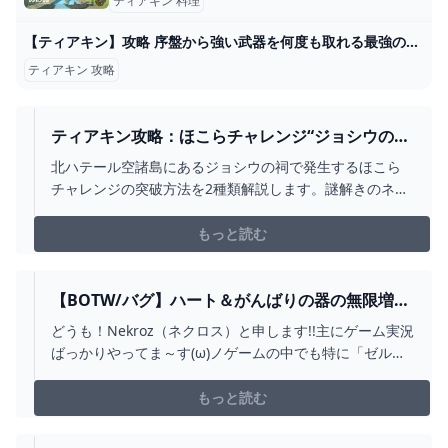
ティアキン 料理
【ティアキン】攻略 序盤から強い武器を何度も取れる最強の無限ループ裏技【ゼルダの伝説 ティアーズ オブ ザ キングダム】 - YouTube
ティアキン 攻略
ティアキン攻略：ほこらチャレンジ“ジョシウの
祠”2種類の行き方と突破方法を解説【ゼルダ ティ
北ハテール空諸島にあるジョシウの祠で発生するほこら
アーズ オブ ザ キングダム日記＃36】 - 電撃オンラ
チャレンジの突破方法を2種類解説します。謎解きのネタ
イン
バレありの記事です。
もっと読む
【BOTW/バグ】ハート＆がんばりの器の無限増殖
バグがヤバすぎるＷＷ【ゼルダの伝説 ブレスオ
どうも！Nekroz（ネクロス）と申します!!主にゲーム実況
ブザワイルド】 - YOUTUBE
ばっかりやってま～す(ω)ノゲームの中でも特に「ゼルダ
の伝説」が大好き!!何か質問とかありましたらDiscordで
もTwitterでもいいので気軽にご連絡ください～い!---------
もっと読む
--------------------------------...