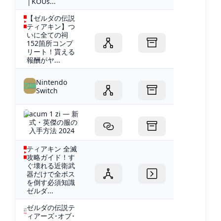
│KOUs...
【ゼルダの伝説
ティアキン】つ
いに全ての祠
152箇所コンプ
リート！貰える
報酬がヤ...
Nintendo
Switch
acum 1 zi — 新
式・英傑の服の
入手方法 2024
ティアキン 全滅
攻略ガイド！す
ぐ壊れる近衛武
器だけで全ボス
を倒す必須知識
ゼルダ...
ゼルダの伝説テ
ィアーズ･オブ･