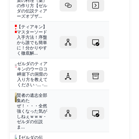
策の料理（薬）
の作り方【ゼル
ダの伝説ティア
ーズオブザ...
【ティアキン】
マスターソード
入手方法！序盤
から誰でも簡単
に！分かりやす
く徹底解...
ゼルダのティア
キンのウーロコ
岬崖下の洞窟の
入り方を教えて
ください -... -...
賢者の遺志全部
集めた
ぜ！・・・全然
強くなった気が
しねぇｗｗｗ -
ゼルダの伝説
ま...
【ゼルダの伝