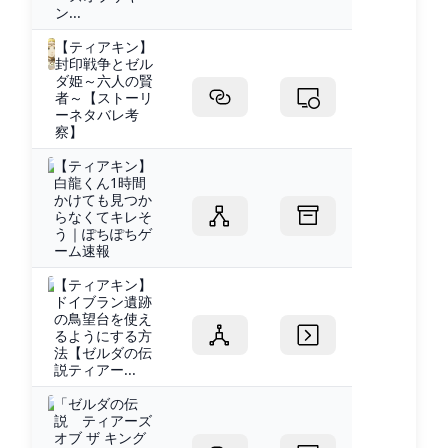
ン...
【ティアキン】
封印戦争とゼル
ダ姫～六人の賢
者～【ストーリ
ーネタバレ考
察】
【ティアキン】
白龍くん1時間
かけても見つか
らなくてキレそ
う｜ぽちぽちゲ
ーム速報
【ティアキン】
ドイブラン遺跡
の鳥望台を使え
るようにする方
法【ゼルダの伝
説ティアー...
「ゼルダの伝
説 ティアーズ
オブ ザ キング