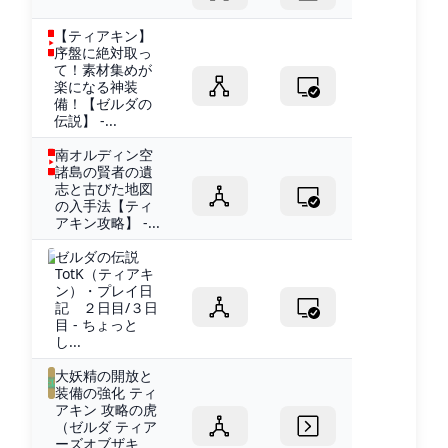
【ティアキン】
序盤に絶対取っ
て！素材集めが
楽になる神装
備！【ゼルダの
伝説】 -...
南オルディン空
諸島の賢者の遺
志と古びた地図
の入手法【ティ
アキン攻略】 -...
ゼルダの伝説
TotK（ティアキ
ン）・プレイ日
記 ２日目/３日
目 - ちょっと
し...
大妖精の開放と
装備の強化 ティ
アキン 攻略の虎
（ゼルダ ティア
ーズオブザキ