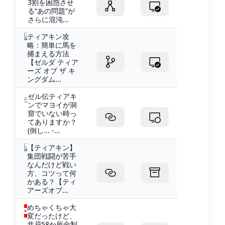
3割を困惑させ
る“あの問題”が
さらに混沌...
ティアキン攻
略：簡単に馬を
捕まえる方法
【ゼルダ ティア
ーズ オブ ザ キ
ングダム...
ゼル伝ティアキ
ンでマヨイが洞
窟でいない時っ
てありますか？
(倒し... -...
【ティアキン】
集団戦闘が苦手
なんだけど戦い
方、コツって何
かある？【ティ
アーズオブ...
めちゃくちゃ大
変だったけど、
井戸58か所全制