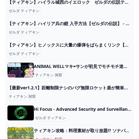
【ティアキン】ハイラル城西のイエロック ゼルダの伝説ティアーズ オブザキングダム #ゼルダの伝説 #ティアキン #zelda #shorts - YouTube
ゼルダ ティアキン
【ティアキン】ハイリア兵の鎧 入手方法【ゼルダの伝説】 - YouTube
ゼルダ ティアキン
【ティアキン】ヒノックスに大量の爆弾をばらまくリンク【ゼルダの伝説 ティアーズ オブ ザ キングダム】 - YouTube
ゼルダ ティアキン
ANIMAL WELLマキ=サンが初見でモチモチ迷宮探索 その25 CeVIO AI A.I.VOICE実況 - ニコニコ動画
ティアキン 洞窟
【最新ver1.2.1】距離制限ナシのバグ無限ロケット盾が簡単過ぎてゲームが破壊されてしまった...【ゼルダの伝説ティアーズオブザキングダム】【Totk】 - YouTube
ティアキン 洞窟
Hi Focus - Advanced Security and Surveillance Solutions - Hi Focus CCTV
ゼルダ ティアキン
ティアキン攻略：料理素材が取り放題!? ソナパノの祠周辺ガイド【ゼルダ ティアーズ オブ ザ キングダム日記＃43】 - 電撃オンライン