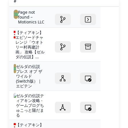
#
Page not
found –
Motionics LLC
【ティアキン】
エピソードチャ
レンジ「ウオト
リー村再建計
画」 攻略【ゼル
ダの伝説】...
ゼルダの伝説
ブレス オブ ザ
ワイルド
(Switch版）｜
エビテン
ゼルダの伝説テ
ィアキン攻略 -
ゲームブログち
ゅこっと陽だま
る
【ティアキン】