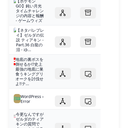
【ポケモン
GO】鈍い月光
タイムチャレン
ジの内容と報酬
- ゲームウィズ
【ネタバレプレ
イ】ゼルダの伝
説 ティアキン -
Part.36 白龍の
泪 - ゆ...
地底の裏ボスを
倒せるか!?史上
最強の地底に巣
食うキンググリ
オークを討伐せ
よ!!テ...
WordPress ›
Error
今更なんですが
ゼルダのティア
キンの質問で