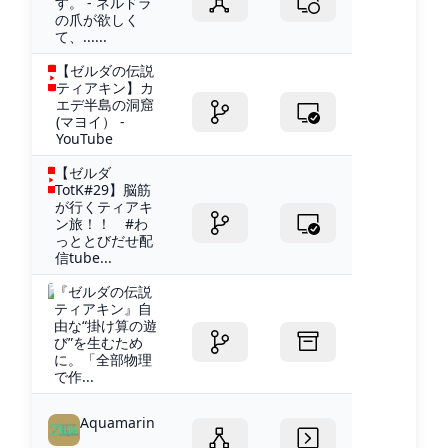
す。 - ネルドラ
の爪が欲しく
て、......
【ゼルダの伝説
ティアキン】カ
エデ半島の洞窟
(マヨイ） -
YouTube
【ゼルダ
TotK#29】脳筋
が行くティアキ
ン旅！！ #わ
っととびだせ配
信tube...
『ゼルダの伝説
ティアキン』自
由な“掛け算の遊
び”を生むため
に。「全部物理
で作...
Aquamarin