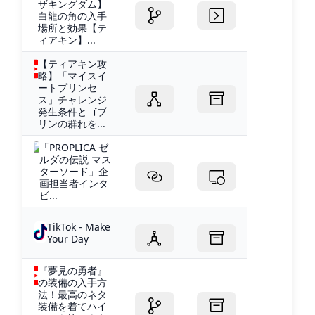
ザキングダム】
白龍の角の入手
場所と効果【テ
ィアキン】...
【ティアキン攻
略】「マイスイ
ートプリンセ
ス」チャレンジ
発生条件とゴブ
リンの群れを...
「PROPLICA ゼ
ルダの伝説 マス
ターソード」企
画担当者インタ
ビ...
TikTok - Make
Your Day
『夢見の勇者』
の装備の入手方
法！最高のネタ
装備を着てハイ