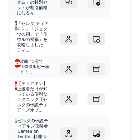
ダム」の特別セ
ットが割引価格
になるキ...
『ゼルダ ティア
キン』「ジョク
ウの祠」で「ラ
ウルの祝福」を
攻略しました -
ディ...
攻略 15分で
10000ルピー稼
ぐ！...
【ティアキン】
上級者だけが知
っている便利な
テクニック【ゼ
ルダの伝説ティ
アーズオブ...
ゼルダの伝説テ
ィアキン攻略＠
Game8 on
Twitter 料理 レ