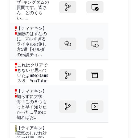
ザ･キングダムの
質問です。皆さ
ん、どのくら
い......
【ティアキン】
強敵のはずなの
に…ズルすぎる
ライネルの倒し
方5選【ゼルダ
の伝説ティ...
これはクリアで
きないと思って
いたよ■Noita■♯
３８ - YouTube
【ティアキン】
知らずに大後
悔！この５つも
っと早く知りた
かった...早めに
知ればお...
【ティアキン】
電気のしびれ対