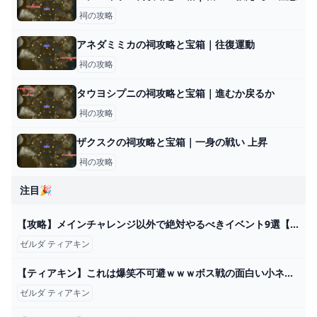
祠の攻略
アネダミミカの祠攻略と宝箱｜往復運動
祠の攻略
タウヨシプニの祠攻略と宝箱｜進むか戻るか
祠の攻略
ザクスクの祠攻略と宝箱｜一身の戦い 上昇
祠の攻略
注目🎉
【攻略】メインチャレンジ以外で絶対やるべきイベント9選【ゼルダの伝説ティアーズオブザキングダム/ティアキン】【ゆっくり解説】 - YouTube
ゼルダ ティアキン
【ティアキン】これは爆笑不可避ｗｗｗボス戦の面白い小ネタ6選【ゼルダの伝説ティアーズオブザキングダム/ティアキン】 - YouTube
ゼルダ ティアキン