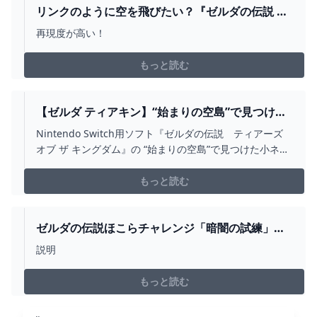
リンクのように空を飛びたい？『ゼルダの伝説 テ
ィアキン』ゾナウギア・翼の「ラグマット」が原
再現度が高い！
作再現すぎる GAME*SPARK - 国内・海外ゲーム
情報サイト
もっと読む
【ゼルダ ティアキン】“始まりの空島”で見つけた
小ネタ。体当たりが強い鳥、コログはフックに直
Nintendo Switch用ソフト『ゼルダの伝説 ティアーズ
付け可能!?【ティアーズ オブ ザ キングダム】 ゲ
オブ ザ キングダム』の “始まりの空島”で見つけた小ネ
ーム・エンタメ最新情報のファミ通.COM
タ。体当たりが強い鳥“シンリンダチョウ”さん、コログは
フックに直付け可能、実はレールの上を普通に歩けるな
もっと読む
ど。
ゼルダの伝説ほこらチャレンジ「暗闇の試練」を
クリアした後、キト・ワワイの祠をクリアした。
説明
宝箱もコンプリートした。 - YOUTUBE
もっと読む