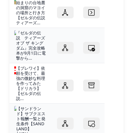
始まりの台地麓
の洞窟のマヨイ
の場所と行き方
【ゼルダの伝説
ティアーズ...
『ゼルダの伝
説 ティアーズ
オブ ザ キング
ダム』完全攻略
本が9月1日に電
撃から...
【ブレワイ】依
頼を受けて、最
強の微妙な料理
を作ってみた
【ドリカラ】
【ゼルダの伝
説...
【サンドラン
ド】サブクエス
ト報酬一覧と発
生条件【SAND
LAND】