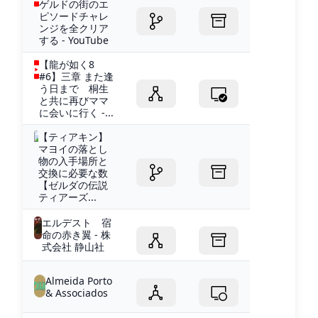
ゲルドの街のエ
ピソードチャレ
ンジを全クリア
する - YouTube
【龍が如く8
#6】三章 また逢
う日まで 桐生
と共に再びママ
に会いに行く -...
【ティアキン】
マヨイの落とし
物の入手場所と
交換に必要な数
【ゼルダの伝説
ティアーズ...
エルデスト 宿
命の赤き翼 - 株
式会社 静山社
Almeida Porto
& Associados