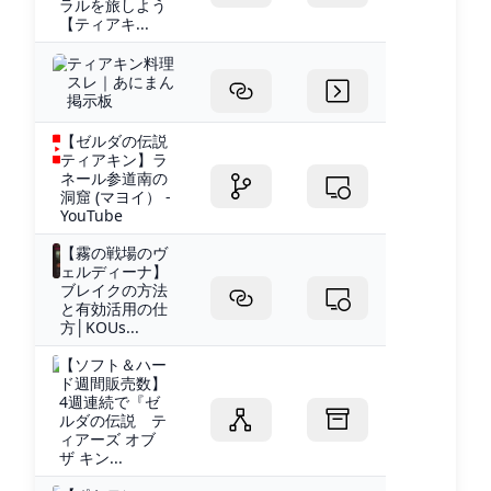
ラルを旅しよう
【ティアキ...
ティアキン料理
スレ｜あにまん
掲示板
【ゼルダの伝説
ティアキン】ラ
ネール参道南の
洞窟 (マヨイ） -
YouTube
【霧の戦場のヴ
ェルディーナ】
ブレイクの方法
と有効活用の仕
方│KOUs...
【ソフト＆ハー
ド週間販売数】
4週連続で『ゼ
ルダの伝説 テ
ィアーズ オブ
ザ キン...