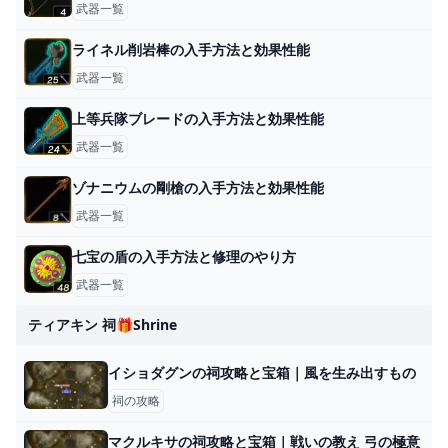
武器一覧
ライネル削岩棒の入手方法と効果性能
武器一覧
上等兵隊ブレードの入手方法と効果性能
武器一覧
ゾナニウムの剛槍の入手方法と効果性能
武器一覧
七宝の盾の入手方法と修理のやり方
武器一覧
ティアキン 祠🎁shrine
イショダグンの祠攻略と宝箱｜風を生み出すもの
祠の攻略
マクルキサの祠攻略と宝箱｜戦いの教え 弓の極意