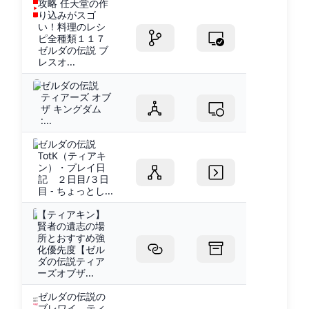
攻略 任天堂の作
り込みがスゴ
い！料理のレシ
ピ全種類１１７
ゼルダの伝説 ブ
レスオ...
ゼルダの伝説
ティアーズ オブ
ザ キングダム
:...
ゼルダの伝説
TotK（ティアキ
ン）・プレイ日
記 ２日目/３日
目 - ちょっとし...
【ティアキン】
賢者の遺志の場
所とおすすめ強
化優先度【ゼル
ダの伝説ティア
ーズオブザ...
ゼルダの伝説の
ブレワイ、ティ