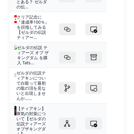
とある？ ゼルダ
の伝...
クリア記念に
『達成率100％』
を目指してみる
【ゼルダの伝説
ティアー...
ゼルダの伝説 テ
ィアーズ オブ ザ
キングダム を購
入 Tats...
ゼルダの伝説テ
ィアキンについ
て白龍って最初
の龍の泪を見な
いと出現しませ
んか......
【ティアキン】
瘴気の対策につ
いて【ゼルダの
伝説ティアーズ
オブザキングダ
ム】