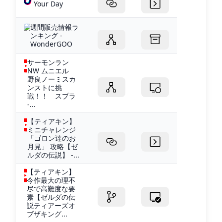
Your Day
週間販売情報ラ
ンキング -
WonderGOO
サーモンラン
NW ムニエル
野良ノーミスカ
ンストに挑
戦！！ スプラ
-...
【ティアキン】
ミニチャレンジ
「ゴロン達のお
月見」 攻略【ゼ
ルダの伝説】 -...
【ティアキン】
今作最大の理不
尽で高難度な要
素【ゼルダの伝
説ティアーズオ
ブザキング...