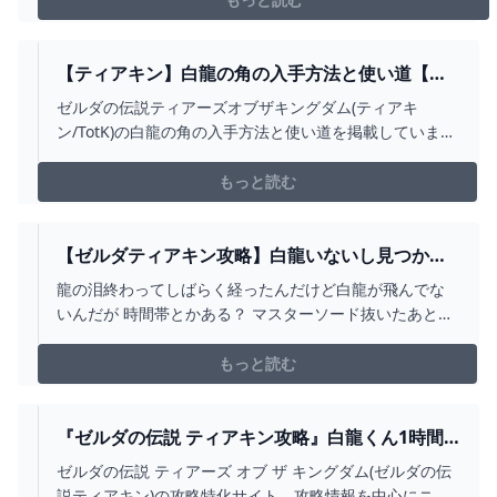
【ティアキン】白龍の角の入手方法と使い道【ゼ
ルダの伝説ティアーズオブザキングダム】 -
ゼルダの伝説ティアーズオブザキングダム(ティアキ
SAMURAI GAMERS
ン/TotK)の白龍の角の入手方法と使い道を掲載していま
す。白龍の角のおすすめ入手場所、スクラビルド攻撃
力、ハート回復量、料理での特殊効果などもまとめてい
もっと読む
るので参考にしてください。
【ゼルダティアキン攻略】白龍いないし見つから
ない。一周と復活の周期。 – ゲーム攻略のかけら
龍の泪終わってしばらく経ったんだけど白龍が飛んでな
いんだが 時間帯とかある？ マスターソード抜いたあと白
龍見つからなくなったんだけど進行度でいなくなるタイ
プ…？ ウロコ欲しいのにまじで見つけられない 白龍乗っ
もっと読む
てハイラル一周したのでメモ (高
『ゼルダの伝説 ティアキン攻略』白龍くん1時間
かけても見つからない。白龍の鱗は一回取った後
ゼルダの伝説 ティアーズ オブ ザ キングダム(ゼルダの伝
は次いつ取れるようになるの？ ゲーム特化速報！
説ティアキン)の攻略特化サイト。攻略情報を中心にニュ