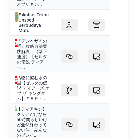
オブザキン...
Fakultas Teknik
Unsoed –
Berbudaya
Mutu
『テンベザイの
祠』攻略方法実
践解説！（落下
速度）【ゼルダ
の伝説 ティア
ー...
汚物に悩む水の
里【ゼルダの伝
説 ティアーズ オ
ブ ザ キングダ
ム】＃５９ -...
【ティアキン】
クリアだけなら
50時間らしいけ
ど全然終わって
ない件。みんな
のプレイ...