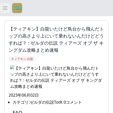
Open main menu
ティアキン
【ティアキン】白龍いたけど鳥台から飛んだト
ティアキン 祠
ップの高さより上にいて乗れないんだけどどう
すれば？ : ゼルダの伝説 ティアーズ オブ ザ キ
ティアキン 武器
ングダム攻略まとめ速報
ティアキン 白龍
ティアキン 攻略
2023年06月02日
カテゴリ:ゼルダの伝説TotK 0コメント
FAQ