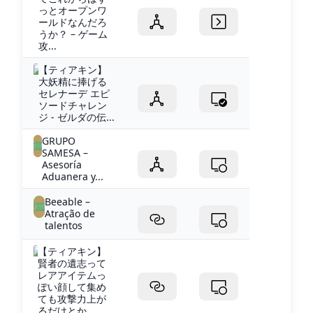
っとオープンワ
ールドなんだろ
うか？ – ゲーム
攻...
【ティアキン】
大妖精に捧げる
セレナーデ エピ
ソードチャレン
ジ - ゼルダの伝...
GRUPO
SAMESA –
Asesoría
Aduanera y...
Beeable –
Atração de
talentos
【ティアキン】
賢者の遺志って
レアアイテムっ
ぽい顔して集め
ても攻撃力上が
るだけとか...