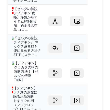
ティアーズオ...
【ゼルダの伝説
ティアキン 攻
略】序盤からア
イテム枠9個増
加 始まりの空
島 コロ...
『ゼルダの伝説
ティアキン』 マ
ックス系素材を
楽に集める方法 /
STIT（スティ...
【ティアキン】
クラカタの祠の
攻略方法！【ゼ
ルダの伝説
TotK】
【ティアキン】
ラナ湖の洞窟に
眠る水晶攻略
トキヨウの祠
（フルテロッ
プ）ほこらチャ...