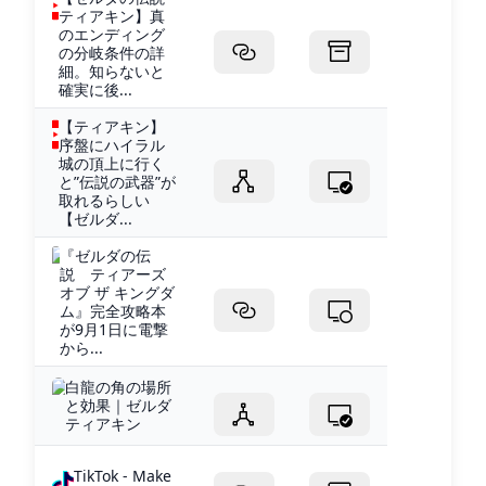
ティアキン】真
のエンディング
の分岐条件の詳
細。知らないと
確実に後...
【ティアキン】
序盤にハイラル
城の頂上に行く
と”伝説の武器”が
取れるらしい
【ゼルダ...
『ゼルダの伝
説 ティアーズ
オブ ザ キングダ
ム』完全攻略本
が9月1日に電撃
から...
白龍の角の場所
と効果｜ゼルダ
ティアキン
TikTok - Make