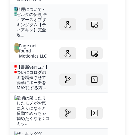
料理について -
ゼルダの伝説 テ
ィアーズオブザ
キングダム【テ
ィアキン】完全
攻...
Page not
found –
Motionics LLC
【最新ver1.2.1】
ついにコログの
ミを増殖させて
簡単にポーチを
MAXにする方...
最初は疑ったり
したモノがお気
に入りになると
反動でめっちゃ
勧めたくなる : コ
ミッ...
ザ・キングダ