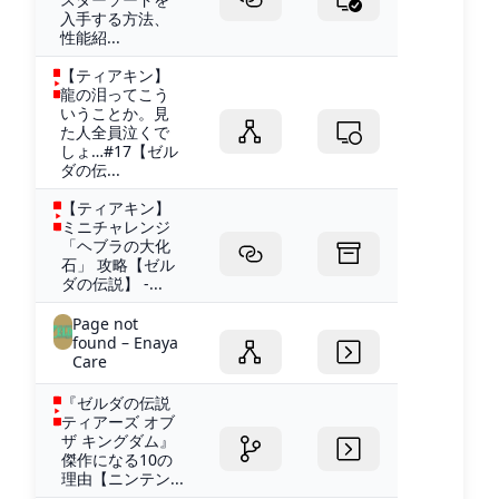
入手する方法、
性能紹...
【ティアキン】
龍の泪ってこう
いうことか。見
た人全員泣くで
しょ…#17【ゼル
ダの伝...
【ティアキン】
ミニチャレンジ
「ヘブラの大化
石」 攻略【ゼル
ダの伝説】 -...
Page not
found – Enaya
Care
『ゼルダの伝説
ティアーズ オブ
ザ キングダム』
傑作になる10の
理由【ニンテン...