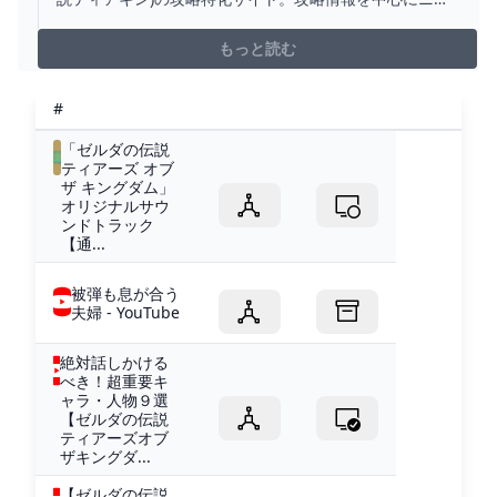
ース、まとめ、考察、談義、イベント情報などを掲載。
『ゼルダの伝説 ティアキン攻略』白龍くん1時間かけても
もっと読む
見つからない。白龍の鱗は一回取った後は次いつ取れる
ようになるの？
#
「ゼルダの伝説
ティアーズ オブ
ザ キングダム」
オリジナルサウ
ンドトラック
【通...
被弾も息が合う
夫婦 - YouTube
絶対話しかける
べき！超重要キ
ャラ・人物９選
【ゼルダの伝説
ティアーズオブ
ザキングダ...
【ゼルダの伝説