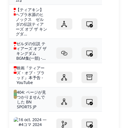
【ティアキン】
ヘブラ水源のヒ
ノックス ゼル
ダの伝説ティア
ーズ オブ ザ キン
グダ...
ゼルダの伝説 テ
ィアーズ オブ ザ
キングダム
BGM集(一部) -...
映画『ティアー
ズ・オブ・ブラ
ッド』本予告 -
YouTube
404: ページが見
つかりませんで
した BN
SPORTS JP
16 oct. 2024 —
#4コマ 2024