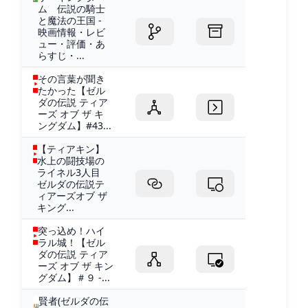
ム 伝説の騎士
と魔法の王国 -
映画情報・レビ
ュー・評価・あ
らすじ・...
その言葉が聞き
たかった【ゼル
ダの伝説 ティア
ーズ オブ ザ キ
ングダム】#43...
【ティアキン】
水上の闘技場の
ライネル3人目
ゼルダの伝説テ
ィアーズオブ ザ
キング...
突っ込め！ハイ
ラル城！【ゼル
ダの伝説 ティア
ーズ オブ ザ キン
グダム】＃９ -...
賢者(ゼルダの伝