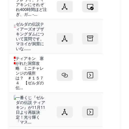
アキンにそれぞ
れ400時間ほど注
ぎ、ガ... -...
ゼルダの伝説テ
ィアーズオブザ
キングダムにつ
いて質問です。
マヨイが洞窟に
いな......
ティアキン 塞
がれた洞窟攻
略 ミニチャレ
ンジの場所
は？ ＃１５７
４ 【ゼルダの
伝...
一番くじ『ゼル
ダの伝説 ティア
キン』が11月11
日より再販決
定！光り輝く
「マス...