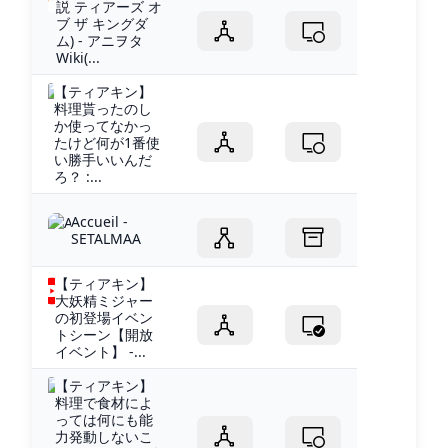
説 ティアーズ オ
ブ ザ キングダ
ム) - アニヲタ
Wiki(...
【ティアキン】
料理貰ったのし
か使ってなかっ
たけど何が1番使
い勝手いいんだ
ろ？ :...
Accueil -
SETALMAA
【ティアキン】
大妖精ミジャー
の初登場イベン
トシーン【開放
イベント】 -...
【ティアキン】
料理で食材によ
っては何にも能
力発動しないこ