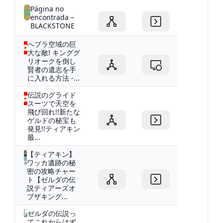
Página no
encontrada –
BLACKSTONE
へブラ空域の巨
大な敵! キンググ
リオークを倒し
賢者の遺志を手
に入れる方法 -...
伝説のグライド
スーツで天空を
飛び回れ!!新たな
ゲルドの秘宝も
発見!!ティアキン
最...
【ティアキン】
ワッカ遺跡の秘
密の攻略チャー
ト【ゼルダの伝
説ティアーズオ
ブザキング...
ゼルダの伝説っ
てこれからはず