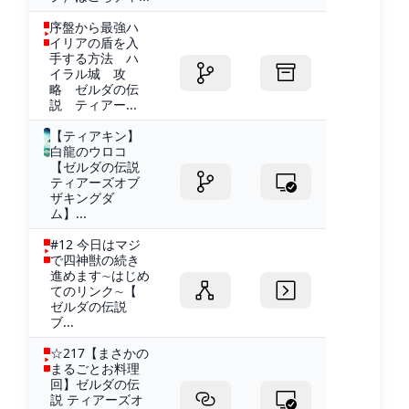
序盤から最強ハ
イリアの盾を入
手する方法 ハ
イラル城 攻
略 ゼルダの伝
説 ティアー...
【ティアキン】
白龍のウロコ
【ゼルダの伝説
ティアーズオブ
ザキングダ
ム】...
#12 今日はマジ
で四神獣の続き
進めます∼はじめ
てのリンク∼【
ゼルダの伝説
ブ...
☆217【まさかの
まるごとお料理
回】ゼルダの伝
説 ティアーズオ