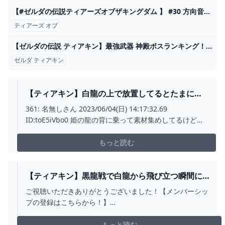
【#ゼルダの伝説ティアーズオブザキングダム 】 #30 方向音痴再びハイラルへ【ゆるっと初見配信】 - YouTube
ティアーズ オブ
【ゼルダの伝説 ティアキン】最強武器 神殿ボスランキング！！【ティアーズオブザキングダム】Part30 - YouTube
ゼルダ ティアキン
【ティアキン】白龍の上で放置してるとたまに落
下死してるんだけどなんで？【ティアーズオブザ
361: 名無しさん 2023/06/04(日) 14:17:32.69
キングダム】 ゼルダの伝説ティアーズオブザキン
ID:toE5iVbo0 姫の龍の背に乗って素材集めしてるけどシ
グダム(ティアキン)攻略まとめ-コログ速報
ュールだなこれ 探索してて見かけたら追いかける程度が
想定なのはわかるけど。。 805: 名無しさん
もっと読む
【ティアキン】黒龍戦で白龍から飛び立つ瞬間に振
り返ると○○らしいので見に行ってみたら...【ゼルダ
ご視聴いただきありがとうございました！【メンバーシッ
の伝説 ティアーズ オブ ザ キングダム / 検証】 -
プの登録はこちらから！】
YOUTUBE
youtube.com/channel/UCSbjv_hR_Kv68zgH_LD3I8g/join-
---------------------------------------------------------------------...
もっと読む