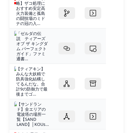
略】ザコ処理に
おすすめ安定高
火力装備と孤島
の闘技場のミド
ナの冠の入...
「ゼルダの伝
説 ティアーズ
オブ ザ キングダ
ム パーフェクト
ガイド」ファミ
通書...
【ティアキン】
みんな大妖精で
防具強化結構し
てるんだな。合
計9の防御力で最
後までゴ...
【サンドラン
ド】全エリアの
電波塔の場所一
覧【SAND
LAND】│KOUs...