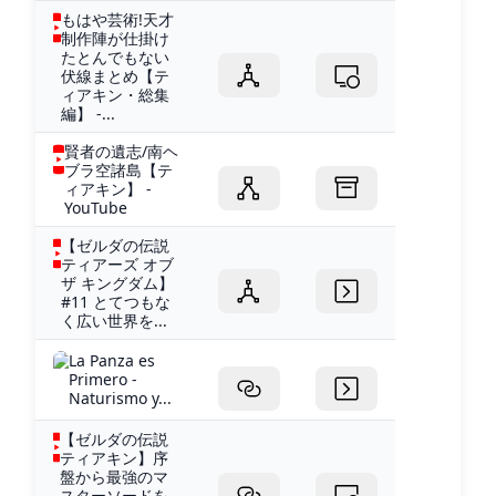
もはや芸術!天才
制作陣が仕掛け
たとんでもない
伏線まとめ【テ
ィアキン・総集
編】 -...
賢者の遺志/南ヘ
ブラ空諸島【テ
ィアキン】 -
YouTube
【ゼルダの伝説
ティアーズ オブ
ザ キングダム】
#11 とてつもな
く広い世界を...
La Panza es
Primero -
Naturismo y...
【ゼルダの伝説
ティアキン】序
盤から最強のマ
スターソードを