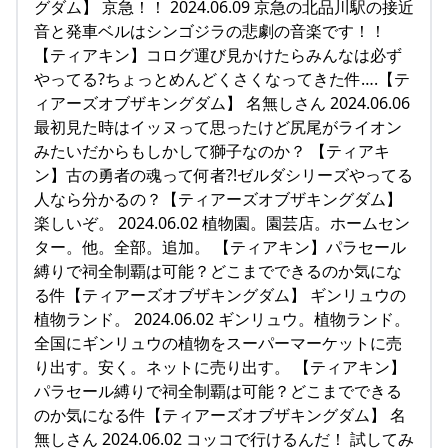
グダム】 京急！！ 2024.06.09 京急の北品川駅の接近
音と発車ベルはシンゴジラの悲劇の音楽です！！
【ティアキン】コログ運び見かけたらみんなは必ず
やってる?ちょっとめんどくさくなってきた件….【テ
ィアーズオブザキングダム】 名無しさん 2024.06.06
最初見た時はイッヌって思ったけど尻尾がライオン
みたいだからもしかして獅子なのか？ 【ティアキ
ン】古の勇者の魂って何者?!ゼルダシリーズやってる
人なら分かるの？【ティアーズオブザキングダム】
楽しいぞ。 2024.06.02 植物園。園芸店。ホームセン
ター。他。全部。追加。 【ティアキン】パラセール
縛りで祠全制覇は可能？どこまでできるのか気にな
る件【ティアーズオブザキングダム】 ギンリュウの
植物ランド。 2024.06.02 ギンリュウ。植物ランド。
全国にギンリュウの植物をスーパーマーケットに売
り出す。安く。ネットに売り出す。 【ティアキン】
パラセール縛りで祠全制覇は可能？どこまでできる
のか気になる件【ティアーズオブザキングダム】 名
無しさん 2024.06.02 コッコで行けるんだ！ 試してみ