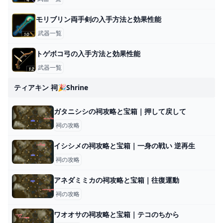
モリブリン両手剣の入手方法と効果性能
武器一覧
トゲボコ弓の入手方法と効果性能
武器一覧
ティアキン 祠🎉shrine
ガタニシシの祠攻略と宝箱｜押して戻して
祠の攻略
イシシメの祠攻略と宝箱｜一身の戦い 逆再生
祠の攻略
アネダミミカの祠攻略と宝箱｜往復運動
祠の攻略
ワオオサの祠攻略と宝箱｜テコのちから