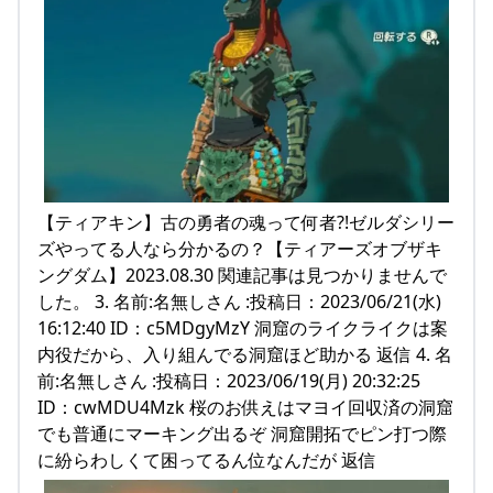
【ティアキン】古の勇者の魂って何者?!ゼルダシリー
ズやってる人なら分かるの？【ティアーズオブザキ
ングダム】2023.08.30 関連記事は見つかりませんで
した。 3. 名前:名無しさん :投稿日：2023/06/21(水)
16:12:40 ID：c5MDgyMzY 洞窟のライクライクは案
内役だから、入り組んでる洞窟ほど助かる 返信 4. 名
前:名無しさん :投稿日：2023/06/19(月) 20:32:25
ID：cwMDU4Mzk 桜のお供えはマヨイ回収済の洞窟
でも普通にマーキング出るぞ 洞窟開拓でピン打つ際
に紛らわしくて困ってるん位なんだが 返信