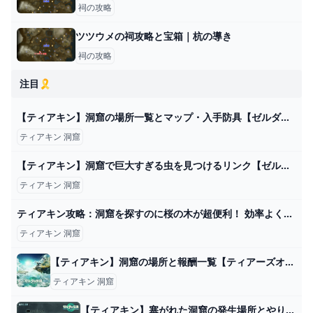
祠の攻略
ツツウメの祠攻略と宝箱｜杭の導き
祠の攻略
注目🎗️
【ティアキン】洞窟の場所一覧とマップ・入手防具【ゼルダの伝説ティアーズオブザキングダム】 - ゲームウィズ
ティアキン 洞窟
【ティアキン】洞窟で巨大すぎる虫を見つけるリンク【ゼルダの伝説 ティアーズ オブ ザ キングダム】 - YouTube
ティアキン 洞窟
ティアキン攻略：洞窟を探すのに桜の木が超便利！ 効率よく洞窟を発見する方法【ゼルダ ティアーズ オブ ザ キングダム日記＃14】 - 電撃オンライン
ティアキン 洞窟
【ティアキン】洞窟の場所と報酬一覧【ティアーズオブザキングダム】 - ティアキン攻略Wiki Gamerch
ティアキン 洞窟
【ティアキン】塞がれた洞窟の発生場所とやり方【ゼルダの伝説ティアーズオブザキングダム】 - 神ゲー攻略