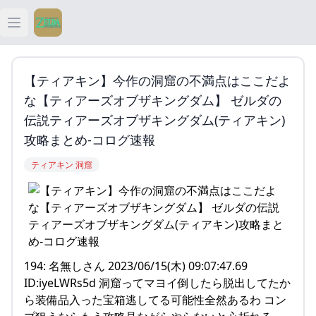
Open main menu
ティアキン
【ティアキン】今作の洞窟の不満点はここだよ
ティアキン 祠
な【ティアーズオブザキングダム】 ゼルダの
伝説ティアーズオブザキングダム(ティアキン)
ティアキン 武器
攻略まとめ-コログ速報
ティアキン 洞窟
ティアキン 攻略
194: 名無しさん 2023/06/15(木) 09:07:47.69
ID:iyeLWRs5d 洞窟ってマヨイ倒したら脱出してたか
ら装備品入った宝箱逃してる可能性全然あるわ コン