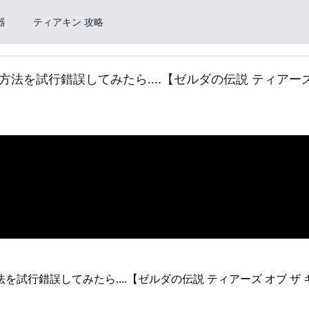
器
ティアキン 攻略
を試行錯誤してみたら....【ゼルダの伝説 ティアーズ