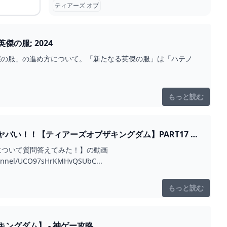
ティアーズ オブ
傑の服; 2024
なる英傑の服」の進め方について。「新たなる英傑の服」は「ハテノ
もっと読む
バい！！【ティアーズオブザキングダム】PART17 -
トルについて質問答えてみた！】の動画
nel/UCO97sHrKMHvQSUbC...
もっと読む
ングダム】 - 神ゲー攻略