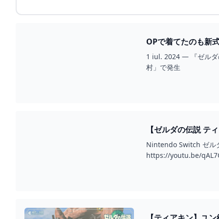
OPで着てたのも新式英
1 iul. 2024
村」で発生
【ゼルダの伝説 ティ
YOUTUBE
Nintendo Swi
https://youtu.be/
【ティアキン】ユン