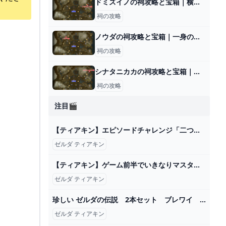
ドミズイノの祠攻略と宝箱｜横たわる通り道
祠の攻略
ノウダの祠攻略と宝箱｜一身の戦い 中等
祠の攻略
シナタニカカの祠攻略と宝箱｜難しい時の対処法
祠の攻略
注目🎬
【ティアキン】エピソードチャレンジ「二つの龍の狭間」 攻略【ゼルダの伝説】 - YouTube
ゼルダ ティアキン
【ティアキン】ゲーム前半でいきなりマスターソード持っていくと…隠しセリフが…！？ゲームに隠れた細かすぎる小ネタ集【ゼルダの伝説 ティアーズ オブ ザ キングダム】@レウンGameTV - YouTube
ゼルダ ティアキン
珍しい ゼルダの伝説 2本セット ブレワイ ティアキン Nintendo Switch - www.aldeasantillana.com
ゼルダ ティアキン