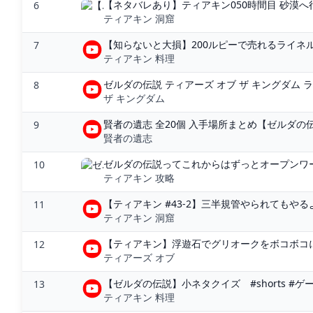
【ネタバレあり】ティアキン050時間目 砂漠へ
6
ティアキン 洞窟
【知らないと大損】200ルピーで売れるライネル
7
ティアキン 料理
ゼルダの伝説 ティアーズ オブ ザ キングダム ラ
8
ザ キングダム
賢者の遺志 全20個 入手場所まとめ【ゼルダの伝説
9
賢者の遺志
ゼルダの伝説ってこれからはずっとオープンワール
10
ティアキン 攻略
【ティアキン #43-2】三半規管やられてもやるよ -
11
ティアキン 洞窟
【ティアキン】浮遊石でグリオークをボコボコに
12
ティアーズ オブ
【ゼルダの伝説】小ネタクイズ #shorts #ゲーム 
13
ティアキン 料理