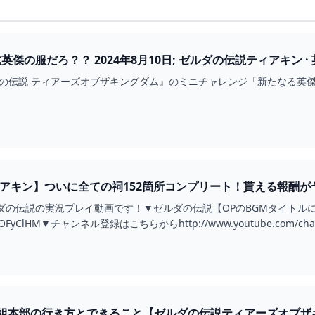
傑の服だろ？？ 2024年8月10日; ゼルダの伝説ティアキン · 英
 — 『ゼルダの伝説 ティアーズオブザキングダム』のミニチャレンジ「新た
アキン】ついに全ての祠152箇所コンプリート！貰える報酬がヤ
tch ゼルダの伝説の実況プレイ動画です！▼ゼルダの伝説【OPのBGMタイ
qAL7OFyClHM▼チャンネル登録はこちらからhttp://www.youtube.com/chan
組本部の行き方とできること【ゼルダの伝説ティアーズオブザキ