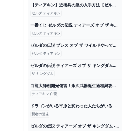
【ティアキン】近衛兵の服の入手方法【ゼルダの伝説ティアーズオブザキングダム】 - YouTube
ゼルダ ティアキン
一番くじ ゼルダの伝説 ティアーズ オブ ザ キングダム｜一番くじ倶楽部｜BANDAI SPIRITS公式 一番くじ情報サイト
ゼルダ ティアキン
ゼルダの伝説 ブレス オブ ザ ワイルドやってみた！【ヒカキンゲームズ】【任天堂スイッチ】 - YouTube
ゼルダ ティアキン
ゼルダの伝説 ティアーズ オブ ザ キングダムの通販 by はやとs shop｜ラクマ
ザ キングダム
白龍大師劍開光傷害！永久武器誕生過程與攻打各人馬 - YouTube
ティアキン 白龍
ドラゴンがいる平原と変わった人たちがいる村【ペーパーマリオRPG リメイク Part5】【女性実況】 - YouTube
賢者の遺志
ゼルダの伝説 ティアーズ オブ ザ キングダム - YouTube