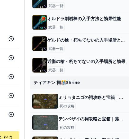
武器一覧
オルドラ削岩棒の入手方法と効果性能
武器一覧
ゲルドの槍・朽ちてないの入手場所と効果
武器一覧
近衛の槍・朽ちてないの入手場所と効果
武器一覧
ティアキン 祠🎊shrine
ミリョタニゴの祠攻略と宝箱｜一身の戦い 回避
祠の攻略
テンベザイの祠攻略と宝箱｜落下速度
祠の攻略
くださ