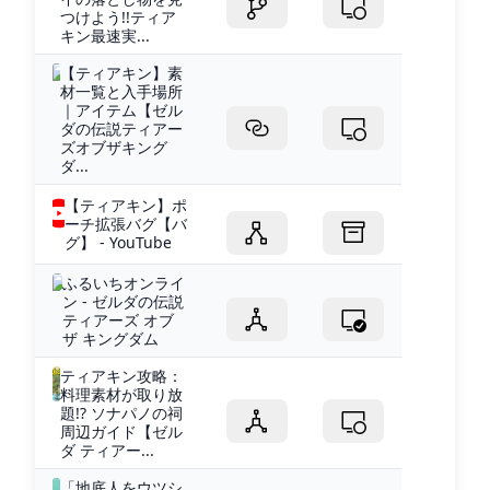
つけよう!!ティア
キン最速実...
【ティアキン】素
材一覧と入手場所
｜アイテム【ゼル
ダの伝説ティアー
ズオブザキング
ダ...
【ティアキン】ポ
ーチ拡張バグ【バ
グ】 - YouTube
ふるいちオンライ
ン - ゼルダの伝説
ティアーズ オブ
ザ キングダム
ティアキン攻略：
料理素材が取り放
題!? ソナパノの祠
周辺ガイド【ゼル
ダ ティアー...
「地底人をウツシ