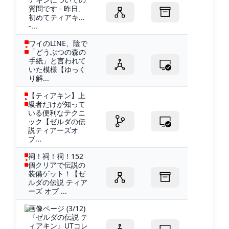
質問です - 昨日、
初めてティアキ...
-...
ワイのLINE、陰で
「どうぶつの森の
手紙」と言われて
いた模様【ゆっく
り解...
【ティアキン】上
級者だけが知って
いる便利なテクニ
ック【ゼルダの伝
説ティアーズオ
ブ...
祠！祠！祠！152
個クリアで伝説の
装備ゲット！【ゼ
ルダの伝説 ティア
ーズ オブ ...
画像ページ (3/12)
『ゼルダの伝説 テ
ィアキン』UTコレ