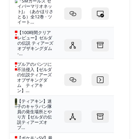
『SMガールズ セ
イバーマリオネッ
トJ』（あかほりさ
とる）全12巻 · ツ
イート...
【100時間クリア
レビュー】ゼルダ
の伝説 ティアーズ
オブザキングダム
-...
プルアのパンツに
不法侵入【ゼルダ
の伝説ティアーズ
オブザキングダ
ム ティアキ
ン】...
【ティアキン】迷
子のキャラバン隊
員の発生場所とや
り方【ゼルダの伝
説ティアーズオ
ブ...
【ポケモンSV】最