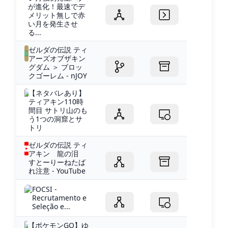
が進化！最速でデ
メリット無しで赤
い月を発生させ
る...
ゼルダの伝説 ティ
アーズオブザキン
グダム ＞ ブロッ
クゴーレム - nJOY
【ネタバレあり】
ティアキン110時
間目 サトリ山のも
う1つの洞窟とサ
トリ
ゼルダの伝説 ティ
アキン 龍の泪
すとーりーねたば
れ注意 - YouTube
FOCSI -
Recrutamento e
Seleção e...
【ポケモンGO】ゆ