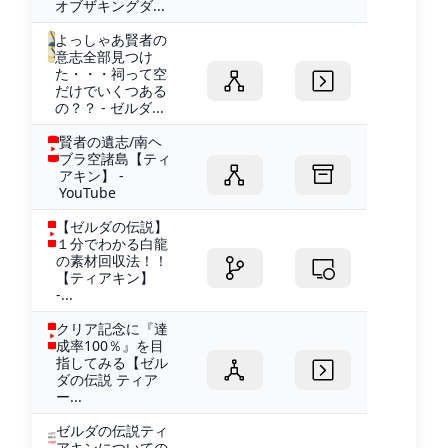
オブザキングダ...
よっしゃあ賢者の
意志全部見つけ
た・・・祠って空
だけでいくつある
の？？ - ゼルダ...
賢者の遺志/南ヘ
ブラ空諸島【ティ
アキン】 -
YouTube
【ゼルダの伝説】
１分でわかる白龍
の素材回収法！！
【ティアキン】
-...
クリア記念に『達
成率100％』を目
指してみる【ゼル
ダの伝説 ティア
ー...
ゼルダの伝説ティ
アキンについての