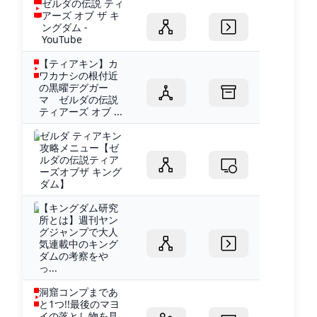
ゼルダの伝説 ティ
アーズ オブ ザ キ
ングダム -
YouTube
【ティアキン】カ
ワカナシの根付近
の黒曜デグガー
マ ゼルダの伝説
ティアーズ オブ ...
ゼルダ ティアキン
攻略メニュー【ゼ
ルダの伝説ティア
ーズオブザ キング
ダム】
【キングダム研究
所とは】週刊ヤン
グジャンプで大人
気連載中のキング
ダムの考察をや
っ...
洞窟コンプまであ
と1つ!!最後のマヨ
イの落とし物を見