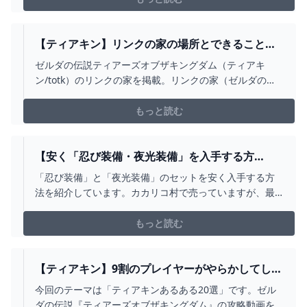
＜＜＜＜配信コメントのガイドライン＞＞＞＞OKコメン
ト（積極的に読みます）・は...
【ティアキン】リンクの家の場所とできること
【ゼルダの伝説ティアーズオブザキングダム】 -
ゼルダの伝説ティアーズオブザキングダム（ティアキ
神ゲー攻略
ン/totk）のリンクの家を掲載。リンクの家（ゼルダの
家）の場所や行き方をはじめ、できることや小ネタ・考
察についても紹介しています。
もっと読む
【安く「忍び装備・夜光装備」を入手する方
法】 病は瘴気から ミニチャレンジ 5000ルピ
「忍び装備」と「夜光装備」のセットを安く入手する方
ー ヒダマリ草の場所 カカリコ村 攻略 ゼ
法を紹介しています。カカリコ村で売っていますが、最
ルダの伝説 ティアーズ オブ ザ キングダム テ
初は一部位「5000ルピー」と非常に高いので「500～800
ィアキン - YOUTUBE
ルピー」まで安くするミニチャレンジ「病は瘴気から」
もっと読む
の進め方を紹介しています。忍び装備は「静かさアッ
プ」の効果があり、夜光装備は二段階強化するとセット
ボーナ...
【ティアキン】9割のプレイヤーがやらかしてしま
う、ティアキンあるある20選【ゼルダの伝説ティ
今回のテーマは「ティアキンあるある20選」です。ゼル
アーズオブザキングダム/ティアキン】【ゆっくり
ダの伝説『ティアーズオブザキングダム』の攻略動画を