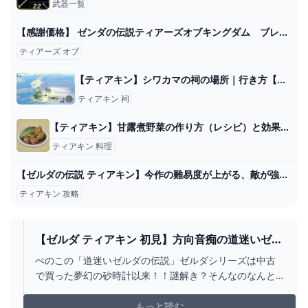
武器一覧
【感謝価格】 ゼンダの伝説ティアーズオブキングダム ブレスオブザワイルド Nintendo Switch - healthspringhmo.com
ティアーズ オブ
【ティアキン】シワカマの祠の場所｜行き方【ゼルダの伝説ティアーズオブザキングダム】 - YouTube
ティアキン 祠
【ティアキン】甘露煮野菜の作り方（レシピ）と効果【ゼルダの伝説ティアーズオブザキングダム】 - 神ゲー攻略
ティアキン 料理
【ゼルダの伝説 ティアキン】今作の難易度が上がる、敵が強くなる条件について。隠しパラメータ【攻略/実況/評価/レビュー/海外の反応/考察/トレーラー/映像/ティアーズオブザキングダム】 - YouTube
ティアキン 攻略
【ゼルダ ティアキン 初見】方向音痴の道迷いゼル
ダの伝説 強い装備ほしい！！マップ広げて素材
ぺのこの「道迷いゼルダの伝説」ゼルダシリーズは中古
集めて祠めぐる【ティアーズオブザキングダム 個
で買った夢幻の砂時計以来！！謎解き？そんなのなんと
人VTUBER ちょっぺのこチャンネル】 - YOUTUBE
かなるっしょ？？前回の動画はこちら（金の馬！！お前
が好きだ！！）https://youtube.com/live/QQaH6qx2VhI
もっと読む