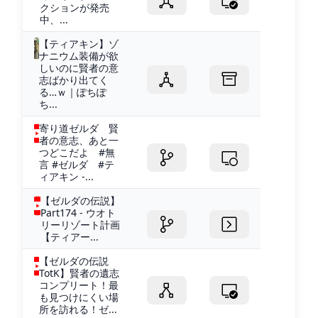
クションが発売
中、...
【ティアキン】ゾ
ナニウム装備が欲
しいのに賢者の意
志ばかり出てく
る…ｗ｜ぽちぽ
ち...
寄り道ゼルダ 賢
者の意志、あと一
つどこだよ #無
言 #ゼルダ #テ
ィアキン -...
【ゼルダの伝説】
Part174 - ウオト
リーリゾート計画
【ティアー...
【ゼルダの伝説
TotK】賢者の遺志
コンプリート！最
も見つけにくい場
所を訪れる！ゼ...