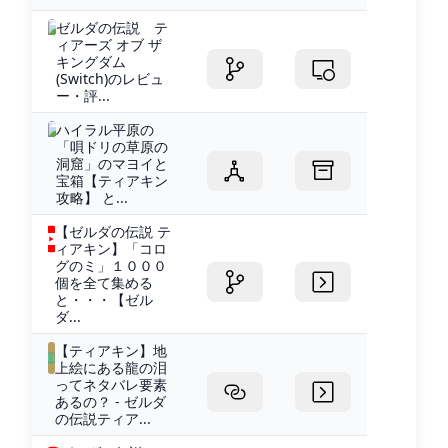
ゼルダの伝説 テ
ィアーズ オブ ザ
キングダム
(Switch)のレビュ
ー・評...
ハイラル平原の
「唄ドリの草原の
洞窟」のマヨイと
宝箱【ティアキン
攻略】 と...
【ゼルダの伝説 テ
ィアキン】「コロ
グのミ」１０００
個を全て集める
と・・・【ゼル
ダ...
【ティアキン】地
上絵にある龍の泪
ってネタバレ要素
あるの？ - ゼルダ
の伝説ティア...