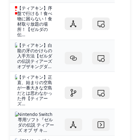
【ティアキン】序
盤で行ける！食べ
物に困らない！食
材取り放題の場
所！【ゼルダの
伝...
【ティアキン】白
龍の牙のかけらの
入手方法【ゼルダ
の伝説ティアーズ
オブザキングダ...
【ティアキン】正
直、始まりの空島
が一番大きな空島
だとは思わなかっ
た件【ティアー
ズ...
Nintendo Switch
専用ソフト『ゼル
ダの伝説 ティアー
ズ オブ ザ キ...