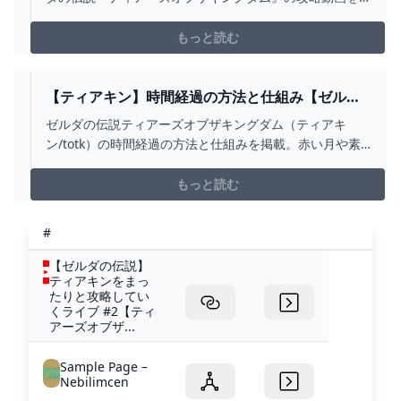
解説】 - YOUTUBE
あげています。■お借りしたBGMしゃろう様 おどれグロ
ッケンシュピールしゃろう様 神隠しの真相しゃろう様
もっと読む
10℃しゃろう様 You and
me(https://www.youtube.com/@Shar...
【ティアキン】時間経過の方法と仕組み【ゼルダ
の伝説ティアーズオブザキングダム】 - 神ゲー攻
ゼルダの伝説ティアーズオブザキングダム（ティアキ
略
ン/totk）の時間経過の方法と仕組みを掲載。赤い月や素
材復活のタイミングについても紹介しています。
もっと読む
#
【ゼルダの伝説】
ティアキンをまっ
たりと攻略してい
くライブ #2【ティ
アーズオブザ...
Sample Page –
Nebilimcen