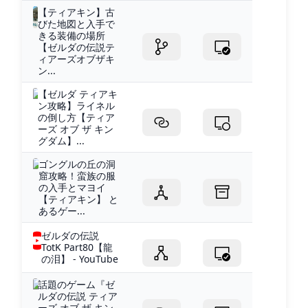
【ティアキン】古
びた地図と入手で
きる装備の場所
【ゼルダの伝説テ
ィアーズオブザキ
ン...
【ゼルダ ティアキ
ン攻略】ライネル
の倒し方【ティア
ーズ オブ ザ キン
グダム】...
ゴングルの丘の洞
窟攻略！蛮族の服
の入手とマヨイ
【ティアキン】 と
あるゲー...
ゼルダの伝説
TotK Part80【龍
の泪】 - YouTube
話題のゲーム『ゼ
ルダの伝説 ティア
ーズ オブ ザ キン