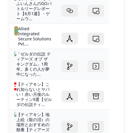
ふいんさんのGOバ
トルリーグレポー
ト【6月1週】 - ゲ
ームウ...
Allied
Integrated
Secure Solutions
Pvt....
「ゼルダの伝説 テ
ィアーズ オブ ザ
キングダム」1周
年。多くの人が夢
中になった...
【ティアキン】こ
れ知らないとヤバ
い！赤い月後のル
ーティン9選【ゼル
ダの伝説ティ...
【ティアキン】地
上絵（龍の泪）の
場所とおすすめの
順番【ティアーズ