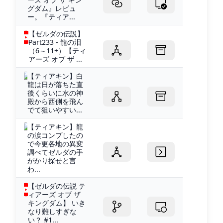
グダム』レビュ
ー。『ティア...
【ゼルダの伝説】
Part233 - 龍の泪
（6～11+）【ティ
アーズ オブ ザ ...
【ティアキン】白
龍は日が落ちた直
後くらいに水の神
殿から西側を飛ん
でて狙いやすい...
【ティアキン】龍
の涙コンプしたの
で今更各地の異変
調べてゼルダの手
がかり探せと言
わ...
【ゼルダの伝説 テ
ィアーズ オブ ザ
キングダム】 いき
なり難しすぎな
い？ #1...