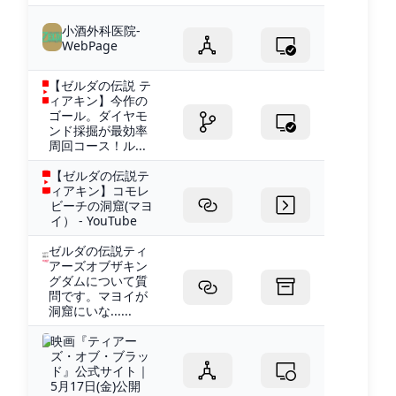
小酒外科医院-
WebPage
【ゼルダの伝説 テ
ィアキン】今作の
ゴール。ダイヤモ
ンド採掘が最効率
周回コース！ル...
【ゼルダの伝説テ
ィアキン】コモレ
ビーチの洞窟(マヨ
イ） - YouTube
ゼルダの伝説ティ
アーズオブザキン
グダムについて質
問です。マヨイが
洞窟にいな......
映画『ティアー
ズ・オブ・ブラッ
ド』公式サイト｜
5月17日(金)公開