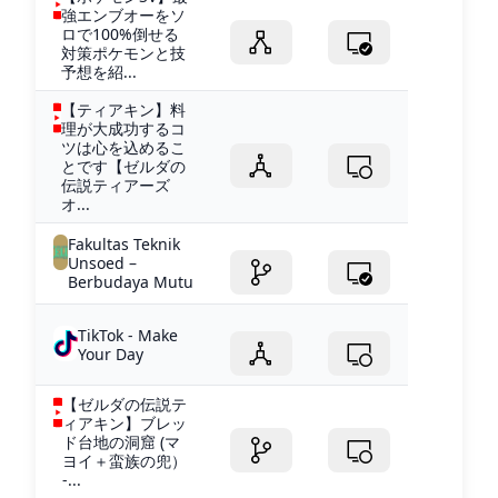
強エンブオーをソ
ロで100%倒せる
対策ポケモンと技
予想を紹...
【ティアキン】料
理が大成功するコ
ツは心を込めるこ
とです【ゼルダの
伝説ティアーズ
オ...
Fakultas Teknik
Unsoed –
Berbudaya Mutu
TikTok - Make
Your Day
【ゼルダの伝説テ
ィアキン】ブレッ
ド台地の洞窟 (マ
ヨイ＋蛮族の兜）
-...