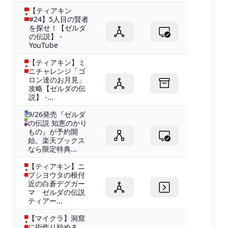
【ティアキン
#24】5人目の賢者
を探せ！【ゼルダ
の伝説】 -
YouTube
【ティアキン】ミ
ニチャレンジ「ゴ
ロン達のお月見」
攻略【ゼルダの伝
説】 -...
9/26発売『ゼルダ
の伝説 知恵のかり
もの』が予約開
始。楽天ブックス
なら限定特典...
【ティアキン】ニ
プシヨウタの根付
近の白蒼デグガー
マ ゼルダの伝説
ティアー...
【マイクラ】洞窟
に街作り始めま