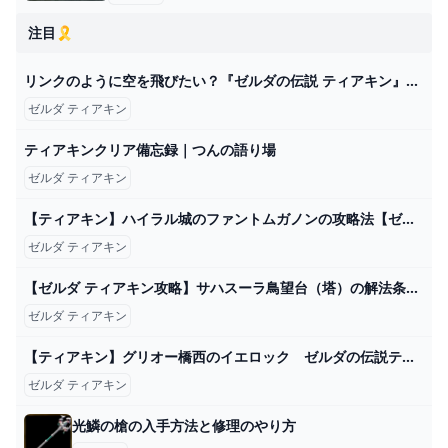
注目🎗️
リンクのように空を飛びたい？『ゼルダの伝説 ティアキン』ゾナウギア・翼の「ラグマット」が原作再現すぎる Game*Spark - 国内・海外ゲーム情報サイト
ゼルダ ティアキン
ティアキンクリア備忘録｜つんの語り場
ゼルダ ティアキン
【ティアキン】ハイラル城のファントムガノンの攻略法【ゼルダの伝説】 - YouTube
ゼルダ ティアキン
【ゼルダ ティアキン攻略】サハスーラ鳥望台（塔）の解法条件【ティアーズ オブ ザ キングダム】 ゲーム・エンタメ最新情報のファミ通.com
ゼルダ ティアキン
【ティアキン】グリオー橋西のイエロック ゼルダの伝説ティアーズ オブザキングダム #ゼルダの伝説 #ティアキン #zelda - YouTube
ゼルダ ティアキン
光鱗の槍の入手方法と修理のやり方