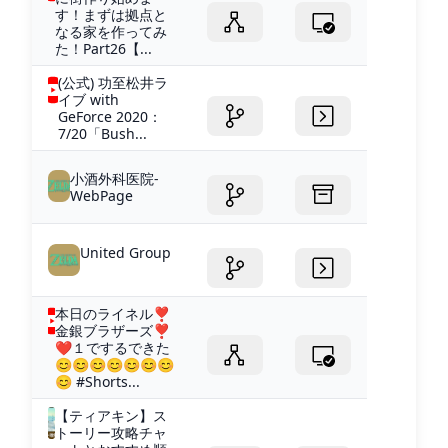
す！まずは拠点と
なる家を作ってみ
た！Part26【...
(公式) 功至松井ラ
イブ with
GeForce 2020：
7/20「Bush...
小酒外科医院-
WebPage
United Group
本日のライネル❣
金銀ブラザーズ❣
❤１でするできた
😊😊😊😊😊😊😊
😊 #Shorts...
【ティアキン】ス
トーリー攻略チャ