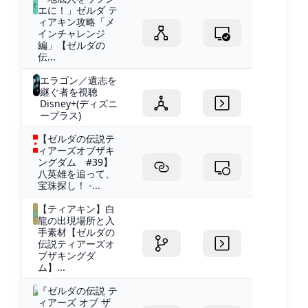
エに！」ゼルダ テ
ィアキン攻略「メ
インチャレンジ
編」【ゼルダの
伝...
エラゴン／遺志を
継ぐ者を視聴
Disney+(ディズニ
ープラス)
【ゼルダの伝説テ
ィアーズオブザキ
ングダム #39】
八英雄を追って、
宝珠探し！ -...
【ティアキン】白
龍の出現場所と入
手素材【ゼルダの
伝説ティアーズオ
ブザキングダ
ム】...
『ゼルダの伝説 テ
ィアーズ オブ ザ