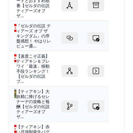
ートとおすすめ順
番【ゼルダの伝説
ティアーズオブ
ザ...
『ゼルダの伝説 テ
ィアーズ オブ ザ
キングダム』の序
盤感想！ やはりレ
ビュー通...
【速度こそ正義】
ティアキン＆ブレ
ワイ「最速」移動
手段ランキング！
【ゼルダの伝説
ブ...
【ティアキン】大
妖精に捧げるセレ
ナーデの攻略と報
酬【ゼルダの伝説
ティアーズオブ
ザ...
【ティアキン】赤
い月強制発生バグ