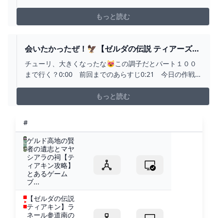
技の発見者様、コメントいただければ概要欄にリンク等
記載させて頂きます#使うと楽しい技#ティアキン#バグ#
もっと読む
小ネタ#裏技#ぶらリンク
会いたかったぜ！🦅【ゼルダの伝説 ティアーズ
オブ ザ キングダム】#3 - YOUTUBE
チューリ、大きくなったな😻この調子だとパート１００
まで行く？0:00 前回までのあらすじ0:21 今日の作戦
1:34 ヘブラ空諸島探索3:27 VSブロックゴーレム
6:56 奇跡のボックリン8:05 ペーンを探せ！08:35 オ
もっと読む
ヤミオの祠09:50 ロケットコログ11:21 恐怖の洞窟
15:51 VSイエロック...
#
ゲルド高地の賢
者の遺志とマヤ
シアラの祠【テ
ィアキン攻略】
とあるゲーム
ブ...
【ゼルダの伝説
ティアキン】ラ
ネール参道南の