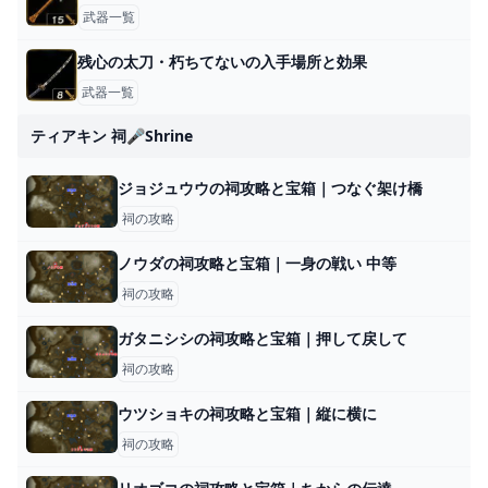
武器一覧
残心の太刀・朽ちてないの入手場所と効果
武器一覧
ティアキン 祠🎤shrine
ジョジュウウの祠攻略と宝箱｜つなぐ架け橋
祠の攻略
ノウダの祠攻略と宝箱｜一身の戦い 中等
祠の攻略
ガタニシシの祠攻略と宝箱｜押して戻して
祠の攻略
ウツショキの祠攻略と宝箱｜縦に横に
祠の攻略