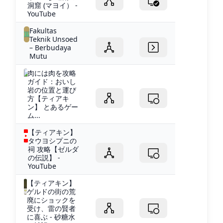
洞窟 (マヨイ） -
YouTube
Fakultas
Teknik Unsoed
– Berbudaya
Mutu
肉には肉を攻略
ガイド：おいし
岩の位置と運び
方【ティアキ
ン】 とあるゲー
ム...
【ティアキン】
タウヨシプニの
祠 攻略【ゼルダ
の伝説】 -
YouTube
【ティアキン】
ゲルドの街の荒
廃にショックを
受け、雷の賢者
に喜ぶ - 砂糖水