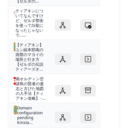
【ゼルダの...
ティアキンにつ
いてなんですけ
ど、ゼルダ禁術
を使って白龍に
なったじゃない
で......
【ティアキン】
ユン組本部南の
洞窟のマヨイの
場所と行き方
【ゼルダの伝説
ティアーズオ...
南オルディン空
諸島の賢者の遺
志と古びた地図
の入手法【ティ
アキン攻略】 -...
Domain
configuration
pending
Kinsta...