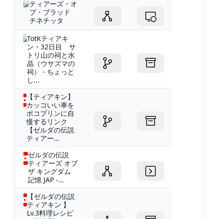
ティアーズ・オ
ブ・ブラッド
チネチッタ
TotKティアキ
ン・32日目 サ
トリ山の祠と水
晶（ウサズマの
祠） - ちょっと
し...
【ティアキン】
カッコいい車を
ボコブリンに自
慢するリンク
【ゼルダの伝説
ティアー...
ゼルダの伝説
ティアーズ オブ
ザ キングダム
記憶 JAP -...
【ゼルダの伝説
ティアキン 】
Lv.3料理レシピ