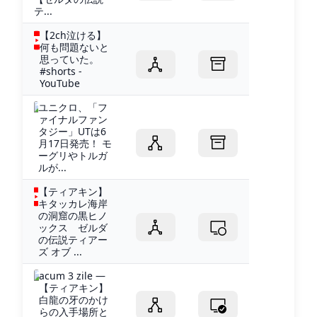
テ...
【2ch泣ける】
何も問題ないと
思っていた。
#shorts -
YouTube
ユニクロ、「フ
ァイナルファン
タジー」UTは6
月17日発売！ モ
ーグリやトルガ
ルが...
【ティアキン】
キタッカレ海岸
の洞窟の黒ヒノ
ックス ゼルダ
の伝説ティアー
ズ オブ ...
acum 3 zile —
【ティアキン】
白龍の牙のかけ
らの入手場所と