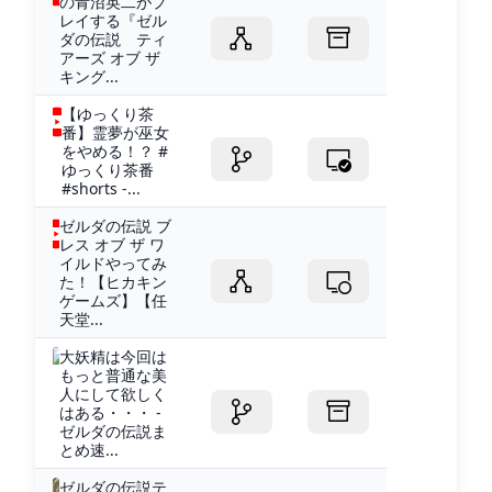
の青沼英二がプ
レイする『ゼル
ダの伝説 ティ
アーズ オブ ザ
キング...
【ゆっくり茶
番】霊夢が巫女
をやめる！？ #
ゆっくり茶番
#shorts -...
ゼルダの伝説 ブ
レス オブ ザ ワ
イルドやってみ
た！【ヒカキン
ゲームズ】【任
天堂...
大妖精は今回は
もっと普通な美
人にして欲しく
はある・・・ -
ゼルダの伝説ま
とめ速...
ゼルダの伝説テ