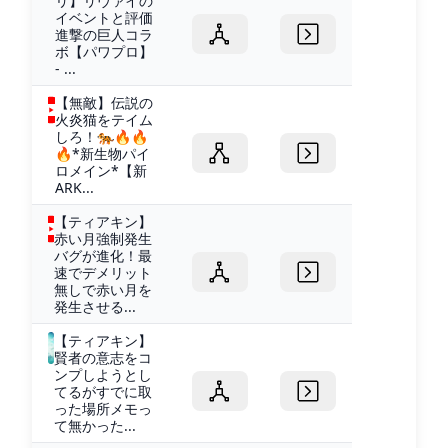
リ】リヴァイの
イベントと評価
進撃の巨人コラ
ボ【パワプロ】
- ...
【無敵】伝説の
火炎猫をテイム
しろ！🐅🔥🔥
🔥*新生物パイ
ロメイン*【新
ARK...
【ティアキン】
赤い月強制発生
バグが進化！最
速でデメリット
無しで赤い月を
発生させる...
【ティアキン】
賢者の意志をコ
ンプしようとし
てるがすでに取
った場所メモっ
て無かった...