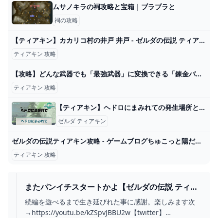
ムサノキラの祠攻略と宝箱｜ブラブラと
祠の攻略
【ティアキン】カカリコ村の井戸 井戸 - ゼルダの伝説 ティアーズオブザキングダム 攻略Wiki ティアキン ： ヘイグ攻略まとめWiki
ティアキン 攻略
【攻略】どんな武器でも「最強武器」に変換できる「錬金バグ」がやばすぎるwww #ゼルダの伝説ティアーズオブザキングダム #ティアキン - YouTube
ティアキン 攻略
【ティアキン】ヘドロにまみれての発生場所とやり方【ゼルダの伝説ティアーズオブザキングダム】 - 神ゲー攻略
ゼルダ ティアキン
ゼルダの伝説ティアキン攻略 - ゲームブログちゅこっと陽だまる
ティアキン 攻略
またパンイチスタートかよ【ゼルダの伝説 ティア
ーズ オブ ザ キングダム】＃１ - YOUTUBE
続編を遊べるまで生き延びれた事に感謝。楽しみます次
→https://youtu.be/kZSpvJBBU2w【twitter】