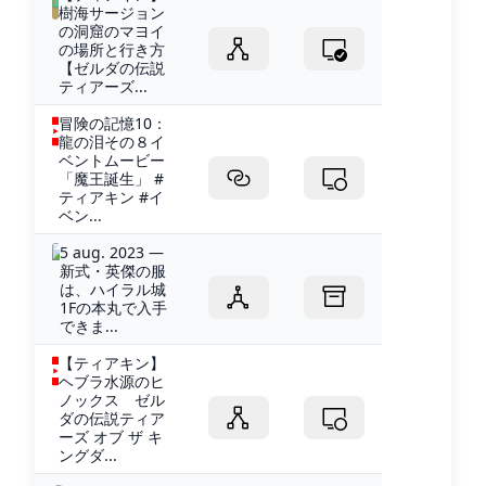
樹海サージョン
の洞窟のマヨイ
の場所と行き方
【ゼルダの伝説
ティアーズ...
冒険の記憶10：
龍の泪その８イ
ベントムービー
「魔王誕生」 #
ティアキン #イ
ベン...
5 aug. 2023 —
新式・英傑の服
は、ハイラル城
1Fの本丸で入手
できま...
【ティアキン】
ヘブラ水源のヒ
ノックス ゼル
ダの伝説ティア
ーズ オブ ザ キ
ングダ...