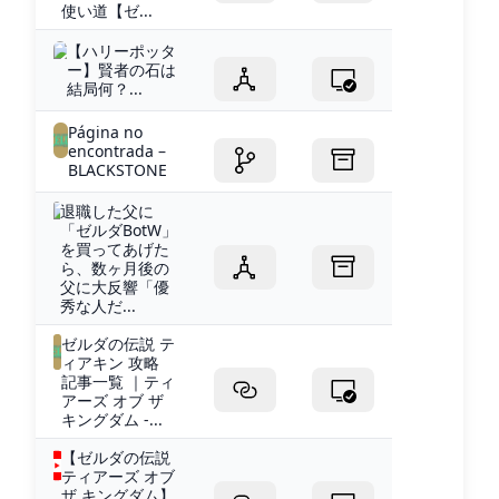
使い道【ゼ...
【ハリーポッタ
ー】賢者の石は
結局何？...
Página no
encontrada –
BLACKSTONE
退職した父に
「ゼルダBotW」
を買ってあげた
ら、数ヶ月後の
父に大反響「優
秀な人だ...
ゼルダの伝説 テ
ィアキン 攻略
記事一覧 ｜ティ
アーズ オブ ザ
キングダム -...
【ゼルダの伝説
ティアーズ オブ
ザ キングダム】