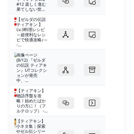
#12 楽しく進む
果てしない世...
【ゼルダの伝説
ティアキン 】
Lv.3料理レシピ
～超便利なレシ
ピで快適攻略♪～
-...
画像ページ
(8/12) 『ゼルダ
の伝説 ティアキ
ン』UTコレクシ
ョンが発売
中、...
【ティアキン】
物語序盤を攻
略！始めたばか
りの方に！（フ
ルテロップ） -...
【ティアキン】
小ネタ集｜探索
やゼル伝シリー