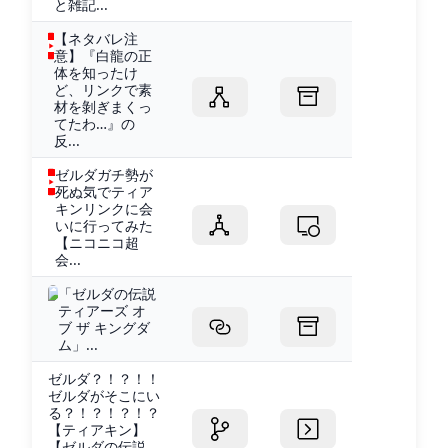
と雑記...
【ネタバレ注
意】『白龍の正
体を知ったけ
ど、リンクで素
材を剝ぎまくっ
てたわ…』の
反...
ゼルダガチ勢が
死ぬ気でティア
キンリンクに会
いに行ってみた
【ニコニコ超
会...
「ゼルダの伝説
ティアーズ オ
ブ ザ キングダ
ム」...
ゼルダ？！？！！
ゼルダがそこにい
る？！？！？！？
【ティアキン】
【ゼルダの伝説