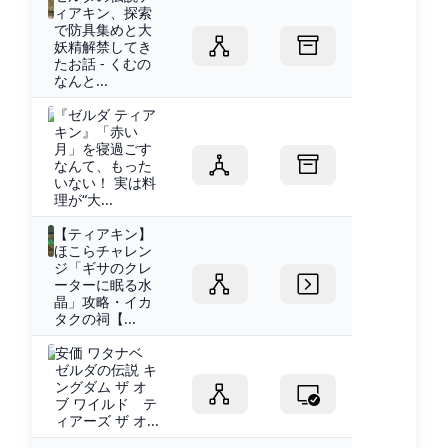
ィアキン、探索
で防具集めと大
妖精解禁してき
たお話 - くむの
なんと...
『ゼルダ ティア
キン』「赤い
月」を寝過ごす
なんて、もった
いない！ 実は料
理が“大...
【ティアキン】
ほこらチャレン
ジ「ギサのクレ
ーターに眠る水
晶」攻略・イカ
タクの祠【...
安価 ワタナベ
ゼルダの伝説 キ
ングダム ザ オ
ブ ワイルド テ
ィアーズ ザ オ...