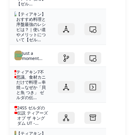
【ゼル...
【ティアキン】
おすすめ料理と
序盤最強のレシ
ピは？｜使い道
やメリットにつ
いて【ゼル...
Just a
moment...
ティアキン7不
思議、食材カニ
だけで料理→串
焼→なぜか「貝
と魚 つき」 ゼ
ルダの伝...
24SS ゼルダの
伝説 ティアーズ
オブ ザ キング
ダム UT -...
【ティアキン】