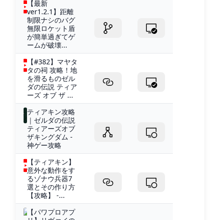
【最新
ver1.2.1】距離
制限ナシのバグ
無限ロケット盾
が簡単過ぎてゲ
ームが破壊...
【#382】マヤタ
タの祠 攻略！地
を滑るものゼル
ダの伝説 ティア
ーズ オブ ザ ...
ティアキン攻略
｜ゼルダの伝説
ティアーズオブ
ザキングダム -
神ゲー攻略
【ティアキン】
意外な動作をす
るゾナウ兵器7
選とその作り方
【攻略】 -...
【パワプロアプ