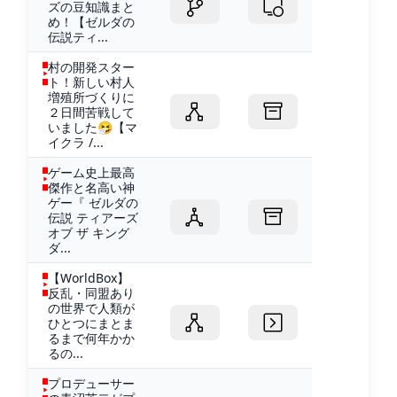
ズの豆知識まと
め！【ゼルダの
伝説ティ...
村の開発スター
ト！新しい村人
増殖所づくりに
２日間苦戦して
いました🤧【マ
イクラ /...
ゲーム史上最高
傑作と名高い神
ゲー『 ゼルダの
伝説 ティアーズ
オブ ザ キング
ダ...
【WorldBox】
反乱・同盟あり
の世界で人類が
ひとつにまとま
るまで何年かか
るの...
プロデューサー