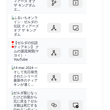
ィアーズ オブ
ザ キングダム
エ…
ふるいちオンラ
イン - ゼルダの
伝説 ティアーズ
オブ ザ キング
ダム
【ゼルダの伝説
ティアキン】 ク
ムの源流洞窟(マ
ヨイ） -
YouTube
14 mai 2024 —
そして先日発売
されたシリーズ
最新作のティア
キンが凄く...
ゼルダ龍になっ
たけど白龍から
元に戻る？ゼル
ダ姫は死亡する
のかエンディン