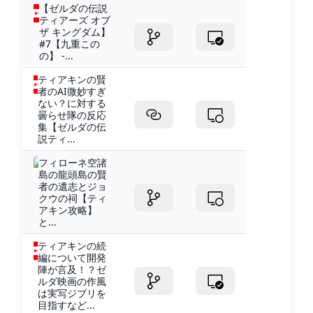
【ゼルダの伝説
ティアーズ オブ
ザ キングダム】
#7【九重この
の】 -...
ティアキンの賢
者のAI微妙すぎ
ない？に対する
曇らせ隊の反応
集【ゼルダの伝
説ティ...
フィローネ空諸
島の龍頭島の賢
者の遺志とジョ
クウの祠【ティ
アキン攻略】
と...
ティアキンの続
編について開発
陣が言及！？ゼ
ルダ映画の作風
は実写ジブリを
目指すなど...