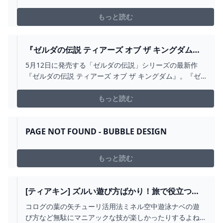
http://twitter.com/ushizawa【ゼルダの伝説ティアキン
再生リスト】https://www.youtube.com/playlist?
もっと読む
list=PLyqi9vd69...
『ゼルダの伝説 ティアーズ オブ ザ キングダム』
が楽しみな10の理由 - YOUTUBE
5月12日に発売する「ゼルダの伝説」シリーズの最新作
『ゼルダの伝説 ティアーズ オブ ザ キングダム』。『ゼ
ルダの伝説 ブレス オブ ザ ワイルド』の続編として開発
された本作が楽しみな10の理由をお届け。
もっと読む
―――――――――――IGN JAPAN :
http://jp.ign.com/Twitter : http...
PAGE NOT FOUND - BUBBLE DESIGN
もっと読む
[ティアキン] ズルい遊び方ばかり！旅で役立つ変
な技９選 [ゼルダの伝説 ティアーズ オブ ザ キング
コログの葉の矢チューリ活用法ミネル空中遊泳ナベの遊
ダム] - YOUTUBE
び方など無駄にマニアックな技が楽しかったりするよね■