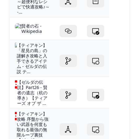
～超便利なレシ
ピで快適攻略♪～
-...
賢者の石 -
Wikipedia
【ティアキン】
「星見の島」の
謎解き攻略と入
手できるアイテ
ム - ゼルダの伝
説 テ...
【ゼルダの伝
説】Part26 - 賢
者の遺志（杭の
導き）【ティア
ーズ オブ ザ ...
【ティアキン】
攻略 序盤から強
い武器を何度も
取れる最強の無
限ループ裏技