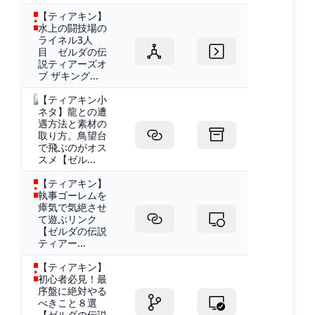
【ティアキン】
水上の闘技場の
ライネル3人
目 ゼルダの伝
説ティアーズオ
ブ ザキング...
【ティアキン小
ネタ】龍との遭
遇方法と素材の
取り方。鳥望台
で飛ぶのがオス
スメ【ゼル...
【ティアキン】
執事ゴーレムを
瘴気で気絶させ
て遊ぶリンク
【ゼルダの伝説
ティアー...
【ティアキン】
初心者必見！最
序盤に絶対やる
べきこと８選
【ゼルダの伝説