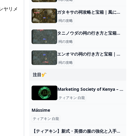
ヒンヤリメ
ガタキサの祠攻略と宝箱｜風に乗って
祠の攻略
タニノウダの祠の行き方と宝箱｜ラウルの祝福
祠の攻略
エンオマの祠の行き方と宝箱｜ラウルの祝福
祠の攻略
注目🎷
Marketing Society of Kenya – The Force Behind Business
ティアキン 白龍
Mássime
ティアキン 白龍
【ティアキン】新式・英傑の服の強化と入手場所【ゼルダの伝説ティアーズオブザキングダム】 - ゲームウィズ