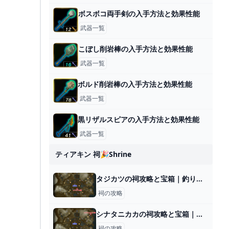
ボスボコ両手剣の入手方法と効果性能
武器一覧
こぼし削岩棒の入手方法と効果性能
武器一覧
ボルド削岩棒の入手方法と効果性能
武器一覧
黒リザルスピアの入手方法と効果性能
武器一覧
ティアキン 祠🎉shrine
タジカツの祠攻略と宝箱｜釣り合うかたち
祠の攻略
シナタニカカの祠攻略と宝箱｜難しい時の対処法
祠の攻略