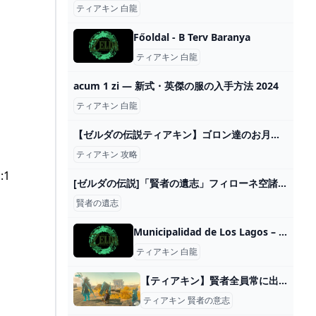
ティアキン 白龍
Főoldal - B Terv Baranya
ティアキン 白龍
acum 1 zi — 新式・英傑の服の入手方法 2024
ティアキン 白龍
【ゼルダの伝説ティアキン】ゴロン達のお月見の場所・攻略方法を解説！ - YouTube
ティアキン 攻略
1
[ゼルダの伝説]「賢者の遺志」フィローネ空諸島のブロックゴーレム持つ - YouTube
賢者の遺志
Municipalidad de Los Lagos – Sitio oficial de la Municipalidad de Los Lagos
ティアキン 白龍
【ティアキン】賢者全員常に出してる俺ってもしかして少数派なのか？【ティアーズオブザキングダム】 ゼルダの伝説ティアーズオブザキングダム(ティアキン)攻略まとめ-コログ速報
ティアキン 賢者の意志