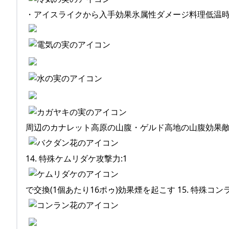
・アイスライクから入手効果氷属性ダメージ料理低温時冷
周辺のカナレット高原の山腹・ゲルド高地の山腹効果敵の目を
14. 特殊ケムリダケ攻撃力:1
で交換(1個あたり16ポゥ)効果煙を起こす 15. 特殊コン