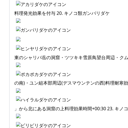
料理発光効果を付与 20. キノコ類ガンバリダケ
東のシャリバ岳の洞窟・ツツキキ雪原鳥望台周辺・クムの
の南)・ユン組本部周辺(デスマウンテンの西)料理耐寒効果
」から北にある洞窟の上料理効果時間+00:30 23. キ