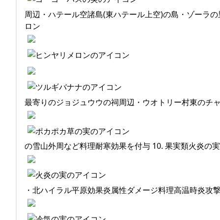
周辺・ハテール空諸島(東ハテール上空)の島・ゾーラの里
ロン
最寄りのジョジュウウの祠周辺・ウオトリー村東のチャガ
の雪山外周など料理耐寒効果を付与 10. 果実類火炎の実
・北ハイラル平原効果炎属性ダメージ料理高温時炎攻撃効