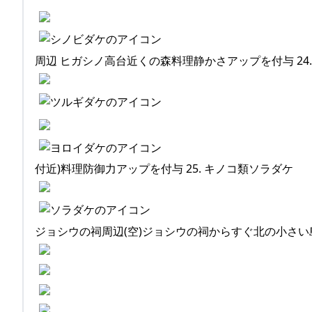
周辺 ヒガシノ高台近くの森料理静かさアップを付与 24
付近)料理防御力アップを付与 25. キノコ類ソラダケ
ジョシウの祠周辺(空)ジョシウの祠からすぐ北の小さい島料