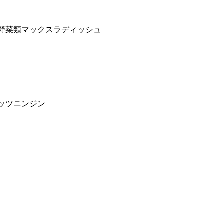
. 野菜類マックスラディッシュ
ガッツニンジン