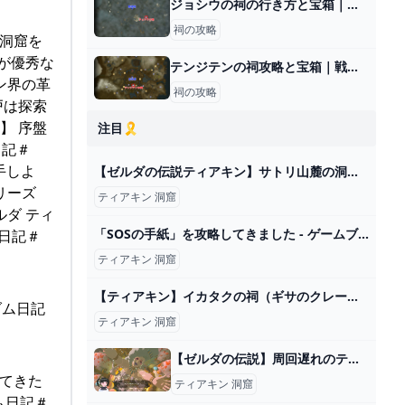
ジョシウの祠の行き方と宝箱｜ラウルの祝福
祠の攻略
 洞窟を
尾が優秀な
テンジテンの祠攻略と宝箱｜戦いの教え 投げの極意
ン界の革
祠の攻略
戸は探索
】 序盤
注目🎗️
日記＃
手しよ
【ゼルダの伝説ティアキン】サトリ山麓の洞窟(マヨイ） - YouTube
リーズ
ティアキン 洞窟
ルダ ティ
「SOSの手紙」を攻略してきました - ゲームブログちゅこっと陽だまる
ム日記＃
ティアキン 洞窟
【ティアキン】イカタクの祠（ギサのクレーターに眠る水晶）の場所と行き方【ティアーズオブザキングダム】 - ティアキン攻略Wiki Gamerch
ダム日記
ティアキン 洞窟
【ゼルダの伝説】周回遅れのティアキン Part127【TotK】 - ニコニコ動画
ちてきた
ティアキン 洞窟
ム日記＃