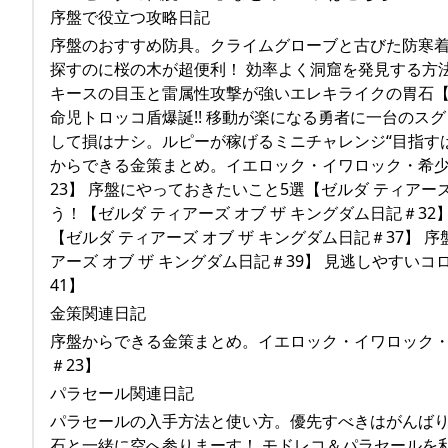
序盤で役立つ攻略日記
序盤のおすすめ防具。クライムグローブと古びた防寒着の
探すのに桜の木が超便利！ 効率よく洞窟を発見する方法【
キースの目玉と雷属性攻撃が強いエレキライクの胃石【ゼ
命児トロッコ盾爆誕!! 移動が楽になる勇者に一台のスグ
して損はナシ。ルピーが稼げるミニチャレンジ“目指すは井
からできる金策まとめ。イエロック・イワロック・希少鉱
23】 序盤にやっておきたいこと5選【ゼルダ ティアー
う！【ゼルダ ティアーズ オブ ザ キングダム日記＃
【ゼルダ ティアーズ オブ ザ キングダム日記＃37】
アーズ オブ ザ キングダム日記＃39】 見逃しやすいコ
41】
金策関連日記
序盤からできる金策まとめ。イエロック・イワロック・希
＃23】
パラセール関連日記
パラセールの入手方法と使い方。優先すべきはがんばりゲ
石と一緒に空へ参りまーす！ モドレコ＆パラセールを利