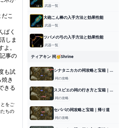
武器一覧
。
まだこ
大砲こん棒の入手方法と効果性能
武器一覧
んぱく
ツバメの弓の入手方法と効果性能
活しま
武器一覧
すよ。
記事の
ティアキン 祠🥳shrine
シナタニカカの祠攻略と宝箱｜難しい時の対処法
度も試
ら焼き
祠の攻略
できる
ススビエの祠の行き方と宝箱｜ラウルの祝福
祠の攻略
ことをご
セパパの祠攻略と宝箱｜帰り道
物たちの
祠の攻略