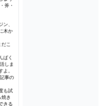
・斧・
ジン、
に木か
。
まだこ
んぱく
活しま
すよ。
記事の
度も試
ら焼き
できる