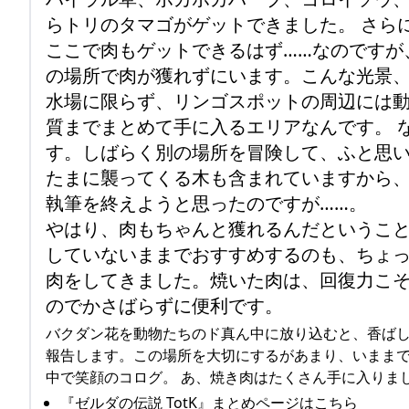
らトリのタマゴがゲットできました。 さら
ここで肉もゲットできるはず……なのですが
の場所で肉が獲れずにいます。こんな光景、
水場に限らず、リンゴスポットの周辺には
質までまとめて手に入るエリアなんです。 
す。しばらく別の場所を冒険して、ふと思
たまに襲ってくる木も含まれていますから、
執筆を終えようと思ったのですが……。
やはり、肉もちゃんと獲れるんだというこ
していないままでおすすめするのも、ちょっ
肉をしてきました。焼いた肉は、回復力こ
のでかさばらずに便利です。
バクダン花を動物たちのド真ん中に放り込むと、香ば
報告します。この場所を大切にするがあまり、いまま
中で笑顔のコログ。 あ、焼き肉はたくさん手に入りま
『ゼルダの伝説 TotK』まとめページはこちら