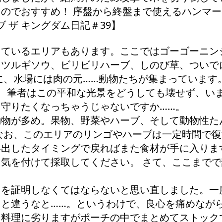
のでおすすめ！ 序盤から終盤まで使えるハンマー
 ザ キングダム日記＃39】
えているエリアもあります。ここではゴーゴーニン
、ツルギソウ、ビリビリハーブ、しのび草、ついで
に、水場には肉の元……動物たちが集まっています
、筆者はこの平和な光景をどうしても壊せず、い
守りたくなっちゃうじゃないですか……。
動物が多め。果物、野菜やハーブ、そして動物性た
なお、このエリアのリンゴやハーブは一定時間で復
い出したタイミングで戻ればまた食材が手に入りま
気を付けて採取してください。 さて、ここまでで
とを証明しなくてはならないと思い直しました。一
と違うなと……。というわけで、良心を痛めなが
そ料理に劣りますがポーチの中でまとめてストック