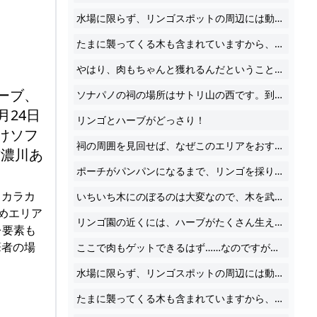
水場に限らず、リンゴスポットの周辺には動物が多め。果物、野菜やハーブ、そして動物性たんぱく質までまとめて手に入るエリアなんです。 なお、このエリアのリンゴやハーブは一定時間で復活します。しばらく別の場所を冒険して、ふと思い出したタイミングで戻ればまた食材が手に入りますよ。
たまに襲ってくる木も含まれていますから、気を付けて採取してください。 さて、ここまでで記事の執筆を終えようと思ったのですが……。
やはり、肉もちゃんと獲れるんだということを証明しなくてはならないと思い直しました。一度も試していないままでおすすめするのも、ちょっと違うなと……。というわけで、良心を痛めながら焼き肉をしてきました。焼いた肉は、回復力こそ料理に劣りますがポーチの中でまとめてストックできるのでかさばらずに便利です。
ーブ、
ソナパノの祠の場所はサトリ山の西です。到着するまでは、さほど困難はないと思います。
月24日
リンゴとハーブがどっさり！
h向けソフ
祠の周囲を見回せば、なぜこのエリアをおすすめしているのかわかっていただけるはず。見事なリンゴ園です！
信濃川あ
ポーチがパンパンになるまで、リンゴを採りまくってください。
ッカラカ
いちいち木にのぼるのは大変なので、木を武器で叩くなどしてリンゴを落とすことになると思います。どの武器で採るのが効率的かいろいろ試しましたが、結局斧のため攻撃で木を切り倒してしまうのがいちばん早くて楽でした。薪も手に入るのでおすすめ！ 序盤から終盤まで使えるハンマー・斧・矢の便利な補充場所【ゼルダ ティアーズ オブ ザ キングダム日記＃39】
めエリア
リンゴ園の近くには、ハーブがたくさん生えているエリアもあります。ここではゴーゴーニンジン、ハイラル草、ポカポカハーブ、ヨロイソウ、ツルギソウ、ビリビリハーブ、しのび草、ついでに木からトリのタマゴがゲットできました。 さらに、水場には肉の元……動物たちが集まっています。
レ要素も
筆者の場
ここで肉もゲットできるはず……なのですが、筆者はこの平和な光景をどうしても壊せず、いまだこの場所で肉が獲れずにいます。こんな光景、守りたくなっちゃうじゃないですか……。
水場に限らず、リンゴスポットの周辺には動物が多め。果物、野菜やハーブ、そして動物性たんぱく質までまとめて手に入るエリアなんです。 なお、このエリアのリンゴやハーブは一定時間で復活します。しばらく別の場所を冒険して、ふと思い出したタイミングで戻ればまた食材が手に入りますよ。
たまに襲ってくる木も含まれていますから、気を付けて採取してください。 さて、ここまでで記事の執筆を終えようと思ったのですが……。