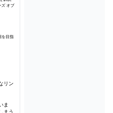
ズ オブ
祠を目指
なリン
いま
しまう