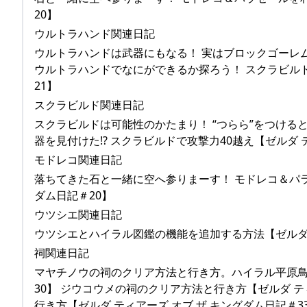
20】
ウルトラハンド関連日記
ウルトラハンドは武器にもなる！ 実はブロックゴーレムに
ウルトラハンドでなにができるか探ろう！ スクラビルド
21】
スクラビルド関連日記
スクラビルドは可能性のかたまり！ “つらら”をつけると
器を見付けた!? スクラビルドで攻撃力40越え【ゼルダ 
モドレコ関連日記
落ちてきた石と一緒に空へ参りまーす！ モドレコ＆パラ
ダム日記＃20】
ウツシエ関連日記
ウツシエとハイラル図鑑の機能を追加する方法【ゼルダ テ
祠関連日記
マヤチノウの祠のクリア方法と行き方。ハイラル平原鳥望
30】 ジウコウメの祠のクリア方法と行き方【ゼルダ テ
行き方【ゼルダ ティアーズ オブ ザ キングダム日記＃