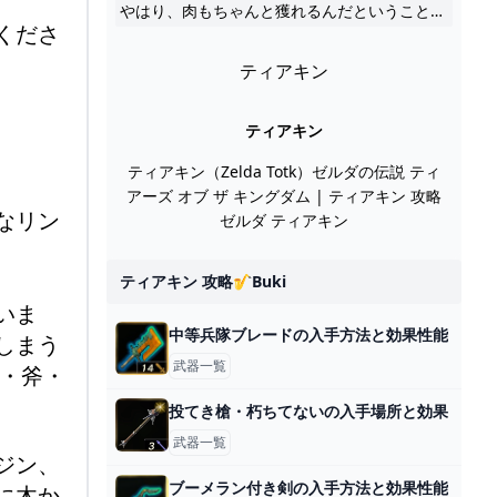
やはり、肉もちゃんと獲れるんだということを証明しなくてはならないと思い直しました。一度も試していないままでおすすめするのも、ちょっと違うなと……。というわけで、良心を痛めながら焼き肉をしてきました。焼いた肉は、回復力こそ料理に劣りますがポーチの中でまとめてストックできるのでかさばらずに便利です。
くださ
ティアキン
ティアキン
ティアキン（Zelda Totk）ゼルダの伝説 ティ
アーズ オブ ザ キングダム | ティアキン 攻略
なリン
ゼルダ ティアキン
ティアキン 攻略🎷buki
いま
中等兵隊ブレードの入手方法と効果性能
しまう
武器一覧
・斧・
投てき槍・朽ちてないの入手場所と効果
武器一覧
ジン、
ブーメラン付き剣の入手方法と効果性能
に木か