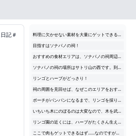
ム日記＃
料理に欠かせない素材を大量にゲットできる、ソナパノの祠周辺エリアをご紹介。リンゴやハーブ、お肉がたっぷり手に入るうえに時間をおけば復活します。 文信濃川あずき 公開日時 2023年05月24日(水) 18:10 最終更新 2023年10月07日(土) 03:04 5月12日（金）に発売されたNintendo Switch向けソフト『ゼルダの伝説 ティアーズ オブ ザ キングダム（ティアキン）』のゼルダ大好きライター“信濃川あずき”によるプレイ日記をお届けします。
目指すはソナパノの祠！
おすすめの食材エリアは、ソナパノの祠周辺です。なにはともあれ、ソナパノの祠を目指してください。
ソナパノの祠の場所はサトリ山の西です。到着するまでは、さほど困難はないと思います。
リンゴとハーブがどっさり！
祠の周囲を見回せば、なぜこのエリアをおすすめしているのかわかっていただけるはず。見事なリンゴ園です！
ポーチがパンパンになるまで、リンゴを採りまくってください。
いちいち木にのぼるのは大変なので、木を武器で叩くなどしてリンゴを落とすことになると思います。どの武器で採るのが効率的かいろいろ試しましたが、結局斧のため攻撃で木を切り倒してしまうのがいちばん早くて楽でした。薪も手に入るのでおすすめ！ 序盤から終盤まで使えるハンマー・斧・矢の便利な補充場所【ゼルダ ティアーズ オブ ザ キングダム日記＃39】
リンゴ園の近くには、ハーブがたくさん生えているエリアもあります。ここではゴーゴーニンジン、ハイラル草、ポカポカハーブ、ヨロイソウ、ツルギソウ、ビリビリハーブ、しのび草、ついでに木からトリのタマゴがゲットできました。 さらに、水場には肉の元……動物たちが集まっています。
ここで肉もゲットできるはず……なのですが、筆者はこの平和な光景をどうしても壊せず、いまだこの場所で肉が獲れずにいます。こんな光景、守りたくなっちゃうじゃないですか……。