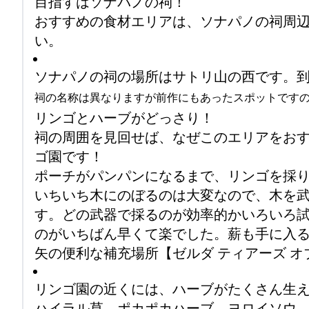
目指すはソナパノの祠！
おすすめの食材エリアは、ソナパノの祠周
い。
ソナパノの祠の場所はサトリ山の西です。
祠の名称は異なりますが前作にもあったスポットです
リンゴとハーブがどっさり！
祠の周囲を見回せば、なぜこのエリアをお
ゴ園です！
ポーチがパンパンになるまで、リンゴを採
いちいち木にのぼるのは大変なので、木を
す。どの武器で採るのが効率的かいろいろ
のがいちばん早くて楽でした。薪も手に入る
矢の便利な補充場所【ゼルダ ティアーズ オブ
リンゴ園の近くには、ハーブがたくさん生
ハイラル草、ポカポカハーブ、ヨロイソウ