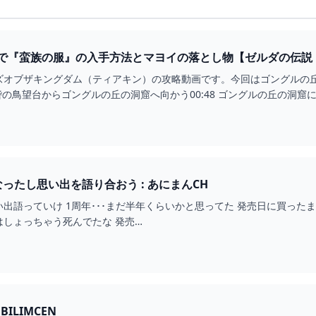
で『蛮族の服』の入手方法とマヨイの落とし物【ゼルダの伝説 
ズオブザキングダム（ティアキン）の攻略動画です。今回はゴングルの
視砦の鳥望台からゴングルの丘の洞窟へ向かう00:48 ゴングルの丘の洞窟
ったし思い出を語り合おう : あにまんCH
出語っていけ 1周年･･･まだ半年くらいかと思ってた 発売日に買った
しょっちゃう死んでたな 発売…
EBILIMCEN