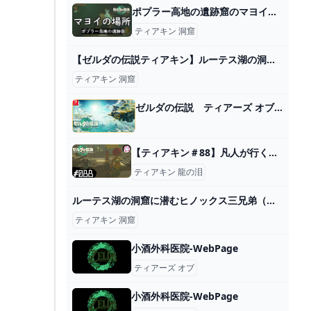
ポプラー高地の遺跡窟のマヨイの場所と行き方【ティアキン】 とあるゲームブログの軌跡
ティアキン 洞窟
【ゼルダの伝説ティアキン】ルーテス湖の洞窟(マヨイ） - YouTube
ティアキン 洞窟
ゼルダの伝説 ティアーズ オブ ザ キングダム Nintendo Switch 任天堂
【ティアキン＃88】凡人が行く龍泪旅 - ニコニコ動画
ティアキン 龍の泪
ルーテス湖の洞窟に潜むヒノックス三兄弟（次男）とマヨイ【ゼルダの伝説ティアーズオブザキングダム】 - YouTube
ティアキン 洞窟
小酒外科医院-WebPage
ティアーズ オブ
小酒外科医院-WebPage