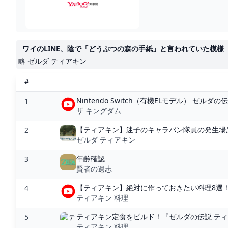
ワイのLINE、陰で「どうぶつの森の手紙」と言われていた模様【ゆっ
略 ゼルダ ティアキン
#
Nintendo Switch（有機ELモデル） ゼルダの
1
ザ キングダム
【ティアキン】迷子のキャラバン隊員の発生場所
2
ゼルダ ティアキン
年齢確認
3
賢者の遺志
【ティアキン】絶対に作っておきたい料理8選！ - 
4
ティアキン 料理
ティアキン定食をビルド！『ゼルダの伝説 ティ
5
ティアキン 料理