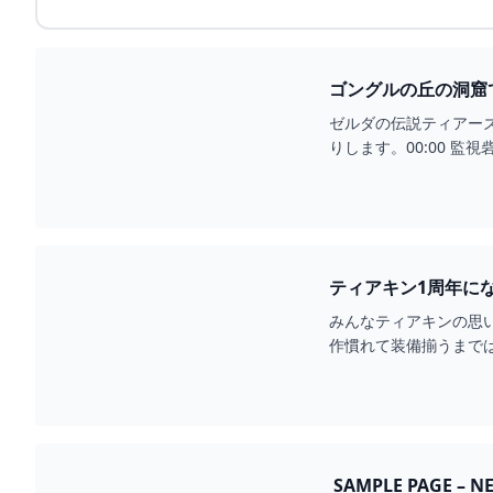
ゴングルの丘の洞窟
YOUTUBE
ゼルダの伝説ティアー
りします。00:00 監
スタート02:2...
ティアキン1周年にな
みんなティアキンの思い
作慣れて装備揃うまでは
SAMPLE PAGE – N