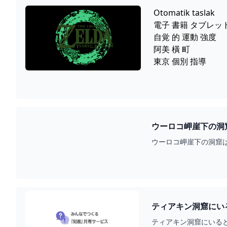
Otomatik taslak
電子 書籍 タブレッ
自覚 的 運動 強度
阿美 橫 町
東京 個別 指導
ウーロコ岬崖下の洞窟
ウーロコ岬崖下の洞窟
ティアキン洞窟にいる
ティアキン洞窟にいる