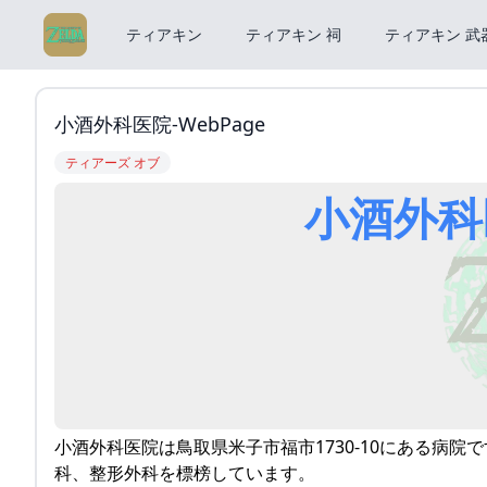
ティアキン
ティアキン 祠
ティアキン 武
小酒外科医院-WebPage
ティアーズ オブ
小酒外科医
小酒外科医院は鳥取県米子市福市1730-10にある病
科、整形外科を標榜しています。