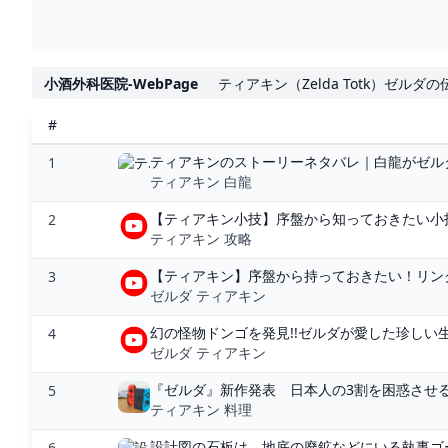
小酒外科医院-WebPage
ティアキン（Zelda Totk）ゼルダ
#
ティアキンのストーリーネタバレ｜白龍がゼルダ姫
1
ティアキン 白龍
【ティアキン小技】序盤から知っておきたい小技6
2
ティアキン 攻略
【ティアキン】序盤から持っておきたい！リンク
3
ゼルダ ティアキン
幻の怪物ドンゴを発見!!ゼルダが愛した珍しい生物
4
ゼルダ ティアキン
『ゼルダ』新作発表 日本人の3割を困惑させる“
5
ティアキン 料理
設計図の石板は、地底の廃鉱などにいる執事ゴー
6