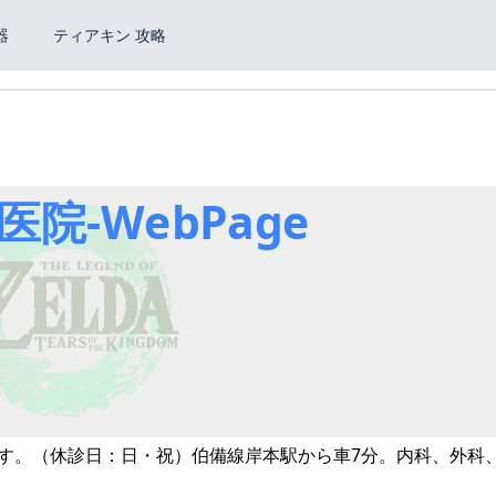
器
ティアキン 攻略
院-WebPage
院です。（休診日：日・祝）伯備線岸本駅から車7分。内科、外科