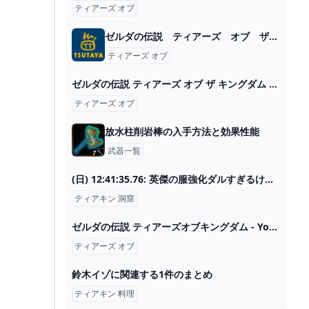
ティアーズ オブ
ゼルダの伝説 ティアーズ オブ ザ キングダム/Nintendo Switch セルゲーム - TSUTAYA 店舗情報 - レンタル・販売 在庫検索
ティアーズ オブ
ゼルダの伝説 ティアーズ オブ ザ キングダム 中古ゲーム ブックオフ公式オンラインストア
ティアーズ オブ
放水柱削岩棒の入手方法と効果性能
武器一覧
(日) 12:41:35.76: 英傑の服強化ダルすぎるけど他に防御力高い服ある？acum 5 zile 2024
ティアキン 洞窟
ゼルダの伝説 ティアーズオブキングダム - YouTube
ティアーズ オブ
鈴木イゾに関連する1件のまとめ
ティアキン 料理