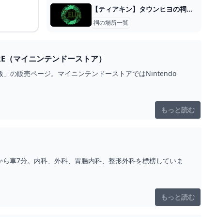
【ティアキン】タウンヒヨの祠攻略と宝箱｜戦いの教え 弓の極意【ゼルダの伝説ティアーズオブザキングダム】
祠の場所一覧
ッケージ版 MY NINTENDO STORE（マイニンテンドーストア）
」の販売ページ。マイニンテンドーストアではNintendo
もっと読む
駅から車7分。内科、外科、胃腸内科、整形外科を標榜していま
もっと読む