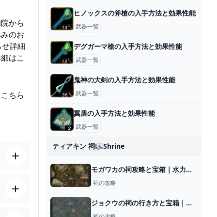
ヒノックスの斧槍の入手方法と効果性能
病院から
武器一覧
休みのお
らせ詳細
デグガーマ槍の入手方法と効果性能
詳細はこ
武器一覧
鬼神の大剣の入手方法と効果性能
武器一覧
はこちら
翼盾の入手方法と効果性能
武器一覧
ティアキン 祠🎼shrine
モガワカの祠攻略と宝箱｜水力発電
祠の攻略
ジョクウの祠の行き方と宝箱｜ラウルの祝福
祠の攻略