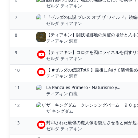
ゼルダ ティアキン
『ゼルダの伝説 ブレス オブ ザ ワイルド』続編
7
ゼルダ ティアキン
【ティアキン】闘技場跡地の洞窟の場所と入手ア
8
ティアキン 洞窟
【ティアキン】コログを囮にライネルを倒すリンク
9
ゼルダ ティアキン
【 #ゼルダの伝説TotK 】最後に向けて装備集め&
10
ティアキン 洞窟
La Panza es Primero - Naturismo y...
11
ティアキン 白龍
ザ キングダム クレンジングバーム ９０ｇ: 
12
ザ キングダム
封印された最強の魔人像を復活させると何が起こる
13
ゼルダ ティアキン