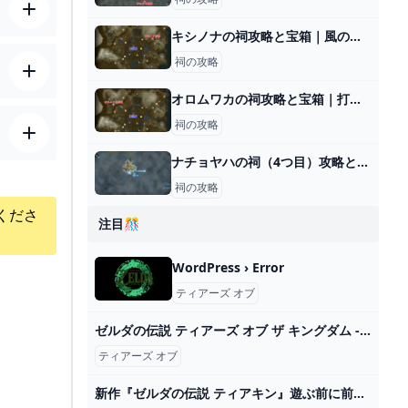
キシノナの祠攻略と宝箱｜風のちから
祠の攻略
オロムワカの祠攻略と宝箱｜打ち上げるもの
祠の攻略
ナチョヤハの祠（4つ目）攻略と行き方｜戻る力
祠の攻略
くださ
注目🎊
WordPress › Error
ティアーズ オブ
ゼルダの伝説 ティアーズ オブ ザ キングダム - YouTube
ティアーズ オブ
新作『ゼルダの伝説 ティアキン』遊ぶ前に前作『ブレワイ』は遊んだ方がいい？【ティアーズ オブ ザ キングダム】 ゲーム・エンタメ最新情報のファミ通.com