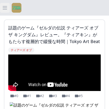
Open main menu
ティアキン
話題のゲーム『ゼルダの伝説 ティアーズ オブ
ティアキン 祠
ザ キングダム』レビュー。『ティアキン』が
もたらす複層的で緩慢な時間｜Tokyo Art Beat
ティアキン 武器
ティアーズ オブ
ティアキン 攻略
#0
#1
#2
#3
#4
#5