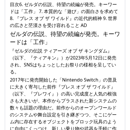
目次6. ゼルダの伝説、待望の続編が発売。キーワー
ドは「工作」 7. 本質的な「遊び」の面白さを求めて
8. 『ブレス オブ ザ ワイルド』の近代的精神 9. 世界
の広さと茫漠さを受け容れること AD
ゼルダの伝説、待望の続編が発売。キーワ
ードは「工作」
『ゼルダの伝説 ティアーズ オブ ザ キングダム』
（以下、『ティアキン』）が2023年5月12日に発売
され、SNSはちょっとしたお祭りの様相を呈してい
る。
2017年に発売開始した「Nintendo Switch」の普及
に大きく寄与した前作『ブレス オブ ザ ワイルド』
（以下、『ブレワイ』）の高い完成度と人気の根強
さも大きいが、本作からプラスされた新システムの
数々も話題の理由だ。前作からのオープンワールド
のシステムや舞台設定を引き継ぎつつ、そこにゲー
ム内に存在するオブジェクトをブロック玩具のよう
に自由にくっつけ、新しい乗り物や武器を手軽に作