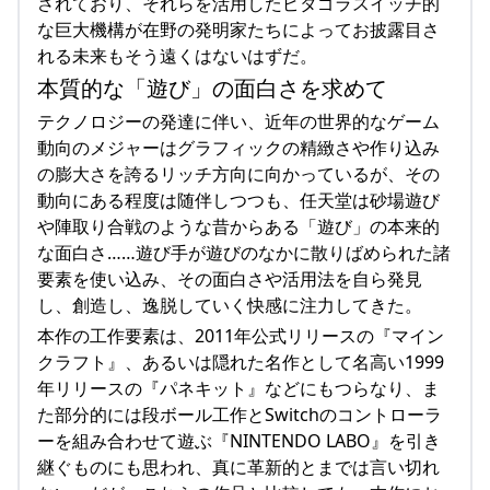
されており、それらを活用したピタゴラスイッチ的
な巨大機構が在野の発明家たちによってお披露目さ
れる未来もそう遠くはないはずだ。
本質的な「遊び」の面白さを求めて
テクノロジーの発達に伴い、近年の世界的なゲーム
動向のメジャーはグラフィックの精緻さや作り込み
の膨大さを誇るリッチ方向に向かっているが、その
動向にある程度は随伴しつつも、任天堂は砂場遊び
や陣取り合戦のような昔からある「遊び」の本来的
な面白さ……遊び手が遊びのなかに散りばめられた諸
要素を使い込み、その面白さや活用法を自ら発見
し、創造し、逸脱していく快感に注力してきた。
本作の工作要素は、2011年公式リリースの『マイン
クラフト』、あるいは隠れた名作として名高い1999
年リリースの『パネキット』などにもつらなり、ま
た部分的には段ボール工作とSwitchのコントローラ
ーを組み合わせて遊ぶ『NINTENDO LABO』を引き
継ぐものにも思われ、真に革新的とまでは言い切れ