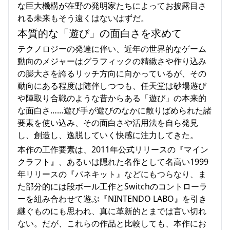
な巨大機構が在野の発明家たちによってお披露目さ
れる未来もそう遠くはないはずだ。
本質的な「遊び」の面白さを求めて
テクノロジーの発達に伴い、近年の世界的なゲーム
動向のメジャーはグラフィックの精緻さや作り込み
の膨大さを誇るリッチ方向に向かっているが、その
動向にある程度は随伴しつつも、任天堂は砂場遊び
や陣取り合戦のような昔からある「遊び」の本来的
な面白さ……遊び手が遊びのなかに散りばめられた諸
要素を使い込み、その面白さや活用法を自ら発見
し、創造し、逸脱していく快感に注力してきた。
本作の工作要素は、2011年公式リリースの『マイン
クラフト』、あるいは隠れた名作として名高い1999
年リリースの『パネキット』などにもつらなり、ま
た部分的には段ボール工作とSwitchのコントローラ
ーを組み合わせて遊ぶ『NINTENDO LABO』を引き
継ぐものにも思われ、真に革新的とまでは言い切れ
ない。だが、これらの作品と比較しても、本作にお