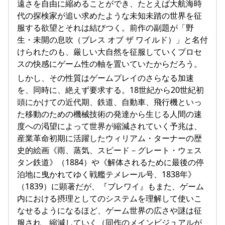
遠さを自由に縮めることができ、たとえば大航海時
代の探検家が追い求めたような未知未踏の世界を征
服する欲望とそれは結びつく。前作の副題が「野
生・未開の息吹（ブレス オブ ザ ワイルド）」と名付
けられたのも、厳しい大自然を征服していくプロセ
スの快感にゲーム性の軸を置いていたからだろう。
しかし、その性質はゲームプレイのさらなる加速
を、同時に、絶えず要求する。18世紀から20世紀初
頭にかけての近代期、鉄道、自動車、飛行機といっ
た移動のための機械技術の発達から生じる人間の速
度への渇望によって世界が縮減されていく予兆は、
産業革命初期に活躍したウィリアム・ターナーの歴
史的絵画《雨、蒸気、スピード－グレート・ウェス
タン鉄道》（1884）や《解体されるために最後の停
泊地に曳かれてゆく戦艦テメレール号、1838年》
（1839）に顕著だが、『ブレワイ』もまた、ゲーム
内における摂理としてのシステムを理解して使いこ
なせるようになるほど、ゲーム世界の広さや謎は征
服され、縮減していく（同作のメインビジュアルが