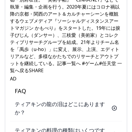
執筆・編集・企画を行う。2020年夏にはコロナ禍以
降の京都・関西のアート＆カルチャーシーンを概観
するウェブメディア『ソーシャルディスタンスアー
トマガジン かもべり』をスタートした。19年には捩
子ぴじん（ダンサー）、三枝愛（美術家）とコレク
ティブリサーチグループを結成。21年よりチーム名
を「禹歩（u-ho）」に変え、展示、上演、エディト
リアルなど、多様なかたちでのリサーチとアウトプ
ットを継続している。記事一覧へ #ゲーム#任天堂 一
覧へ戻るSHARE
AD
FAQ
ティアキンの龍の泪はどこにあります
か？
ティアキンの料理の種類はいくつです