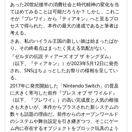
あった20世紀後半の消費社会と時代精神の変化を当
てはめてみることは可能だろうか？ しかし、これこ
そが『ブレワイ』から『ティアキン』へと至るプロ
セスで得られた、本作の最大の達成であると筆者は
考える。
さあ、私のハイラル王国の新しい旅は始まったばか
り。その終着点はまったく見える気配がない。
『ゼルダの伝説 ティアーズ オブ ザ キングダム』
（以下、『ティアキン』）が2023年5月12日に発売
され、SNSはちょっとしたお祭りの様相を呈してい
る。
2017年に発売開始した「Nintendo Switch」の普及
に大きく寄与した前作『ブレス オブ ザ ワイルド』
（以下、『ブレワイ』）の高い完成度と人気の根強
さも大きいが、本作からプラスされた新システムの
数々も話題の理由だ。前作からのオープンワールド
のシステムや舞台設定を引き継ぎつつ、そこにゲー
ム内に存在するオブジェクトをブロック玩具のよう