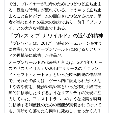
では、プレイヤーが思考のためにつどつど立ち止ま
る「緩慢な時間」が流れている。そうやって立ち止
まること自体がゲームの面白さにつながるのが、筆
者が感じた本作の最大の魅力であり、前作『ブレワ
イ』との大きな相違点でもある。
『ブレス オブ ザ ワイルド』の近代的精神
『ブレワイ』は、2017年当時のゲームシーンをすで
に席巻していたオープンワールドにおけるリアリテ
ィの再構築に成功した作品だ。
オープンワールドの代表格と言えば、2011年リリー
スの『スカイリム』や2013年リリースの『グラン
ド・セフト・オートⅤ』といった欧米圏発の作品群
で、それらの多くは、ゲーム内に設えられた巨大な
山や森や街を、徒歩や馬や車といった移動手段で実
際的に移動したりするようなリアリティの実現に注
力していた。ファストトラベルのような遠隔を瞬時
に移動する利便性のための機能が実装されてはいて
も、高所から落ちたら簡単に死ぬし、せっかく入手