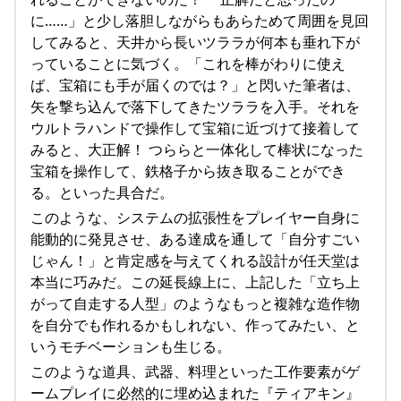
に……」と少し落胆しながらもあらためて周囲を見回
してみると、天井から長いツララが何本も垂れ下が
っていることに気づく。「これを棒がわりに使え
ば、宝箱にも手が届くのでは？」と閃いた筆者は、
矢を撃ち込んで落下してきたツララを入手。それを
ウルトラハンドで操作して宝箱に近づけて接着して
みると、大正解！ つららと一体化して棒状になった
宝箱を操作して、鉄格子から抜き取ることができ
る。といった具合だ。
このような、システムの拡張性をプレイヤー自身に
能動的に発見させ、ある達成を通して「自分すごい
じゃん！」と肯定感を与えてくれる設計が任天堂は
本当に巧みだ。この延長線上に、上記した「立ち上
がって自走する人型」のようなもっと複雑な造作物
を自分でも作れるかもしれない、作ってみたい、と
いうモチベーションも生じる。
このような道具、武器、料理といった工作要素がゲ
ームプレイに必然的に埋め込まれた『ティアキン』