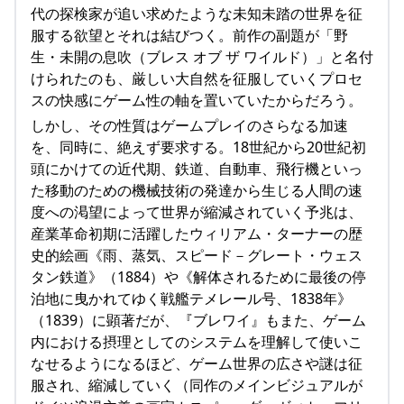
代の探検家が追い求めたような未知未踏の世界を征
服する欲望とそれは結びつく。前作の副題が「野
生・未開の息吹（ブレス オブ ザ ワイルド）」と名付
けられたのも、厳しい大自然を征服していくプロセ
スの快感にゲーム性の軸を置いていたからだろう。
しかし、その性質はゲームプレイのさらなる加速
を、同時に、絶えず要求する。18世紀から20世紀初
頭にかけての近代期、鉄道、自動車、飛行機といっ
た移動のための機械技術の発達から生じる人間の速
度への渇望によって世界が縮減されていく予兆は、
産業革命初期に活躍したウィリアム・ターナーの歴
史的絵画《雨、蒸気、スピード－グレート・ウェス
タン鉄道》（1884）や《解体されるために最後の停
泊地に曳かれてゆく戦艦テメレール号、1838年》
（1839）に顕著だが、『ブレワイ』もまた、ゲーム
内における摂理としてのシステムを理解して使いこ
なせるようになるほど、ゲーム世界の広さや謎は征
服され、縮減していく（同作のメインビジュアルが