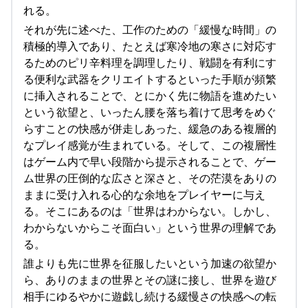
れる。
それが先に述べた、工作のための「緩慢な時間」の
積極的導入であり、たとえば寒冷地の寒さに対応す
るためのピリ辛料理を調理したり、戦闘を有利にす
る便利な武器をクリエイトするといった手順が頻繁
に挿入されることで、とにかく先に物語を進めたい
という欲望と、いったん腰を落ち着けて思考をめぐ
らすことの快感が併走しあった、緩急のある複層的
なプレイ感覚が生まれている。そして、この複層性
はゲーム内で早い段階から提示されることで、ゲー
ム世界の圧倒的な広さと深さと、その茫漠をありの
ままに受け入れる心的な余地をプレイヤーに与え
る。そこにあるのは「世界はわからない。しかし、
わからないからこそ面白い」という世界の理解であ
る。
誰よりも先に世界を征服したいという加速の欲望か
ら、ありのままの世界とその謎に接し、世界を遊び
相手にゆるやかに遊戯し続ける緩慢さの快感への転