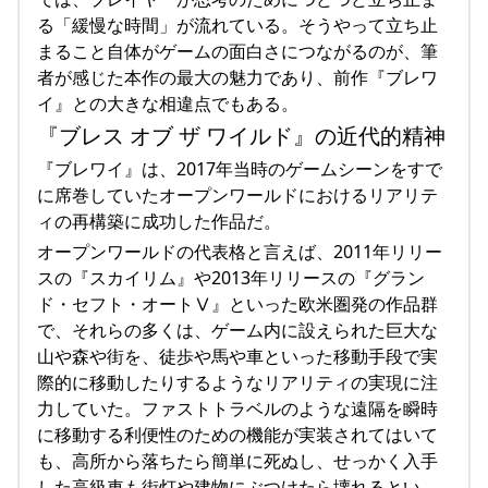
る「緩慢な時間」が流れている。そうやって立ち止
まること自体がゲームの面白さにつながるのが、筆
者が感じた本作の最大の魅力であり、前作『ブレワ
イ』との大きな相違点でもある。
『ブレス オブ ザ ワイルド』の近代的精神
『ブレワイ』は、2017年当時のゲームシーンをすで
に席巻していたオープンワールドにおけるリアリテ
ィの再構築に成功した作品だ。
オープンワールドの代表格と言えば、2011年リリー
スの『スカイリム』や2013年リリースの『グラン
ド・セフト・オートⅤ』といった欧米圏発の作品群
で、それらの多くは、ゲーム内に設えられた巨大な
山や森や街を、徒歩や馬や車といった移動手段で実
際的に移動したりするようなリアリティの実現に注
力していた。ファストトラベルのような遠隔を瞬時
に移動する利便性のための機能が実装されてはいて
も、高所から落ちたら簡単に死ぬし、せっかく入手
した高級車も街灯や建物にぶつけたら壊れるとい