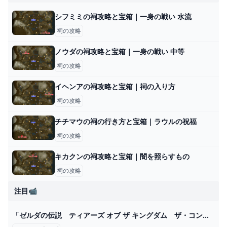
シフミミの祠攻略と宝箱｜一身の戦い 水流
祠の攻略
ノウダの祠攻略と宝箱｜一身の戦い 中等
祠の攻略
イヘンアの祠攻略と宝箱｜祠の入り方
祠の攻略
チチマウの祠の行き方と宝箱｜ラウルの祝福
祠の攻略
キカクンの祠攻略と宝箱｜闇を照らすもの
祠の攻略
注目📹
「ゼルダの伝説 ティアーズ オブ ザ キングダム ザ・コンプリートガイド」電撃ゲーム書籍編集部 [ゲーム攻略本] - KADOKAWA