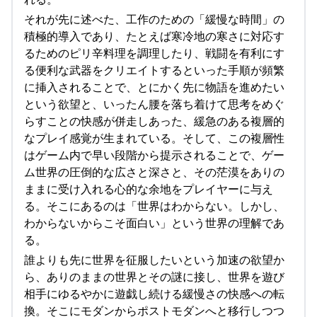
それが先に述べた、工作のための「緩慢な時間」の
積極的導入であり、たとえば寒冷地の寒さに対応す
るためのピリ辛料理を調理したり、戦闘を有利にす
る便利な武器をクリエイトするといった手順が頻繁
に挿入されることで、とにかく先に物語を進めたい
という欲望と、いったん腰を落ち着けて思考をめぐ
らすことの快感が併走しあった、緩急のある複層的
なプレイ感覚が生まれている。そして、この複層性
はゲーム内で早い段階から提示されることで、ゲー
ム世界の圧倒的な広さと深さと、その茫漠をありの
ままに受け入れる心的な余地をプレイヤーに与え
る。そこにあるのは「世界はわからない。しかし、
わからないからこそ面白い」という世界の理解であ
る。
誰よりも先に世界を征服したいという加速の欲望か
ら、ありのままの世界とその謎に接し、世界を遊び
相手にゆるやかに遊戯し続ける緩慢さの快感への転
換。そこにモダンからポストモダンへと移行しつつ