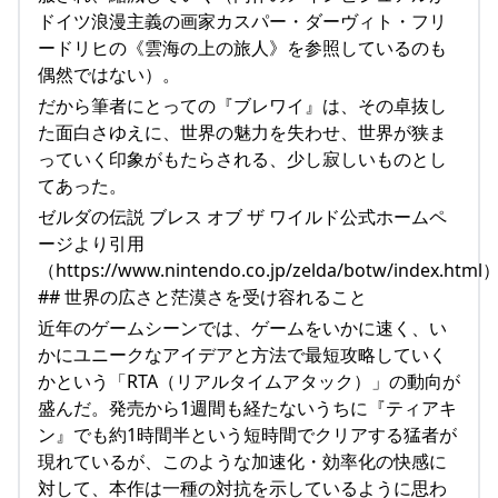
ドイツ浪漫主義の画家カスパー・ダーヴィト・フリ
ードリヒの《雲海の上の旅人》を参照しているのも
偶然ではない）。
だから筆者にとっての『ブレワイ』は、その卓抜し
た面白さゆえに、世界の魅力を失わせ、世界が狭ま
っていく印象がもたらされる、少し寂しいものとし
てあった。
ゼルダの伝説 ブレス オブ ザ ワイルド公式ホームペ
ージより引用
（https://www.nintendo.co.jp/zelda/botw/index.html
## 世界の広さと茫漠さを受け容れること
近年のゲームシーンでは、ゲームをいかに速く、い
かにユニークなアイデアと方法で最短攻略していく
かという「RTA（リアルタイムアタック）」の動向が
盛んだ。発売から1週間も経たないうちに『ティアキ
ン』でも約1時間半という短時間でクリアする猛者が
現れているが、このような加速化・効率化の快感に
対して、本作は一種の対抗を示しているように思わ