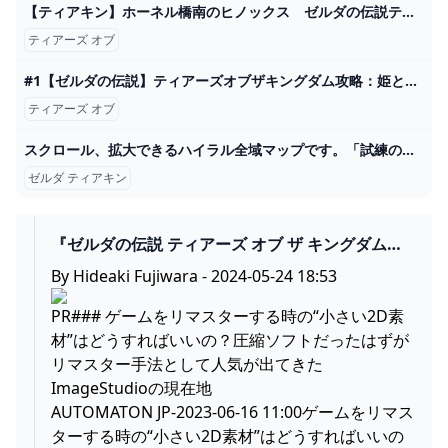
【ティアキン】ホーネル橋南のヒノックス ゼルダの伝説ティアーズ オブ ザ キングダム #ゼルダの伝説 #ティアキン #zelda - YouTube
ティアーズ オブ
#1【ゼルダの伝説】ティアーズオブザキングダム攻略：姫との別れ、宿敵の復活【ZELDA TOTK】 - YouTube
ティアーズ オブ
スクロール、拡大できるハイラル全域マップです。「試練の祠」の位置、鳥望台の位置などが簡単にわかります。3 oct. 2024 — ティアキン(ゼルダの伝説ティアーズオブザキングダム)のマップ一覧です。空、地上、地下のマップを地域ごとに記載しています。14 2024
ゼルダ ティアキン
『ゼルダの伝説 ティアーズ オブ ザ キングダム』
開発当初のカオス状態映像にみんなほっこり。任
By Hideaki Fujiwara - 2024-05-24 18:53
天堂でもはじめは失敗する - AUTOMATON
PR### ゲームをリマスターする時の“小さい2D素
材”はどうすればいいの？圧縮ソフトだったはずが
リマスター手法として人気が出てきた
ImageStudioの現在地
AUTOMATON JP-2023-06-16 11:00ゲームをリマス
ターする時の“小さい2D素材”はどうすればいいの