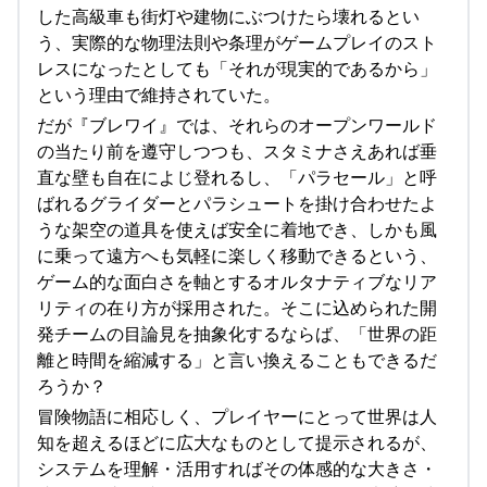
した高級車も街灯や建物にぶつけたら壊れるとい
う、実際的な物理法則や条理がゲームプレイのスト
レスになったとしても「それが現実的であるから」
という理由で維持されていた。
だが『ブレワイ』では、それらのオープンワールド
の当たり前を遵守しつつも、スタミナさえあれば垂
直な壁も自在によじ登れるし、「パラセール」と呼
ばれるグライダーとパラシュートを掛け合わせたよ
うな架空の道具を使えば安全に着地でき、しかも風
に乗って遠方へも気軽に楽しく移動できるという、
ゲーム的な面白さを軸とするオルタナティブなリア
リティの在り方が採用された。そこに込められた開
発チームの目論見を抽象化するならば、「世界の距
離と時間を縮減する」と言い換えることもできるだ
ろうか？
冒険物語に相応しく、プレイヤーにとって世界は人
知を超えるほどに広大なものとして提示されるが、
システムを理解・活用すればその体感的な大きさ・