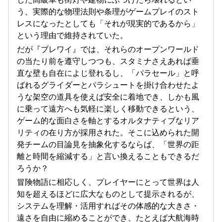
う、実際的な物理法則や条理がゲームプレイのスト
レスになったとしても「それが現実的であるから」
という理由で維持されていた。
だが『ブレワイ』では、それらのオープンワールド
の当たり前を遵守しつつも、スタミナさえあれば垂
直な壁も自在によじ登れるし、「パラセール」と呼
ばれるグライダーとパラシュートを掛け合わせたよ
うな架空の道具を使えば安全に着地でき、しかも風
に乗って遠方へも気軽に楽しく移動できるという、
ゲーム的な面白さを軸とするオルタナティブなリア
リティの在り方が採用された。そこに込められた開
発チームの目論見を抽象化するならば、「世界の距
離と時間を縮減する」と言い換えることもできるだ
ろうか？
冒険物語に相応しく、プレイヤーにとって世界は人
知を超えるほどに広大なものとして提示されるが、
システムを理解・活用すればその体感的な大きさ・
遠さを自由に縮めることができ、たとえば大航海時