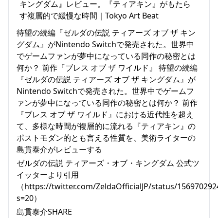
待望の続編『ゼルダの伝説 ティアーズ オブ ザ キン
グダム』がNintendo Switchで発売された。世界中
でゲームファンが夢中になっている同作の秘密とは
何か？ 前作『ブレス オブ ザ ワイルド』 待望の続編
『ゼルダの伝説 ティアーズ オブ ザ キングダム』が
Nintendo Switchで発売された。世界中でゲームフ
ァンが夢中になっている同作の秘密とは何か？ 前作
『ブレス オブ ザ ワイルド』における近代性を超え
て、多様な時間が複層的に流れる『ティアキン』の
ポストモダン的とも言える性質を、美術ライターの
島貫泰介がレビューする
ゼルダの伝説 ティアーズ・オブ・キングダム 公式ツ
イッターより引用
（https://twitter.com/ZeldaOfficialJP/status/15697029
s=20）
島貫泰介SHARE