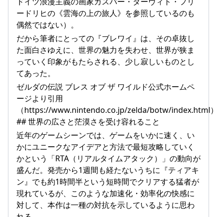
ドイツ浪漫主義の画家カスパー・ダーヴィト・フリ
ードリヒの《雲海の上の旅人》を参照しているのも
偶然ではない）。
だから筆者にとっての『ブレワイ』は、その卓抜し
た面白さゆえに、世界の魅力を失わせ、世界が狭ま
っていく印象がもたらされる、少し寂しいものとし
てあった。
ゼルダの伝説 ブレス オブ ザ ワイルド公式ホームペ
ージより引用
（https://www.nintendo.co.jp/zelda/botw/index.html
## 世界の広さと茫漠さを受け容れること
近年のゲームシーンでは、ゲームをいかに速く、い
かにユニークなアイデアと方法で最短攻略していく
かという「RTA（リアルタイムアタック）」の動向が
盛んだ。発売から1週間も経たないうちに『ティアキ
ン』でも約1時間半という短時間でクリアする猛者が
現れているが、このような加速化・効率化の快感に
対して、本作は一種の対抗を示しているように思わ
れる。