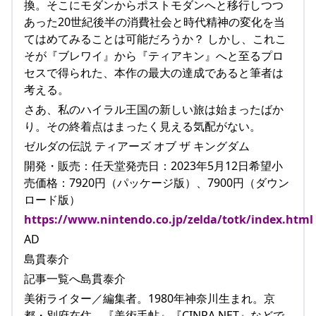
換。そこにモダンからポストモダンへと移行しつつ
あった20世紀後半の消費社会と時代精神の変化を当
てはめてみることは可能だろうか？ しかし、これこ
そが『ブレワイ』から『ティアキン』へと至るプロ
セスで得られた、本作の最大の達成であると筆者は
考える。
さあ、私のハイラル王国の新しい旅は始まったばか
り。その終着点はまったく見える気配がない。
ゼルダの伝説 ティアーズ オブ ザ キングダム
開発・販売：任天堂発売日：2023年5月12日希望小
売価格：7920円（パッケージ版）、7900円（ダウン
ロード版）
https://www.nintendo.co.jp/zelda/totk/index.html
AD
島貫泰介
記事一覧へ島貫泰介
美術ライター／編集者。1980年神奈川生まれ。京
都・別府在住。『美術手帖』『CINRA.NET』などで