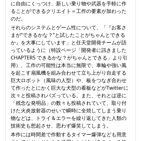
に自由にくっつけ、新しい乗り物や武器を手軽に作
ることができるクリエイト＝工作の要素が加わった
のだ。
それらのシステムとゲーム性について、「『お客さ
まが“できるかな？”と試したことがちゃんとできる
か』を大事にしています」と任天堂開発チームが語
っているように（特設ページ「開発者に訊きました
CHAPTER5 できるかな？がちゃんとできる」より引
用）、工作の可能性は本当に無限で、車輪や強い風
を起こす扇風機を組み合わせて立ち上がり自走する
巨大ロボット（風味の人型）や、板をつなぎ合わせ
て作ったとにかく巨大な犬型の看板などがTwitterに
次々と投稿されバズっている。また、それとは逆に
「残念な発明品」の数々も投稿されていて、取り付
けた火炎放射器のせいで瞬時に全焼してしまう乗り
物などは、トライ＆エラーを繰り返してきた人類の
技術史も想起させ、思わず爆笑してしまう。
本作には時間差で作動するタイマー爆弾なども用意