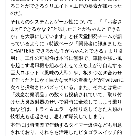
ることができるクリエイト＝工作の要素が加わった
のだ。
それらのシステムとゲーム性について、「『お客さ
まが“できるかな？”と試したことがちゃんとできる
か』を大事にしています」と任天堂開発チームが語
っているように（特設ページ「開発者に訊きました
CHAPTER5 できるかな？がちゃんとできる」より引
用）、工作の可能性は本当に無限で、車輪や強い風
を起こす扇風機を組み合わせて立ち上がり自走する
巨大ロボット（風味の人型）や、板をつなぎ合わせ
て作ったとにかく巨大な犬型の看板などがTwitterに
次々と投稿されバズっている。また、それとは逆に
「残念な発明品」の数々も投稿されていて、取り付
けた火炎放射器のせいで瞬時に全焼してしまう乗り
物などは、トライ＆エラーを繰り返してきた人類の
技術史も想起させ、思わず爆笑してしまう。
本作には時間差で作動するタイマー爆弾なども用意
されており、それらを活用したピタゴラスイッチ的