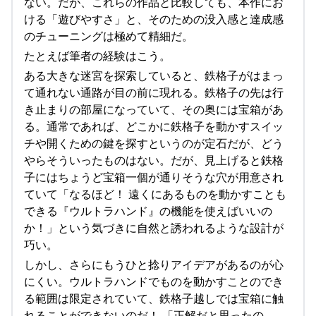
ない。だが、これらの作品と比較しても、本作にお
ける「遊びやすさ」と、そのための没入感と達成感
のチューニングは極めて精細だ。
たとえば筆者の経験はこう。
ある大きな迷宮を探索していると、鉄格子がはまっ
て通れない通路が目の前に現れる。鉄格子の先は行
き止まりの部屋になっていて、その奥には宝箱があ
る。通常であれば、どこかに鉄格子を動かすスイッ
チや開くための鍵を探すというのが定石だが、どう
やらそういったものはない。だが、見上げると鉄格
子にはちょうど宝箱一個が通りそうな穴が用意され
ていて「なるほど！ 遠くにあるものを動かすことも
できる『ウルトラハンド』の機能を使えばいいの
か！」という気づきに自然と誘われるような設計が
巧い。
しかし、さらにもうひと捻りアイデアがあるのが心
にくい。ウルトラハンドでものを動かすことのでき
る範囲は限定されていて、鉄格子越しでは宝箱に触
れることができないのだ！ 「正解だと思ったの