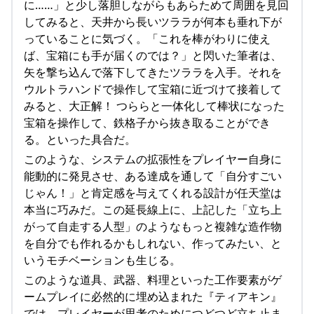
に……」と少し落胆しながらもあらためて周囲を見回
してみると、天井から長いツララが何本も垂れ下が
っていることに気づく。「これを棒がわりに使え
ば、宝箱にも手が届くのでは？」と閃いた筆者は、
矢を撃ち込んで落下してきたツララを入手。それを
ウルトラハンドで操作して宝箱に近づけて接着して
みると、大正解！ つららと一体化して棒状になった
宝箱を操作して、鉄格子から抜き取ることができ
る。といった具合だ。
このような、システムの拡張性をプレイヤー自身に
能動的に発見させ、ある達成を通して「自分すごい
じゃん！」と肯定感を与えてくれる設計が任天堂は
本当に巧みだ。この延長線上に、上記した「立ち上
がって自走する人型」のようなもっと複雑な造作物
を自分でも作れるかもしれない、作ってみたい、と
いうモチベーションも生じる。
このような道具、武器、料理といった工作要素がゲ
ームプレイに必然的に埋め込まれた『ティアキン』
では、プレイヤーが思考のためにつどつど立ち止ま