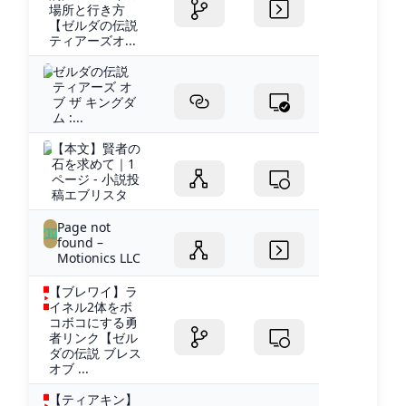
場所と行き方
【ゼルダの伝説
ティアーズオ...
ゼルダの伝説
ティアーズ オ
ブ ザ キングダ
ム :...
【本文】賢者の
石を求めて｜1
ページ - 小説投
稿エブリスタ
Page not
found –
Motionics LLC
【ブレワイ】ラ
イネル2体をボ
コボコにする勇
者リンク【ゼル
ダの伝説 ブレス
オブ ...
【ティアキン】