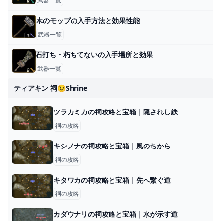
武器一覧
木のモップの入手方法と効果性能
武器一覧
石打ち・朽ちてないの入手場所と効果
武器一覧
ティアキン 祠😉shrine
ツラカミカの祠攻略と宝箱｜隠されし鉄
祠の攻略
キシノナの祠攻略と宝箱｜風のちから
祠の攻略
キタワカの祠攻略と宝箱｜先へ繋ぐ道
祠の攻略
カダウナリの祠攻略と宝箱｜水が示す道