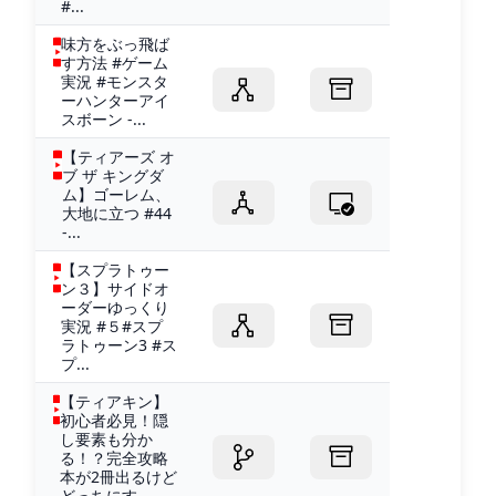
#...
味方をぶっ飛ば
す方法 #ゲーム
実況 #モンスタ
ーハンターアイ
スボーン -...
【ティアーズ オ
ブ ザ キングダ
ム】ゴーレム、
大地に立つ #44
-...
【スプラトゥー
ン３】サイドオ
ーダーゆっくり
実況 #５#スプ
ラトゥーン3 #ス
プ...
【ティアキン】
初心者必見！隠
し要素も分か
る！？完全攻略
本が2冊出るけど
どっちにす...