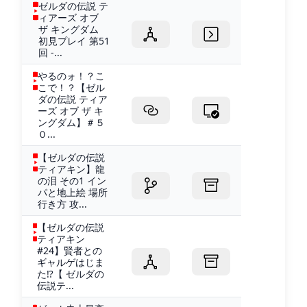
ゼルダの伝説 テ
ィアーズ オブ
ザ キングダム
初見プレイ 第51
回 -...
やるのォ！？こ
こで！？【ゼル
ダの伝説 ティア
ーズ オブ ザ キ
ングダム】＃５
０...
【ゼルダの伝説
ティアキン】龍
の泪 その1 イン
パと地上絵 場所
行き方 攻...
【ゼルダの伝説
ティアキン
#24】賢者との
ギャルゲはじま
た⁉【 ゼルダの
伝説テ...