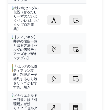
大妖精(ゼルダの
伝説) (ぜるだし
りーずのだいよ
うせい)とは【ピ
クシブ百科事
典】
【ティアキン】
井戸の場所一覧
と出る方法【ゼ
ルダの伝説ティ
アーズオブザキ
ングダム】...
『ゼルダの伝説
ティアキン攻
略』料理ポーチ
節約するなら焼
きリンゴがおす
すめ。焼き...
ゾナウエネルギ
ー回復には「料
理鍋」が効
く！？『ゼルダ