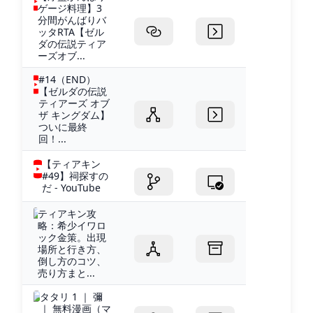
ゲージ料理】3
分間がんばりバ
ッタRTA【ゼル
ダの伝説ティア
ーズオブ...
#14（END）
【ゼルダの伝説
ティアーズ オブ
ザ キングダム】
ついに最終
回！...
【ティアキン
#49】祠探すの
だ - YouTube
ティアキン攻
略：希少イワロ
ック金策。出現
場所と行き方、
倒し方のコツ、
売り方まと...
タタリ 1 ｜ 彌
｜ 無料漫画（マ