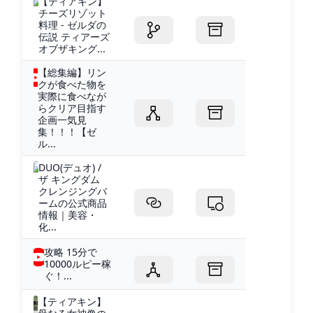
【ティアキン】
チーズリゾット
料理 - ゼルダの
伝説 ティアーズ
オブザキング...
【総集編】リン
クが食べた物を
実際に食べなが
らクリア目指す
企画一気見
集！！！【ゼ
ル...
DUO(デュオ) /
ザ キングダム
クレンジングバ
ームの公式商品
情報｜美容・
化...
攻略 15分で
10000ルピー稼
ぐ！...
【ティアキン】