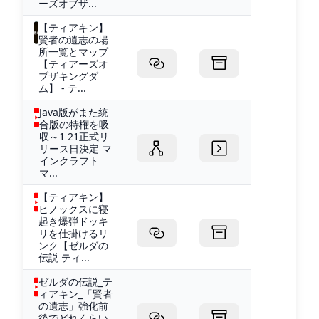
ーズオブザ...
【ティアキン】
賢者の遺志の場
所一覧とマップ
【ティアーズオ
ブザキングダ
ム】 - テ...
Java版がまた統
合版の特権を吸
収～1 21正式リ
リース日決定 マ
インクラフト
マ...
【ティアキン】
ヒノックスに寝
起き爆弾ドッキ
リを仕掛けるリ
ンク【ゼルダの
伝説 ティ...
ゼルダの伝説_テ
ィアキン_「賢者
の遺志」強化前
後でどれくらい