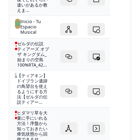
違いがあるか教
えま...
Inicio - Tu
Espacio
Musical
ゼルダの伝説
ティアーズ オブ
ザ キングダム_
始まりの空島
100%RTA_42...
【ティアキン】
ドイブラン遺跡
の鳥望台を使え
るようにする方
法【ゼルダの伝
説ティアー...
ヒダマリ草を大
量に手にいれる
方法！序盤から
知っておきたい
瘴気状態から回
復できるサ...