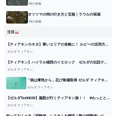
祠の攻略
オツツマの祠の行き方と宝箱｜ラウルの祝福
祠の攻略
注目🥁
【ティアキン小ネタ】寒いエリアの攻略に！ ルビーの活用方法を紹介【ゼルダの伝説】 - GAME Watch
ゼルダ ティアキン
【ティアキン】ハイラル城西のイエロック ゼルダの伝説ティアーズ オブザキングダム #ゼルダの伝説 #ティアキン #zelda #shorts - YouTube
ゼルダ ティアキン
「病は瘴気から」忍び装備取得 ゼルダ ティアキン攻略「ミニチャレンジ編」【ゼルダの伝説ティアーズオブザキングダム攻略】 GameGamingGames
ゼルダ ティアキン
【ゼルダTotK#29】脳筋が行くティアキン旅！！ #わっととびだせ配信tube - YouTube
ゼルダ ティアキン
知っておくべき「経験値」システムを解説！敵の経験値レベル仕様について紹介【ゼルダの伝説ティアーズオブザキングダム】 - YouTube