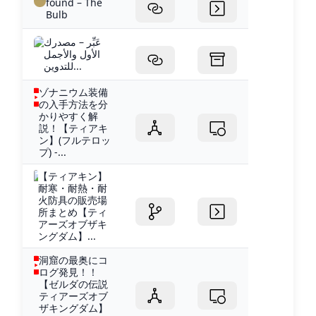
found – The
Bulb
عَبِّر – مصدرك
الأول والأجمل
للتدوين...
ゾナニウム装備
の入手方法を分
かりやすく解
説！【ティアキ
ン】(フルテロッ
プ) -...
【ティアキン】
耐寒・耐熱・耐
火防具の販売場
所まとめ【ティ
アーズオブザキ
ングダム】...
洞窟の最奥にコ
ログ発見！！
【ゼルダの伝説
ティアーズオブ
ザキングダム】