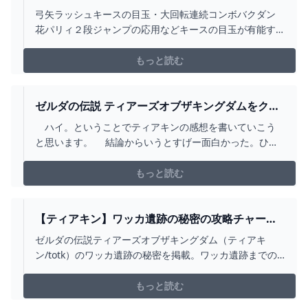
技８選 ゼルダの伝説 ティアーズ オブ ザ キングダ
弓矢ラッシュキースの目玉・大回転連続コンボバクダン
ム - YOUTUBE
花パリィ２段ジャンプの応用などキースの目玉が有能す
ぎるよね■技の発見者様、コメントいただければ概要欄に
リンク等記載させて頂きます#モテモテリンク#ティアキ
もっと読む
ン#バグ#小ネタ#裏技#ぶらリンク
ゼルダの伝説 ティアーズオブザキングダムをクリ
アしたので感想文を書いたぞ！！！｜個人の感想
ハイ。ということでティアキンの感想を書いていこう
BOT
と思います。 結論からいうとすげー面白かった。ひと
通りやりこんで祠も全部まわって制覇したいまでもまだ
まだやりこみ要素が残っているという状態ですが、これ
もっと読む
以上はもう作業でしょうという状態です。 実は前作の
ブレワイすらプレイしたことがなかったので、ティアキ
ンのまえにブレワイもクリアしたんですけど、ブレワイ
【ティアキン】ワッカ遺跡の秘密の攻略チャート
の時点で「す、すげぇーー！！」って思ってました。世
【ゼルダの伝説ティアーズオブザキングダム】 -
ゼルダの伝説ティアーズオブザキングダム（ティアキ
界が広すぎる。こんなの隅から隅まで探索してたら気が
神ゲー攻略
ン/totk）のワッカ遺跡の秘密を掲載。ワッカ遺跡までの
狂いそうって思ってましたからね。ティアキンの前座と
行き方やワッカ遺跡への入り方、道中で入手できる古び
して遊んでいたのでブレワイのやりこみはほとんどやっ
た地図と賢者の意思の取得方法についても紹介していま
もっと読む
てません。 ということで、だら
す。