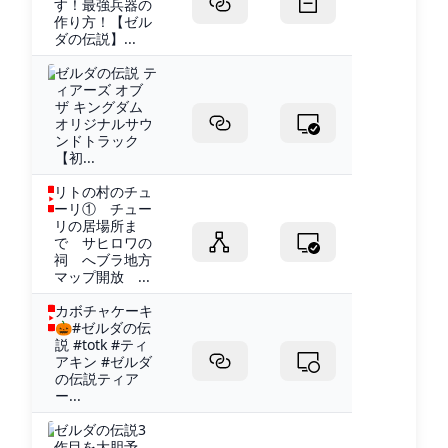
す！最強兵器の
作り方！【ゼル
ダの伝説】...
ゼルダの伝説 テ
ィアーズ オブ
ザ キングダム
オリジナルサウ
ンドトラック
【初...
リトの村のチュ
ーリ① チュー
リの居場所ま
で サヒロワの
祠 へブラ地方
マップ開放 ...
カボチャケーキ
🎃#ゼルダの伝
説 #totk #ティ
アキン #ゼルダ
の伝説ティア
ー...
ゼルダの伝説3
作目を大胆予