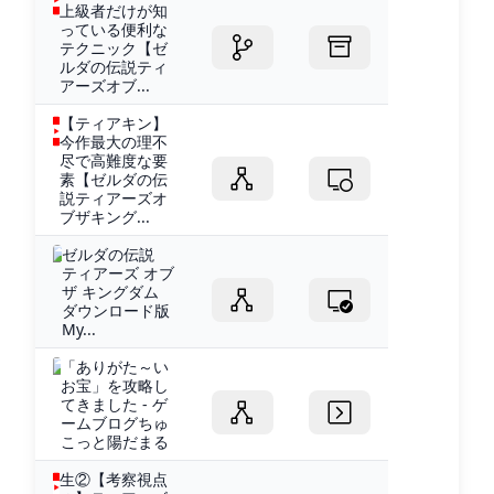
上級者だけが知
っている便利な
テクニック【ゼ
ルダの伝説ティ
アーズオブ...
【ティアキン】
今作最大の理不
尽で高難度な要
素【ゼルダの伝
説ティアーズオ
ブザキング...
ゼルダの伝説
ティアーズ オブ
ザ キングダム
ダウンロード版
My...
「ありがた～い
お宝」を攻略し
てきました - ゲ
ームブログちゅ
こっと陽だまる
生②【考察視点