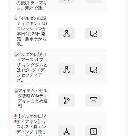
の伝説 ティアキ
ン』海外で話...
『ゼルダの伝説
ティアキン』UT
コレクションが
本日4月26日発
売！胸ポケから
覗...
ゼルダの伝説 テ
ィアーズ オブ
ザ キングダムと
は (ゼルダノデ
ンセツティアー
ズ...
アイテム - ゼル
ダ攻略Wikiティ
アキンまとめ速
報
【ゼルダの伝説
ティアキン】ラ
スボス・真エン
ディング（隠し