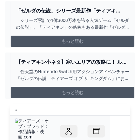
「ゼルダの伝説」シリーズ最新作「ティアキ
ン」 爆発的ヒット なぜ？（河村鳴紘） - エキ
シリーズ累計で1億3000万本を誇る人気ゲーム「ゼルダ
スパート - YAHOO!ニュース
の伝説」。「ティアキン」の略称もある最新作「ゼルダ
の伝説 ティアーズ オブ ザ キングダム」（ニンテンドー
スイッチ用）の世界出荷数がわずか3日間
もっと読む
【ティアキン小ネタ】寒いエリアの攻略に！ ルビ
ーの活用方法を紹介【ゼルダの伝説】 - GAME
任天堂のNintendo Switch用アクションアドベンチャー
WATCH
「ゼルダの伝説 ティアーズ オブ ザ キングダム」におい
て、冒険の手助けになるアイテム「ルビー」の活用方法
について紹介する。なお、本記事ではネタバレに関する
もっと読む
記載が含まれているため注意してほしい。
#
ティアーズ・オ
ブ・ブラッド :
作品情報 - 映
画.com