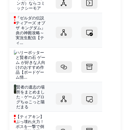
ンガ）ならコミ
ックシーモア
『ゼルダの伝説
ティアーズ オブ
ザ キングダム』
炎の神殿攻略～
実況生配信【テ
ィ...
ハリーポッター
と賢者の石 ゲー
ム が好きな人向
けのおすすめ作
品【ボードゲー
ム情...
賢者の遺志の場
所をまとめまし
た - ゲームブロ
グちゅこっと陽
だまる
【ティアキン】
ぶっ壊れ火力！
ボスを一撃で倒