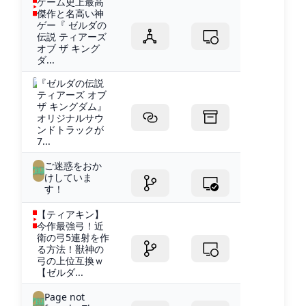
ゲーム史上最高
傑作と名高い神
ゲー『 ゼルダの
伝説 ティアーズ
オブ ザ キング
ダ...
『ゼルダの伝説
ティアーズ オブ
ザ キングダム』
オリジナルサウ
ンドトラックが
7...
ご迷惑をおか
けしていま
す！
【ティアキン】
今作最強弓！近
衛の弓5連射を作
る方法！獣神の
弓の上位互換ｗ
【ゼルダ...
Page not