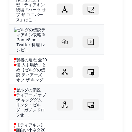
想！ティアキン
続編『ハーツ オ
ブ ザ ユニバー
ス』はこ...
ゼルダの伝説テ
ィアキン攻略＠
Game8 on
Twitter 料理 レ
シピ ...
賢者の遺志 全20
個 入手場所まと
め【ゼルダの伝
説 ティアーズ
オブ ザ キング...
ゼルダの伝説
ティアーズ オブ
ザ キングダム
リンク・ゼル
ダ・ガノンドロ
フ像 ...
【ティアキン】
面白い小ネタ20