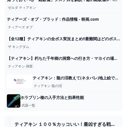
ゼルダ ティアキン
ティアーズ・オブ・ブラッド : 作品情報 - 映画.com
ティアーズ オブ
【全12種】ティアキンの全ボス実況まとめ!!最難関はどのボスなの!?【ゼルダの伝説 ティアーズ オブ ザ キングダム】 - YouTube
ザ キングダム
【ティアキン】朽ちた千年樹の洞窟への行き方・マヨイの場所【ゼルダの伝説】 - YouTube
ティアキン 洞窟
ティアキン：龍の泪教えて(ネタバレ)地上絵で龍の泪を見つけても、... - Yahoo!知恵袋
ティアキン 龍の泪
ホラブリン槍の入手方法と効果性能
武器一覧
ティアキン １００％カッコいい！最凶すぎる戦闘