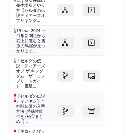
母なる女神像の
発生場所とやり
方【ゼルダの伝
説ティアーズオ
ブザキング...
19 mai 2024 —
白爪新聞社から
右上に進むと雪
原の馬宿が見つ
かります。...
「ゼルダの伝
説 ティアーズ
オブ ザ キング
ダム ザ・コン
プリートガイ
ド」電撃...
【ゼルダの伝説
ティアキン】全
神獣装備の入手
方法 (特殊性能
付き) 秘宝まと
め【...
【序盤がんばり