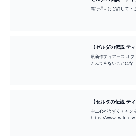
進行遅いけど許して下
【ゼルダの伝説 テ
応/考察/トレーラー/
最新作ティアーズ オブ ザ
とんでもないことになって
【ゼルダの伝説 テ
【ZELDA TEARS OF
中二心がうずくチャンネル登録あり
https://www.twitch.t