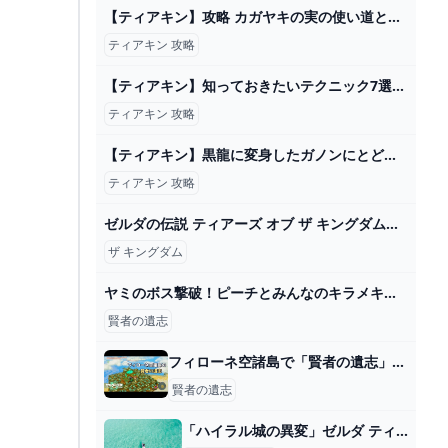
【ティアキン】攻略 カガヤキの実の使い道と効果(裏技)【ゼルダの伝説 ティアーズ オブ ザ キングダム】 - YouTube
ティアキン 攻略
【ティアキン】知っておきたいテクニック7選【攻略】 - YouTube
ティアキン 攻略
【ティアキン】黒龍に変身したガノンにとどめ - YouTube
ティアキン 攻略
ゼルダの伝説 ティアーズ オブ ザ キングダムを初見プレイ #4【パミン王子】 - YouTube
ザ キングダム
ヤミのボス撃破！ピーチとみんなのキラメキで平和な劇場を取り戻しました🌟【プリンセスピーチ Showtime!】Part27 最終回(仮) - YouTube
賢者の遺志
フィローネ空諸島で「賢者の遺志」を簡単にゲットする方法！ #ティアキン #ゼルダの伝説ティアーズオブザキングダム #ブロックゴーレム - YouTube
賢者の遺志
「ハイラル城の異変」ゼルダ ティアキン攻略「メインチャレンジ編」【ゼルダの伝説ティアーズオブザキングダム攻略】 GameGamingGames