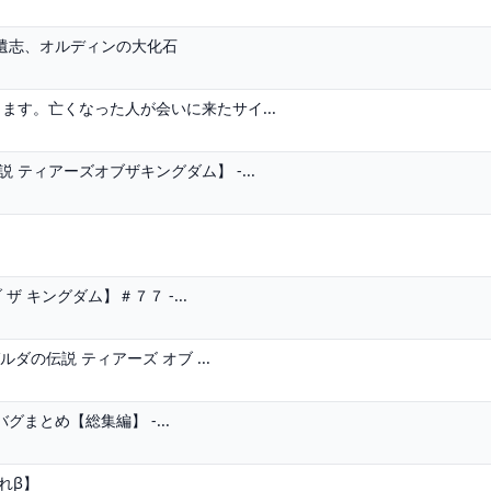
の遺志、オルディンの大化石
ます。亡くなった人が会いに来たサイ...
ティアーズオブザキングダム】 -...
 キングダム】＃７７ -...
ダの伝説 ティアーズ オブ ...
まとめ【総集編】 -...
れβ】