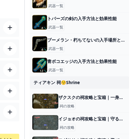
武器一覧
トパーズの剣の入手方法と効果性能
武器一覧
ブーメラン・朽ちてないの入手場所と効果
武器一覧
青ボコエッジの入手方法と効果性能
武器一覧
ティアキン 祠😚shrine
ザクスクの祠攻略と宝箱｜一身の戦い 上昇
祠の攻略
イジョオの祠攻略と宝箱｜守るだけにあらず
祠の攻略