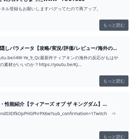
ンネル登録もお願いしますバグってたので再アップ。
もっと読む
しパラメータ【攻略/実況/評価/レビュー/海外の反
u.be/i4W-Ye_9_Qc最新作ティアキンの海外の反応がもはや
？https://youtu.be/KJ...
もっと読む
性能紹介【ティアーズ オブ ザ キングダム】
DfkOpPHGPhrPX6w?sub_confirmation=1Twitch ⇒
もっと読む