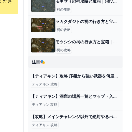
くださ
モギサリの祠攻略と宝箱｜飛び出す勇気
祠の攻略
ラカクダジトの祠の行き方と宝箱｜ラウルの祝福
祠の攻略
モツシシの祠の行き方と宝箱｜ラウルの祝福
祠の攻略
注目🎭
【ティアキン】攻略 序盤から強い武器を何度も取れる最強の無限ループ裏技【ゼルダの伝説 ティアーズ オブ ザ キングダム】 - YouTube
ティアキン 攻略
【ティアキン】洞窟の場所一覧とマップ・入手防具【ゼルダの伝説ティアーズオブザキングダム】 - ゲームウィズ
ティアキン 攻略
【攻略】メインチャレンジ以外で絶対やるべきイベント9選【ゼルダの伝説ティアーズオブザキングダム/ティアキン】【ゆっくり解説】 - YouTube
ティアキン 攻略