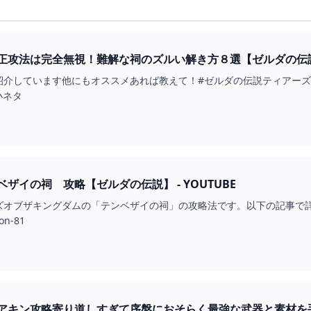
法は完全無視！難解な祠のズルい解き方８選【ゼルダの伝説 ティアース
す他にもオススメあれば教えて！#ゼルダの伝説ティアーズオブザキングダム #攻略 #ティアキン #攻
小ネタ
ザイの祠 攻略【ゼルダの伝説】 - YOUTUBE
ブザキングダムの「テンベザイの祠」の攻略法です。以下の記事で詳細な解説を行って
on-81
キン攻略寄り道しすぎて序盤におそらく最強な武器と素材を手に入