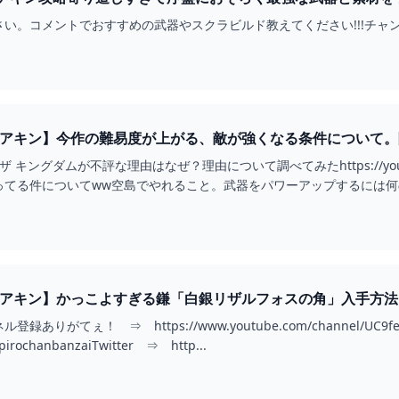
さい。コメントでおすすめの武器やスクラビルド教えてください!!!チャ
ィアキン】今作の難易度が上がる、敵が強くなる条件について。隠
映像/ティアーズオブザキングダム】 - YOUTUBE
 キングダムが不評な理由はなぜ？理由について調べてみたhttps://yout
る件についてww空島でやれること。武器をパワーアップするには何の素材がいいのか
ィアキン】かっこよすぎる鎌「白銀リザルフォスの角」入手方法・
 THE KINGDOM】 - YOUTUBE
がてぇ！ ⇒ https://www.youtube.com/channel/UC9fend03
v/pirochanbanzaiTwitter ⇒ http...