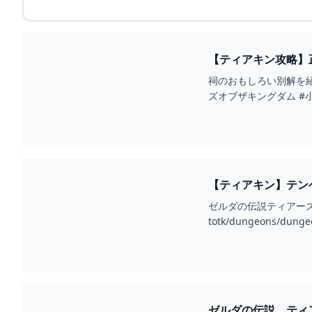
【ティアキン攻略】正攻
祠のおもしろい別解を紹介していま
ズオブザキングダム #
【ティアキン】テンベ
ゼルダの伝説ティアーズオ
totk/dungeons/dunge
ゼルダの伝説 ティア