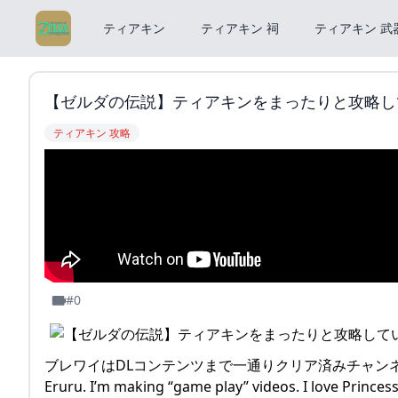
ティアキン
ティアキン 祠
ティアキン 武
【ゼルダの伝説】ティアキンをまったりと攻略していく
ティアキン 攻略
#0
ブレワイはDLコンテンツまで一通りクリア済みチャンネル登録よろ
Eruru. I’m making “game play” videos. I love Prin