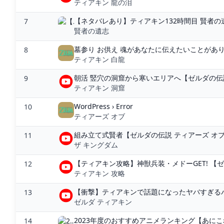
ティアキン 龍の泪
【ネタバレあり】ティアキン132時間目 賢者
7
賢者の遺志
墓参り お供え 魂があなたに伝えたいことがあり
8
ティアキン 白龍
朝活 竪穴の洞窟から寒いエリアへ【ゼルダの伝説 
9
ティアキン 洞窟
WordPress › Error
10
ティアーズ オブ
組み立て式賢者【ゼルダの伝説 ティアーズ オブ ザ
11
ザ キングダム
【ティアキン攻略】神獣兵装・メドーGET! 【ゼル
12
ティアキン 攻略
【衝撃】ティアキンで話題になったヤバすぎるバグ
13
ゼルダ ティアキン
2023年度のおすすめアニメランキング【あにこ
14