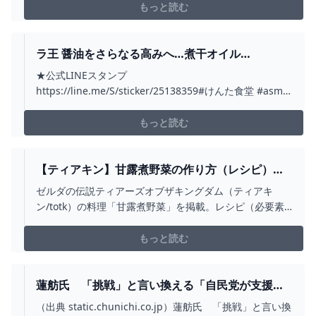
ンスター バイオレット』のゼロの秘宝の追加DLC碧の仮
もっと読む
面（緑の仮面）の後「後編・藍の円盤（青の円盤/蒼）の
イッシュ地方の最強レイド攻略情...
ラ王 醤油をさらなる高みへ…煮干オイル
【ASMR】 #SHORTS - YOUTUBE
★公式LINEスタンプ
https://line.me/S/sticker/25138359#けんた食堂 #asmr
#ramen #日清 #袋麺 私にとって「ラ王」とは、この醤油
を指している。 煮干オイルは醤油系ラーメンを劇的に
もっと読む
美味しくするのだ。★けんた食堂のメンバーになってく
ださい！https://www.y...
【ティアキン】甘露煮野菜の作り方（レシピ）と
効果【ゼルダの伝説ティアーズオブザキングダ
ゼルダの伝説ティアーズオブザキングダム（ティアキ
ム】 - 神ゲー攻略
ン/totk）の料理「甘露煮野菜」を掲載。レシピ（必要素
材）や効果などについても紹介しています。
もっと読む
蓮舫氏 「挑戦」と言い換える「自民党が支援す
る人に絶対負けたくない！」 : 健康通信
（出典 static.chunichi.co.jp）蓮舫氏 「挑戦」と言い換