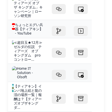
ティアーズ オブ
ザ キングダム」キ
ャンペーン｜ロー
ソン研究所
ちょっとエグい兵
器【ティアキン】
- YouTube
≪超目玉★12月≫
ゼルダの伝説 テ
ィアーズ オブ
キングダム pro
コントロー...
Home IT
Solution -
Olsoft
【ティアキン】イ
ンパ地上絵と龍の
泪の場所一覧｜報
酬は？【ティアー
ズオブザキング
ダ...