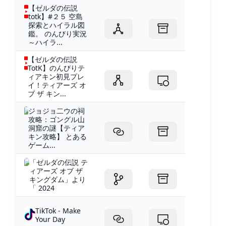
【ゼルダの伝説
totk】#２５ 空島
探索とハイラル図
鑑。 のんびり実況
～ハイラ...
【ゼルダの伝説
TotK】のんびりテ
ィアキン初見プレ
イ！ティアーズ オ
ブ ザ キン...
ジョジョ二ウの祠
攻略：ゴングル山
洞窟の謎【ティア
キン攻略】 とある
ゲーム...
「ゼルダの伝説 テ
ィアーズ オブ ザ
キングダム」より
「 2024
TikTok - Make
Your Day