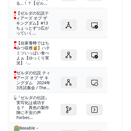
る…！？【ゼル...
【ゼルダの伝説テ
ィアーズ オブ ザ
キングダム】#13
ちょっとずつ広が
っていく...
【自家養蜂ではち
みつ収穫🍯】ハチ
ミツいっぱい食べ
よぉ【ゆっくり実
況】 -...
ゼルダの伝説 ティ
アーズ オブ ザ キ
ングダム 2024年
3月試奏会 / The...
『ゼルダの伝説』
実写化は成功す
る？ 異色の製作
陣に不安の声
Forbes...
Beeable –