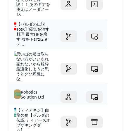
説！！ あのギアを
使えばノーダメー
ジ...
【ゼルダの伝説
TotK】瘴気を治す
料理 最大HPを戻
す 攻略 Part92 #
テ...
思い出の服は取ら
ない方がいいあれ
売れないから服枠
最適化しようと思
うとクソ邪魔に
な...
Robotics
Solution Ltd
【ティアキン】白
龍の角【ゼルダの
伝説 ティアーズオ
ブザキングダ
ム】...