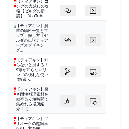
【ティアキン】ゴ
ングの力試しの攻
略【ゼルダの伝
説】 - YouTube
【ティアキン】洞
窟の場所一覧とマ
ップ・探し方【ゼ
ルダの伝説ティア
ーズオブザキン
グ...
【ティアキン】知
らないと損する！
9割が知らないリ
ンゴの便利な使い
道9選 -...
【ティアキン】暑
さ耐性料理素材を
効率良く短時間で
集めれる場所紹
介！【...
【ティアキン】グ
リオークの超簡単
な倒し方を解