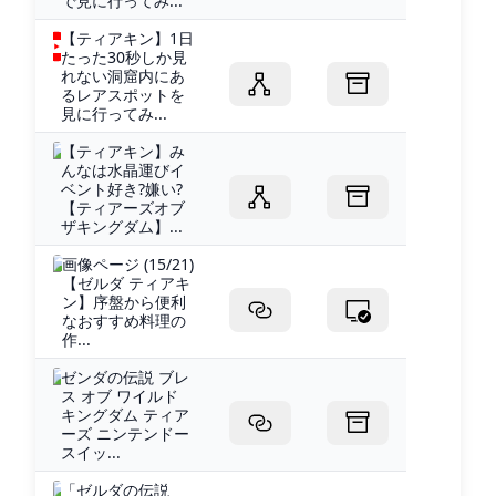
で見に行ってみ...
【ティアキン】1日
たった30秒しか見
れない洞窟内にあ
るレアスポットを
見に行ってみ...
【ティアキン】み
んなは水晶運びイ
ベント好き?嫌い?
【ティアーズオブ
ザキングダム】...
画像ページ (15/21)
【ゼルダ ティアキ
ン】序盤から便利
なおすすめ料理の
作...
ゼンダの伝説 ブレ
ス オブ ワイルド
キングダム ティア
ーズ ニンテンドー
スイッ...
「ゼルダの伝説