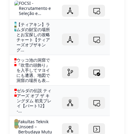
FOCSI -
Recrutamento e
Seleção e...
【ティアキン】ラ
ムダの財宝の場所
とお宝探しの攻略
チャート【ティア
ーズオブザキン
グ...
ウッコ池の洞窟で
『吹雪の頭飾り』
を入手してマヨイ
にも遭遇、地図で
洞窟の場所も表...
ゼルダの伝説 ティ
アーズ オブ ザ キ
ングダム 初見プレ
イ【パート12】
-...
Fakultas Teknik
Unsoed –
Berbudaya Mutu