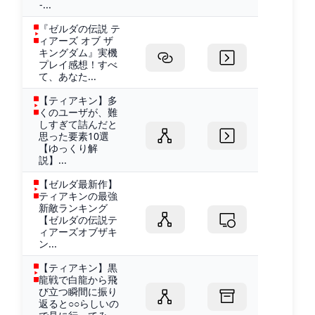
-...
『ゼルダの伝説 テ
ィアーズ オブ ザ
キングダム』実機
プレイ感想！すべ
て、あなた...
【ティアキン】多
くのユーザが、難
しすぎて詰んだと
思った要素10選
【ゆっくり解
説】...
【ゼルダ最新作】
ティアキンの最強
新敵ランキング
【ゼルダの伝説テ
ィアーズオブザキ
ン...
【ティアキン】黒
龍戦で白龍から飛
び立つ瞬間に振り
返ると○○らしいの