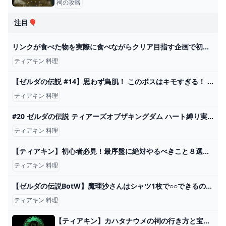
祠の攻略
注目🎈
リンクが食べた物を実際に食べながらクリア目指す企画で初ライネルに挑んでみた！【ティアキン】【料理】【ゼルダの伝説ティアーズオブザキングダム】Part9 - YouTube
ティアキン 料理
【ゼルダの伝説 #14】思わず鳥肌！ このボスはキモすぎる！ ティアキングルメ旅！【ティアキン】【ゆっくり実況】 - YouTube
ティアキン 料理
#20 ゼルダの伝説 ティアーズオブザキングダム ハート縛り実況⚔️料理コンプ・ライネルラッシュなど【ゼルダの伝説TotK ティアキン】 - YouTube
ティアキン 料理
【ティアキン】初心者必見！最序盤に絶対やるべきこと８選【ゼルダの伝説ティアーズオブザキングダム】【ゆっくり】 - YouTube
ティアキン 料理
【ゼルダの伝説BotW】魔理沙さんはシャツ1枚で○○できるのか？ 番外編【ゆっくり実況】 - YouTube
ティアキン 料理
【ティアキン】カハタナウメの祠の行き方と宝箱｜ラウルの祝福【ゼルダの伝説ティアーズオブザキングダム】