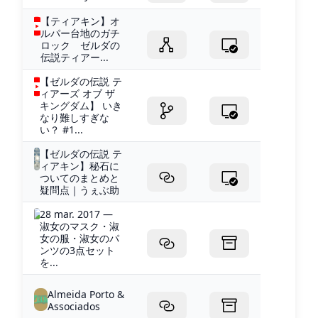
【ティアキン】オ
ルパー台地のガチ
ロック ゼルダの
伝説ティアー...
【ゼルダの伝説 テ
ィアーズ オブ ザ
キングダム】 いき
なり難しすぎな
い？ #1...
【ゼルダの伝説 テ
ィアキン】秘石に
ついてのまとめと
疑問点｜うぇぶ助
28 mar. 2017 —
淑女のマスク・淑
女の服・淑女のパ
ンツの3点セット
を...
Almeida Porto &
Associados