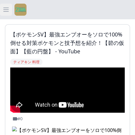
Open main menu
ティアキン
【ポケモンSV】最強エンブオーをソロで100%
ティアキン 祠
倒せる対策ポケモンと技予想を紹介！【碧の仮
面】【藍の円盤】 - YouTube
ティアキン 武器
ティアキン 料理
ティアキン 攻略
#0