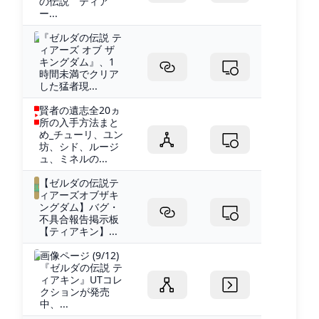
の伝説 ティア
ー...
『ゼルダの伝説 テ
ィアーズ オブ ザ
キングダム』、1
時間未満でクリア
した猛者現...
賢者の遺志全20ヵ
所の入手方法まと
め_チューリ、ユン
坊、シド、ルージ
ュ、ミネルの...
【ゼルダの伝説テ
ィアーズオブザキ
ングダム】バグ・
不具合報告掲示板
【ティアキン】...
画像ページ (9/12)
『ゼルダの伝説 テ
ィアキン』UTコレ
クションが発売
中、...