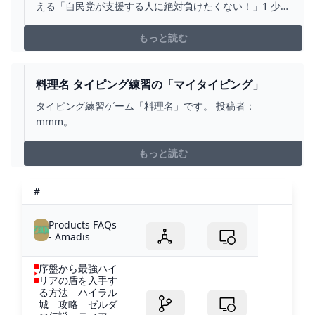
える「自民党が支援する人に絶対負けたくない！」1 少考
さん ★ ：2024/06/10(月) 07:20:57.50 ID:0dyHGubF9
東京都知事選（20日告示、7月7日投開票）への立候補を
もっと読む
表明している立憲民主党の蓮舫参院議員
料理名 タイピング練習の「マイタイピング」
タイピング練習ゲーム「料理名」です。 投稿者：
mmm。
もっと読む
#
Products FAQs
- Amadis
序盤から最強ハイ
リアの盾を入手す
る方法 ハイラル
城 攻略 ゼルダ