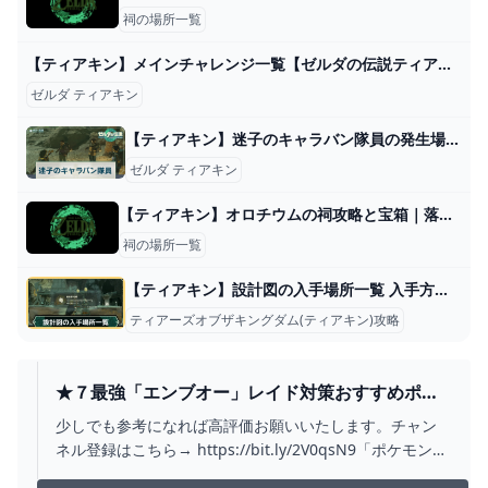
祠の場所一覧
【ティアキン】メインチャレンジ一覧【ゼルダの伝説ティアーズオブザキングダム】｜ゲームエイト
ゼルダ ティアキン
【ティアキン】迷子のキャラバン隊員の発生場所とやり方【ゼルダの伝説ティアーズオブザキングダム】 - 神ゲー攻略
ゼルダ ティアキン
【ティアキン】オロチウムの祠攻略と宝箱｜落ちる勇気【ゼルダの伝説ティアーズオブザキングダム】
祠の場所一覧
【ティアキン】設計図の入手場所一覧 入手方法と使い方【ゼルダの伝説ティアーズオブザキングダム】
ティアーズオブザキングダム(ティアキン)攻略
★７最強「エンブオー」レイド対策おすすめポケ
モン５選！知っておきたい技候補一覧や育成案ま
少しでも参考になれば高評価お願いいたします。チャン
とめ【ポケモンSV】 - YOUTUBE
ネル登録はこちら→ https://bit.ly/2V0qsN9「ポケモン
SV」『ポケットモンスター スカーレット』『ポケットモ