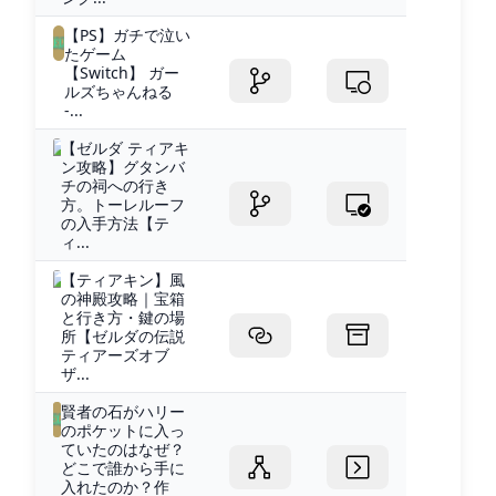
【PS】ガチで泣い
たゲーム
【Switch】 ガー
ルズちゃんねる
-...
【ゼルダ ティアキ
ン攻略】グタンバ
チの祠への行き
方。トーレルーフ
の入手方法【テ
ィ...
【ティアキン】風
の神殿攻略｜宝箱
と行き方・鍵の場
所【ゼルダの伝説
ティアーズオブ
ザ...
賢者の石がハリー
のポケットに入っ
ていたのはなぜ？
どこで誰から手に
入れたのか？作