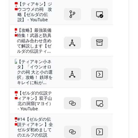
【ティアキン】ジ
ウコウメの祠 攻
略【ゼルダの伝
説】 - YouTube
【攻略】最強装備
特集！武器と防具
の組み合わせ含め
て解説します【ゼ
ルダの伝説ティ...
【ティアキン小ネ
タ】「イウンオロ
クの祠 大と小の選
択」攻略！ 鉄球を
キレイに転が...
【ゼルダの伝説テ
ィアキン】双子山
北の洞窟(マヨイ）
- YouTube
#14【ゼルダの伝
説ティアキン 】全
ゼルダ初めまして
のエルフの伝説