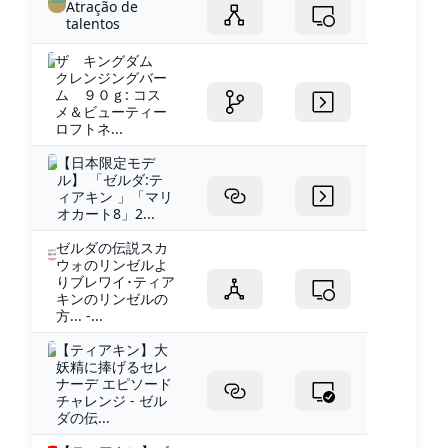
Atração de
talentos
ザ キングダム
クレンジングバー
ム ９０ｇ: コス
メ＆ビューティー
ロフトネ...
【日本限定モデ
ル】 「ゼルダ:テ
ィアキン 」「マリ
オカート8」2...
ゼルダの伝説スカ
ウォのリンゼルよ
りブレワイ･ティア
キンのリンゼルの
方... -...
【ティアキン】大
妖精に捧げるセレ
ナーデ エピソード
チャレンジ - ゼル
ダの伝...