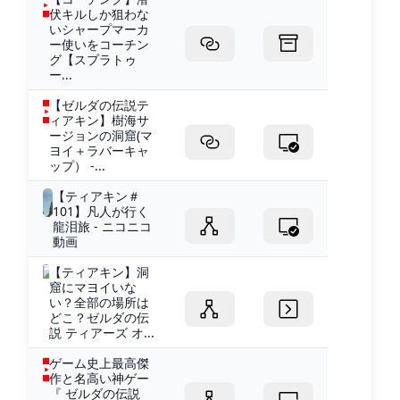
伏キルしか狙わな
いシャープマーカ
ー使いをコーチン
グ【スプラトゥ
ー...
【ゼルダの伝説テ
ィアキン】樹海サ
ージョンの洞窟(マ
ヨイ＋ラバーキャ
ップ） -...
【ティアキン＃
101】凡人が行く
龍泪旅 - ニコニコ
動画
【ティアキン】洞
窟にマヨイいな
い？全部の場所は
どこ？ゼルダの伝
説 ティアーズ オ...
ゲーム史上最高傑
作と名高い神ゲー
『 ゼルダの伝説