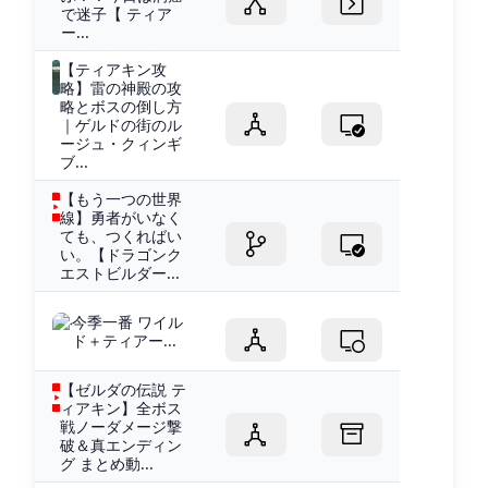
で迷子【 ティア
ー...
【ティアキン攻
略】雷の神殿の攻
略とボスの倒し方
｜ゲルドの街のル
ージュ・クィンギ
ブ...
【もう一つの世界
線】勇者がいなく
ても、つくればい
い。【ドラゴンク
エストビルダー...
今季一番 ワイル
ド＋ティアー...
【ゼルダの伝説 テ
ィアキン】全ボス
戦ノーダメージ撃
破＆真エンディン
グ まとめ動...